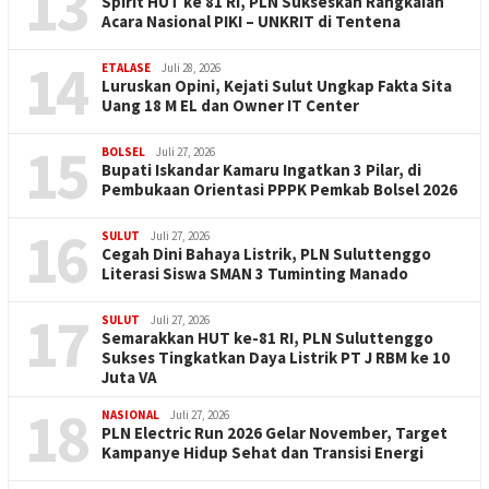
13
Spirit HUT ke 81 RI, PLN Sukseskan Rangkaian
Acara Nasional PIKI – UNKRIT di Tentena
14
ETALASE
Juli 28, 2026
Luruskan Opini, Kejati Sulut Ungkap Fakta Sita
Uang 18 M EL dan Owner IT Center
15
BOLSEL
Juli 27, 2026
Bupati Iskandar Kamaru Ingatkan 3 Pilar, di
Pembukaan Orientasi PPPK Pemkab Bolsel 2026
16
SULUT
Juli 27, 2026
Cegah Dini Bahaya Listrik, PLN Suluttenggo
Literasi Siswa SMAN 3 Tuminting Manado
17
SULUT
Juli 27, 2026
Semarakkan HUT ke-81 RI, PLN Suluttenggo
Sukses Tingkatkan Daya Listrik PT J RBM ke 10
Juta VA
18
NASIONAL
Juli 27, 2026
PLN Electric Run 2026 Gelar November, Target
Kampanye Hidup Sehat dan Transisi Energi