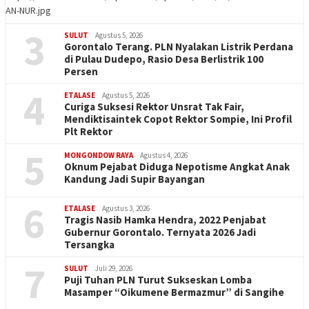
AN-NUR.jpg
3
SULUT
Agustus 5, 2026
Gorontalo Terang. PLN Nyalakan Listrik Perdana
di Pulau Dudepo, Rasio Desa Berlistrik 100
Persen
4
ETALASE
Agustus 5, 2026
Curiga Suksesi Rektor Unsrat Tak Fair,
Mendiktisaintek Copot Rektor Sompie, Ini Profil
Plt Rektor
5
MONGONDOW RAYA
Agustus 4, 2026
Oknum Pejabat Diduga Nepotisme Angkat Anak
Kandung Jadi Supir Bayangan
6
ETALASE
Agustus 3, 2026
Tragis Nasib Hamka Hendra, 2022 Penjabat
Gubernur Gorontalo. Ternyata 2026 Jadi
Tersangka
7
SULUT
Juli 29, 2026
Puji Tuhan PLN Turut Sukseskan Lomba
Masamper “Oikumene Bermazmur” di Sangihe