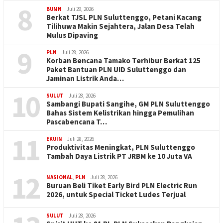
8
BUMN
Juli 29, 2026
Berkat TJSL PLN Suluttenggo, Petani Kacang
Tilihuwa Makin Sejahtera, Jalan Desa Telah
Mulus Dipaving
9
PLN
Juli 28, 2026
Korban Bencana Tamako Terhibur Berkat 125
Paket Bantuan PLN UID Suluttenggo dan
Jaminan Listrik Anda…
10
SULUT
Juli 28, 2026
Sambangi Bupati Sangihe, GM PLN Suluttenggo
Bahas Sistem Kelistrikan hingga Pemulihan
Pascabencana T…
11
EKUIN
Juli 28, 2026
Produktivitas Meningkat, PLN Suluttenggo
Tambah Daya Listrik PT JRBM ke 10 Juta VA
12
NASIONAL
,
PLN
Juli 28, 2026
Buruan Beli Tiket Early Bird PLN Electric Run
2026, untuk Special Ticket Ludes Terjual
SULUT
Juli 28, 2026