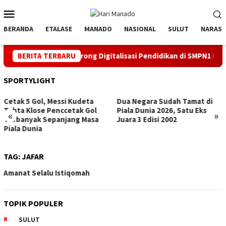
Loncat
Menu
ke
Mobile
konten
BERANDA
ETALASE
MANADO
NASIONAL
SULUT
NARASI
ke 81 RI, PLN Dorong Digitalisasi Pendidikan di SMPN1 Palu Lew
BERITA TERBARU
SPORTYLIGHT
Dua Negara Sudah Tamat di
Hattrick, Messi Top Score
Piala Dunia 2026, Satu Eks
(Sementara) Pildun
«
»
Juara 3 Edisi 2002
TAG:
JAFAR
Amanat Selalu Istiqomah
TOPIK POPULER
SULUT