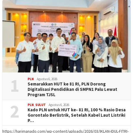
1
PLN
Agustus 6, 2026
Semarakkan HUT ke 81 RI, PLN Dorong
Digitalisasi Pendidikan di SMPN1 Palu Lewat
Program TJSL
2
PLN
,
SULUT
Agustus 6, 2026
Kado PLN untuk HUT ke- 81 RI, 100 % Rasio Desa
Gorontalo Berlistrik, Setelah Kabel Laut Listriki
P…
https://harimanado.com/wp-content/uploads/2026/03/IKLAN-IDUL-FITRI-