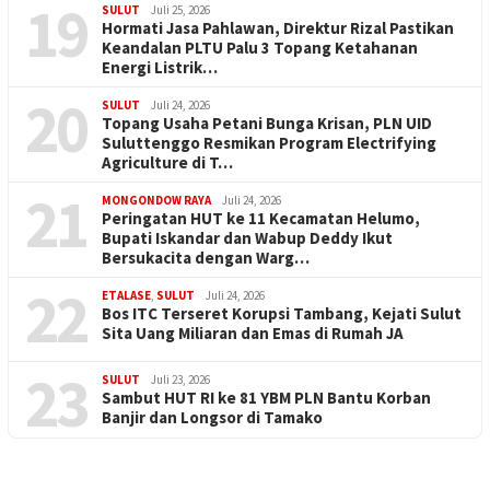
19
SULUT
Juli 25, 2026
Hormati Jasa Pahlawan, Direktur Rizal Pastikan
Keandalan PLTU Palu 3 Topang Ketahanan
Energi Listrik…
20
SULUT
Juli 24, 2026
Topang Usaha Petani Bunga Krisan, PLN UID
Suluttenggo Resmikan Program Electrifying
Agriculture di T…
21
MONGONDOW RAYA
Juli 24, 2026
Peringatan HUT ke 11 Kecamatan Helumo,
Bupati Iskandar dan Wabup Deddy Ikut
Bersukacita dengan Warg…
22
ETALASE
,
SULUT
Juli 24, 2026
Bos ITC Terseret Korupsi Tambang, Kejati Sulut
Sita Uang Miliaran dan Emas di Rumah JA
23
SULUT
Juli 23, 2026
Sambut HUT RI ke 81 YBM PLN Bantu Korban
Banjir dan Longsor di Tamako