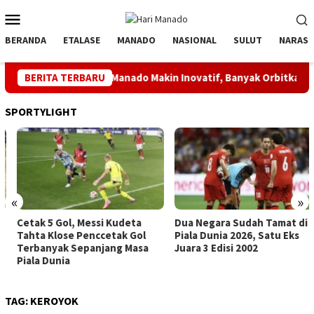
Loncat
Menu
ke
Mobile
konten
BERANDA
ETALASE
MANADO
NASIONAL
SULUT
NARASI
ata Ketua Askot Manado Makin Inovatif, Banyak Orbitkan Bibit U
BERITA TERBARU
SPORTYLIGHT
«
»
Cetak 5 Gol, Messi Kudeta
Dua Negara Sudah Tamat di
Tahta Klose Penccetak Gol
Piala Dunia 2026, Satu Eks
Terbanyak Sepanjang Masa
Juara 3 Edisi 2002
Piala Dunia
TAG:
KEROYOK