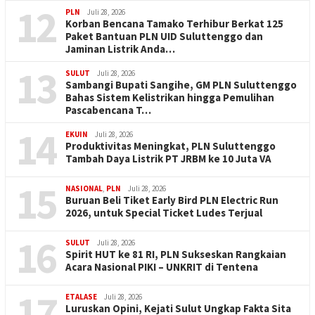
12
PLN
Juli 28, 2026
Korban Bencana Tamako Terhibur Berkat 125
Paket Bantuan PLN UID Suluttenggo dan
Jaminan Listrik Anda…
13
SULUT
Juli 28, 2026
Sambangi Bupati Sangihe, GM PLN Suluttenggo
Bahas Sistem Kelistrikan hingga Pemulihan
Pascabencana T…
14
EKUIN
Juli 28, 2026
Produktivitas Meningkat, PLN Suluttenggo
Tambah Daya Listrik PT JRBM ke 10 Juta VA
15
NASIONAL
,
PLN
Juli 28, 2026
Buruan Beli Tiket Early Bird PLN Electric Run
2026, untuk Special Ticket Ludes Terjual
16
SULUT
Juli 28, 2026
Spirit HUT ke 81 RI, PLN Sukseskan Rangkaian
Acara Nasional PIKI – UNKRIT di Tentena
17
ETALASE
Juli 28, 2026
Luruskan Opini, Kejati Sulut Ungkap Fakta Sita