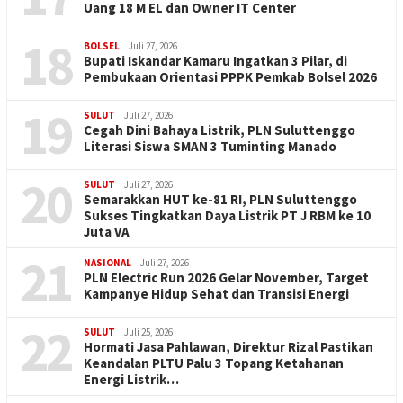
Uang 18 M EL dan Owner IT Center
18
BOLSEL
Juli 27, 2026
Bupati Iskandar Kamaru Ingatkan 3 Pilar, di
Pembukaan Orientasi PPPK Pemkab Bolsel 2026
19
SULUT
Juli 27, 2026
Cegah Dini Bahaya Listrik, PLN Suluttenggo
Literasi Siswa SMAN 3 Tuminting Manado
20
SULUT
Juli 27, 2026
Semarakkan HUT ke-81 RI, PLN Suluttenggo
Sukses Tingkatkan Daya Listrik PT J RBM ke 10
Juta VA
21
NASIONAL
Juli 27, 2026
PLN Electric Run 2026 Gelar November, Target
Kampanye Hidup Sehat dan Transisi Energi
22
SULUT
Juli 25, 2026
Hormati Jasa Pahlawan, Direktur Rizal Pastikan
Keandalan PLTU Palu 3 Topang Ketahanan
Energi Listrik…