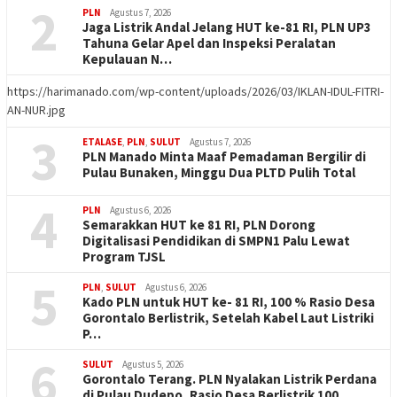
2
PLN
Agustus 7, 2026
Jaga Listrik Andal Jelang HUT ke-81 RI, PLN UP3
Tahuna Gelar Apel dan Inspeksi Peralatan
Kepulauan N…
https://harimanado.com/wp-content/uploads/2026/03/IKLAN-IDUL-FITRI-
AN-NUR.jpg
3
ETALASE
,
PLN
,
SULUT
Agustus 7, 2026
PLN Manado Minta Maaf Pemadaman Bergilir di
Pulau Bunaken, Minggu Dua PLTD Pulih Total
4
PLN
Agustus 6, 2026
Semarakkan HUT ke 81 RI, PLN Dorong
Digitalisasi Pendidikan di SMPN1 Palu Lewat
Program TJSL
5
PLN
,
SULUT
Agustus 6, 2026
Kado PLN untuk HUT ke- 81 RI, 100 % Rasio Desa
Gorontalo Berlistrik, Setelah Kabel Laut Listriki
P…
6
SULUT
Agustus 5, 2026
Gorontalo Terang. PLN Nyalakan Listrik Perdana
di Pulau Dudepo, Rasio Desa Berlistrik 100