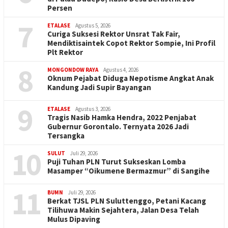
Persen
7
ETALASE
Agustus 5, 2026
Curiga Suksesi Rektor Unsrat Tak Fair,
Mendiktisaintek Copot Rektor Sompie, Ini Profil
Plt Rektor
8
MONGONDOW RAYA
Agustus 4, 2026
Oknum Pejabat Diduga Nepotisme Angkat Anak
Kandung Jadi Supir Bayangan
9
ETALASE
Agustus 3, 2026
Tragis Nasib Hamka Hendra, 2022 Penjabat
Gubernur Gorontalo. Ternyata 2026 Jadi
Tersangka
10
SULUT
Juli 29, 2026
Puji Tuhan PLN Turut Sukseskan Lomba
Masamper “Oikumene Bermazmur” di Sangihe
11
BUMN
Juli 29, 2026
Berkat TJSL PLN Suluttenggo, Petani Kacang
Tilihuwa Makin Sejahtera, Jalan Desa Telah
Mulus Dipaving