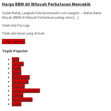
Harga BBM dii Wilayah Perbatasan Mencekik
Sudah Mahal, Langkah Pula Harimanado.com-Sangihe — Bahan Bakar
Minyak (BBM) di Wilayah Perbatasan paling utara […]
Tidak Ada Pos Lagi.
Tidak ada laman yang di load.
Lihat Lainnya
Topik Populer
sulut
manado
politik
Talaud
DPRD SULUT
E2L-Mantap
Covid-19
James A Kojongian
kriminal
Banjir Manado
golkar