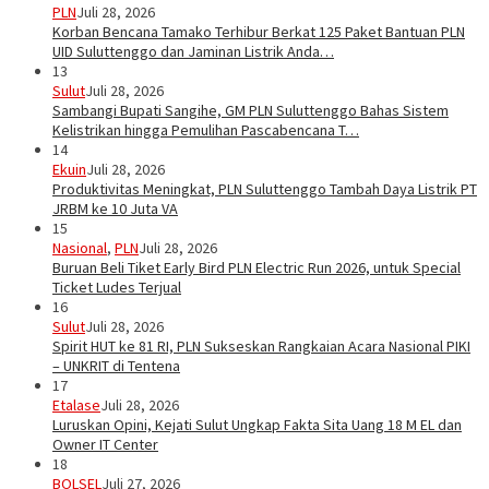
PLN
Juli 28, 2026
Korban Bencana Tamako Terhibur Berkat 125 Paket Bantuan PLN
UID Suluttenggo dan Jaminan Listrik Anda…
13
Sulut
Juli 28, 2026
Sambangi Bupati Sangihe, GM PLN Suluttenggo Bahas Sistem
Kelistrikan hingga Pemulihan Pascabencana T…
14
Ekuin
Juli 28, 2026
Produktivitas Meningkat, PLN Suluttenggo Tambah Daya Listrik PT
JRBM ke 10 Juta VA
15
Nasional
,
PLN
Juli 28, 2026
Buruan Beli Tiket Early Bird PLN Electric Run 2026, untuk Special
Ticket Ludes Terjual
16
Sulut
Juli 28, 2026
Spirit HUT ke 81 RI, PLN Sukseskan Rangkaian Acara Nasional PIKI
– UNKRIT di Tentena
17
Etalase
Juli 28, 2026
Luruskan Opini, Kejati Sulut Ungkap Fakta Sita Uang 18 M EL dan
Owner IT Center
18
BOLSEL
Juli 27, 2026