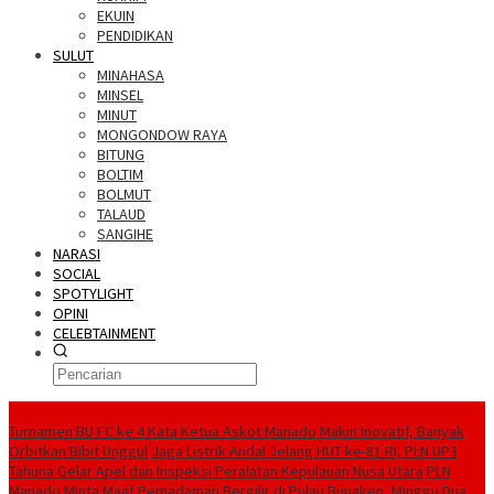
EKUIN
PENDIDIKAN
SULUT
MINAHASA
MINSEL
MINUT
MONGONDOW RAYA
BITUNG
BOLTIM
BOLMUT
TALAUD
SANGIHE
NARASI
SOCIAL
SPOTYLIGHT
OPINI
CELEBTAINMENT
BERITA TERBARU
Turnamen BU FC ke 4 Kata Ketua Askot Manado Makin Inovatif, Banyak
Orbitkan Bibit Unggul
Jaga Listrik Andal Jelang HUT ke-81 RI, PLN UP3
Tahuna Gelar Apel dan Inspeksi Peralatan Kepulauan Nusa Utara
PLN
Manado Minta Maaf Pemadaman Bergilir di Pulau Bunaken, Minggu Dua