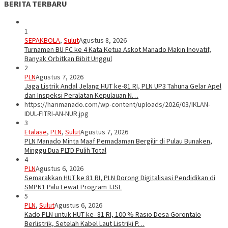
BERITA TERBARU
1
SEPAKBOLA
,
Sulut
Agustus 8, 2026
Turnamen BU FC ke 4 Kata Ketua Askot Manado Makin Inovatif,
Banyak Orbitkan Bibit Unggul
2
PLN
Agustus 7, 2026
Jaga Listrik Andal Jelang HUT ke-81 RI, PLN UP3 Tahuna Gelar Apel
dan Inspeksi Peralatan Kepulauan N…
https://harimanado.com/wp-content/uploads/2026/03/IKLAN-
IDUL-FITRI-AN-NUR.jpg
3
Etalase
,
PLN
,
Sulut
Agustus 7, 2026
PLN Manado Minta Maaf Pemadaman Bergilir di Pulau Bunaken,
Minggu Dua PLTD Pulih Total
4
PLN
Agustus 6, 2026
Semarakkan HUT ke 81 RI, PLN Dorong Digitalisasi Pendidikan di
SMPN1 Palu Lewat Program TJSL
5
PLN
,
Sulut
Agustus 6, 2026
Kado PLN untuk HUT ke- 81 RI, 100 % Rasio Desa Gorontalo
Berlistrik, Setelah Kabel Laut Listriki P…