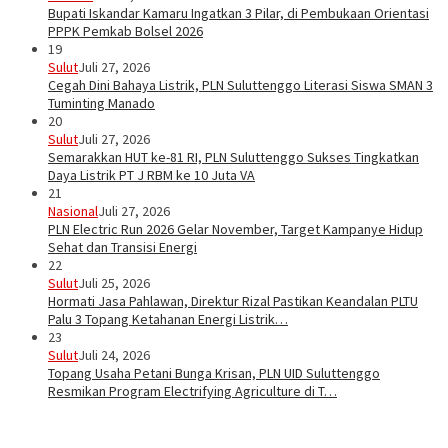
Bupati Iskandar Kamaru Ingatkan 3 Pilar, di Pembukaan Orientasi
PPPK Pemkab Bolsel 2026
19
Sulut
Juli 27, 2026
Cegah Dini Bahaya Listrik, PLN Suluttenggo Literasi Siswa SMAN 3
Tuminting Manado
20
Sulut
Juli 27, 2026
Semarakkan HUT ke-81 RI, PLN Suluttenggo Sukses Tingkatkan
Daya Listrik PT J RBM ke 10 Juta VA
21
Nasional
Juli 27, 2026
PLN Electric Run 2026 Gelar November, Target Kampanye Hidup
Sehat dan Transisi Energi
22
Sulut
Juli 25, 2026
Hormati Jasa Pahlawan, Direktur Rizal Pastikan Keandalan PLTU
Palu 3 Topang Ketahanan Energi Listrik…
23
Sulut
Juli 24, 2026
Topang Usaha Petani Bunga Krisan, PLN UID Suluttenggo
Resmikan Program Electrifying Agriculture di T…