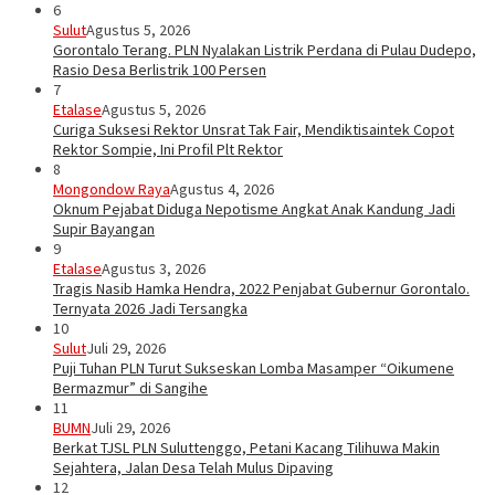
6
Sulut
Agustus 5, 2026
Gorontalo Terang. PLN Nyalakan Listrik Perdana di Pulau Dudepo,
Rasio Desa Berlistrik 100 Persen
7
Etalase
Agustus 5, 2026
Curiga Suksesi Rektor Unsrat Tak Fair, Mendiktisaintek Copot
Rektor Sompie, Ini Profil Plt Rektor
8
Mongondow Raya
Agustus 4, 2026
Oknum Pejabat Diduga Nepotisme Angkat Anak Kandung Jadi
Supir Bayangan
9
Etalase
Agustus 3, 2026
Tragis Nasib Hamka Hendra, 2022 Penjabat Gubernur Gorontalo.
Ternyata 2026 Jadi Tersangka
10
Sulut
Juli 29, 2026
Puji Tuhan PLN Turut Sukseskan Lomba Masamper “Oikumene
Bermazmur” di Sangihe
11
BUMN
Juli 29, 2026
Berkat TJSL PLN Suluttenggo, Petani Kacang Tilihuwa Makin
Sejahtera, Jalan Desa Telah Mulus Dipaving
12