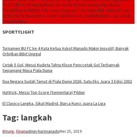
PLTD Pulih Total
Semarakkan HUT ke 81 RI, PLN Dorong Digitalisasi
Pendidikan di SMPN1 Palu Lewat Program TJSL
Kado PLN untuk HUT ke-
81 RI, 100 % Rasio Desa Gorontalo Berlistrik, Setelah Kabel Laut Listriki
Pulau Dudepo
SPORTYLIGHT
Turnamen BU FC ke 4 Kata Ketua Askot Manado Makin Inovatif, Banyak
Orbitkan Bibit Unggul
Cetak 5 Gol, Messi Kudeta Tahta Klose Penccetak Gol Terbanyak
Sepanjang Masa Piala Dunia
Dua Negara Sudah Tamat di Piala Dunia 2026, Satu Eks Juara 3 Edisi 2002
Hattrick, Messi Top Score (Sementara) Pildun
El Clasico Langka, Sikat Madrid, Barca Kunci Juara La Liga
Tag:
langkah
Bitung
,
Ekuin
admin-harimanado
Mei 25, 2019