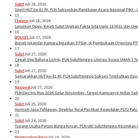
Sulut
Juli 28, 2026
Spirit HUT ke 81 RI, PLN Sukseskan Rangkaian Acara Nasional PIKI –
15
Etalase
Juli 28, 2026
Luruskan Opini, Kejati Sulut Ungkap Fakta Sita Uang 18 M EL dan Ow
16
BOLSEL
Juli 27, 2026
Bupati Iskandar Kamaru Ingatkan 3 Pilar, di Pembukaan Orientasi 
17
Sulut
Juli 27, 2026
Cegah Dini Bahaya Listrik, PLN Suluttenggo Literasi Siswa SMAN 3 
18
Sulut
Juli 27, 2026
Semarakkan HUT ke-81 RI, PLN Suluttenggo Sukses Tingkatkan Daya 
19
Nasional
Juli 27, 2026
PLN Electric Run 2026 Gelar November, Target Kampanye Hidup Seha
20
Sulut
Juli 25, 2026
Hormati Jasa Pahlawan, Direktur Rizal Pastikan Keandalan PLTU Pal
21
Sulut
Juli 24, 2026
Topang Usaha Petani Bunga Krisan, PLN UID Suluttenggo Resmikan P
22
Mongondow Raya
Juli 24, 2026