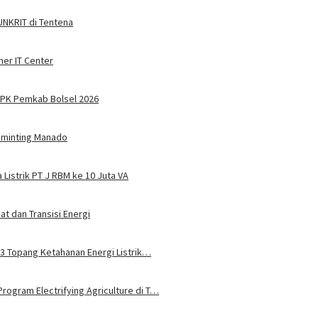
 UNKRIT di Tentena
ner IT Center
PPPK Pemkab Bolsel 2026
Tuminting Manado
Listrik PT J RBM ke 10 Juta VA
t dan Transisi Energi
u 3 Topang Ketahanan Energi Listrik…
rogram Electrifying Agriculture di T…