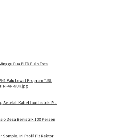
Minggu Dua PLTD Pulih Tota
MPN1 Palu Lewat Program TJSL
ITRI-AN-NUR.jpg
, Setelah Kabel Laut Listriki P…
sio Desa Berlistrik 100 Persen
 Sompie, Ini Profil Plt Rektor