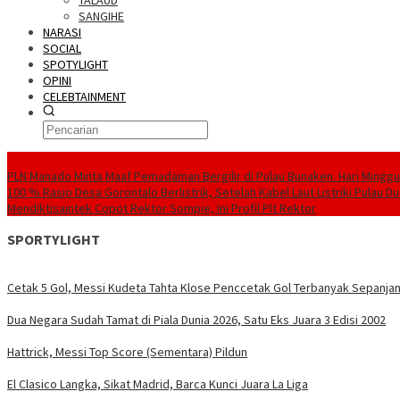
TALAUD
SANGIHE
NARASI
SOCIAL
SPOTYLIGHT
OPINI
CELEBTAINMENT
BERITA TERBARU
PLN Manado Minta Maaf Pemadaman Bergilir di Pulau Bunaken. Hari Minggu 
100 % Rasio Desa Gorontalo Berlistrik, Setelah Kabel Laut Listriki Pulau 
Mendiktisaintek Copot Rektor Sompie, Ini Profil Plt Rektor
SPORTYLIGHT
Cetak 5 Gol, Messi Kudeta Tahta Klose Penccetak Gol Terbanyak Sepanjan
Dua Negara Sudah Tamat di Piala Dunia 2026, Satu Eks Juara 3 Edisi 2002
Hattrick, Messi Top Score (Sementara) Pildun
El Clasico Langka, Sikat Madrid, Barca Kunci Juara La Liga