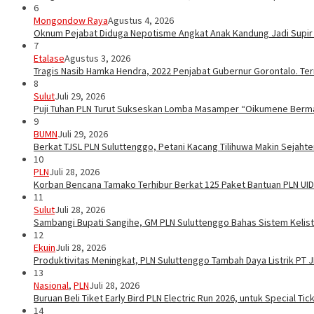
6
Mongondow Raya
Agustus 4, 2026
Oknum Pejabat Diduga Nepotisme Angkat Anak Kandung Jadi Supir
7
Etalase
Agustus 3, 2026
Tragis Nasib Hamka Hendra, 2022 Penjabat Gubernur Gorontalo. Ter
8
Sulut
Juli 29, 2026
Puji Tuhan PLN Turut Sukseskan Lomba Masamper “Oikumene Berm
9
BUMN
Juli 29, 2026
Berkat TJSL PLN Suluttenggo, Petani Kacang Tilihuwa Makin Sejahte
10
PLN
Juli 28, 2026
Korban Bencana Tamako Terhibur Berkat 125 Paket Bantuan PLN UID
11
Sulut
Juli 28, 2026
Sambangi Bupati Sangihe, GM PLN Suluttenggo Bahas Sistem Kelis
12
Ekuin
Juli 28, 2026
Produktivitas Meningkat, PLN Suluttenggo Tambah Daya Listrik PT 
13
Nasional
,
PLN
Juli 28, 2026
Buruan Beli Tiket Early Bird PLN Electric Run 2026, untuk Special Tic
14