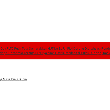
Dua PLTD Pulih Tota
Semarakkan HUT ke 81 RI, PLN Dorong Digitalisasi Pend
Dudepo
Gorontalo Terang. PLN Nyalakan Listrik Perdana di Pulau Dudepo, Rasi
g Masa Piala Dunia