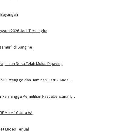
 Bayangan
nyata 2026 Jadi Tersangka
azmur” di Sangihe
ra, Jalan Desa Telah Mulus Dipaving
 Suluttenggo dan Jaminan Listrik Anda…
trikan hingga Pemulihan Pascabencana T…
JRBM ke 10 Juta VA
ket Ludes Terjual