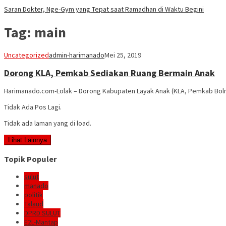
Saran Dokter, Nge-Gym yang Tepat saat Ramadhan di Waktu Begini
Tag:
main
Uncategorized
admin-harimanado
Mei 25, 2019
Dorong KLA, Pemkab Sediakan Ruang Bermain Anak
Harimanado.com-Lolak – Dorong Kabupaten Layak Anak (KLA, Pemkab Bol
Tidak Ada Pos Lagi.
Tidak ada laman yang di load.
Lihat Lainnya
Topik Populer
sulut
manado
politik
Talaud
DPRD SULUT
E2L-Mantap