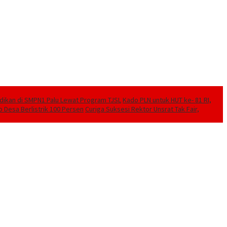
idikan di SMPN1 Palu Lewat Program TJSL
Kado PLN untuk HUT ke- 81 RI,
o Desa Berlistrik 100 Persen
Curiga Suksesi Rektor Unsrat Tak Fair,