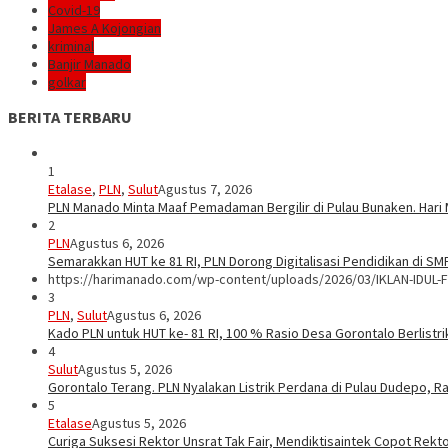
Covid-19
James A Kojongian
kriminal
Banjir Manado
golkar
BERITA TERBARU
1
Etalase
,
PLN
,
Sulut
Agustus 7, 2026
PLN Manado Minta Maaf Pemadaman Bergilir di Pulau Bunaken. Hari 
2
PLN
Agustus 6, 2026
Semarakkan HUT ke 81 RI, PLN Dorong Digitalisasi Pendidikan di S
https://harimanado.com/wp-content/uploads/2026/03/IKLAN-IDUL-F
3
PLN
,
Sulut
Agustus 6, 2026
Kado PLN untuk HUT ke- 81 RI, 100 % Rasio Desa Gorontalo Berlistrik
4
Sulut
Agustus 5, 2026
Gorontalo Terang. PLN Nyalakan Listrik Perdana di Pulau Dudepo, Ra
5
Etalase
Agustus 5, 2026
Curiga Suksesi Rektor Unsrat Tak Fair, Mendiktisaintek Copot Rektor