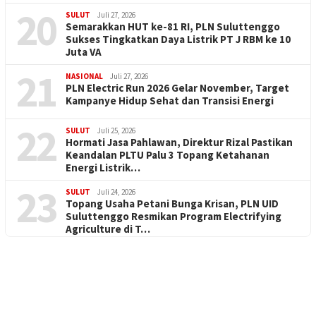
20
SULUT
Juli 27, 2026
Semarakkan HUT ke-81 RI, PLN Suluttenggo
Sukses Tingkatkan Daya Listrik PT J RBM ke 10
Juta VA
21
NASIONAL
Juli 27, 2026
PLN Electric Run 2026 Gelar November, Target
Kampanye Hidup Sehat dan Transisi Energi
22
SULUT
Juli 25, 2026
Hormati Jasa Pahlawan, Direktur Rizal Pastikan
Keandalan PLTU Palu 3 Topang Ketahanan
Energi Listrik…
23
SULUT
Juli 24, 2026
Topang Usaha Petani Bunga Krisan, PLN UID
Suluttenggo Resmikan Program Electrifying
Agriculture di T…