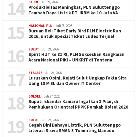
14
EKUIN
Juli 28, 2026
Produktivitas Meningkat, PLN Suluttenggo
Tambah Daya Listrik PT JRBM ke 10 Juta VA
15
NASIONAL
,
PLN
Juli 28, 2026
Buruan Beli Tiket Early Bird PLN Electric Run
2026, untuk Special Ticket Ludes Terjual
16
SULUT
Juli 28, 2026
Spirit HUT ke 81 RI, PLN Sukseskan Rangkaian
Acara Nasional PIKI – UNKRIT di Tentena
17
ETALASE
Juli 28, 2026
Luruskan Opini, Kejati Sulut Ungkap Fakta Sita
Uang 18 M EL dan Owner IT Center
18
BOLSEL
Juli 27, 2026
Bupati Iskandar Kamaru Ingatkan 3 Pilar, di
Pembukaan Orientasi PPPK Pemkab Bolsel 2026
19
SULUT
Juli 27, 2026
Cegah Dini Bahaya Listrik, PLN Suluttenggo
Literasi Siswa SMAN 3 Tuminting Manado