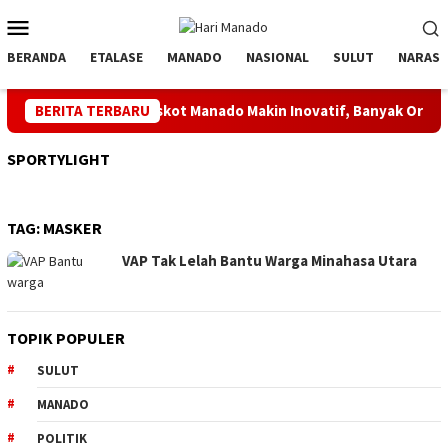
Loncat
Menu
ke
Mobile
konten
BERANDA
ETALASE
MANADO
NASIONAL
SULUT
NARASI
e 4 Kata Ketua Askot Manado Makin Inovatif, Banyak Orbitkan Bi
BERITA TERBARU
SPORTYLIGHT
TAG:
MASKER
VAP Tak Lelah Bantu Warga Minahasa Utara
TOPIK POPULER
SULUT
MANADO
POLITIK