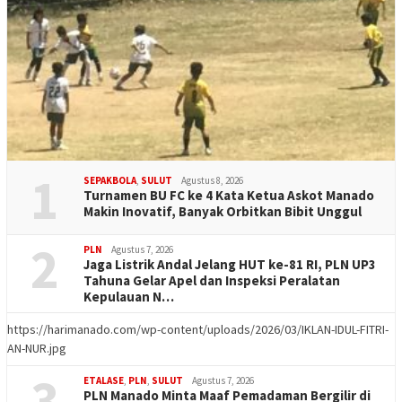
1
SEPAKBOLA
,
SULUT
Agustus 8, 2026
Turnamen BU FC ke 4 Kata Ketua Askot Manado
Makin Inovatif, Banyak Orbitkan Bibit Unggul
2
PLN
Agustus 7, 2026
Jaga Listrik Andal Jelang HUT ke-81 RI, PLN UP3
Tahuna Gelar Apel dan Inspeksi Peralatan
Kepulauan N…
https://harimanado.com/wp-content/uploads/2026/03/IKLAN-IDUL-FITRI-
AN-NUR.jpg
3
ETALASE
,
PLN
,
SULUT
Agustus 7, 2026
PLN Manado Minta Maaf Pemadaman Bergilir di