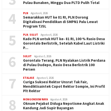
Pulau Bunaken, Minggu Dua PLTD Pulih Total
4
PLN
Agustus 6, 2026
Semarakkan HUT ke 81 RI, PLN Dorong
Digitalisasi Pendidikan di SMPN1 Palu Lewat
Program TJSL
5
PLN
,
SULUT
Agustus 6, 2026
Kado PLN untuk HUT ke- 81 RI, 100 % Rasio Desa
Gorontalo Berlistrik, Setelah Kabel Laut Listriki
P…
6
SULUT
Agustus 5, 2026
Gorontalo Terang. PLN Nyalakan Listrik Perdana
di Pulau Dudepo, Rasio Desa Berlistrik 100
Persen
7
ETALASE
Agustus 5, 2026
Curiga Suksesi Rektor Unsrat Tak Fair,
Mendiktisaintek Copot Rektor Sompie, Ini Profil
Plt Rektor
8
MONGONDOW RAYA
Agustus 4, 2026
Oknum Pejabat Diduga Nepotisme Angkat Anak
Kandung Jadi Supir Bayangan