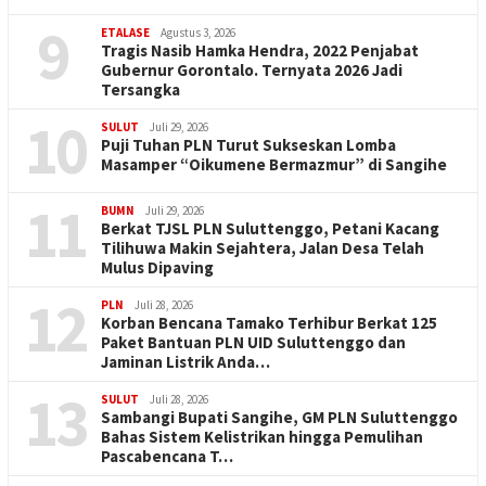
9
ETALASE
Agustus 3, 2026
Tragis Nasib Hamka Hendra, 2022 Penjabat
Gubernur Gorontalo. Ternyata 2026 Jadi
Tersangka
10
SULUT
Juli 29, 2026
Puji Tuhan PLN Turut Sukseskan Lomba
Masamper “Oikumene Bermazmur” di Sangihe
11
BUMN
Juli 29, 2026
Berkat TJSL PLN Suluttenggo, Petani Kacang
Tilihuwa Makin Sejahtera, Jalan Desa Telah
Mulus Dipaving
12
PLN
Juli 28, 2026
Korban Bencana Tamako Terhibur Berkat 125
Paket Bantuan PLN UID Suluttenggo dan
Jaminan Listrik Anda…
13
SULUT
Juli 28, 2026
Sambangi Bupati Sangihe, GM PLN Suluttenggo
Bahas Sistem Kelistrikan hingga Pemulihan
Pascabencana T…