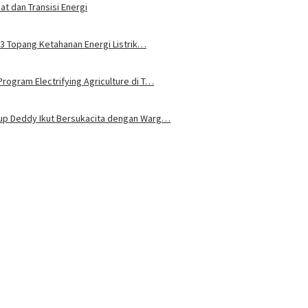
t dan Transisi Energi
u 3 Topang Ketahanan Energi Listrik…
rogram Electrifying Agriculture di T…
bup Deddy Ikut Bersukacita dengan Warg…