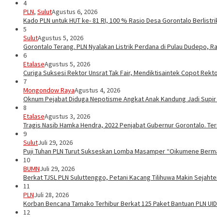
4
PLN
,
Sulut
Agustus 6, 2026
Kado PLN untuk HUT ke- 81 RI, 100 % Rasio Desa Gorontalo Berlistrik
5
Sulut
Agustus 5, 2026
Gorontalo Terang. PLN Nyalakan Listrik Perdana di Pulau Dudepo, Ra
6
Etalase
Agustus 5, 2026
Curiga Suksesi Rektor Unsrat Tak Fair, Mendiktisaintek Copot Rektor
7
Mongondow Raya
Agustus 4, 2026
Oknum Pejabat Diduga Nepotisme Angkat Anak Kandung Jadi Supir
8
Etalase
Agustus 3, 2026
Tragis Nasib Hamka Hendra, 2022 Penjabat Gubernur Gorontalo. Ter
9
Sulut
Juli 29, 2026
Puji Tuhan PLN Turut Sukseskan Lomba Masamper “Oikumene Berm
10
BUMN
Juli 29, 2026
Berkat TJSL PLN Suluttenggo, Petani Kacang Tilihuwa Makin Sejahte
11
PLN
Juli 28, 2026
Korban Bencana Tamako Terhibur Berkat 125 Paket Bantuan PLN UID
12