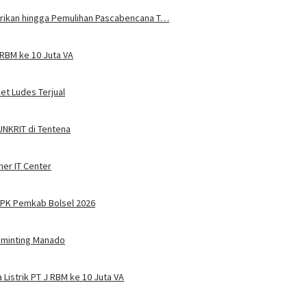
trikan hingga Pemulihan Pascabencana T…
JRBM ke 10 Juta VA
ket Ludes Terjual
 UNKRIT di Tentena
ner IT Center
PPPK Pemkab Bolsel 2026
Tuminting Manado
Listrik PT J RBM ke 10 Juta VA