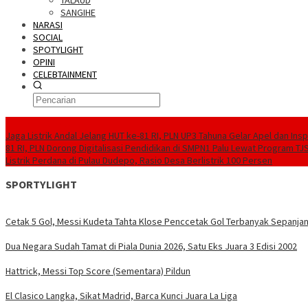
TALAUD
SANGIHE
NARASI
SOCIAL
SPOTYLIGHT
OPINI
CELEBTAINMENT
BERITA TERBARU
Jaga Listrik Andal Jelang HUT ke-81 RI, PLN UP3 Tahuna Gelar Apel dan In
81 RI, PLN Dorong Digitalisasi Pendidikan di SMPN1 Palu Lewat Program TJ
Listrik Perdana di Pulau Dudepo, Rasio Desa Berlistrik 100 Persen
SPORTYLIGHT
Cetak 5 Gol, Messi Kudeta Tahta Klose Penccetak Gol Terbanyak Sepanjan
Dua Negara Sudah Tamat di Piala Dunia 2026, Satu Eks Juara 3 Edisi 2002
Hattrick, Messi Top Score (Sementara) Pildun
El Clasico Langka, Sikat Madrid, Barca Kunci Juara La Liga