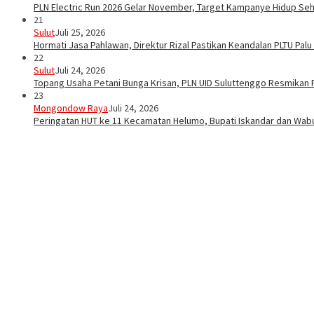
PLN Electric Run 2026 Gelar November, Target Kampanye Hidup Seha
21
Sulut
Juli 25, 2026
Hormati Jasa Pahlawan, Direktur Rizal Pastikan Keandalan PLTU Pal
22
Sulut
Juli 24, 2026
Topang Usaha Petani Bunga Krisan, PLN UID Suluttenggo Resmikan P
23
Mongondow Raya
Juli 24, 2026
Peringatan HUT ke 11 Kecamatan Helumo, Bupati Iskandar dan Wa