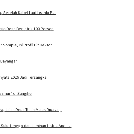
, Setelah Kabel Laut Listriki P…
sio Desa Berlistrik 100 Persen
 Sompie, Ini Profil Plt Rektor
 Bayangan
nyata 2026 Jadi Tersangka
azmur” di Sangihe
ra, Jalan Desa Telah Mulus Dipaving
 Suluttenggo dan Jaminan Listrik Anda…