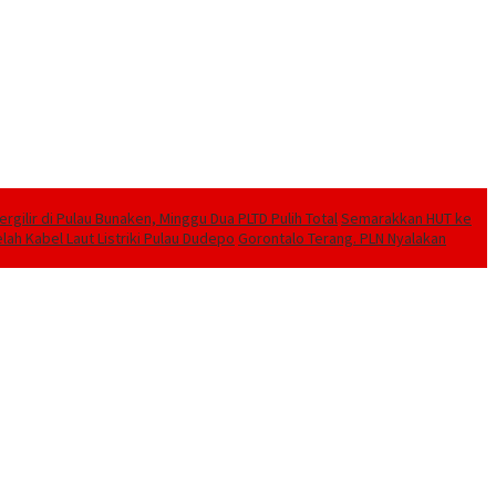
ilir di Pulau Bunaken, Minggu Dua PLTD Pulih Total
Semarakkan HUT ke
lah Kabel Laut Listriki Pulau Dudepo
Gorontalo Terang. PLN Nyalakan