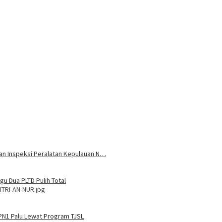
 dan Inspeksi Peralatan Kepulauan N…
u Dua PLTD Pulih Total
ITRI-AN-NUR.jpg
MPN1 Palu Lewat Program TJSL