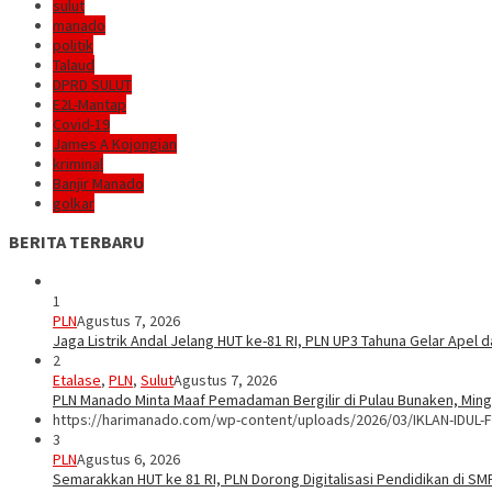
sulut
manado
politik
Talaud
DPRD SULUT
E2L-Mantap
Covid-19
James A Kojongian
kriminal
Banjir Manado
golkar
BERITA TERBARU
1
PLN
Agustus 7, 2026
Jaga Listrik Andal Jelang HUT ke-81 RI, PLN UP3 Tahuna Gelar Apel
2
Etalase
,
PLN
,
Sulut
Agustus 7, 2026
PLN Manado Minta Maaf Pemadaman Bergilir di Pulau Bunaken, Mingg
https://harimanado.com/wp-content/uploads/2026/03/IKLAN-IDUL-F
3
PLN
Agustus 6, 2026
Semarakkan HUT ke 81 RI, PLN Dorong Digitalisasi Pendidikan di S