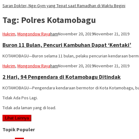
Saran Dokter, Nge-Gym yang Tepat saat Ramadhan di Waktu Begini
Tag:
Polres Kotamobagu
Hukrim
,
Mongondow Raya
ham
November 20, 2019
November 21, 2019
Buron 11 Bulan, Pencuri Kambuhan Dapat ‘Kentaki’
KOTAMOBAGU—Buron selama 11 bulan, pelaku pencurian kendaraan bermotor 
Hukrim
,
Mongondow Raya
ham
November 20, 2019
November 21, 2019
2 Hari, 94 Pengendara di Kotamobagu Ditindak
KOTAMOBAGU—Pengendara kendaraan bermotor di Kota Kotamobagu, banyak y
Tidak Ada Pos Lagi.
Tidak ada laman yang di load.
Lihat Lainnya
Topik Populer