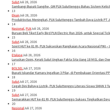
Sulut
Juli 28, 2026
Sambangi Bupati Sangihe, GM PLN Suluttenggo Bahas Sistem Kelis
13
Ekuin
Juli 28, 2026
Produktivitas Meningkat, PLN Suluttenggo Tambah Daya Listrik PT 
14
Nasional
,
PLN
Juli 28, 2026
Buruan Beli Tiket Early Bird PLN Electric Run 2026, untuk Special Tic
15
Sulut
Juli 28, 2026
Spirit HUT ke 81 RI, PLN Sukseskan Rangkaian Acara Nasional PIKI –
16
Etalase
Juli 28, 2026
Luruskan Opini, Kejati Sulut Ungkap Fakta Sita Uang 18 M EL dan Ow
17
BOLSEL
Juli 27, 2026
Bupati Iskandar Kamaru Ingatkan 3 Pilar, di Pembukaan Orientasi 
18
Sulut
Juli 27, 2026
Cegah Dini Bahaya Listrik, PLN Suluttenggo Literasi Siswa SMAN 3 
19
Sulut
Juli 27, 2026
Semarakkan HUT ke-81 RI, PLN Suluttenggo Sukses Tingkatkan Daya 
20
Nasional
Juli 27, 2026