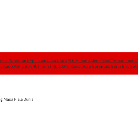
speksi Peralatan Kepulauan Nusa Utara
PLN Manado Minta Maaf Pemadaman Berg
SL
Kado PLN untuk HUT ke- 81 RI, 100 % Rasio Desa Gorontalo Berlistrik, Sete
g Masa Piala Dunia