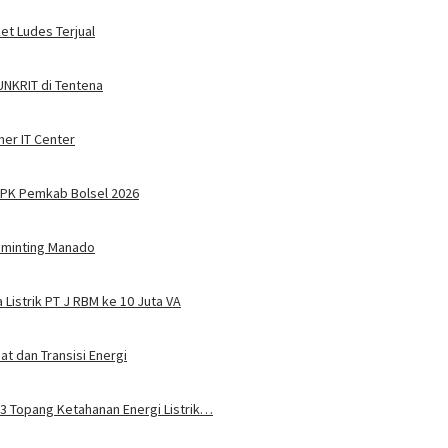
ket Ludes Terjual
 UNKRIT di Tentena
ner IT Center
PPPK Pemkab Bolsel 2026
Tuminting Manado
Listrik PT J RBM ke 10 Juta VA
t dan Transisi Energi
u 3 Topang Ketahanan Energi Listrik…