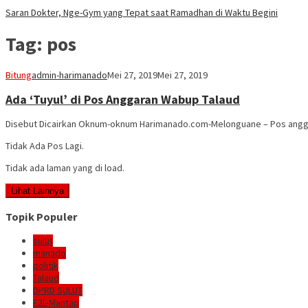
Saran Dokter, Nge-Gym yang Tepat saat Ramadhan di Waktu Begini
Tag:
pos
Bitung
admin-harimanado
Mei 27, 2019
Mei 27, 2019
Ada ‘Tuyul’ di Pos Anggaran Wabup Talaud
Disebut Dicairkan Oknum-oknum Harimanado.com-Melonguane – Pos anggar
Tidak Ada Pos Lagi.
Tidak ada laman yang di load.
Lihat Lainnya
Topik Populer
sulut
manado
politik
Talaud
DPRD SULUT
E2L-Mantap