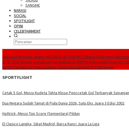
TALAUD
SANGIHE
NARASI
SOCIAL
SPOTYLIGHT
OPINI
CELEBTAINMENT
BERITA TERBARU
Jaga Listrik Andal Jelang HUT ke-81 RI, PLN UP3 Tahuna Gelar Apel dan In
81 RI, PLN Dorong Digitalisasi Pendidikan di SMPN1 Palu Lewat Program TJ
Listrik Perdana di Pulau Dudepo, Rasio Desa Berlistrik 100 Persen
SPORTYLIGHT
Cetak 5 Gol, Messi Kudeta Tahta Klose Penccetak Gol Terbanyak Sepanjan
Dua Negara Sudah Tamat di Piala Dunia 2026, Satu Eks Juara 3 Edisi 2002
Hattrick, Messi Top Score (Sementara) Pildun
El Clasico Langka, Sikat Madrid, Barca Kunci Juara La Liga