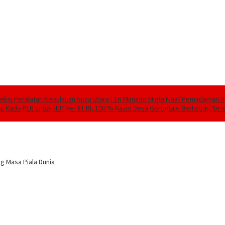
speksi Peralatan Kepulauan Nusa Utara
PLN Manado Minta Maaf Pemadaman Berg
SL
Kado PLN untuk HUT ke- 81 RI, 100 % Rasio Desa Gorontalo Berlistrik, Sete
g Masa Piala Dunia