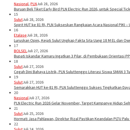
Nasional
,
PLN
Juli 28, 2026
Buruan Beli Tiket Early Bird PLN Electric Run 2026, untuk Special Tic
15
Sulut
Juli 28, 2026
Spirit HUT ke 81 RI, PLN Sukseskan Rangkaian Acara Nasional PIKI –
16
Etalase
Juli 28, 2026
Luruskan Opini, Kejati Sulut Ungkap Fakta Sita Uang 18 M EL dan Ow
17
BOLSEL
Juli 27, 2026
Bupati Iskandar Kamaru Ingatkan 3 Pilar, di Pembukaan Orientasi 
18
Sulut
Juli 27, 2026
Cegah Dini Bahaya Listrik, PLN Suluttenggo Literasi Siswa SMAN 3 
19
Sulut
Juli 27, 2026
Semarakkan HUT ke-81 RI, PLN Suluttenggo Sukses Tingkatkan Daya 
20
Nasional
Juli 27, 2026
PLN Electric Run 2026 Gelar November, Target Kampanye Hidup Seha
21
Sulut
Juli 25, 2026
Hormati Jasa Pahlawan, Direktur Rizal Pastikan Keandalan PLTU Pal
22
Sulut
Juli 24, 2026