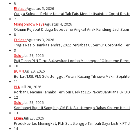
6
Etalase
Agustus 5, 2026
Curiga Suksesi Rektor Unsrat Tak Fair, Mendiktisaintek Copot Rektor
7
Mongondow Raya
Agustus 4, 2026
Oknum Pejabat Diduga Nepotisme Angkat Anak Kandung Jadi Supir
8
Etalase
Agustus 3, 2026
Tragis Nasib Hamka Hendra, 2022 Penjabat Gubernur Gorontalo. Ter
9
Sulut
Juli 29, 2026
Puji Tuhan PLN Turut Sukseskan Lomba Masamper “Oikumene Berm
10
BUMN
Juli 29, 2026
Berkat TJSL PLN Suluttenggo, Petani Kacang Tilihuwa Makin Sejahte
11
PLN
Juli 28, 2026
Korban Bencana Tamako Terhibur Berkat 125 Paket Bantuan PLN UID
12
Sulut
Juli 28, 2026
Sambangi Bupati Sangihe, GM PLN Suluttenggo Bahas Sistem Kelis
13
Ekuin
Juli 28, 2026
Produktivitas Meningkat, PLN Suluttenggo Tambah Daya Listrik PT 
14