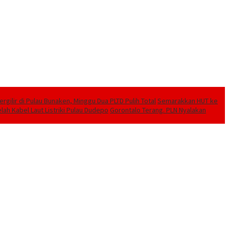
ilir di Pulau Bunaken, Minggu Dua PLTD Pulih Total
Semarakkan HUT ke
lah Kabel Laut Listriki Pulau Dudepo
Gorontalo Terang. PLN Nyalakan