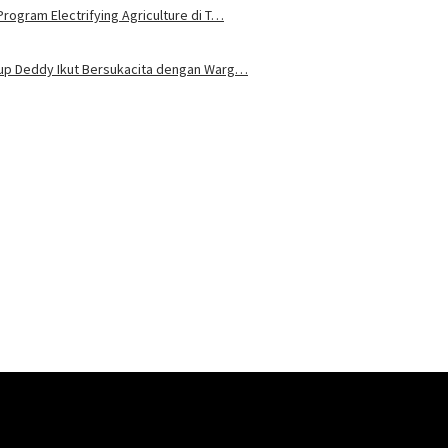
rogram Electrifying Agriculture di T…
bup Deddy Ikut Bersukacita dengan Warg…