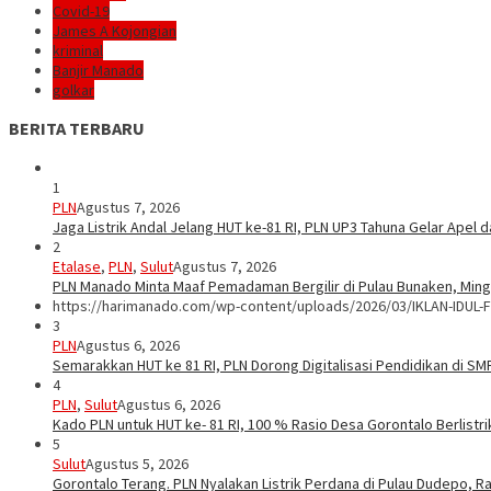
Covid-19
James A Kojongian
kriminal
Banjir Manado
golkar
BERITA TERBARU
1
PLN
Agustus 7, 2026
Jaga Listrik Andal Jelang HUT ke-81 RI, PLN UP3 Tahuna Gelar Apel
2
Etalase
,
PLN
,
Sulut
Agustus 7, 2026
PLN Manado Minta Maaf Pemadaman Bergilir di Pulau Bunaken, Mingg
https://harimanado.com/wp-content/uploads/2026/03/IKLAN-IDUL-F
3
PLN
Agustus 6, 2026
Semarakkan HUT ke 81 RI, PLN Dorong Digitalisasi Pendidikan di S
4
PLN
,
Sulut
Agustus 6, 2026
Kado PLN untuk HUT ke- 81 RI, 100 % Rasio Desa Gorontalo Berlistrik
5
Sulut
Agustus 5, 2026
Gorontalo Terang. PLN Nyalakan Listrik Perdana di Pulau Dudepo, Ra