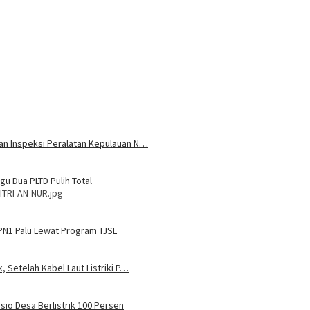
 dan Inspeksi Peralatan Kepulauan N…
u Dua PLTD Pulih Total
ITRI-AN-NUR.jpg
MPN1 Palu Lewat Program TJSL
, Setelah Kabel Laut Listriki P…
sio Desa Berlistrik 100 Persen