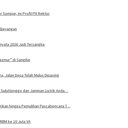
 Sompie, Ini Profil Plt Rektor
 Bayangan
nyata 2026 Jadi Tersangka
azmur” di Sangihe
ra, Jalan Desa Telah Mulus Dipaving
 Suluttenggo dan Jaminan Listrik Anda…
trikan hingga Pemulihan Pascabencana T…
JRBM ke 10 Juta VA