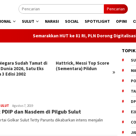
Pencarian
IONAL
SULUT
NARASI
SOCIAL
SPOTYLIGHT
OPINI
C
emarakkan HUT ke 81 RI, PLN Dorong Digitalisasi Pendidikan di 
TOPIK
S
rick, Messi Top Score
El Clasico Langka, Sikat
Saran
entara) Pildun
Madrid, Barca Kunci Juara La
Tepat 
»
M
Liga
Waktu 
PO
TA
DP
SULUT
Admin
Agustus 7, 2019
 PDIP dan Nasdem di Pilgub Sulut
E2
i Golkar Sulut Tetty Paruntu dikabarkan intens menjalin
CO
JA