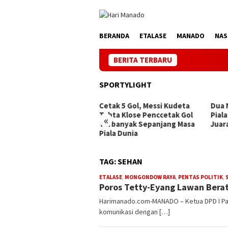
Loncat
ke
konten
BERANDA
ETALASE
MANADO
NAS
BERITA TERBARU
S
SPORTYLIGHT
ak 5 Gol, Messi Kudeta
Dua Negara Sudah Tamat di
Hatt
ta Klose Penccetak Gol
Piala Dunia 2026, Satu Eks
(Sem
«
rbanyak Sepanjang Masa
Juara 3 Edisi 2002
la Dunia
TAG:
SEHAN
ETALASE
,
MONGONDOW RAYA
,
PENTAS POLITIK
,
Poros Tetty-Eyang Lawan Berat
Harimanado.com-MANADO – Ketua DPD I Parta
komunikasi dengan […]