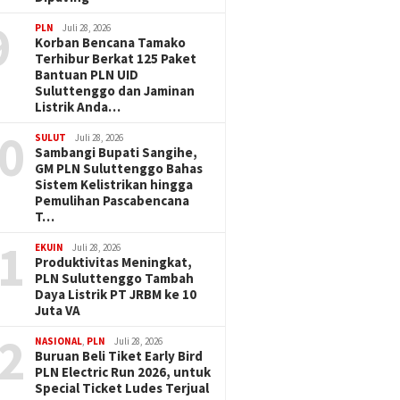
9
PLN
Juli 28, 2026
Korban Bencana Tamako
Terhibur Berkat 125 Paket
Bantuan PLN UID
Suluttenggo dan Jaminan
Listrik Anda…
0
SULUT
Juli 28, 2026
Sambangi Bupati Sangihe,
GM PLN Suluttenggo Bahas
Sistem Kelistrikan hingga
Pemulihan Pascabencana
T…
1
EKUIN
Juli 28, 2026
Produktivitas Meningkat,
PLN Suluttenggo Tambah
Daya Listrik PT JRBM ke 10
Juta VA
2
NASIONAL
,
PLN
Juli 28, 2026
Buruan Beli Tiket Early Bird
PLN Electric Run 2026, untuk
Special Ticket Ludes Terjual