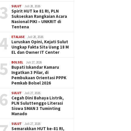
3
SULUT
Juli 28, 2026
Spirit HUT ke 81 RI, PLN
Sukseskan Rangkaian Acara
Nasional PIKI – UNKRIT di
Tentena
4
ETALASE
Juli 28, 2026
Luruskan Opini, Kejati Sulut
Ungkap Fakta Sita Uang 18 M
EL dan Owner IT Center
5
BOLSEL
Juli 27, 2026
Bupati Iskandar Kamaru
Ingatkan 3 Pilar, di
Pembukaan Orientasi PPPK
Pemkab Bolsel 2026
6
SULUT
Juli 27, 2026
Cegah Dini Bahaya Listrik,
PLN Suluttenggo Literasi
Siswa SMAN 3 Tuminting
Manado
7
SULUT
Juli 27, 2026
Semarakkan HUT ke-81 RI,