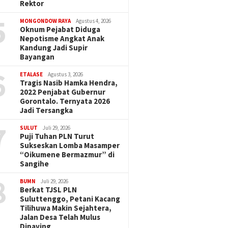
Rektor
5
MONGONDOW RAYA
Agustus 4, 2026
Oknum Pejabat Diduga
Nepotisme Angkat Anak
Kandung Jadi Supir
Bayangan
6
ETALASE
Agustus 3, 2026
Tragis Nasib Hamka Hendra,
2022 Penjabat Gubernur
Gorontalo. Ternyata 2026
Jadi Tersangka
7
SULUT
Juli 29, 2026
Puji Tuhan PLN Turut
Sukseskan Lomba Masamper
“Oikumene Bermazmur” di
Sangihe
8
BUMN
Juli 29, 2026
Berkat TJSL PLN
Suluttenggo, Petani Kacang
Tilihuwa Makin Sejahtera,
Jalan Desa Telah Mulus
Dipaving