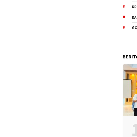
KR
BA
GO
BERIT