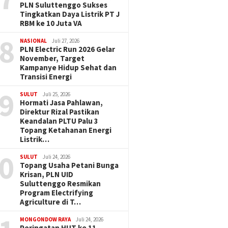
PLN Suluttenggo Sukses
Tingkatkan Daya Listrik PT J
RBM ke 10 Juta VA
8
NASIONAL
Juli 27, 2026
PLN Electric Run 2026 Gelar
November, Target
Kampanye Hidup Sehat dan
Transisi Energi
9
SULUT
Juli 25, 2026
Hormati Jasa Pahlawan,
Direktur Rizal Pastikan
Keandalan PLTU Palu 3
Topang Ketahanan Energi
Listrik…
0
SULUT
Juli 24, 2026
Topang Usaha Petani Bunga
Krisan, PLN UID
Suluttenggo Resmikan
Program Electrifying
Agriculture di T…
MONGONDOW RAYA
Juli 24, 2026
Peringatan HUT ke 11