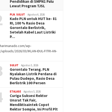
Pendidikan di SMPN1 Palu
Lewat Program TJSL
2
PLN
,
SULUT
Agustus 6, 2026
Kado PLN untuk HUT ke- 81
RI, 100 % Rasio Desa
Gorontalo Berlistrik,
Setelah Kabel Laut Listriki
P…
//harimanado.com/wp-
/uploads/2026/03/IKLAN-IDUL-FITRI-AN-
g
3
SULUT
Agustus 5, 2026
Gorontalo Terang. PLN
Nyalakan Listrik Perdana di
Pulau Dudepo, Rasio Desa
Berlistrik 100 Persen
4
ETALASE
Agustus 5, 2026
Curiga Suksesi Rektor
Unsrat Tak Fair,
Mendiktisaintek Copot
Rektor Sompie, Ini Profil Plt