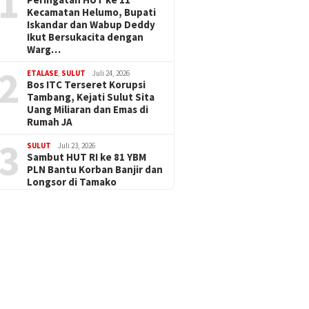
1
Kecamatan Helumo, Bupati
Iskandar dan Wabup Deddy
Ikut Bersukacita dengan
Warg…
2
ETALASE
,
SULUT
Juli 24, 2026
Bos ITC Terseret Korupsi
Tambang, Kejati Sulut Sita
Uang Miliaran dan Emas di
Rumah JA
3
SULUT
Juli 23, 2026
Sambut HUT RI ke 81 YBM
PLN Bantu Korban Banjir dan
Longsor di Tamako