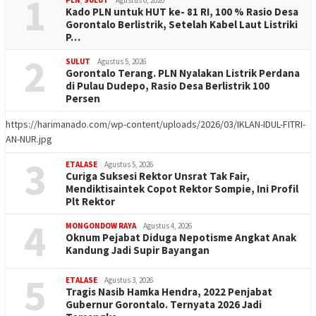
1
PLN
,
SULUT
Agustus 6, 2026
Kado PLN untuk HUT ke- 81 RI, 100 % Rasio Desa
Gorontalo Berlistrik, Setelah Kabel Laut Listriki
P…
2
SULUT
Agustus 5, 2026
Gorontalo Terang. PLN Nyalakan Listrik Perdana
di Pulau Dudepo, Rasio Desa Berlistrik 100
Persen
https://harimanado.com/wp-content/uploads/2026/03/IKLAN-IDUL-FITRI-
AN-NUR.jpg
3
ETALASE
Agustus 5, 2026
Curiga Suksesi Rektor Unsrat Tak Fair,
Mendiktisaintek Copot Rektor Sompie, Ini Profil
Plt Rektor
4
MONGONDOW RAYA
Agustus 4, 2026
Oknum Pejabat Diduga Nepotisme Angkat Anak
Kandung Jadi Supir Bayangan
5
ETALASE
Agustus 3, 2026
Tragis Nasib Hamka Hendra, 2022 Penjabat
Gubernur Gorontalo. Ternyata 2026 Jadi