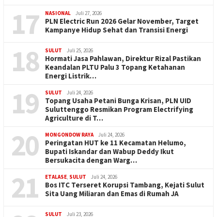
17
NASIONAL
Juli 27, 2026
PLN Electric Run 2026 Gelar November, Target
Kampanye Hidup Sehat dan Transisi Energi
18
SULUT
Juli 25, 2026
Hormati Jasa Pahlawan, Direktur Rizal Pastikan
Keandalan PLTU Palu 3 Topang Ketahanan
Energi Listrik…
19
SULUT
Juli 24, 2026
Topang Usaha Petani Bunga Krisan, PLN UID
Suluttenggo Resmikan Program Electrifying
Agriculture di T…
20
MONGONDOW RAYA
Juli 24, 2026
Peringatan HUT ke 11 Kecamatan Helumo,
Bupati Iskandar dan Wabup Deddy Ikut
Bersukacita dengan Warg…
21
ETALASE
,
SULUT
Juli 24, 2026
Bos ITC Terseret Korupsi Tambang, Kejati Sulut
Sita Uang Miliaran dan Emas di Rumah JA
SULUT
Juli 23, 2026