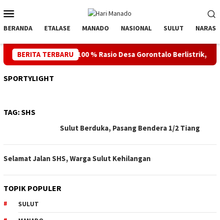
Loncat
Menu
ke
Mobile
konten
BERANDA
ETALASE
MANADO
NASIONAL
SULUT
NARASI
tuk HUT ke- 81 RI, 100 % Rasio Desa Gorontalo Berlistrik, Setelah
BERITA TERBARU
SPORTYLIGHT
TAG:
SHS
Sulut Berduka, Pasang Bendera 1/2 Tiang
Selamat Jalan SHS, Warga Sulut Kehilangan
TOPIK POPULER
SULUT