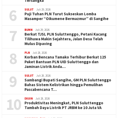
Tersangka
6
SULUT
Juli 29, 2026
Puji Tuhan PLN Turut Sukseskan Lomba
Masamper “Oikumene Bermazmur” di Sangihe
7
BUMN
Juli 29, 2026
Berkat TJSL PLN Suluttenggo, Petani Kacang
Tilihuwa Makin Sejahtera, Jalan Desa Telah
Mulus Dipaving
8
PLN
Juli 28, 2026
Korban Bencana Tamako Terhibur Berkat 125
Paket Bantuan PLN UID Suluttenggo dan
Jaminan Listrik Anda…
9
SULUT
Juli 28, 2026
Sambangi Bupati Sangihe, GM PLN Suluttenggo
Bahas Sistem Kelistrikan hingga Pemulihan
Pascabencana T…
10
EKUIN
Juli 28, 2026
Produktivitas Meningkat, PLN Suluttenggo
Tambah Daya Listrik PT JRBM ke 10 Juta VA