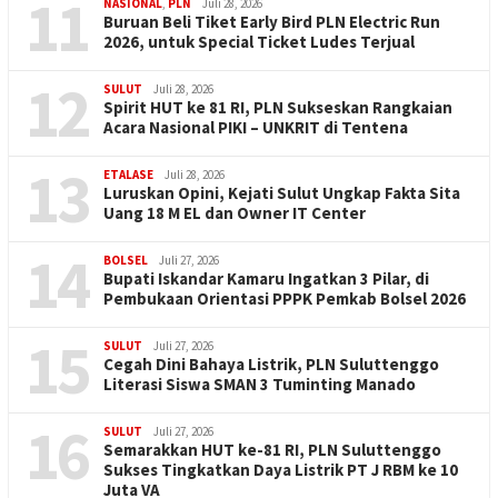
11
NASIONAL
,
PLN
Juli 28, 2026
Buruan Beli Tiket Early Bird PLN Electric Run
2026, untuk Special Ticket Ludes Terjual
12
SULUT
Juli 28, 2026
Spirit HUT ke 81 RI, PLN Sukseskan Rangkaian
Acara Nasional PIKI – UNKRIT di Tentena
13
ETALASE
Juli 28, 2026
Luruskan Opini, Kejati Sulut Ungkap Fakta Sita
Uang 18 M EL dan Owner IT Center
14
BOLSEL
Juli 27, 2026
Bupati Iskandar Kamaru Ingatkan 3 Pilar, di
Pembukaan Orientasi PPPK Pemkab Bolsel 2026
15
SULUT
Juli 27, 2026
Cegah Dini Bahaya Listrik, PLN Suluttenggo
Literasi Siswa SMAN 3 Tuminting Manado
16
SULUT
Juli 27, 2026
Semarakkan HUT ke-81 RI, PLN Suluttenggo
Sukses Tingkatkan Daya Listrik PT J RBM ke 10
Juta VA