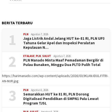
BERITA TERBARU
1
PLN
Agustus 7, 2026
Jaga Listrik Andal Jelang HUT ke-81 RI, PLN UP3
Tahuna Gelar Apel dan Inspeksi Peralatan
Kepulauan N…
2
ETALASE
,
PLN
,
SULUT
Agustus 7, 2026
PLN Manado Minta Maaf Pemadaman Bergilir di
Pulau Bunaken, Minggu Dua PLTD Pulih Total
https://harimanado.com/wp-content/uploads/2026/03/IKLAN-IDUL-FITRI-
AN-NUR.jpg
3
PLN
Agustus 6, 2026
Semarakkan HUT ke 81 RI, PLN Dorong
Digitalisasi Pendidikan di SMPN1 Palu Lewat
Program TJSL
PLN
,
SULUT
Agustus 6, 2026