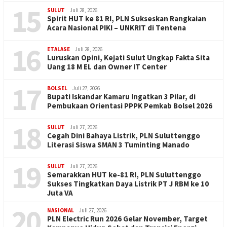
15
SULUT
Juli 28, 2026
Spirit HUT ke 81 RI, PLN Sukseskan Rangkaian
Acara Nasional PIKI – UNKRIT di Tentena
16
ETALASE
Juli 28, 2026
Luruskan Opini, Kejati Sulut Ungkap Fakta Sita
Uang 18 M EL dan Owner IT Center
17
BOLSEL
Juli 27, 2026
Bupati Iskandar Kamaru Ingatkan 3 Pilar, di
Pembukaan Orientasi PPPK Pemkab Bolsel 2026
18
SULUT
Juli 27, 2026
Cegah Dini Bahaya Listrik, PLN Suluttenggo
Literasi Siswa SMAN 3 Tuminting Manado
19
SULUT
Juli 27, 2026
Semarakkan HUT ke-81 RI, PLN Suluttenggo
Sukses Tingkatkan Daya Listrik PT J RBM ke 10
Juta VA
20
NASIONAL
Juli 27, 2026
PLN Electric Run 2026 Gelar November, Target