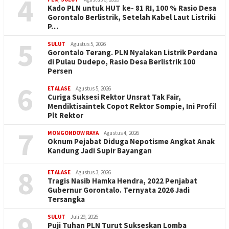
4
Kado PLN untuk HUT ke- 81 RI, 100 % Rasio Desa
Gorontalo Berlistrik, Setelah Kabel Laut Listriki
P…
5
SULUT
Agustus 5, 2026
Gorontalo Terang. PLN Nyalakan Listrik Perdana
di Pulau Dudepo, Rasio Desa Berlistrik 100
Persen
6
ETALASE
Agustus 5, 2026
Curiga Suksesi Rektor Unsrat Tak Fair,
Mendiktisaintek Copot Rektor Sompie, Ini Profil
Plt Rektor
7
MONGONDOW RAYA
Agustus 4, 2026
Oknum Pejabat Diduga Nepotisme Angkat Anak
Kandung Jadi Supir Bayangan
8
ETALASE
Agustus 3, 2026
Tragis Nasib Hamka Hendra, 2022 Penjabat
Gubernur Gorontalo. Ternyata 2026 Jadi
Tersangka
9
SULUT
Juli 29, 2026
Puji Tuhan PLN Turut Sukseskan Lomba