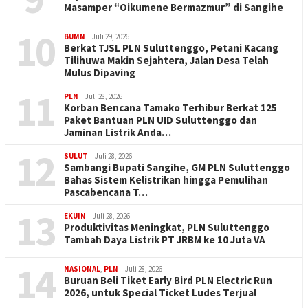
Masamper “Oikumene Bermazmur” di Sangihe
10
BUMN
Juli 29, 2026
Berkat TJSL PLN Suluttenggo, Petani Kacang
Tilihuwa Makin Sejahtera, Jalan Desa Telah
Mulus Dipaving
11
PLN
Juli 28, 2026
Korban Bencana Tamako Terhibur Berkat 125
Paket Bantuan PLN UID Suluttenggo dan
Jaminan Listrik Anda…
12
SULUT
Juli 28, 2026
Sambangi Bupati Sangihe, GM PLN Suluttenggo
Bahas Sistem Kelistrikan hingga Pemulihan
Pascabencana T…
13
EKUIN
Juli 28, 2026
Produktivitas Meningkat, PLN Suluttenggo
Tambah Daya Listrik PT JRBM ke 10 Juta VA
14
NASIONAL
,
PLN
Juli 28, 2026
Buruan Beli Tiket Early Bird PLN Electric Run
2026, untuk Special Ticket Ludes Terjual