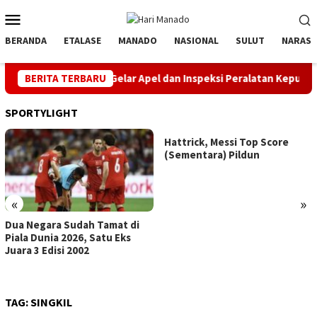
Loncat
Menu
ke
Mobile
konten
BERANDA
ETALASE
MANADO
NASIONAL
SULUT
NARASI
RI, PLN UP3 Tahuna Gelar Apel dan Inspeksi Peralatan Kepulauan N
BERITA TERBARU
SPORTYLIGHT
Hattrick, Messi Top Score
(Sementara) Pildun
«
»
Dua Negara Sudah Tamat di
Piala Dunia 2026, Satu Eks
Juara 3 Edisi 2002
TAG:
SINGKIL