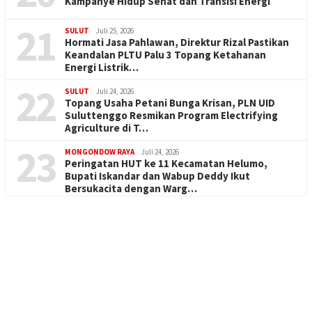
Kampanye Hidup Sehat dan Transisi Energi
21
SULUT
Juli 25, 2026
Hormati Jasa Pahlawan, Direktur Rizal Pastikan
Keandalan PLTU Palu 3 Topang Ketahanan
Energi Listrik…
22
SULUT
Juli 24, 2026
Topang Usaha Petani Bunga Krisan, PLN UID
Suluttenggo Resmikan Program Electrifying
Agriculture di T…
23
MONGONDOW RAYA
Juli 24, 2026
Peringatan HUT ke 11 Kecamatan Helumo,
Bupati Iskandar dan Wabup Deddy Ikut
Bersukacita dengan Warg…