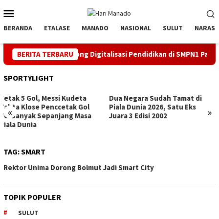
Loncat
Menu
ke
Mobile
konten
BERANDA
ETALASE
MANADO
NASIONAL
SULUT
NARASI
 81 RI, PLN Dorong Digitalisasi Pendidikan di SMPN1 Palu Lewat
BERITA TERBARU
SPORTYLIGHT
Dua Negara Sudah Tamat di
Hattrick, Messi Top Score
Piala Dunia 2026, Satu Eks
(Sementara) Pildun
«
»
Juara 3 Edisi 2002
TAG:
SMART
Rektor Unima Dorong Bolmut Jadi Smart City
TOPIK POPULER
SULUT