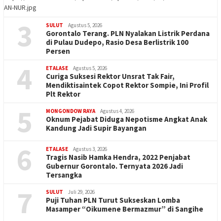
AN-NUR.jpg
3
SULUT
Agustus 5, 2026
Gorontalo Terang. PLN Nyalakan Listrik Perdana
di Pulau Dudepo, Rasio Desa Berlistrik 100
Persen
4
ETALASE
Agustus 5, 2026
Curiga Suksesi Rektor Unsrat Tak Fair,
Mendiktisaintek Copot Rektor Sompie, Ini Profil
Plt Rektor
5
MONGONDOW RAYA
Agustus 4, 2026
Oknum Pejabat Diduga Nepotisme Angkat Anak
Kandung Jadi Supir Bayangan
6
ETALASE
Agustus 3, 2026
Tragis Nasib Hamka Hendra, 2022 Penjabat
Gubernur Gorontalo. Ternyata 2026 Jadi
Tersangka
7
SULUT
Juli 29, 2026
Puji Tuhan PLN Turut Sukseskan Lomba
Masamper “Oikumene Bermazmur” di Sangihe