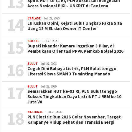
13
Spirit HUT ke 81 RI, PLN Sukseskan Rangkaian
Acara Nasional PIKI – UNKRIT di Tentena
14
ETALASE
Juli 28, 2026
Luruskan Opini, Kejati Sulut Ungkap Fakta Sita
Uang 18 M EL dan Owner IT Center
15
BOLSEL
Juli 27, 2026
Bupati Iskandar Kamaru Ingatkan 3 Pilar, di
Pembukaan Orientasi PPPK Pemkab Bolsel 2026
16
SULUT
Juli 27, 2026
Cegah Dini Bahaya Listrik, PLN Suluttenggo
Literasi Siswa SMAN 3 Tuminting Manado
17
SULUT
Juli 27, 2026
Semarakkan HUT ke-81 RI, PLN Suluttenggo
Sukses Tingkatkan Daya Listrik PT J RBM ke 10
Juta VA
18
NASIONAL
Juli 27, 2026
PLN Electric Run 2026 Gelar November, Target
Kampanye Hidup Sehat dan Transisi Energi