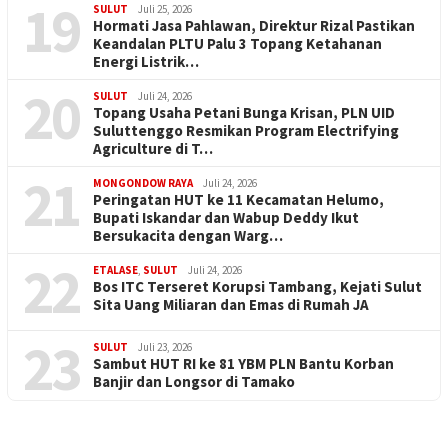
19
SULUT
Juli 25, 2026
Hormati Jasa Pahlawan, Direktur Rizal Pastikan
Keandalan PLTU Palu 3 Topang Ketahanan
Energi Listrik…
20
SULUT
Juli 24, 2026
Topang Usaha Petani Bunga Krisan, PLN UID
Suluttenggo Resmikan Program Electrifying
Agriculture di T…
21
MONGONDOW RAYA
Juli 24, 2026
Peringatan HUT ke 11 Kecamatan Helumo,
Bupati Iskandar dan Wabup Deddy Ikut
Bersukacita dengan Warg…
22
ETALASE
,
SULUT
Juli 24, 2026
Bos ITC Terseret Korupsi Tambang, Kejati Sulut
Sita Uang Miliaran dan Emas di Rumah JA
23
SULUT
Juli 23, 2026
Sambut HUT RI ke 81 YBM PLN Bantu Korban
Banjir dan Longsor di Tamako