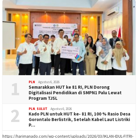
1
PLN
Agustus 6, 2026
Semarakkan HUT ke 81 RI, PLN Dorong
Digitalisasi Pendidikan di SMPN1 Palu Lewat
Program TJSL
2
PLN
,
SULUT
Agustus 6, 2026
Kado PLN untuk HUT ke- 81 RI, 100 % Rasio Desa
Gorontalo Berlistrik, Setelah Kabel Laut Listriki
P…
https://harimanado.com/wp-content/uploads/2026/03/IKLAN-IDUL-FITRI-