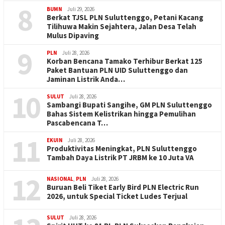
8
BUMN
Juli 29, 2026
Berkat TJSL PLN Suluttenggo, Petani Kacang
Tilihuwa Makin Sejahtera, Jalan Desa Telah
Mulus Dipaving
9
PLN
Juli 28, 2026
Korban Bencana Tamako Terhibur Berkat 125
Paket Bantuan PLN UID Suluttenggo dan
Jaminan Listrik Anda…
10
SULUT
Juli 28, 2026
Sambangi Bupati Sangihe, GM PLN Suluttenggo
Bahas Sistem Kelistrikan hingga Pemulihan
Pascabencana T…
11
EKUIN
Juli 28, 2026
Produktivitas Meningkat, PLN Suluttenggo
Tambah Daya Listrik PT JRBM ke 10 Juta VA
12
NASIONAL
,
PLN
Juli 28, 2026
Buruan Beli Tiket Early Bird PLN Electric Run
2026, untuk Special Ticket Ludes Terjual
SULUT
Juli 28, 2026