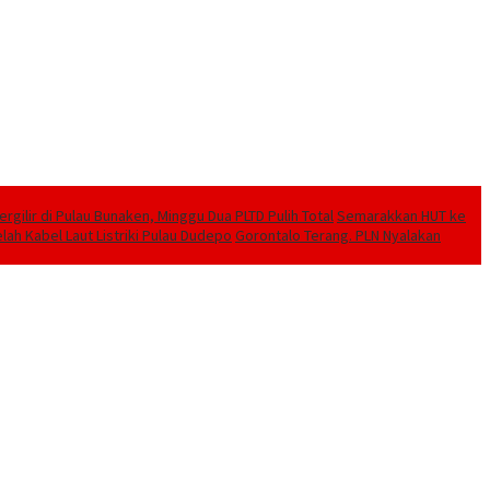
ilir di Pulau Bunaken, Minggu Dua PLTD Pulih Total
Semarakkan HUT ke
lah Kabel Laut Listriki Pulau Dudepo
Gorontalo Terang. PLN Nyalakan