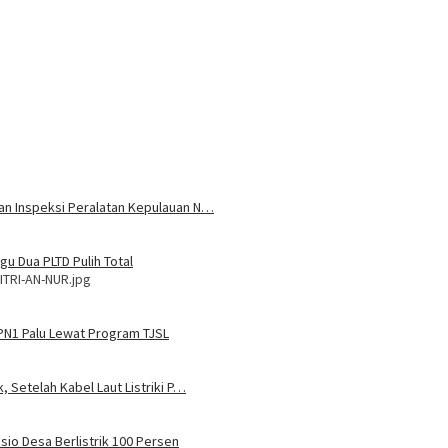
 dan Inspeksi Peralatan Kepulauan N…
u Dua PLTD Pulih Total
ITRI-AN-NUR.jpg
MPN1 Palu Lewat Program TJSL
, Setelah Kabel Laut Listriki P…
sio Desa Berlistrik 100 Persen