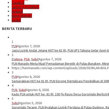
Covid-19
James A Kojongian
kriminal
Banjir Manado
golkar
BERITA TERBARU
1
PLN
Agustus 7, 2026
Jaga Listrik Andal Jelang HUT ke-81 RI, PLN UP3 Tahuna Gelar Apel
2
Etalase
,
PLN
,
Sulut
Agustus 7, 2026
PLN Manado Minta Maaf Pemadaman Bergilir di Pulau Bunaken, Mingg
https://harimanado.com/wp-content/uploads/2026/03/IKLAN-IDUL-F
3
PLN
Agustus 6, 2026
Semarakkan HUT ke 81 RI, PLN Dorong Digitalisasi Pendidikan di S
4
PLN
,
Sulut
Agustus 6, 2026
Kado PLN untuk HUT ke- 81 RI, 100 % Rasio Desa Gorontalo Berlistrik
5
Sulut
Agustus 5, 2026
Gorontalo Terang. PLN Nyalakan Listrik Perdana di Pulau Dudepo, Ra