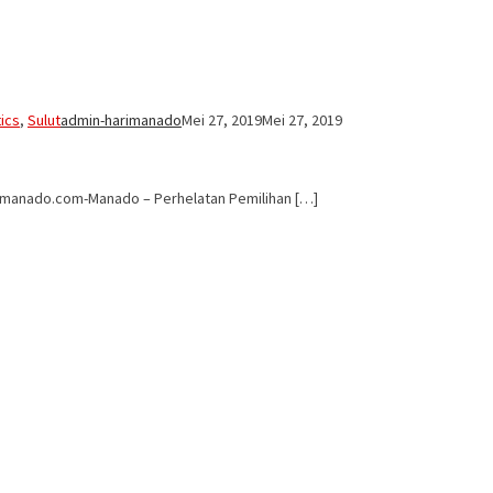
tics
,
Sulut
admin-harimanado
Mei 27, 2019
Mei 27, 2019
rimanado.com-Manado – Perhelatan Pemilihan […]