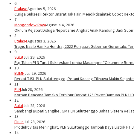
6
Etalase
Agustus 5, 2026
Curiga Suksesi Rektor Unsrat Tak Fair, Mendiktisaintek Copot Rektor
7
Mongondow Raya
Agustus 4, 2026
Oknum Pejabat Diduga Nepotisme Angkat Anak Kandung Jadi Supir
8
Etalase
Agustus 3, 2026
Tragis Nasib Hamka Hendra, 2022 Penjabat Gubernur Gorontalo. Ter
9
Sulut
Juli 29, 2026
Puji Tuhan PLN Turut Sukseskan Lomba Masamper “Oikumene Berm
10
BUMN
Juli 29, 2026
Berkat TJSL PLN Suluttenggo, Petani Kacang Tilihuwa Makin Sejahte
11
PLN
Juli 28, 2026
Korban Bencana Tamako Terhibur Berkat 125 Paket Bantuan PLN UID
12
Sulut
Juli 28, 2026
Sambangi Bupati Sangihe, GM PLN Suluttenggo Bahas Sistem Kelis
13
Ekuin
Juli 28, 2026
Produktivitas Meningkat, PLN Suluttenggo Tambah Daya Listrik PT 
14