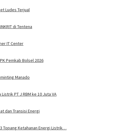
ket Ludes Terjual
 UNKRIT di Tentena
ner IT Center
PPPK Pemkab Bolsel 2026
Tuminting Manado
Listrik PT J RBM ke 10 Juta VA
t dan Transisi Energi
u 3 Topang Ketahanan Energi Listrik…