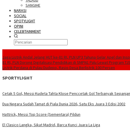
TALAUD
SANGIHE
NARASI
SOCIAL
SPOTYLIGHT
OPINI
CELEBTAINMENT
BERITA TERBARU
Jaga Listrik Andal Jelang HUT ke-81 RI, PLN UP3 Tahuna Gelar Apel dan In
81 RI, PLN Dorong Digitalisasi Pendidikan di SMPN1 Palu Lewat Program TJ
Listrik Perdana di Pulau Dudepo, Rasio Desa Berlistrik 100 Persen
SPORTYLIGHT
Cetak 5 Gol, Messi Kudeta Tahta Klose Penccetak Gol Terbanyak Sepanjan
Dua Negara Sudah Tamat di Piala Dunia 2026, Satu Eks Juara 3 Edisi 2002
Hattrick, Messi Top Score (Sementara) Pildun
El Clasico Langka, Sikat Madrid, Barca Kunci Juara La Liga