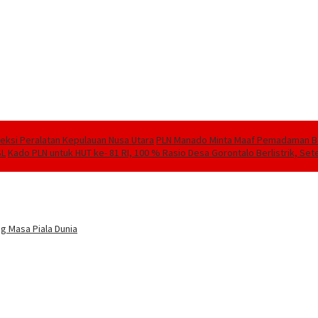
speksi Peralatan Kepulauan Nusa Utara
PLN Manado Minta Maaf Pemadaman Berg
SL
Kado PLN untuk HUT ke- 81 RI, 100 % Rasio Desa Gorontalo Berlistrik, Sete
g Masa Piala Dunia