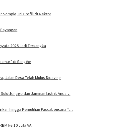
 Sompie, Ini Profil Plt Rektor
 Bayangan
nyata 2026 Jadi Tersangka
azmur” di Sangihe
ra, Jalan Desa Telah Mulus Dipaving
 Suluttenggo dan Jaminan Listrik Anda…
trikan hingga Pemulihan Pascabencana T…
JRBM ke 10 Juta VA