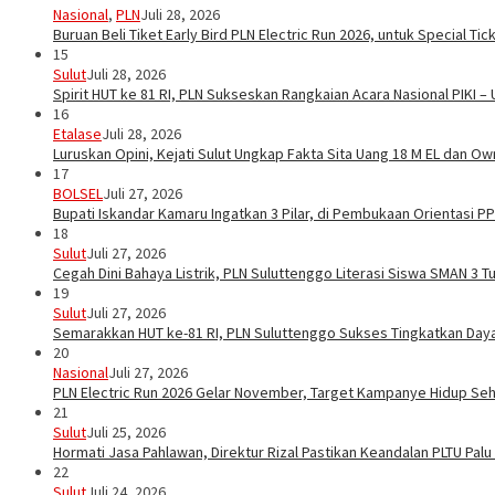
Nasional
,
PLN
Juli 28, 2026
Buruan Beli Tiket Early Bird PLN Electric Run 2026, untuk Special Tic
15
Sulut
Juli 28, 2026
Spirit HUT ke 81 RI, PLN Sukseskan Rangkaian Acara Nasional PIKI –
16
Etalase
Juli 28, 2026
Luruskan Opini, Kejati Sulut Ungkap Fakta Sita Uang 18 M EL dan Ow
17
BOLSEL
Juli 27, 2026
Bupati Iskandar Kamaru Ingatkan 3 Pilar, di Pembukaan Orientasi 
18
Sulut
Juli 27, 2026
Cegah Dini Bahaya Listrik, PLN Suluttenggo Literasi Siswa SMAN 3 
19
Sulut
Juli 27, 2026
Semarakkan HUT ke-81 RI, PLN Suluttenggo Sukses Tingkatkan Daya 
20
Nasional
Juli 27, 2026
PLN Electric Run 2026 Gelar November, Target Kampanye Hidup Seha
21
Sulut
Juli 25, 2026
Hormati Jasa Pahlawan, Direktur Rizal Pastikan Keandalan PLTU Pal
22
Sulut
Juli 24, 2026