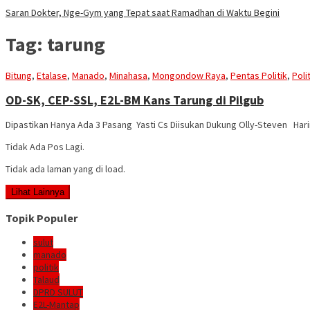
Saran Dokter, Nge-Gym yang Tepat saat Ramadhan di Waktu Begini
Tag:
tarung
Bitung
,
Etalase
,
Manado
,
Minahasa
,
Mongondow Raya
,
Pentas Politik
,
Poli
OD-SK, CEP-SSL, E2L-BM Kans Tarung di Pilgub
Dipastikan Hanya Ada 3 Pasang Yasti Cs Diisukan Dukung Olly-Steven Ha
Tidak Ada Pos Lagi.
Tidak ada laman yang di load.
Lihat Lainnya
Topik Populer
sulut
manado
politik
Talaud
DPRD SULUT
E2L-Mantap