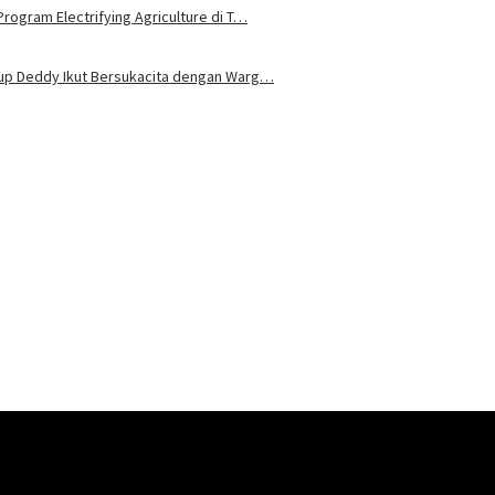
rogram Electrifying Agriculture di T…
bup Deddy Ikut Bersukacita dengan Warg…