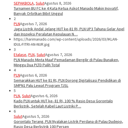
SEPAKBOLA
,
Sulut
Agustus 8, 2026
Turnamen BU FC ke 4 Kata Ketua Askot Manado Makin Inovatif,
Banyak Orbitkan Bibit Unggul
2
PLN
Agustus 7, 2026
Jaga Listrik Andal Jelang HUT ke-81 RI, PLN UP3 Tahuna Gelar Apel
dan Inspeksi Peralatan Kepulauan N…
https://harimanado.com/wp-content/uploads/2026/03/IKLAN-
IDUL-FITRI-AN-NUR.jpg
3
Etalase
,
PLN
,
Sulut
Agustus 7, 2026
PLN Manado Minta Maaf Pemadaman Bergilir di Pulau Bunaken,
Minggu Dua PLTD Pulih Total
4
PLN
Agustus 6, 2026
Semarakkan HUT ke 81 RI, PLN Dorong Digitalisasi Pendidikan di
SMPN1 Palu Lewat Program TJSL
5
PLN
,
Sulut
Agustus 6, 2026
Kado PLN untuk HUT ke- 81 RI, 100 % Rasio Desa Gorontalo
Berlistrik, Setelah Kabel Laut Listriki P…
6
Sulut
Agustus 5, 2026
Gorontalo Terang. PLN Nyalakan Listrik Perdana di Pulau Dudepo,
Rasio Desa Berlistrik 100 Persen