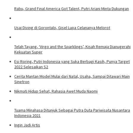
Rabu, Grand Final America Got Talent, Putri Ariani Minta Dukungan
Usai Diving di Gorontalo, Gisel Lupa Celananya Melorot
Telah Tayang, ‘Virgo and the Sparklings’, Kisah Remaja Dianugerahi
Kekuatan Super
Esi Roring, Putri Indonesia yang Suka Berbagi Kasih, Punya Target
2022 Selesaikan S2
Cerita Mantan Model Mulai dari Natal, Usaha, Sampai Ditawari Main
Sinetron
Nikmati Hidup Sehat, Rahasia Awet Muda Naomi
Tuama Minahasa Ditunjuk Sebagai Putra Duta Pariwisata Nusantara
Indonesia 2021
Ingin Jadi Artis