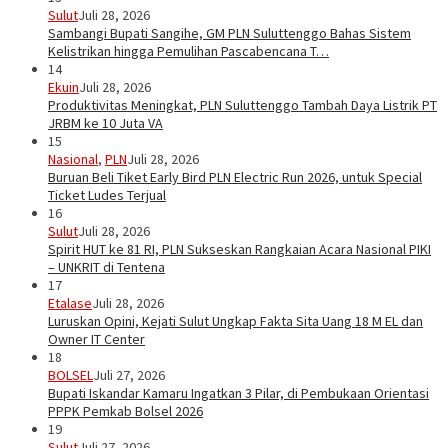
Sulut
Juli 28, 2026
Sambangi Bupati Sangihe, GM PLN Suluttenggo Bahas Sistem
Kelistrikan hingga Pemulihan Pascabencana T…
14
Ekuin
Juli 28, 2026
Produktivitas Meningkat, PLN Suluttenggo Tambah Daya Listrik PT
JRBM ke 10 Juta VA
15
Nasional
,
PLN
Juli 28, 2026
Buruan Beli Tiket Early Bird PLN Electric Run 2026, untuk Special
Ticket Ludes Terjual
16
Sulut
Juli 28, 2026
Spirit HUT ke 81 RI, PLN Sukseskan Rangkaian Acara Nasional PIKI
– UNKRIT di Tentena
17
Etalase
Juli 28, 2026
Luruskan Opini, Kejati Sulut Ungkap Fakta Sita Uang 18 M EL dan
Owner IT Center
18
BOLSEL
Juli 27, 2026
Bupati Iskandar Kamaru Ingatkan 3 Pilar, di Pembukaan Orientasi
PPPK Pemkab Bolsel 2026
19
Sulut
Juli 27, 2026