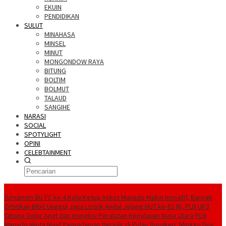
EKUIN
PENDIDIKAN
SULUT
MINAHASA
MINSEL
MINUT
MONGONDOW RAYA
BITUNG
BOLTIM
BOLMUT
TALAUD
SANGIHE
NARASI
SOCIAL
SPOTYLIGHT
OPINI
CELEBTAINMENT
BERITA TERBARU
Turnamen BU FC ke 4 Kata Ketua Askot Manado Makin Inovatif, Banyak
Orbitkan Bibit Unggul
Jaga Listrik Andal Jelang HUT ke-81 RI, PLN UP3
Tahuna Gelar Apel dan Inspeksi Peralatan Kepulauan Nusa Utara
PLN
Manado Minta Maaf Pemadaman Bergilir di Pulau Bunaken, Minggu Dua