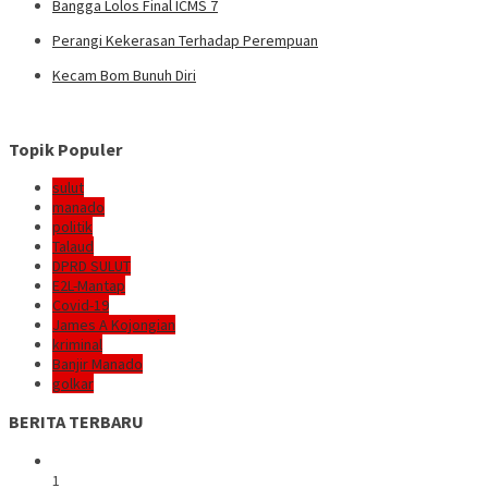
Bangga Lolos Final ICMS 7
Perangi Kekerasan Terhadap Perempuan
Kecam Bom Bunuh Diri
Topik Populer
sulut
manado
politik
Talaud
DPRD SULUT
E2L-Mantap
Covid-19
James A Kojongian
kriminal
Banjir Manado
golkar
BERITA TERBARU
1