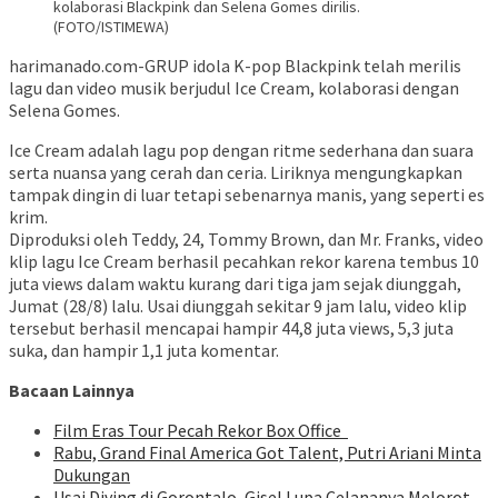
kolaborasi Blackpink dan Selena Gomes dirilis.
(FOTO/ISTIMEWA)
harimanado.com-GRUP idola K-pop Blackpink telah merilis
lagu dan video musik berjudul Ice Cream, kolaborasi dengan
Selena Gomes.
Ice Cream adalah lagu pop dengan ritme sederhana dan suara
serta nuansa yang cerah dan ceria. Liriknya mengungkapkan
tampak dingin di luar tetapi sebenarnya manis, yang seperti es
krim.
Diproduksi oleh Teddy, 24, Tommy Brown, dan Mr. Franks, video
klip lagu Ice Cream berhasil pecahkan rekor karena tembus 10
juta views dalam waktu kurang dari tiga jam sejak diunggah,
Jumat (28/8) lalu. Usai diunggah sekitar 9 jam lalu, video klip
tersebut berhasil mencapai hampir 44,8 juta views, 5,3 juta
suka, dan hampir 1,1 juta komentar.
Bacaan Lainnya
Film Eras Tour Pecah Rekor Box Office
Rabu, Grand Final America Got Talent, Putri Ariani Minta
Dukungan
Usai Diving di Gorontalo, Gisel Lupa Celananya Melorot