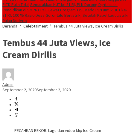
PLTD Pulih Total
Semarakkan HUT ke 81 RI, PLN Dorong Digitalisasi
Pendidikan di SMPN1 Palu Lewat Program TJSL
Kado PLN untuk HUT ke-
81 RI, 100 % Rasio Desa Gorontalo Berlistrik, Setelah Kabel Laut Listriki
Pulau Dudepo
Beranda
Celebtaiment
Tembus 44 Juta Views, Ice Cream Dirilis
Tembus 44 Juta Views, Ice
Cream Dirilis
Admin
September 2, 2020
September 2, 2020
PECAHKAN REKOR: Lagu dan video klip Ice Cream