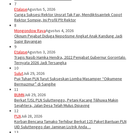
7
Etalase
Agustus 5, 2026
Curiga Suksesi Rektor Unsrat Tak Fair, Mendiktisaintek Copot
Rektor Sompie, Ini Profil Plt Rektor
8
Mongondow Raya
Agustus 4, 2026
Oknum Pejabat Diduga Nepotisme Angkat Anak Kandung Jadi
Supir Bayangan
9
Etalase
Agustus 3, 2026
Tragis Nasib Hamka Hendra, 2022 Penjabat Gubernur Gorontalo.
Ternyata 2026 Jadi Tersangka
10
Sulut
Juli 29, 2026
Puji Tuhan PLN Turut Sukseskan Lomba Masamper “Oikumene
Bermazmur” di Sangihe
11
BUMN
Juli 29, 2026
Berkat TJSL PLN Suluttenggo, Petani Kacang Tilihuwa Makin
Sejahtera, Jalan Desa Telah Mulus Dipaving
12
PLN
Juli 28, 2026
Korban Bencana Tamako Terhibur Berkat 125 Paket Bantuan PLN
UID Suluttenggo dan Jaminan Listrik Anda…
13