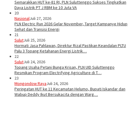
Semarakkan HUT ke-81 RI, PLN Suluttenggo Sukses Tingkatkan
Daya Listrik PT J RBM ke 10 Juta VA
20
Nasional
Juli 27, 2026
PLN Electric Run 2026 Gelar November, Target Kampanye Hidup
Sehat dan Transisi Energi
21
Sulut
Juli 25, 2026
Hormati Jasa Pahlawan, Direktur Rizal Pastikan Keandalan PLTU
Palu 3 Topang Ketahanan Energi Listrik…
22
Sulut
Juli 24, 2026
Topang Usaha Petani Bunga Krisan, PLN UID Suluttenggo
Resmikan Program Electrifying Agriculture di T…
23
Mongondow Raya
Juli 24, 2026
Peringatan HUT ke 11 Kecamatan Helumo, Bupati Iskandar dan
Wabup Deddy Ikut Bersukacita dengan Warg…