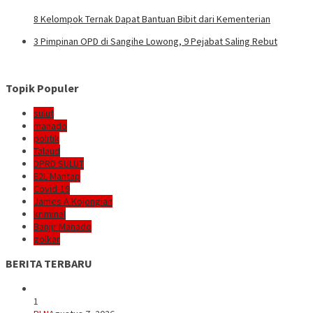
8 Kelompok Ternak Dapat Bantuan Bibit dari Kementerian
3 Pimpinan OPD di Sangihe Lowong, 9 Pejabat Saling Rebut
Topik Populer
sulut
manado
politik
Talaud
DPRD SULUT
E2L-Mantap
Covid-19
James A Kojongian
kriminal
Banjir Manado
golkar
BERITA TERBARU
1