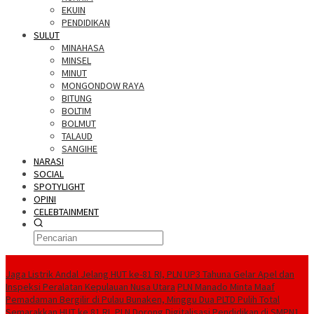
EKUIN
PENDIDIKAN
SULUT
MINAHASA
MINSEL
MINUT
MONGONDOW RAYA
BITUNG
BOLTIM
BOLMUT
TALAUD
SANGIHE
NARASI
SOCIAL
SPOTYLIGHT
OPINI
CELEBTAINMENT
BERITA TERBARU
Jaga Listrik Andal Jelang HUT ke-81 RI, PLN UP3 Tahuna Gelar Apel dan
Inspeksi Peralatan Kepulauan Nusa Utara
PLN Manado Minta Maaf
Pemadaman Bergilir di Pulau Bunaken, Minggu Dua PLTD Pulih Total
Semarakkan HUT ke 81 RI, PLN Dorong Digitalisasi Pendidikan di SMPN1