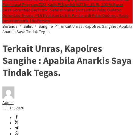
Palu Lewat Program TJSL
Kado PLN untuk HUT ke- 81 RI, 100 % Rasio
Desa Gorontalo Berlistrik, Setelah Kabel Laut Listriki Pulau Dudepo
Gorontalo Terang. PLN Nyalakan Listrik Perdana di Pulau Dudepo, Rasio
Desa Berlistrik 100 Persen
Beranda
Sulut
Sangihe
Terkait Unras, Kapolres Sangihe : Apabila
Anarkis Saya Tindak Tegas.
Terkait Unras, Kapolres
Sangihe : Apabila Anarkis Saya
Tindak Tegas.
Admin
Juli 15, 2020