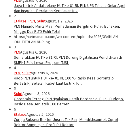
PLN
Agustus 7, 2026
Jaga Listrik Andal Jelang HUT ke-81 RI, PLN UP3 Tahuna Gelar Apel
dan Inspeksi Peralatan Kepulauan N…
2
Etalase
,
PLN
,
Sulut
Agustus 7, 2026
PLN Manado Minta Maaf Pemadaman Bergilir di Pulau Bunaken,
Minggu Dua PLTD Pulih Total
https://harimanado.com/wp-content/uploads/2026/03/IKLAN-
IDUL-FITRI-AN-NUR.jpg
3
PLN
Agustus 6, 2026
Semarakkan HUT ke 81 RI, PLN Dorong Digitalisasi Pendidikan di
SMPN1 Palu Lewat Program TJSL
4
PLN
,
Sulut
Agustus 6, 2026
Kado PLN untuk HUT ke- 81 RI, 100 % Rasio Desa Gorontalo
Berlistrik, Setelah Kabel Laut Listriki P…
5
Sulut
Agustus 5, 2026
Gorontalo Terang. PLN Nyalakan Listrik Perdana di Pulau Dudepo,
Rasio Desa Berlistrik 100 Persen
6
Etalase
Agustus 5, 2026
Curiga Suksesi Rektor Unsrat Tak Fair, Mendiktisaintek Copot
Rektor Sompie, Ini Profil Plt Rektor