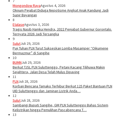
7
Mongondow Raya
Agustus 4, 2026
Oknum Pejabat Diduga Nepotisme Angkat Anak Kandung Jadi
Supir Bayangan
8
Etalase
Agustus 3, 2026
Tragis Nasib Hamka Hendra, 2022 Penjabat Gubernur Gorontalo.
Ternyata 2026 Jadi Tersangka
9
Sulut
Juli 29, 2026
Puji Tuhan PLN Turut Sukseskan Lomba Masamper “Oikumene
Bermazmur” di Sangihe
10
BUMN
Juli 29, 2026
Berkat TJSL PLN Suluttenggo, Petani Kacang Tilihuwa Makin
Sejahtera, Jalan Desa Telah Mulus Dipaving
11
PLN
Juli 28, 2026
Korban Bencana Tamako Terhibur Berkat 125 Paket Bantuan PLN
UID Suluttenggo dan Jaminan Listrik Anda…
12
Sulut
Juli 28, 2026
Sambangi Bupati Sangihe, GM PLN Suluttenggo Bahas Sistem
Kelistrikan hingga Pemulihan Pascabencana T…
13