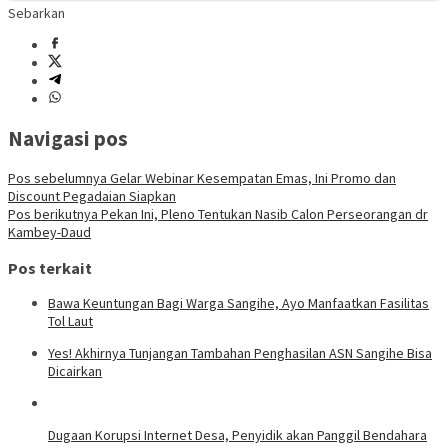
Sebarkan
Navigasi pos
Pos sebelumnya
Gelar Webinar Kesempatan Emas, Ini Promo dan
Discount Pegadaian Siapkan
Pos berikutnya
Pekan Ini, Pleno Tentukan Nasib Calon Perseorangan dr
Kambey-Daud
Pos terkait
Bawa Keuntungan Bagi Warga Sangihe, Ayo Manfaatkan Fasilitas
Tol Laut
Yes! Akhirnya Tunjangan Tambahan Penghasilan ASN Sangihe Bisa
Dicairkan
Dugaan Korupsi Internet Desa, Penyidik akan Panggil Bendahara