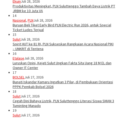
Ekuin
Juli 28, 2026
Produktivitas Meningkat, PLN Suluttenggo Tambah Daya Listrik PT
JRBM ke 10 Juta VA
14
Nasional
,
PLN
Juli 28, 2026
Buruan Beli Tiket Early Bird PLN Electric Run 2026, untuk Special
Ticket Ludes Terjual
15
Sulut
Juli 28, 2026
Spirit HUT ke 81 RI, PLN Sukseskan Rangkaian Acara Nasional PIKI
– UNKRIT di Tentena
16
Etalase
Juli 28, 2026
Luruskan Opini, Kejati Sulut Ungkap Fakta Sita Uang 18 M EL dan
Owner IT Center
17
BOLSEL
Juli 27, 2026
Bupati Iskandar Kamaru Ingatkan 3 Pilar, di Pembukaan Orientasi
PPPK Pemkab Bolsel 2026
18
Sulut
Juli 27, 2026
Cegah Dini Bahaya Listrik, PLN Suluttenggo Literasi Siswa SMAN 3
Tuminting Manado
19
Sulut
Juli 27, 2026