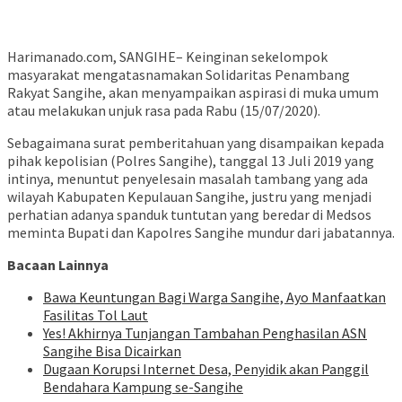
Harimanado.com, SANGIHE– Keinginan sekelompok
masyarakat mengatasnamakan Solidaritas Penambang
Rakyat Sangihe, akan menyampaikan aspirasi di muka umum
atau melakukan unjuk rasa pada Rabu (15/07/2020).
Sebagaimana surat pemberitahuan yang disampaikan kepada
pihak kepolisian (Polres Sangihe), tanggal 13 Juli 2019 yang
intinya, menuntut penyelesain masalah tambang yang ada
wilayah Kabupaten Kepulauan Sangihe, justru yang menjadi
perhatian adanya spanduk tuntutan yang beredar di Medsos
meminta Bupati dan Kapolres Sangihe mundur dari jabatannya.
Bacaan Lainnya
Bawa Keuntungan Bagi Warga Sangihe, Ayo Manfaatkan
Fasilitas Tol Laut
Yes! Akhirnya Tunjangan Tambahan Penghasilan ASN
Sangihe Bisa Dicairkan
Dugaan Korupsi Internet Desa, Penyidik akan Panggil
Bendahara Kampung se-Sangihe