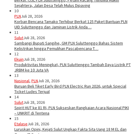
Berkat TJSL PLN Suluttenggo, Petani Kacang Tilihuwa Makin
Sejahtera, Jalan Desa Telah Mulus Dipaving
10
PLN
Juli 28, 2026
Korban Bencana Tamako Terhibur Berkat 125 Paket Bantuan PLN
UID Suluttenggo dan Jaminan Listrik Anda…
11
Sulut
Juli 28, 2026
Sambangi Bupati Sangihe, GM PLN Suluttenggo Bahas Sistem
Kelistrikan hingga Pemulihan Pascabencana T…
12
Ekuin
Juli 28, 2026
Produktivitas Meningkat, PLN Suluttenggo Tambah Daya Listrik PT
JRBM ke 10 Juta VA
13
Nasional
,
PLN
Juli 28, 2026
Buruan Beli Tiket Early Bird PLN Electric Run 2026, untuk Special
Ticket Ludes Terjual
14
Sulut
Juli 28, 2026
Spirit HUT ke 81 RI, PLN Sukseskan Rangkaian Acara Nasional PIKI
– UNKRIT di Tentena
15
Etalase
Juli 28, 2026
Luruskan Opini, Kejati Sulut Ungkap Fakta Sita Uang 18 M EL dan