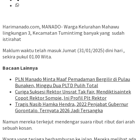
Harimanado.com, MANADO- Warga Kelurahan Mahawu
lingkungan 3, Kecamatan Tumintimg banyak yang sudah
istirahat
Maklum waktu telah masuk Jumat (31/01/2025) dini hari ,
sekira pukul 01.00 Wita.
Bacaan Lainnya
PLN Manado Minta Maaf Pemadaman Bergilir di Pulau
Bunaken, Minggu Dua PLTD Pulih Total
Curiga Suksesi Rektor Unsrat Tak Fair, Mendiktisaintek
Copot Rektor Sompie, Ini Profil Plt Rektor
Tragis Nasib Hamka Hendra, 2022 Penjabat Gubernur
Gorontalo. Ternyata 2026 Jadi Tersangka
Namun mereka terkejut mendengar suara ribut ribut dari arah
sebuah kosan.
Warga yang terjaga berhamburan ke jalan. Mereka melihat ada