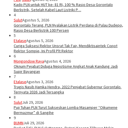
Kado PLN untuk HUT ke- 81 RI, 100 % Rasio Desa Gorontalo
Berlistrik, Setelah Kabel Laut Listriki P…
4
Sulut
Agustus 5, 2026
Gorontalo Terang. PLN Nyalakan Listrik Perdana di Pulau Dudepo,
Rasio Desa Berlistrik 100 Persen
5
Etalase
Agustus 5, 2026
Curiga Suksesi Rektor Unsrat Tak Fair, Mendiktisaintek Copot
Rektor Sompie, Ini Profil Plt Rektor
6
Mongondow Raya
Agustus 4, 2026
Oknum Pejabat Diduga Nepotisme Angkat Anak Kandung Jadi
Supir Bayangan
7
Etalase
Agustus 3, 2026
Tragis Nasib Hamka Hendra, 2022 Penjabat Gubernur Gorontalo.
Ternyata 2026 Jadi Tersangka
8
Sulut
Juli 29, 2026
Puji Tuhan PLN Turut Sukseskan Lomba Masamper “Oikumene
Bermazmur” di Sangihe
9
BUMN
Juli 29, 2026