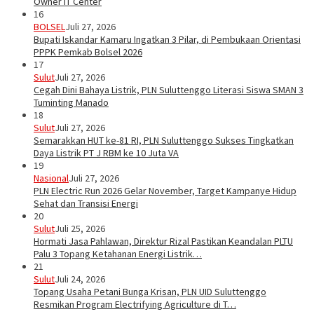
Owner IT Center
16
BOLSEL
Juli 27, 2026
Bupati Iskandar Kamaru Ingatkan 3 Pilar, di Pembukaan Orientasi
PPPK Pemkab Bolsel 2026
17
Sulut
Juli 27, 2026
Cegah Dini Bahaya Listrik, PLN Suluttenggo Literasi Siswa SMAN 3
Tuminting Manado
18
Sulut
Juli 27, 2026
Semarakkan HUT ke-81 RI, PLN Suluttenggo Sukses Tingkatkan
Daya Listrik PT J RBM ke 10 Juta VA
19
Nasional
Juli 27, 2026
PLN Electric Run 2026 Gelar November, Target Kampanye Hidup
Sehat dan Transisi Energi
20
Sulut
Juli 25, 2026
Hormati Jasa Pahlawan, Direktur Rizal Pastikan Keandalan PLTU
Palu 3 Topang Ketahanan Energi Listrik…
21
Sulut
Juli 24, 2026
Topang Usaha Petani Bunga Krisan, PLN UID Suluttenggo
Resmikan Program Electrifying Agriculture di T…