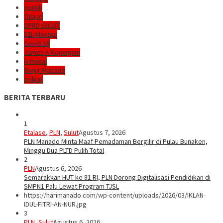
politik
Talaud
DPRD SULUT
E2L-Mantap
Covid-19
James A Kojongian
kriminal
Banjir Manado
golkar
BERITA TERBARU
1
Etalase
,
PLN
,
Sulut
Agustus 7, 2026
PLN Manado Minta Maaf Pemadaman Bergilir di Pulau Bunaken,
Minggu Dua PLTD Pulih Total
2
PLN
Agustus 6, 2026
Semarakkan HUT ke 81 RI, PLN Dorong Digitalisasi Pendidikan di
SMPN1 Palu Lewat Program TJSL
https://harimanado.com/wp-content/uploads/2026/03/IKLAN-
IDUL-FITRI-AN-NUR.jpg
3
PLN
,
Sulut
Agustus 6, 2026