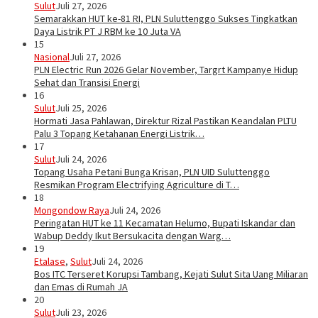
Sulut
Juli 27, 2026
Semarakkan HUT ke-81 RI, PLN Suluttenggo Sukses Tingkatkan
Daya Listrik PT J RBM ke 10 Juta VA
15
Nasional
Juli 27, 2026
PLN Electric Run 2026 Gelar November, Targrt Kampanye Hidup
Sehat dan Transisi Energi
16
Sulut
Juli 25, 2026
Hormati Jasa Pahlawan, Direktur Rizal Pastikan Keandalan PLTU
Palu 3 Topang Ketahanan Energi Listrik…
17
Sulut
Juli 24, 2026
Topang Usaha Petani Bunga Krisan, PLN UID Suluttenggo
Resmikan Program Electrifying Agriculture di T…
18
Mongondow Raya
Juli 24, 2026
Peringatan HUT ke 11 Kecamatan Helumo, Bupati Iskandar dan
Wabup Deddy Ikut Bersukacita dengan Warg…
19
Etalase
,
Sulut
Juli 24, 2026
Bos ITC Terseret Korupsi Tambang, Kejati Sulut Sita Uang Miliaran
dan Emas di Rumah JA
20
Sulut
Juli 23, 2026