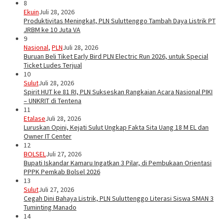
8
Ekuin
Juli 28, 2026
Produktivitas Meningkat, PLN Suluttenggo Tambah Daya Listrik PT
JRBM ke 10 Juta VA
9
Nasional
,
PLN
Juli 28, 2026
Buruan Beli Tiket Early Bird PLN Electric Run 2026, untuk Special
Ticket Ludes Terjual
10
Sulut
Juli 28, 2026
Spirit HUT ke 81 RI, PLN Sukseskan Rangkaian Acara Nasional PIKI
– UNKRIT di Tentena
11
Etalase
Juli 28, 2026
Luruskan Opini, Kejati Sulut Ungkap Fakta Sita Uang 18 M EL dan
Owner IT Center
12
BOLSEL
Juli 27, 2026
Bupati Iskandar Kamaru Ingatkan 3 Pilar, di Pembukaan Orientasi
PPPK Pemkab Bolsel 2026
13
Sulut
Juli 27, 2026
Cegah Dini Bahaya Listrik, PLN Suluttenggo Literasi Siswa SMAN 3
Tuminting Manado
14