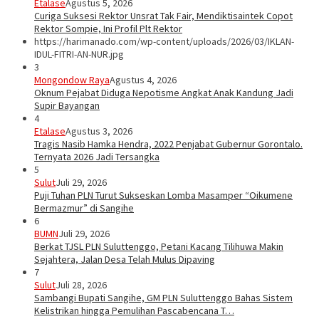
Etalase
Agustus 5, 2026
Curiga Suksesi Rektor Unsrat Tak Fair, Mendiktisaintek Copot
Rektor Sompie, Ini Profil Plt Rektor
https://harimanado.com/wp-content/uploads/2026/03/IKLAN-
IDUL-FITRI-AN-NUR.jpg
3
Mongondow Raya
Agustus 4, 2026
Oknum Pejabat Diduga Nepotisme Angkat Anak Kandung Jadi
Supir Bayangan
4
Etalase
Agustus 3, 2026
Tragis Nasib Hamka Hendra, 2022 Penjabat Gubernur Gorontalo.
Ternyata 2026 Jadi Tersangka
5
Sulut
Juli 29, 2026
Puji Tuhan PLN Turut Sukseskan Lomba Masamper “Oikumene
Bermazmur” di Sangihe
6
BUMN
Juli 29, 2026
Berkat TJSL PLN Suluttenggo, Petani Kacang Tilihuwa Makin
Sejahtera, Jalan Desa Telah Mulus Dipaving
7
Sulut
Juli 28, 2026
Sambangi Bupati Sangihe, GM PLN Suluttenggo Bahas Sistem
Kelistrikan hingga Pemulihan Pascabencana T…