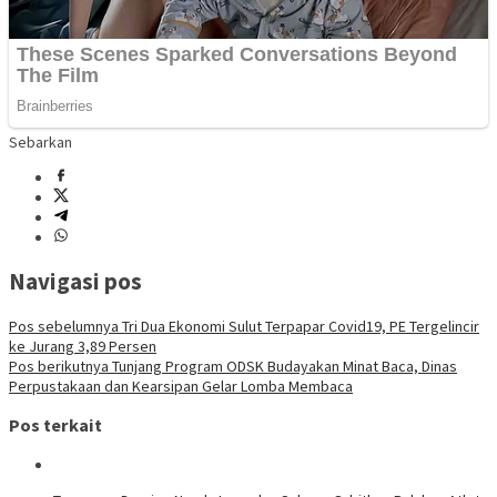
Sebarkan
Navigasi pos
Pos sebelumnya
Tri Dua Ekonomi Sulut Terpapar Covid19, PE Tergelincir
ke Jurang 3,89 Persen
Pos berikutnya
Tunjang Program ODSK Budayakan Minat Baca, Dinas
Perpustakaan dan Kearsipan Gelar Lomba Membaca
Pos terkait