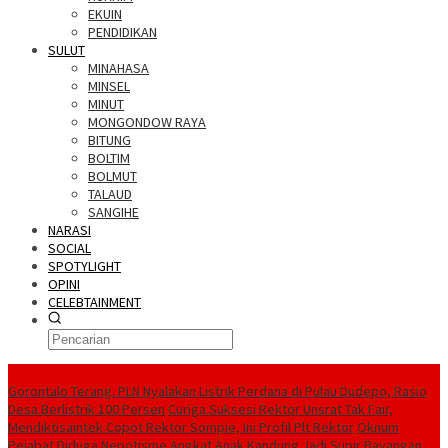
EKUIN
PENDIDIKAN
SULUT
MINAHASA
MINSEL
MINUT
MONGONDOW RAYA
BITUNG
BOLTIM
BOLMUT
TALAUD
SANGIHE
NARASI
SOCIAL
SPOTYLIGHT
OPINI
CELEBTAINMENT
BERITA TERBARU
Gorontalo Terang. PLN Nyalakan Listrik Perdana di Pulau Dudepo, Rasio
Desa Berlistrik 100 Persen
Curiga Suksesi Rektor Unsrat Tak Fair,
Mendiktisaintek Copot Rektor Sompie, Ini Profil Plt Rektor
Oknum
Pejabat Diduga Nepotisme Angkat Anak Kandung Jadi Supir Bayangan