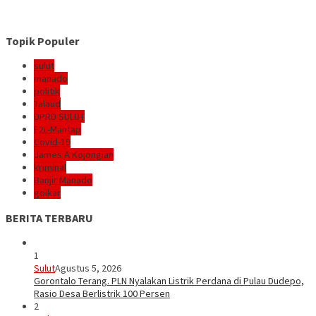
Topik Populer
sulut
manado
politik
Talaud
DPRD SULUT
E2L-Mantap
Covid-19
James A Kojongian
kriminal
Banjir Manado
golkar
BERITA TERBARU
1
Sulut
Agustus 5, 2026
Gorontalo Terang. PLN Nyalakan Listrik Perdana di Pulau Dudepo,
Rasio Desa Berlistrik 100 Persen
2