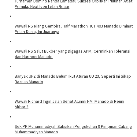
Turnamen Domino Nanda Lamadau Sukses Orbitkan Puluhan Atlet
Pemula, Next Iven Lebih Beaar
Wawali RS Riang Gembira, Half Marathon HUT 403 Manado Diminati
Pelari Dunia, Ini Juaranya
Wawali RS Salut Bukber yang Digagas APM, Cerminkan Toleransi
dan Harmoni Manado
Banyak UPZ di Manado Belum Ikut Aturan UU 23, Seperti Ini Sikap
Baznas Manado
Wawali Richard Ingin Jalan Sehat Alumni HMI Manado di Reuni
Akbar 3
Sek PP Muhammadiyah Saksikan Pengukuhan 9 Pimpinan Cabang
Muhammadiyah Manado