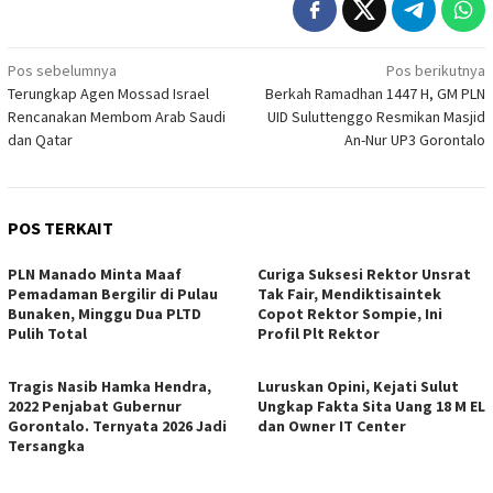
Navigasi
Pos sebelumnya
Pos berikutnya
Terungkap Agen Mossad Israel
Berkah Ramadhan 1447 H, GM PLN
pos
Rencanakan Membom Arab Saudi
UID Suluttenggo Resmikan Masjid
dan Qatar
An-Nur UP3 Gorontalo
POS TERKAIT
PLN Manado Minta Maaf
Curiga Suksesi Rektor Unsrat
Pemadaman Bergilir di Pulau
Tak Fair, Mendiktisaintek
Bunaken, Minggu Dua PLTD
Copot Rektor Sompie, Ini
Pulih Total
Profil Plt Rektor
Tragis Nasib Hamka Hendra,
Luruskan Opini, Kejati Sulut
2022 Penjabat Gubernur
Ungkap Fakta Sita Uang 18 M EL
Gorontalo. Ternyata 2026 Jadi
dan Owner IT Center
Tersangka