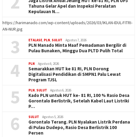
2
Jaga Listrik Andal Jelang HUT ke-81 RI, PLN UP3
Tahuna Gelar Apel dan Inspeksi Peralatan
Kepulauan N…
https://harimanado.com/wp-content/uploads/2026/03/IKLAN-IDUL-FITRI-
AN-NUR.jpg
3
ETALASE
,
PLN
,
SULUT
Agustus 7, 2026
PLN Manado Minta Maaf Pemadaman Bergilir di
Pulau Bunaken, Minggu Dua PLTD Pulih Total
4
PLN
Agustus 6, 2026
Semarakkan HUT ke 81 RI, PLN Dorong
Digitalisasi Pendidikan di SMPN1 Palu Lewat
Program TJSL
5
PLN
,
SULUT
Agustus 6, 2026
Kado PLN untuk HUT ke- 81 RI, 100 % Rasio Desa
Gorontalo Berlistrik, Setelah Kabel Laut Listriki
P…
6
SULUT
Agustus 5, 2026
Gorontalo Terang. PLN Nyalakan Listrik Perdana
di Pulau Dudepo, Rasio Desa Berlistrik 100
Persen