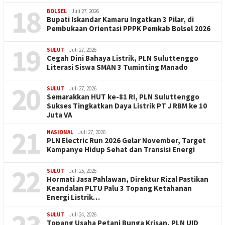
18
BOLSEL
Juli 27, 2026
Bupati Iskandar Kamaru Ingatkan 3 Pilar, di
Pembukaan Orientasi PPPK Pemkab Bolsel 2026
19
SULUT
Juli 27, 2026
Cegah Dini Bahaya Listrik, PLN Suluttenggo
Literasi Siswa SMAN 3 Tuminting Manado
20
SULUT
Juli 27, 2026
Semarakkan HUT ke-81 RI, PLN Suluttenggo
Sukses Tingkatkan Daya Listrik PT J RBM ke 10
Juta VA
21
NASIONAL
Juli 27, 2026
PLN Electric Run 2026 Gelar November, Target
Kampanye Hidup Sehat dan Transisi Energi
22
SULUT
Juli 25, 2026
Hormati Jasa Pahlawan, Direktur Rizal Pastikan
Keandalan PLTU Palu 3 Topang Ketahanan
Energi Listrik…
SULUT
Juli 24, 2026
Topang Usaha Petani Bunga Krisan, PLN UID