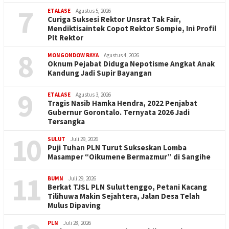
7
ETALASE
Agustus 5, 2026
Curiga Suksesi Rektor Unsrat Tak Fair,
Mendiktisaintek Copot Rektor Sompie, Ini Profil
Plt Rektor
8
MONGONDOW RAYA
Agustus 4, 2026
Oknum Pejabat Diduga Nepotisme Angkat Anak
Kandung Jadi Supir Bayangan
9
ETALASE
Agustus 3, 2026
Tragis Nasib Hamka Hendra, 2022 Penjabat
Gubernur Gorontalo. Ternyata 2026 Jadi
Tersangka
10
SULUT
Juli 29, 2026
Puji Tuhan PLN Turut Sukseskan Lomba
Masamper “Oikumene Bermazmur” di Sangihe
11
BUMN
Juli 29, 2026
Berkat TJSL PLN Suluttenggo, Petani Kacang
Tilihuwa Makin Sejahtera, Jalan Desa Telah
Mulus Dipaving
PLN
Juli 28, 2026