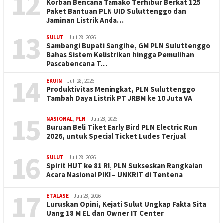
12
Korban Bencana Tamako Terhibur Berkat 125
Paket Bantuan PLN UID Suluttenggo dan
Jaminan Listrik Anda…
13
SULUT
Juli 28, 2026
Sambangi Bupati Sangihe, GM PLN Suluttenggo
Bahas Sistem Kelistrikan hingga Pemulihan
Pascabencana T…
14
EKUIN
Juli 28, 2026
Produktivitas Meningkat, PLN Suluttenggo
Tambah Daya Listrik PT JRBM ke 10 Juta VA
15
NASIONAL
,
PLN
Juli 28, 2026
Buruan Beli Tiket Early Bird PLN Electric Run
2026, untuk Special Ticket Ludes Terjual
16
SULUT
Juli 28, 2026
Spirit HUT ke 81 RI, PLN Sukseskan Rangkaian
Acara Nasional PIKI – UNKRIT di Tentena
17
ETALASE
Juli 28, 2026
Luruskan Opini, Kejati Sulut Ungkap Fakta Sita
Uang 18 M EL dan Owner IT Center