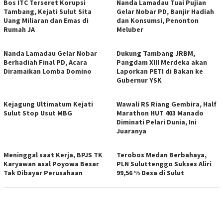
Bos ITC Terseret Korupsi
Nanda Lamadau Tuai Pujian
Tambang, Kejati Sulut Sita
Gelar Nobar PD, Banjir Hadiah
Uang Miliaran dan Emas di
dan Konsumsi, Penonton
Rumah JA
Meluber
Nanda Lamadau Gelar Nobar
Dukung Tambang JRBM,
Berhadiah Final PD, Acara
Pangdam XIII Merdeka akan
Diramaikan Lomba Domino
Laporkan PETI di Bakan ke
Gubernur YSK
Kejagung Ultimatum Kejati
Wawali RS Riang Gembira, Half
Sulut Stop Usut MBG
Marathon HUT 403 Manado
Diminati Pelari Dunia, Ini
Juaranya
Meninggal saat Kerja, BPJS TK
Terobos Medan Berbahaya,
Karyawan asal Poyowa Besar
PLN Suluttenggo Sukses Aliri
Tak Dibayar Perusahaan
99,56 % Desa di Sulut