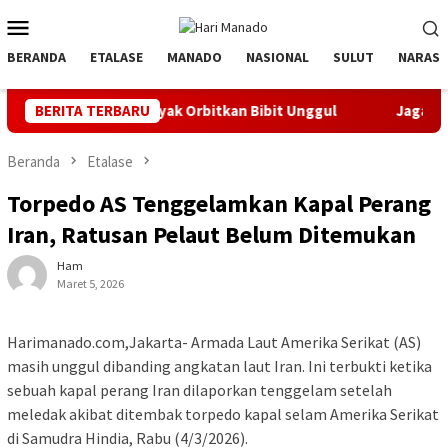
Loncat
Menu
ke
Mobile
konten
BERANDA
ETALASE
MANADO
NASIONAL
SULUT
NARASI
atif, Banyak Orbitkan Bibit Unggul
BERITA TERBARU
Jaga Listrik Andal J
Beranda
Etalase
Torpedo AS Tenggelamkan Kapal Perang
Iran, Ratusan Pelaut Belum Ditemukan
Ham
Maret 5, 2026
Harimanado.com,Jakarta- Armada Laut Amerika Serikat (AS)
masih unggul dibanding angkatan laut Iran. Ini terbukti ketika
sebuah kapal perang Iran dilaporkan tenggelam setelah
meledak akibat ditembak torpedo kapal selam Amerika Serikat
di Samudra Hindia, Rabu (4/3/2026).