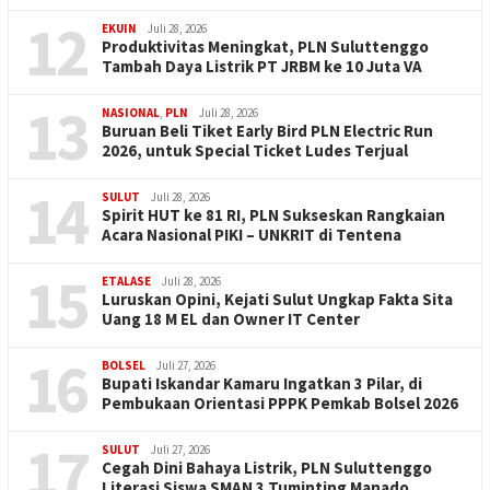
12
EKUIN
Juli 28, 2026
Produktivitas Meningkat, PLN Suluttenggo
Tambah Daya Listrik PT JRBM ke 10 Juta VA
13
NASIONAL
,
PLN
Juli 28, 2026
Buruan Beli Tiket Early Bird PLN Electric Run
2026, untuk Special Ticket Ludes Terjual
14
SULUT
Juli 28, 2026
Spirit HUT ke 81 RI, PLN Sukseskan Rangkaian
Acara Nasional PIKI – UNKRIT di Tentena
15
ETALASE
Juli 28, 2026
Luruskan Opini, Kejati Sulut Ungkap Fakta Sita
Uang 18 M EL dan Owner IT Center
16
BOLSEL
Juli 27, 2026
Bupati Iskandar Kamaru Ingatkan 3 Pilar, di
Pembukaan Orientasi PPPK Pemkab Bolsel 2026
17
SULUT
Juli 27, 2026
Cegah Dini Bahaya Listrik, PLN Suluttenggo
Literasi Siswa SMAN 3 Tuminting Manado