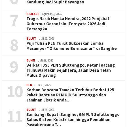
Kandung Jadi Supir Bayangan
7
ETALASE
Agustus 3, 2026
Tragis Nasib Hamka Hendra, 2022 Penjabat
Gubernur Gorontalo. Ternyata 2026 Jadi
Tersangka
8
SULUT
Juli 29, 2026
Puji Tuhan PLN Turut Sukseskan Lomba
Masamper “Oikumene Bermazmur” di Sangihe
9
BUMN
Juli 29, 2026
Berkat TJSL PLN Suluttenggo, Petani Kacang
Tilihuwa Makin Sejahtera, Jalan Desa Telah
Mulus Dipaving
10
PLN
Juli 28, 2026
Korban Bencana Tamako Terhibur Berkat 125
Paket Bantuan PLN UID Suluttenggo dan
Jaminan Listrik Anda…
11
SULUT
Juli 28, 2026
Sambangi Bupati Sangihe, GM PLN Suluttenggo
Bahas Sistem Kelistrikan hingga Pemulihan
Pascabencana T…