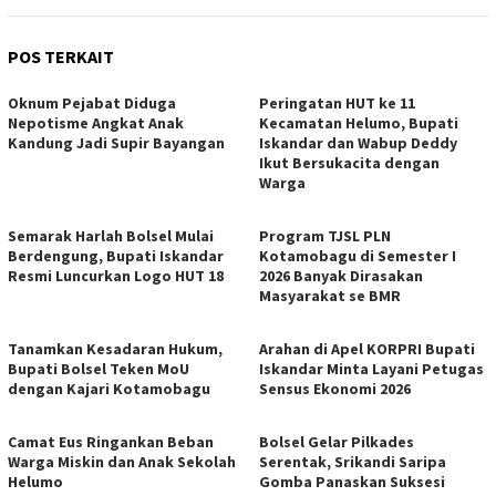
POS TERKAIT
Oknum Pejabat Diduga
Peringatan HUT ke 11
Nepotisme Angkat Anak
Kecamatan Helumo, Bupati
Kandung Jadi Supir Bayangan
Iskandar dan Wabup Deddy
Ikut Bersukacita dengan
Warga
Semarak Harlah Bolsel Mulai
Program TJSL PLN
Berdengung, Bupati Iskandar
Kotamobagu di Semester I
Resmi Luncurkan Logo HUT 18
2026 Banyak Dirasakan
Masyarakat se BMR
Tanamkan Kesadaran Hukum,
Arahan di Apel KORPRI Bupati
Bupati Bolsel Teken MoU
Iskandar Minta Layani Petugas
dengan Kajari Kotamobagu
Sensus Ekonomi 2026
Camat Eus Ringankan Beban
Bolsel Gelar Pilkades
Warga Miskin dan Anak Sekolah
Serentak, Srikandi Saripa
Helumo
Gomba Panaskan Suksesi