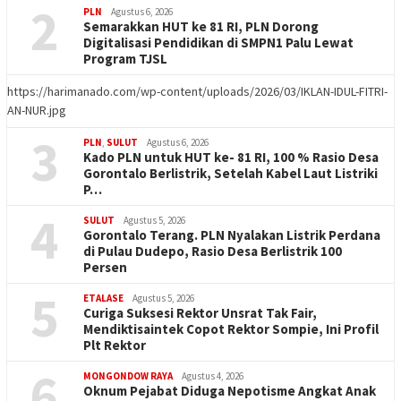
2
PLN
Agustus 6, 2026
Semarakkan HUT ke 81 RI, PLN Dorong
Digitalisasi Pendidikan di SMPN1 Palu Lewat
Program TJSL
https://harimanado.com/wp-content/uploads/2026/03/IKLAN-IDUL-FITRI-
AN-NUR.jpg
3
PLN
,
SULUT
Agustus 6, 2026
Kado PLN untuk HUT ke- 81 RI, 100 % Rasio Desa
Gorontalo Berlistrik, Setelah Kabel Laut Listriki
P…
4
SULUT
Agustus 5, 2026
Gorontalo Terang. PLN Nyalakan Listrik Perdana
di Pulau Dudepo, Rasio Desa Berlistrik 100
Persen
5
ETALASE
Agustus 5, 2026
Curiga Suksesi Rektor Unsrat Tak Fair,
Mendiktisaintek Copot Rektor Sompie, Ini Profil
Plt Rektor
6
MONGONDOW RAYA
Agustus 4, 2026
Oknum Pejabat Diduga Nepotisme Angkat Anak