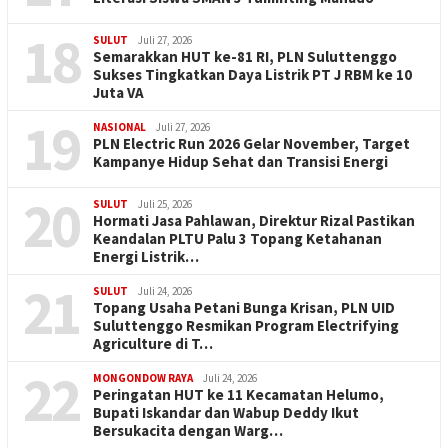
18
SULUT
Juli 27, 2026
Semarakkan HUT ke-81 RI, PLN Suluttenggo
Sukses Tingkatkan Daya Listrik PT J RBM ke 10
Juta VA
19
NASIONAL
Juli 27, 2026
PLN Electric Run 2026 Gelar November, Target
Kampanye Hidup Sehat dan Transisi Energi
20
SULUT
Juli 25, 2026
Hormati Jasa Pahlawan, Direktur Rizal Pastikan
Keandalan PLTU Palu 3 Topang Ketahanan
Energi Listrik…
21
SULUT
Juli 24, 2026
Topang Usaha Petani Bunga Krisan, PLN UID
Suluttenggo Resmikan Program Electrifying
Agriculture di T…
22
MONGONDOW RAYA
Juli 24, 2026
Peringatan HUT ke 11 Kecamatan Helumo,
Bupati Iskandar dan Wabup Deddy Ikut
Bersukacita dengan Warg…