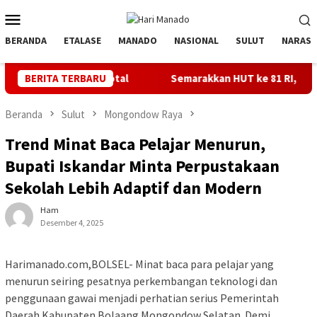
Loncat
Menu
ke
Mobile
konten
BERANDA
ETALASE
MANADO
NASIONAL
SULUT
NARASI
 Pulih Total
BERITA TERBARU
Semarakkan HUT ke 81 RI, PLN Dorong Digita
Beranda
Sulut
Mongondow Raya
Trend Minat Baca Pelajar Menurun,
Bupati Iskandar Minta Perpustakaan
Sekolah Lebih Adaptif dan Modern
Ham
Desember 4, 2025
Harimanado.com,BOLSEL- Minat baca para pelajar yang
menurun seiring pesatnya perkembangan teknologi dan
penggunaan gawai menjadi perhatian serius Pemerintah
Daerah Kabupaten Bolaang Mongondow Selatan. Demi