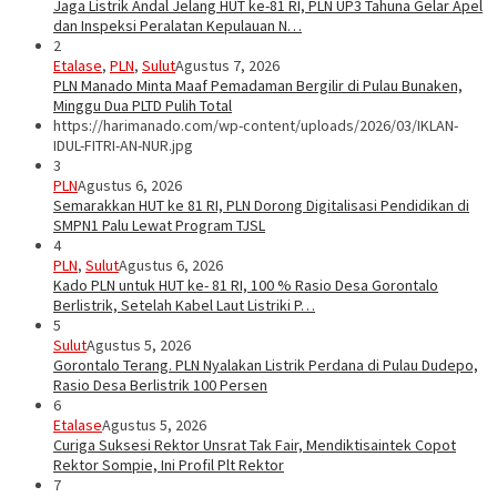
Jaga Listrik Andal Jelang HUT ke-81 RI, PLN UP3 Tahuna Gelar Apel
dan Inspeksi Peralatan Kepulauan N…
2
Etalase
,
PLN
,
Sulut
Agustus 7, 2026
PLN Manado Minta Maaf Pemadaman Bergilir di Pulau Bunaken,
Minggu Dua PLTD Pulih Total
https://harimanado.com/wp-content/uploads/2026/03/IKLAN-
IDUL-FITRI-AN-NUR.jpg
3
PLN
Agustus 6, 2026
Semarakkan HUT ke 81 RI, PLN Dorong Digitalisasi Pendidikan di
SMPN1 Palu Lewat Program TJSL
4
PLN
,
Sulut
Agustus 6, 2026
Kado PLN untuk HUT ke- 81 RI, 100 % Rasio Desa Gorontalo
Berlistrik, Setelah Kabel Laut Listriki P…
5
Sulut
Agustus 5, 2026
Gorontalo Terang. PLN Nyalakan Listrik Perdana di Pulau Dudepo,
Rasio Desa Berlistrik 100 Persen
6
Etalase
Agustus 5, 2026
Curiga Suksesi Rektor Unsrat Tak Fair, Mendiktisaintek Copot
Rektor Sompie, Ini Profil Plt Rektor
7