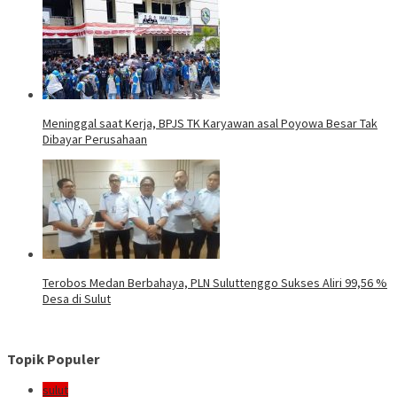
Meninggal saat Kerja, BPJS TK Karyawan asal Poyowa Besar Tak
Dibayar Perusahaan
Terobos Medan Berbahaya, PLN Suluttenggo Sukses Aliri 99,56 %
Desa di Sulut
Topik Populer
sulut