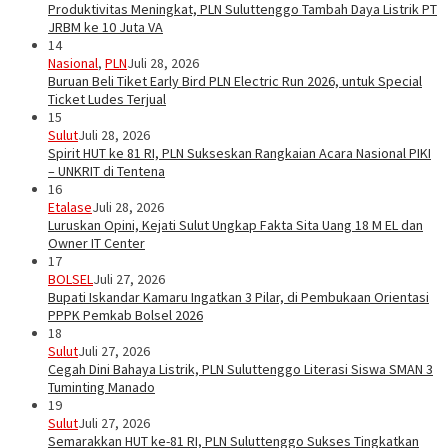
Produktivitas Meningkat, PLN Suluttenggo Tambah Daya Listrik PT
JRBM ke 10 Juta VA
14
Nasional
,
PLN
Juli 28, 2026
Buruan Beli Tiket Early Bird PLN Electric Run 2026, untuk Special
Ticket Ludes Terjual
15
Sulut
Juli 28, 2026
Spirit HUT ke 81 RI, PLN Sukseskan Rangkaian Acara Nasional PIKI
– UNKRIT di Tentena
16
Etalase
Juli 28, 2026
Luruskan Opini, Kejati Sulut Ungkap Fakta Sita Uang 18 M EL dan
Owner IT Center
17
BOLSEL
Juli 27, 2026
Bupati Iskandar Kamaru Ingatkan 3 Pilar, di Pembukaan Orientasi
PPPK Pemkab Bolsel 2026
18
Sulut
Juli 27, 2026
Cegah Dini Bahaya Listrik, PLN Suluttenggo Literasi Siswa SMAN 3
Tuminting Manado
19
Sulut
Juli 27, 2026
Semarakkan HUT ke-81 RI, PLN Suluttenggo Sukses Tingkatkan