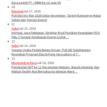
Daya Listrik PT J RBM ke 10 Juta VA
20
Nasional
Juli 27, 2026
PLN Electric Run 2026 Gelar November, Target Kampanye Hidup
Sehat dan Transisi Energi
21
Sulut
Juli 25, 2026
Hormati Jasa Pahlawan, Direktur Rizal Pastikan Keandalan PLTU
Palu 3 Topang Ketahanan Energi Listrik…
22
Sulut
Juli 24, 2026
Topang Usaha Petani Bunga Krisan, PLN UID Suluttenggo
Resmikan Program Electrifying Agriculture di T…
23
Mongondow Raya
Juli 24, 2026
Peringatan HUT ke 11 Kecamatan Helumo, Bupati Iskandar dan
Wabup Deddy Ikut Bersukacita dengan Warg…