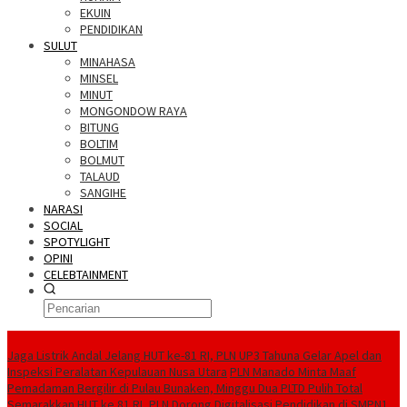
EKUIN
PENDIDIKAN
SULUT
MINAHASA
MINSEL
MINUT
MONGONDOW RAYA
BITUNG
BOLTIM
BOLMUT
TALAUD
SANGIHE
NARASI
SOCIAL
SPOTYLIGHT
OPINI
CELEBTAINMENT
BERITA TERBARU
Jaga Listrik Andal Jelang HUT ke-81 RI, PLN UP3 Tahuna Gelar Apel dan
Inspeksi Peralatan Kepulauan Nusa Utara
PLN Manado Minta Maaf
Pemadaman Bergilir di Pulau Bunaken, Minggu Dua PLTD Pulih Total
Semarakkan HUT ke 81 RI, PLN Dorong Digitalisasi Pendidikan di SMPN1