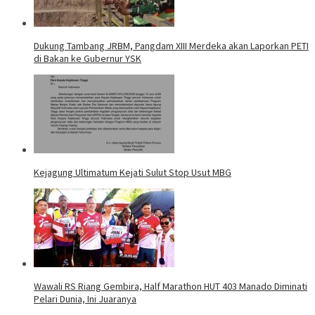
Dukung Tambang JRBM, Pangdam XIII Merdeka akan Laporkan PETI
di Bakan ke Gubernur YSK
Kejagung Ultimatum Kejati Sulut Stop Usut MBG
Wawali RS Riang Gembira, Half Marathon HUT 403 Manado Diminati
Pelari Dunia, Ini Juaranya