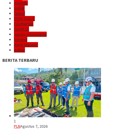
manado
politik
Talaud
DPRD SULUT
E2L-Mantap
Covid-19
James A Kojongian
kriminal
Banjir Manado
golkar
BERITA TERBARU
1
PLN
Agustus 7, 2026