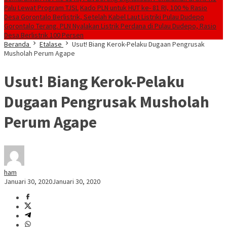
Palu Lewat Program TJSL
Kado PLN untuk HUT ke- 81 RI, 100 % Rasio
Desa Gorontalo Berlistrik, Setelah Kabel Laut Listriki Pulau Dudepo
Gorontalo Terang. PLN Nyalakan Listrik Perdana di Pulau Dudepo, Rasio
Desa Berlistrik 100 Persen
Beranda
Etalase
Usut! Biang Kerok-Pelaku Dugaan Pengrusak
Musholah Perum Agape
Usut! Biang Kerok-Pelaku
Dugaan Pengrusak Musholah
Perum Agape
ham
Januari 30, 2020
Januari 30, 2020