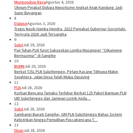
Mongondow Raya
Agustus 4, 2026
Oknum Pejabat Diduga Nepotisme Angkat Anak Kandung Jadi
Supir Bayangan
8
Etalase
Agustus 3, 2026
Tragis Nasib Hamka Hendra, 2022 Penjabat Gubernur Gorontalo.
Ternyata 2026 Jadi Tersangka
9
Sulut
Juli 29, 2026
Puji Tuhan PLN Turut Sukseskan Lomba Masamper “Oikumene
Bermazmur” di Sangihe
10
BUMN
Juli 29, 2026
Berkat TJSL PLN Suluttenggo, Petani Kacang Tilihuwa Makin
Sejahtera, Jalan Desa Telah Mulus Dipaving
11
PLN
Juli 28, 2026
Korban Bencana Tamako Terhibur Berkat 125 Paket Bantuan PLN
UID Suluttenggo dan Jaminan Listrik Anda…
12
Sulut
Juli 28, 2026
Sambangi Bupati Sangihe, GM PLN Suluttenggo Bahas Sistem
Kelistrikan hingga Pemulihan Pascabencana T…
13
Ekuin
Juli 28, 2026