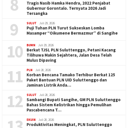
8
Tragis Nasib Hamka Hendra, 2022 Penjabat
Gubernur Gorontalo. Ternyata 2026 Jadi
Tersangka
9
SULUT
Juli 29, 2026
Puji Tuhan PLN Turut Sukseskan Lomba
Masamper “Oikumene Bermazmur” di Sangihe
10
BUMN
Juli 29, 2026
Berkat TJSL PLN Suluttenggo, Petani Kacang
Tilihuwa Makin Sejahtera, Jalan Desa Telah
Mulus Dipaving
11
PLN
Juli 28, 2026
Korban Bencana Tamako Terhibur Berkat 125
Paket Bantuan PLN UID Suluttenggo dan
Jaminan Listrik Anda…
12
SULUT
Juli 28, 2026
Sambangi Bupati Sangihe, GM PLN Suluttenggo
Bahas Sistem Kelistrikan hingga Pemulihan
Pascabencana T…
13
EKUIN
Juli 28, 2026
Produktivitas Meningkat, PLN Suluttenggo