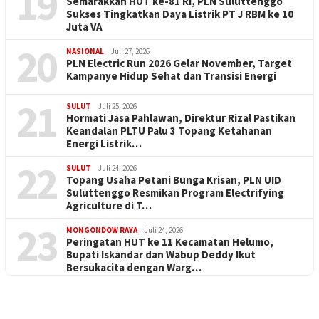
19
Semarakkan HUT ke-81 RI, PLN Suluttenggo
Sukses Tingkatkan Daya Listrik PT J RBM ke 10
Juta VA
20
NASIONAL
Juli 27, 2026
PLN Electric Run 2026 Gelar November, Target
Kampanye Hidup Sehat dan Transisi Energi
21
SULUT
Juli 25, 2026
Hormati Jasa Pahlawan, Direktur Rizal Pastikan
Keandalan PLTU Palu 3 Topang Ketahanan
Energi Listrik…
22
SULUT
Juli 24, 2026
Topang Usaha Petani Bunga Krisan, PLN UID
Suluttenggo Resmikan Program Electrifying
Agriculture di T…
23
MONGONDOW RAYA
Juli 24, 2026
Peringatan HUT ke 11 Kecamatan Helumo,
Bupati Iskandar dan Wabup Deddy Ikut
Bersukacita dengan Warg…