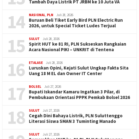
Tambah Daya Listrik PT JRBM ke 10 Juta VA
14
NASIONAL
,
PLN
Juli 28, 2026
Buruan Beli Tiket Early Bird PLN Electric Run
2026, untuk Special Ticket Ludes Terjual
15
SULUT
Juli 28, 2026
Spirit HUT ke 81 RI, PLN Sukseskan Rangkaian
Acara Nasional PIKI – UNKRIT di Tentena
16
ETALASE
Juli 28, 2026
Luruskan Opini, Kejati Sulut Ungkap Fakta Sita
Uang 18 M EL dan Owner IT Center
17
BOLSEL
Juli 27, 2026
Bupati Iskandar Kamaru Ingatkan 3 Pilar, di
Pembukaan Orientasi PPPK Pemkab Bolsel 2026
18
SULUT
Juli 27, 2026
Cegah Dini Bahaya Listrik, PLN Suluttenggo
Literasi Siswa SMAN 3 Tuminting Manado
SULUT
Juli 27, 2026