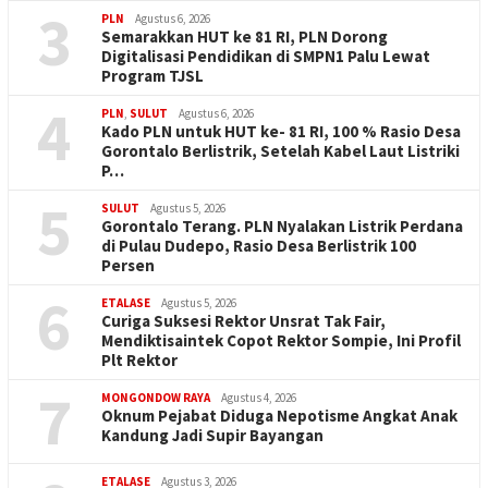
3
PLN
Agustus 6, 2026
Semarakkan HUT ke 81 RI, PLN Dorong
Digitalisasi Pendidikan di SMPN1 Palu Lewat
Program TJSL
4
PLN
,
SULUT
Agustus 6, 2026
Kado PLN untuk HUT ke- 81 RI, 100 % Rasio Desa
Gorontalo Berlistrik, Setelah Kabel Laut Listriki
P…
5
SULUT
Agustus 5, 2026
Gorontalo Terang. PLN Nyalakan Listrik Perdana
di Pulau Dudepo, Rasio Desa Berlistrik 100
Persen
6
ETALASE
Agustus 5, 2026
Curiga Suksesi Rektor Unsrat Tak Fair,
Mendiktisaintek Copot Rektor Sompie, Ini Profil
Plt Rektor
7
MONGONDOW RAYA
Agustus 4, 2026
Oknum Pejabat Diduga Nepotisme Angkat Anak
Kandung Jadi Supir Bayangan
ETALASE
Agustus 3, 2026