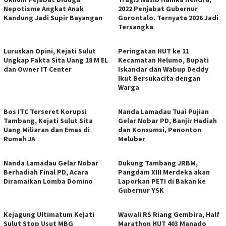
Nepotisme Angkat Anak
2022 Penjabat Gubernur
Kandung Jadi Supir Bayangan
Gorontalo. Ternyata 2026 Jadi
Tersangka
Luruskan Opini, Kejati Sulut
Peringatan HUT ke 11
Ungkap Fakta Sita Uang 18 M EL
Kecamatan Helumo, Bupati
dan Owner IT Center
Iskandar dan Wabup Deddy
Ikut Bersukacita dengan
Warga
Bos ITC Terseret Korupsi
Nanda Lamadau Tuai Pujian
Tambang, Kejati Sulut Sita
Gelar Nobar PD, Banjir Hadiah
Uang Miliaran dan Emas di
dan Konsumsi, Penonton
Rumah JA
Meluber
Nanda Lamadau Gelar Nobar
Dukung Tambang JRBM,
Berhadiah Final PD, Acara
Pangdam XIII Merdeka akan
Diramaikan Lomba Domino
Laporkan PETI di Bakan ke
Gubernur YSK
Kejagung Ultimatum Kejati
Wawali RS Riang Gembira, Half
Sulut Stop Usut MBG
Marathon HUT 403 Manado