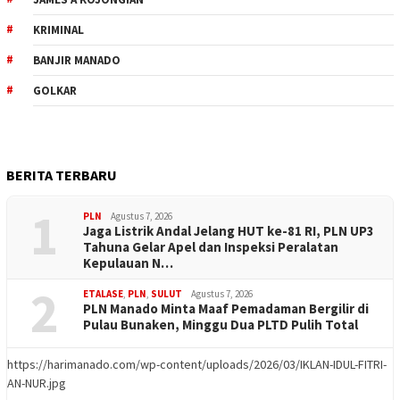
KRIMINAL
BANJIR MANADO
GOLKAR
BERITA TERBARU
1
PLN
Agustus 7, 2026
Jaga Listrik Andal Jelang HUT ke-81 RI, PLN UP3
Tahuna Gelar Apel dan Inspeksi Peralatan
Kepulauan N…
2
ETALASE
,
PLN
,
SULUT
Agustus 7, 2026
PLN Manado Minta Maaf Pemadaman Bergilir di
Pulau Bunaken, Minggu Dua PLTD Pulih Total
https://harimanado.com/wp-content/uploads/2026/03/IKLAN-IDUL-FITRI-
AN-NUR.jpg