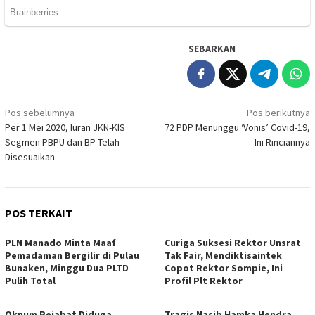
SEBARKAN
Navigasi
Pos sebelumnya
Pos berikutnya
Per 1 Mei 2020, Iuran JKN-KIS
72 PDP Menunggu ‘Vonis’ Covid-19,
pos
Segmen PBPU dan BP Telah
Ini Rinciannya
Disesuaikan
POS TERKAIT
PLN Manado Minta Maaf
Curiga Suksesi Rektor Unsrat
Pemadaman Bergilir di Pulau
Tak Fair, Mendiktisaintek
Bunaken, Minggu Dua PLTD
Copot Rektor Sompie, Ini
Pulih Total
Profil Plt Rektor
Oknum Pejabat Diduga
Tragis Nasib Hamka Hendra,