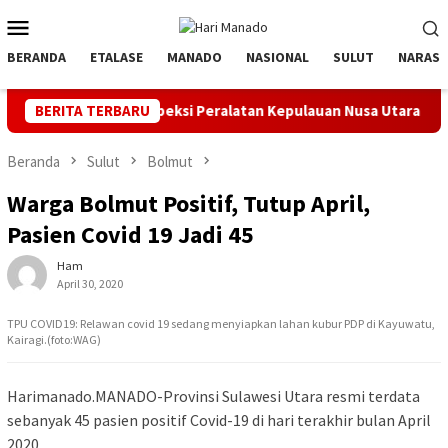
Loncat
Menu
ke
Mobile
konten
BERANDA
ETALASE
MANADO
NASIONAL
SULUT
NARASI
 dan Inspeksi Peralatan Kepulauan Nusa Utara
BERITA TERBARU
PLN Manado
Beranda
Sulut
Bolmut
Warga Bolmut Positif, Tutup April,
Pasien Covid 19 Jadi 45
Ham
April 30, 2020
TPU COVID19: Relawan covid 19 sedang menyiapkan lahan kubur PDP di Kayuwatu,
Kairagi.(foto:WAG)
Harimanado.MANADO-Provinsi Sulawesi Utara resmi terdata
sebanyak 45 pasien positif Covid-19 di hari terakhir bulan April
2020.