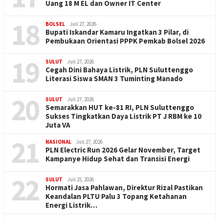
Uang 18 M EL dan Owner IT Center
18
BOLSEL
Juli 27, 2026
Bupati Iskandar Kamaru Ingatkan 3 Pilar, di
Pembukaan Orientasi PPPK Pemkab Bolsel 2026
19
SULUT
Juli 27, 2026
Cegah Dini Bahaya Listrik, PLN Suluttenggo
Literasi Siswa SMAN 3 Tuminting Manado
20
SULUT
Juli 27, 2026
Semarakkan HUT ke-81 RI, PLN Suluttenggo
Sukses Tingkatkan Daya Listrik PT J RBM ke 10
Juta VA
21
NASIONAL
Juli 27, 2026
PLN Electric Run 2026 Gelar November, Target
Kampanye Hidup Sehat dan Transisi Energi
22
SULUT
Juli 25, 2026
Hormati Jasa Pahlawan, Direktur Rizal Pastikan
Keandalan PLTU Palu 3 Topang Ketahanan
Energi Listrik…