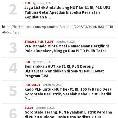
2
PLN
Agustus 7, 2026
Jaga Listrik Andal Jelang HUT ke-81 RI, PLN UP3
Tahuna Gelar Apel dan Inspeksi Peralatan
Kepulauan N…
https://harimanado.com/wp-content/uploads/2026/03/IKLAN-IDUL-FITRI-
AN-NUR.jpg
3
ETALASE
,
PLN
,
SULUT
Agustus 7, 2026
PLN Manado Minta Maaf Pemadaman Bergilir di
Pulau Bunaken, Minggu Dua PLTD Pulih Total
4
PLN
Agustus 6, 2026
Semarakkan HUT ke 81 RI, PLN Dorong
Digitalisasi Pendidikan di SMPN1 Palu Lewat
Program TJSL
5
PLN
,
SULUT
Agustus 6, 2026
Kado PLN untuk HUT ke- 81 RI, 100 % Rasio Desa
Gorontalo Berlistrik, Setelah Kabel Laut Listriki
P…
6
SULUT
Agustus 5, 2026
Gorontalo Terang. PLN Nyalakan Listrik Perdana
di Pulau Dudepo, Rasio Desa Berlistrik 100