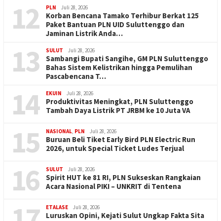
12
PLN
Juli 28, 2026
Korban Bencana Tamako Terhibur Berkat 125
Paket Bantuan PLN UID Suluttenggo dan
Jaminan Listrik Anda…
13
SULUT
Juli 28, 2026
Sambangi Bupati Sangihe, GM PLN Suluttenggo
Bahas Sistem Kelistrikan hingga Pemulihan
Pascabencana T…
14
EKUIN
Juli 28, 2026
Produktivitas Meningkat, PLN Suluttenggo
Tambah Daya Listrik PT JRBM ke 10 Juta VA
15
NASIONAL
,
PLN
Juli 28, 2026
Buruan Beli Tiket Early Bird PLN Electric Run
2026, untuk Special Ticket Ludes Terjual
16
SULUT
Juli 28, 2026
Spirit HUT ke 81 RI, PLN Sukseskan Rangkaian
Acara Nasional PIKI – UNKRIT di Tentena
17
ETALASE
Juli 28, 2026
Luruskan Opini, Kejati Sulut Ungkap Fakta Sita