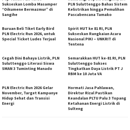
Sukseskan Lomba Masamper
PLN Suluttenggo Bahas Sistem
“Oikumene Bermazmur” di
Kelistrikan hingga Pemulihan
Sangihe
Pascabencana Tamako
Buruan Beli Tiket Early Bird
Spirit HUT ke 81 RI, PLN
PLN Electric Run 2026, untuk
Sukseskan Rangkaian Acara
Special Ticket Ludes Terjual
Nasional PIKI – UNKRIT di
Tentena
Cegah Dini Bahaya Listrik, PLN
Semarakkan HUT ke-81 RI, PLN
Suluttenggo Literasi Siswa
Suluttenggo Sukses
SMAN 3 Tuminting Manado
Tingkatkan Daya Listrik PT J
RBM ke 10 Juta VA
PLN Electric Run 2026 Gelar
Hormati Jasa Pahlawan,
November, Target Kampanye
Direktur Rizal Pastikan
Hidup Sehat dan Transisi
Keandalan PLTU Palu 3 Topang
Energi
Ketahanan Energi Listrik di
Sulteng