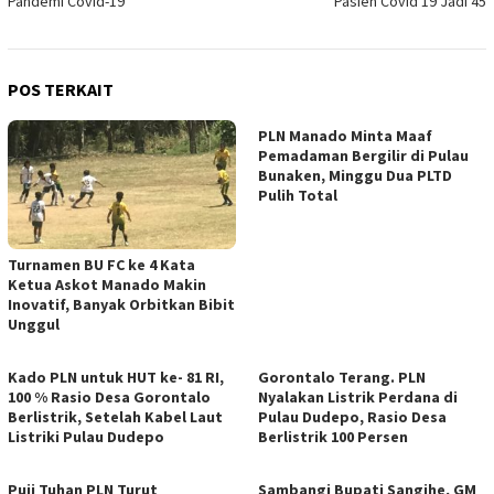
Pandemi Covid-19
Pasien Covid 19 Jadi 45
POS TERKAIT
PLN Manado Minta Maaf
Pemadaman Bergilir di Pulau
Bunaken, Minggu Dua PLTD
Pulih Total
Turnamen BU FC ke 4 Kata
Ketua Askot Manado Makin
Inovatif, Banyak Orbitkan Bibit
Unggul
Kado PLN untuk HUT ke- 81 RI,
Gorontalo Terang. PLN
100 % Rasio Desa Gorontalo
Nyalakan Listrik Perdana di
Berlistrik, Setelah Kabel Laut
Pulau Dudepo, Rasio Desa
Listriki Pulau Dudepo
Berlistrik 100 Persen
Puji Tuhan PLN Turut
Sambangi Bupati Sangihe, GM