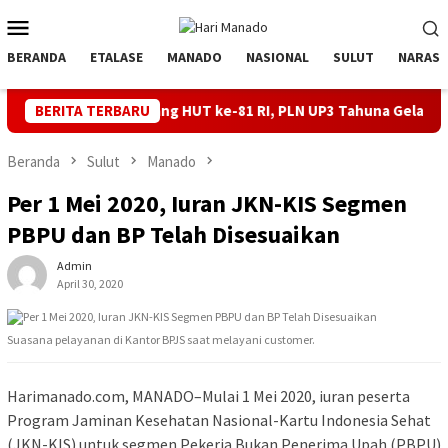
Loncat
Menu
ke
Mobile
konten
BERANDA
ETALASE
MANADO
NASIONAL
SULUT
NARASI
al Jelang HUT ke-81 RI, PLN UP3 Tahuna Gelar Apel dan Inspeksi P
BERITA TERBARU
Beranda
Sulut
Manado
Per 1 Mei 2020, Iuran JKN-KIS Segmen
PBPU dan BP Telah Disesuaikan
Admin
April 30, 2020
Suasana pelayanan di Kantor BPJS saat melayani customer.
Harimanado.com, MANADO–Mulai 1 Mei 2020, iuran peserta
Program Jaminan Kesehatan Nasional-Kartu Indonesia Sehat
(JKN-KIS) untuk segmen Pekerja Bukan Penerima Upah (PBPU)