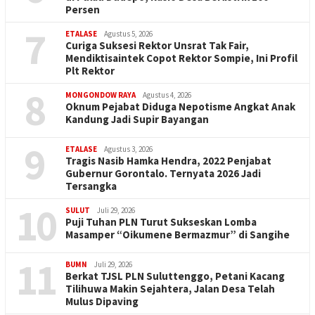
Persen
7
ETALASE
Agustus 5, 2026
Curiga Suksesi Rektor Unsrat Tak Fair,
Mendiktisaintek Copot Rektor Sompie, Ini Profil
Plt Rektor
8
MONGONDOW RAYA
Agustus 4, 2026
Oknum Pejabat Diduga Nepotisme Angkat Anak
Kandung Jadi Supir Bayangan
9
ETALASE
Agustus 3, 2026
Tragis Nasib Hamka Hendra, 2022 Penjabat
Gubernur Gorontalo. Ternyata 2026 Jadi
Tersangka
10
SULUT
Juli 29, 2026
Puji Tuhan PLN Turut Sukseskan Lomba
Masamper “Oikumene Bermazmur” di Sangihe
11
BUMN
Juli 29, 2026
Berkat TJSL PLN Suluttenggo, Petani Kacang
Tilihuwa Makin Sejahtera, Jalan Desa Telah
Mulus Dipaving