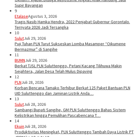
Supir Bayangan
9
Etalase
Agustus 3, 2026
Tragis Nasib Hamka Hendra, 2022 Penjabat Gubernur Gorontalo.
Ternyata 2026 Jadi Tersangka
10
Sulut
Juli 29, 2026
Puji Tuhan PLN Turut Sukseskan Lomba Masamper “Oikumene
Bermazmur” di Sangihe
11
BUMN
Juli 29, 2026
Berkat TJSL PLN Suluttenggo, Petani Kacang Tilihuwa Makin
Sejahtera, Jalan Desa Telah Mulus Dipaving
12
PLN
Juli 28, 2026
Korban Bencana Tamako Terhibur Berkat 125 Paket Bantuan PLN
UID Suluttenggo dan Jaminan Listrik Anda…
13
Sulut
Juli 28, 2026
Sambangi Bupati Sangihe, GM PLN Suluttenggo Bahas Sistem
Kelistrikan hingga Pemulihan Pascabencana T…
14
Ekuin
Juli 28, 2026
Produktivitas Meningkat, PLN Suluttenggo Tambah Daya Listrik PT