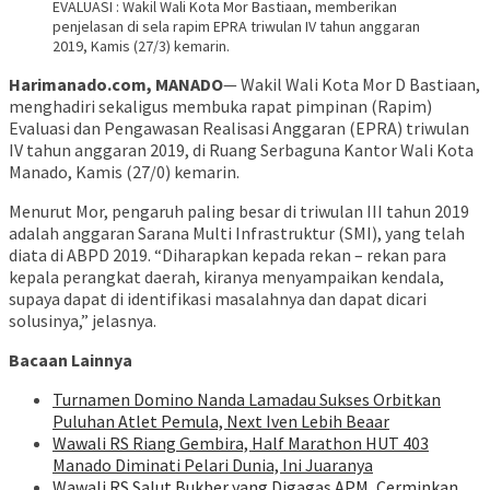
EVALUASI : Wakil Wali Kota Mor Bastiaan, memberikan
penjelasan di sela rapim EPRA triwulan IV tahun anggaran
2019, Kamis (27/3) kemarin.
Harimanado.com, MANADO
— Wakil Wali Kota Mor D Bastiaan,
menghadiri sekaligus membuka rapat pimpinan (Rapim)
Evaluasi dan Pengawasan Realisasi Anggaran (EPRA) triwulan
IV tahun anggaran 2019, di Ruang Serbaguna Kantor Wali Kota
Manado, Kamis (27/0) kemarin.
Menurut Mor, pengaruh paling besar di triwulan III tahun 2019
adalah anggaran Sarana Multi Infrastruktur (SMI), yang telah
diata di ABPD 2019. “Diharapkan kepada rekan – rekan para
kepala perangkat daerah, kiranya menyampaikan kendala,
supaya dapat di identifikasi masalahnya dan dapat dicari
solusinya,” jelasnya.
Bacaan Lainnya
Turnamen Domino Nanda Lamadau Sukses Orbitkan
Puluhan Atlet Pemula, Next Iven Lebih Beaar
Wawali RS Riang Gembira, Half Marathon HUT 403
Manado Diminati Pelari Dunia, Ini Juaranya
Wawali RS Salut Bukber yang Digagas APM, Cerminkan