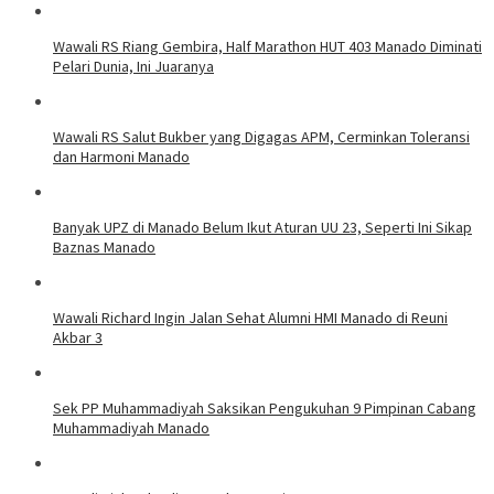
Wawali RS Riang Gembira, Half Marathon HUT 403 Manado Diminati
Pelari Dunia, Ini Juaranya
Wawali RS Salut Bukber yang Digagas APM, Cerminkan Toleransi
dan Harmoni Manado
Banyak UPZ di Manado Belum Ikut Aturan UU 23, Seperti Ini Sikap
Baznas Manado
Wawali Richard Ingin Jalan Sehat Alumni HMI Manado di Reuni
Akbar 3
Sek PP Muhammadiyah Saksikan Pengukuhan 9 Pimpinan Cabang
Muhammadiyah Manado