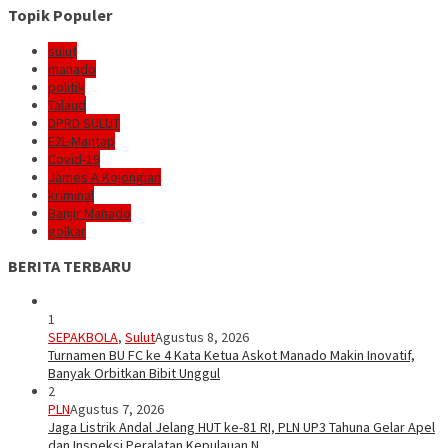
Topik Populer
sulut
manado
politik
Talaud
DPRD SULUT
E2L-Mantap
Covid-19
James A Kojongian
kriminal
Banjir Manado
golkar
BERITA TERBARU
1
SEPAKBOLA
,
Sulut
Agustus 8, 2026
Turnamen BU FC ke 4 Kata Ketua Askot Manado Makin Inovatif,
Banyak Orbitkan Bibit Unggul
2
PLN
Agustus 7, 2026
Jaga Listrik Andal Jelang HUT ke-81 RI, PLN UP3 Tahuna Gelar Apel
dan Inspeksi Peralatan Kepulauan N…