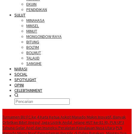
EKUIN
PENDIDIKAN
SULUT
MINAHASA
MINSEL
MINUT
MONGONDOW RAYA
BITUNG
BOLTIM
BOLMUT
TALAUD
SANGIHE
NARASI
SOCIAL
SPOTYLIGHT
OPINI
CELEBTAINMENT
BERITA TERBARU
Turnamen BU FC ke 4 Kata Ketua Askot Manado Makin Inovatif, Banyak
Orbitkan Bibit Unggul
Jaga Listrik Andal Jelang HUT ke-81 RI, PLN UP3
Tahuna Gelar Apel dan Inspeksi Peralatan Kepulauan Nusa Utara
PLN
Manado Minta Maaf Pemadaman Bergilir di Pulau Bunaken, Minggu Dua