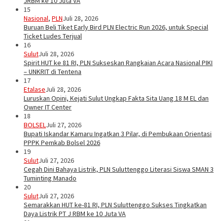
JRBM ke 10 Juta VA
15
Nasional
,
PLN
Juli 28, 2026
Buruan Beli Tiket Early Bird PLN Electric Run 2026, untuk Special
Ticket Ludes Terjual
16
Sulut
Juli 28, 2026
Spirit HUT ke 81 RI, PLN Sukseskan Rangkaian Acara Nasional PIKI
– UNKRIT di Tentena
17
Etalase
Juli 28, 2026
Luruskan Opini, Kejati Sulut Ungkap Fakta Sita Uang 18 M EL dan
Owner IT Center
18
BOLSEL
Juli 27, 2026
Bupati Iskandar Kamaru Ingatkan 3 Pilar, di Pembukaan Orientasi
PPPK Pemkab Bolsel 2026
19
Sulut
Juli 27, 2026
Cegah Dini Bahaya Listrik, PLN Suluttenggo Literasi Siswa SMAN 3
Tuminting Manado
20
Sulut
Juli 27, 2026
Semarakkan HUT ke-81 RI, PLN Suluttenggo Sukses Tingkatkan
Daya Listrik PT J RBM ke 10 Juta VA