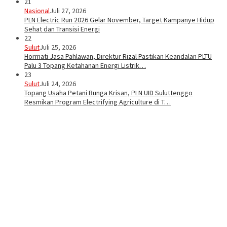
21
Nasional
Juli 27, 2026
PLN Electric Run 2026 Gelar November, Target Kampanye Hidup
Sehat dan Transisi Energi
22
Sulut
Juli 25, 2026
Hormati Jasa Pahlawan, Direktur Rizal Pastikan Keandalan PLTU
Palu 3 Topang Ketahanan Energi Listrik…
23
Sulut
Juli 24, 2026
Topang Usaha Petani Bunga Krisan, PLN UID Suluttenggo
Resmikan Program Electrifying Agriculture di T…