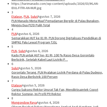
https://harimanado.com/wp-content/uploads/2026/03/IKLAN-
IDUL-FITRI-AN-NUR.jpg
3
Etalase
,
PLN
,
Sulut
Agustus 7, 2026
PLN Manado Minta Maaf Pemadaman Bergilir di Pulau Bunaken,
Minggu Dua PLTD Pulih Total
4
PLN
Agustus 6, 2026
Semarakkan HUT ke 81 RI, PLN Dorong Digitalisasi Pendidikan di
SMPN1 Palu Lewat Program TJSL
5
PLN
,
Sulut
Agustus 6, 2026
Kado PLN untuk HUT ke- 81 RI, 100 % Rasio Desa Gorontalo
Berlistrik, Setelah Kabel Laut Listriki P…
6
Sulut
Agustus 5, 2026
Gorontalo Terang. PLN Nyalakan Listrik Perdana di Pulau Dudepo,
Rasio Desa Berlistrik 100 Persen
7
Etalase
Agustus 5, 2026
Curiga Suksesi Rektor Unsrat Tak Fair, Mendiktisaintek Copot
Rektor Sompie, Ini Profil Plt Rektor
8
Mongondow Raya
Agustus 4, 2026
Oknum Pejabat Diduga Nepotisme Angkat Anak Kandung Jadi