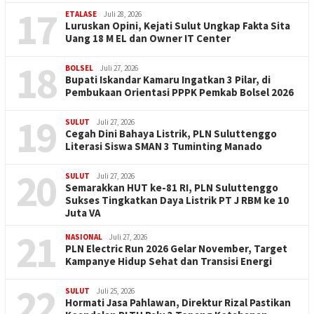
17
ETALASE
Juli 28, 2026
Luruskan Opini, Kejati Sulut Ungkap Fakta Sita
Uang 18 M EL dan Owner IT Center
18
BOLSEL
Juli 27, 2026
Bupati Iskandar Kamaru Ingatkan 3 Pilar, di
Pembukaan Orientasi PPPK Pemkab Bolsel 2026
19
SULUT
Juli 27, 2026
Cegah Dini Bahaya Listrik, PLN Suluttenggo
Literasi Siswa SMAN 3 Tuminting Manado
20
SULUT
Juli 27, 2026
Semarakkan HUT ke-81 RI, PLN Suluttenggo
Sukses Tingkatkan Daya Listrik PT J RBM ke 10
Juta VA
21
NASIONAL
Juli 27, 2026
PLN Electric Run 2026 Gelar November, Target
Kampanye Hidup Sehat dan Transisi Energi
22
SULUT
Juli 25, 2026
Hormati Jasa Pahlawan, Direktur Rizal Pastikan