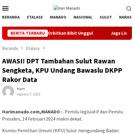
Loncat
Menu
ke
Mobile
konten
BERANDA
ETALASE
MANADO
NASIONAL
SULUT
NARASI
k Orbitkan Bibit Unggul
BERITA TERBARU
Jaga Listrik Andal Jelang HUT k
Beranda
Etalase
AWASI! DPT Tambahan Sulut Rawan
Sengketa, KPU Undang Bawaslu DKPP
Rakor Data
Ham
Agustus 7, 2023
Harimanado.com,MANADO
— Pemilu legislatif dan Pemilu
Presiden, 14 Februari 2024 makin dekat.
Komisi Pemilhan Umum (KPU) Sulut mengundang Badan