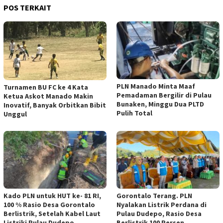
POS TERKAIT
PLN Manado Minta Maaf
Turnamen BU FC ke 4 Kata
Pemadaman Bergilir di Pulau
Ketua Askot Manado Makin
Bunaken, Minggu Dua PLTD
Inovatif, Banyak Orbitkan Bibit
Pulih Total
Unggul
Kado PLN untuk HUT ke- 81 RI,
Gorontalo Terang. PLN
100 % Rasio Desa Gorontalo
Nyalakan Listrik Perdana di
Berlistrik, Setelah Kabel Laut
Pulau Dudepo, Rasio Desa
Listriki Pulau Dudepo
Berlistrik 100 Persen