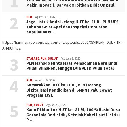
1
Makin Inovatif, Banyak Orbitkan Bibit Unggul
2
PLN
Agustus 7, 2026
Jaga Listrik Andal Jelang HUT ke-81 RI, PLN UP3
Tahuna Gelar Apel dan Inspeksi Peralatan
Kepulauan N…
https://harimanado.com/wp-content/uploads/2026/03/IKLAN-IDUL-FITRI-
AN-NUR.jpg
3
ETALASE
,
PLN
,
SULUT
Agustus 7, 2026
PLN Manado Minta Maaf Pemadaman Bergilir di
Pulau Bunaken, Minggu Dua PLTD Pulih Total
4
PLN
Agustus 6, 2026
Semarakkan HUT ke 81 RI, PLN Dorong
Digitalisasi Pendidikan di SMPN1 Palu Lewat
Program TJSL
5
PLN
,
SULUT
Agustus 6, 2026
Kado PLN untuk HUT ke- 81 RI, 100 % Rasio Desa
Gorontalo Berlistrik, Setelah Kabel Laut Listriki
P…