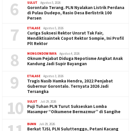
6
SULUT
Agustus 5, 2026
Gorontalo Terang. PLN Nyalakan Listrik Perdana
di Pulau Dudepo, Rasio Desa Berlistrik 100
Persen
7
ETALASE
Agustus 5, 2026
Curiga Suksesi Rektor Unsrat Tak Fair,
Mendiktisaintek Copot Rektor Sompie, Ini Profil
Plt Rektor
8
MONGONDOW RAYA
Agustus 4, 2026
Oknum Pejabat Diduga Nepotisme Angkat Anak
Kandung Jadi Supir Bayangan
9
ETALASE
Agustus 3, 2026
Tragis Nasib Hamka Hendra, 2022 Penjabat
Gubernur Gorontalo. Ternyata 2026 Jadi
Tersangka
10
SULUT
Juli 29, 2026
Puji Tuhan PLN Turut Sukseskan Lomba
Masamper “Oikumene Bermazmur” di Sangihe
11
BUMN
Juli 29, 2026
Berkat TJSL PLN Suluttenggo, Petani Kacang