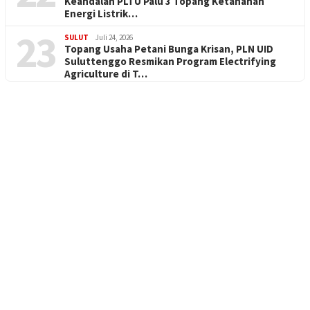
Keandalan PLTU Palu 3 Topang Ketahanan
Energi Listrik…
23
SULUT
Juli 24, 2026
Topang Usaha Petani Bunga Krisan, PLN UID
Suluttenggo Resmikan Program Electrifying
Agriculture di T…