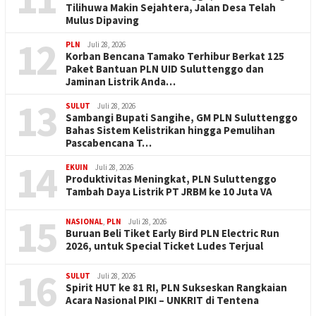
Tilihuwa Makin Sejahtera, Jalan Desa Telah
Mulus Dipaving
12
PLN
Juli 28, 2026
Korban Bencana Tamako Terhibur Berkat 125
Paket Bantuan PLN UID Suluttenggo dan
Jaminan Listrik Anda…
13
SULUT
Juli 28, 2026
Sambangi Bupati Sangihe, GM PLN Suluttenggo
Bahas Sistem Kelistrikan hingga Pemulihan
Pascabencana T…
14
EKUIN
Juli 28, 2026
Produktivitas Meningkat, PLN Suluttenggo
Tambah Daya Listrik PT JRBM ke 10 Juta VA
15
NASIONAL
,
PLN
Juli 28, 2026
Buruan Beli Tiket Early Bird PLN Electric Run
2026, untuk Special Ticket Ludes Terjual
16
SULUT
Juli 28, 2026
Spirit HUT ke 81 RI, PLN Sukseskan Rangkaian
Acara Nasional PIKI – UNKRIT di Tentena