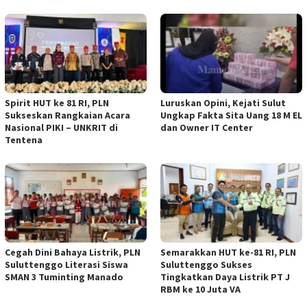
Spirit HUT ke 81 RI, PLN
Luruskan Opini, Kejati Sulut
Sukseskan Rangkaian Acara
Ungkap Fakta Sita Uang 18 M EL
Nasional PIKI – UNKRIT di
dan Owner IT Center
Tentena
Cegah Dini Bahaya Listrik, PLN
Semarakkan HUT ke-81 RI, PLN
Suluttenggo Literasi Siswa
Suluttenggo Sukses
SMAN 3 Tuminting Manado
Tingkatkan Daya Listrik PT J
RBM ke 10 Juta VA