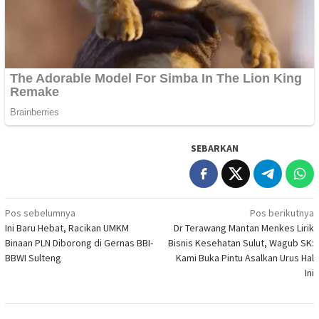
SEBARKAN
Navigasi
Pos sebelumnya
Pos berikutnya
Ini Baru Hebat, Racikan UMKM
Dr Terawang Mantan Menkes Lirik
pos
Binaan PLN Diborong di Gernas BBI-
Bisnis Kesehatan Sulut, Wagub SK:
BBWI Sulteng
Kami Buka Pintu Asalkan Urus Hal
Ini