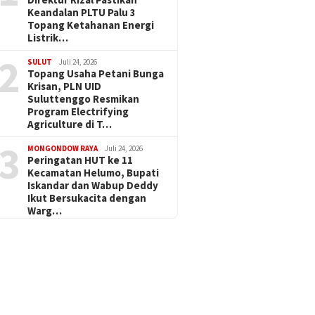
Keandalan PLTU Palu 3
Topang Ketahanan Energi
Listrik…
2
SULUT
Juli 24, 2026
Topang Usaha Petani Bunga
Krisan, PLN UID
Suluttenggo Resmikan
Program Electrifying
Agriculture di T…
3
MONGONDOW RAYA
Juli 24, 2026
Peringatan HUT ke 11
Kecamatan Helumo, Bupati
Iskandar dan Wabup Deddy
Ikut Bersukacita dengan
Warg…