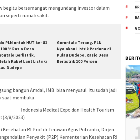
KR
uw begitu bersemangat mengundang investor dalam
n seperti rumah sakit.
BA
GO
do PLN untuk HUT ke- 81
Gorontalo Terang. PLN
, 100 % Rasio Desa
Nyalakan Listrik Perdana di
rontalo Berlistrik,
Pulau Dudepo, Rasio Desa
BERIT
telah Kabel Laut Listriki
Berlistrik 100 Persen
lau Dudepo
sung bangun Amdal, IMB bisa menyusul. Itu sudah jadi
ou saat membuka
Indonesia Medical Expo dan Health Tourism
t(3/8/2023).
i Kesehatan RI Prof dr Terawan Agus Putranto, Dirjen
engendalian Penyakit (P2P) Kementerian Kesehatan RI