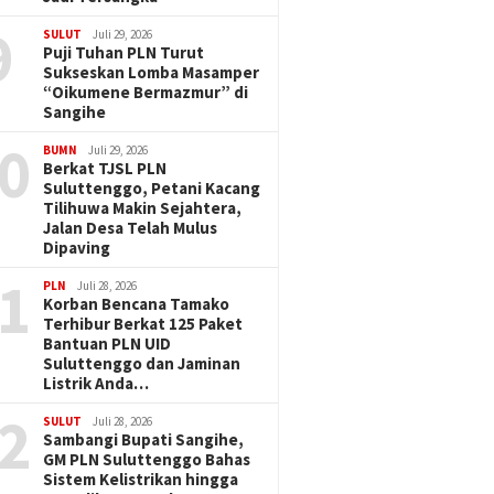
9
SULUT
Juli 29, 2026
Puji Tuhan PLN Turut
Sukseskan Lomba Masamper
“Oikumene Bermazmur” di
Sangihe
0
BUMN
Juli 29, 2026
Berkat TJSL PLN
Suluttenggo, Petani Kacang
Tilihuwa Makin Sejahtera,
Jalan Desa Telah Mulus
Dipaving
1
PLN
Juli 28, 2026
Korban Bencana Tamako
Terhibur Berkat 125 Paket
Bantuan PLN UID
Suluttenggo dan Jaminan
Listrik Anda…
2
SULUT
Juli 28, 2026
Sambangi Bupati Sangihe,
GM PLN Suluttenggo Bahas
Sistem Kelistrikan hingga