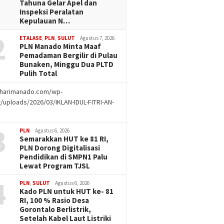
Tahuna Gelar Apel dan
Inspeksi Peralatan
Kepulauan N…
2
ETALASE
,
PLN
,
SULUT
Agustus 7, 2026
PLN Manado Minta Maaf
Pemadaman Bergilir di Pulau
Bunaken, Minggu Dua PLTD
Pulih Total
//harimanado.com/wp-
/uploads/2026/03/IKLAN-IDUL-FITRI-AN-
g
3
PLN
Agustus 6, 2026
Semarakkan HUT ke 81 RI,
PLN Dorong Digitalisasi
Pendidikan di SMPN1 Palu
Lewat Program TJSL
4
PLN
,
SULUT
Agustus 6, 2026
Kado PLN untuk HUT ke- 81
RI, 100 % Rasio Desa
Gorontalo Berlistrik,
Setelah Kabel Laut Listriki