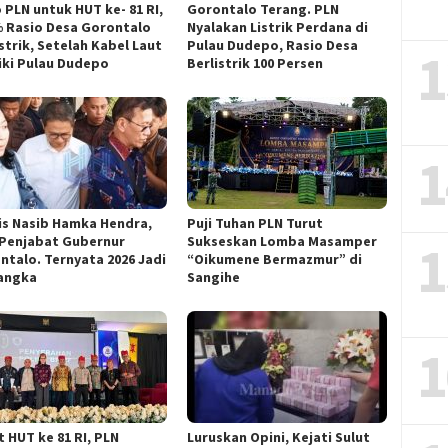
 PLN untuk HUT ke- 81 RI,
Gorontalo Terang. PLN
% Rasio Desa Gorontalo
Nyalakan Listrik Perdana di
strik, Setelah Kabel Laut
Pulau Dudepo, Rasio Desa
1
riki Pulau Dudepo
Berlistrik 100 Persen
1
is Nasib Hamka Hendra,
Puji Tuhan PLN Turut
 Penjabat Gubernur
Sukseskan Lomba Masamper
1
ntalo. Ternyata 2026 Jadi
“Oikumene Bermazmur” di
angka
Sangihe
1
t HUT ke 81 RI, PLN
Luruskan Opini, Kejati Sulut