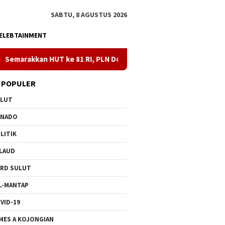
SABTU, 8 AGUSTUS 2026
ELEBTAINMENT
e 81 RI, PLN Dorong Digitalisasi Pendidikan di SMPN1 Palu Lewa
 POPULER
ULUT
ANADO
LITIK
LAUD
RD SULUT
L-MANTAP
VID-19
MES A KOJONGIAN