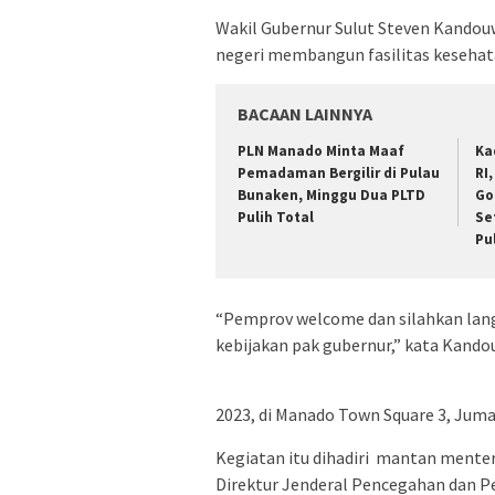
Wakil Gubernur Sulut Steven Kando
negeri membangun fasilitas kesehata
BACAAN LAINNYA
PLN Manado Minta Maaf
Ka
Pemadaman Bergilir di Pulau
RI
Bunaken, Minggu Dua PLTD
Go
Pulih Total
Se
Pu
“Pemprov welcome dan silahkan lang
kebijakan pak gubernur,” kata Kand
2023, di Manado Town Square 3, Juma
Kegiatan itu dihadiri mantan menter
Direktur Jenderal Pencegahan dan P