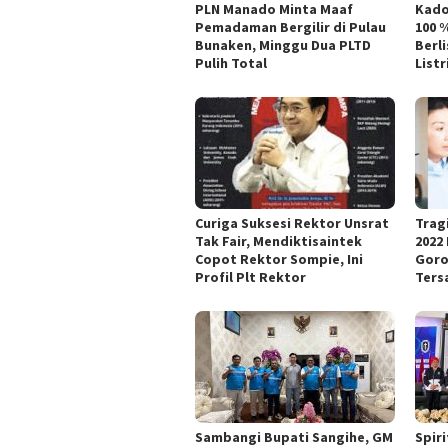
PLN Manado Minta Maaf
Kado
Pemadaman Bergilir di Pulau
100 
Bunaken, Minggu Dua PLTD
Berli
Pulih Total
List
Curiga Suksesi Rektor Unsrat
Trag
Tak Fair, Mendiktisaintek
2022
Copot Rektor Sompie, Ini
Goro
Profil Plt Rektor
Ters
Sambangi Bupati Sangihe, GM
Spiri