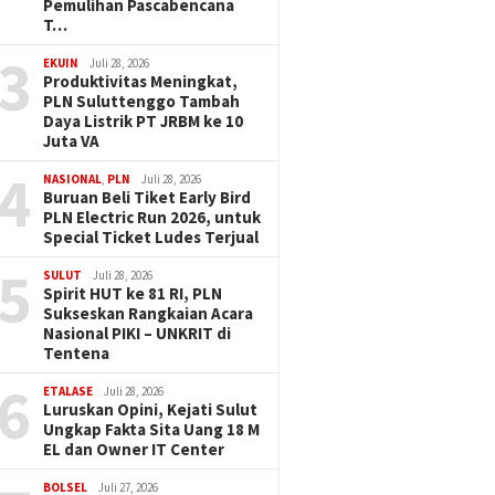
Pemulihan Pascabencana
T…
3
EKUIN
Juli 28, 2026
Produktivitas Meningkat,
PLN Suluttenggo Tambah
Daya Listrik PT JRBM ke 10
Juta VA
4
NASIONAL
,
PLN
Juli 28, 2026
Buruan Beli Tiket Early Bird
PLN Electric Run 2026, untuk
Special Ticket Ludes Terjual
5
SULUT
Juli 28, 2026
Spirit HUT ke 81 RI, PLN
Sukseskan Rangkaian Acara
Nasional PIKI – UNKRIT di
Tentena
6
ETALASE
Juli 28, 2026
Luruskan Opini, Kejati Sulut
Ungkap Fakta Sita Uang 18 M
EL dan Owner IT Center
BOLSEL
Juli 27, 2026