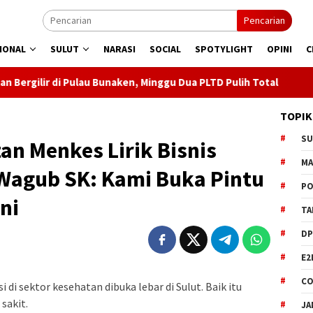
Pencarian
IONAL
SULUT
NARASI
SOCIAL
SPOTYLIGHT
OPINI
C
 Bunaken, Minggu Dua PLTD Pulih Total
Semarakkan HUT k
TOPIK
S
n Menkes Lirik Bisnis
M
 Wagub SK: Kami Buka Pintu
PO
ni
TA
DP
E2
CO
 sektor kesehatan dibuka lebar di Sulut. Baik itu
sakit.
JA