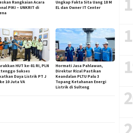
1
eskan Rangkaian Acara
Ungkap Fakta Sita Uang 18 M
onal PIKI – UNKRIT di
EL dan Owner IT Center
ena
1
1
rakkan HUT ke-81 RI, PLN
Hormati Jasa Pahlawan,
ttenggo Sukses
Direktur Rizal Pastikan
katkan Daya Listrik PT J
Keandalan PLTU Palu 3
ke 10 Juta VA
Topang Ketahanan Energi
Listrik di Sulteng
2
2