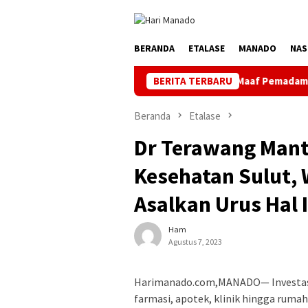
Loncat
ke
konten
BERANDA
ETALASE
MANADO
NAS
tara
PLN Manado Minta Maaf Pemadaman Bergilir di Pulau
BERITA TERBARU
Beranda
Etalase
Dr Terawang Manta
Kesehatan Sulut,
Asalkan Urus Hal I
Ham
Agustus 7, 2023
Harimanado.com,MANADO— Investasi di
farmasi, apotek, klinik hingga rumah 