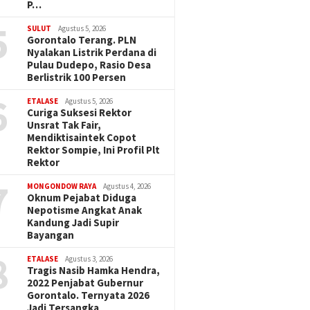
P…
5
SULUT
Agustus 5, 2026
Gorontalo Terang. PLN
Nyalakan Listrik Perdana di
Pulau Dudepo, Rasio Desa
Berlistrik 100 Persen
6
ETALASE
Agustus 5, 2026
Curiga Suksesi Rektor
Unsrat Tak Fair,
Mendiktisaintek Copot
Rektor Sompie, Ini Profil Plt
Rektor
7
MONGONDOW RAYA
Agustus 4, 2026
Oknum Pejabat Diduga
Nepotisme Angkat Anak
Kandung Jadi Supir
Bayangan
8
ETALASE
Agustus 3, 2026
Tragis Nasib Hamka Hendra,
2022 Penjabat Gubernur
Gorontalo. Ternyata 2026
Jadi Tersangka