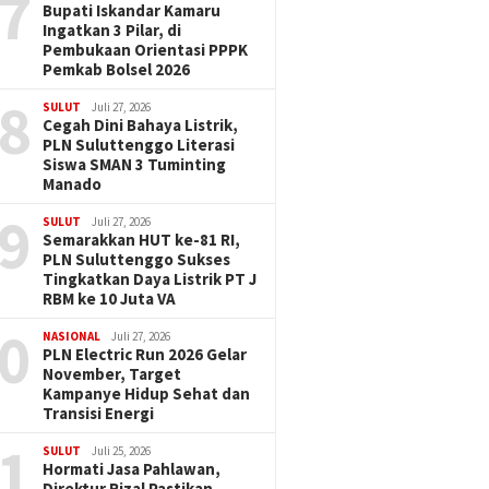
7
Bupati Iskandar Kamaru
Ingatkan 3 Pilar, di
Pembukaan Orientasi PPPK
Pemkab Bolsel 2026
8
SULUT
Juli 27, 2026
Cegah Dini Bahaya Listrik,
PLN Suluttenggo Literasi
Siswa SMAN 3 Tuminting
Manado
9
SULUT
Juli 27, 2026
Semarakkan HUT ke-81 RI,
PLN Suluttenggo Sukses
Tingkatkan Daya Listrik PT J
RBM ke 10 Juta VA
0
NASIONAL
Juli 27, 2026
PLN Electric Run 2026 Gelar
November, Target
Kampanye Hidup Sehat dan
Transisi Energi
1
SULUT
Juli 25, 2026
Hormati Jasa Pahlawan,
Direktur Rizal Pastikan