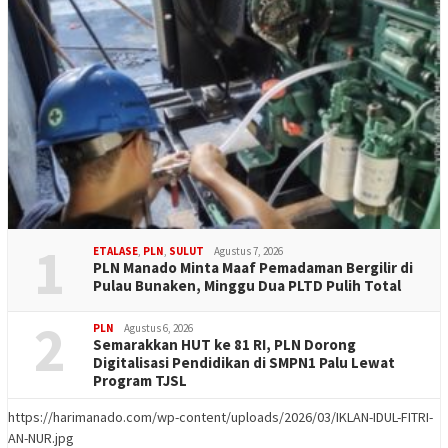
1
ETALASE
,
PLN
,
SULUT
Agustus 7, 2026
PLN Manado Minta Maaf Pemadaman Bergilir di
Pulau Bunaken, Minggu Dua PLTD Pulih Total
2
PLN
Agustus 6, 2026
Semarakkan HUT ke 81 RI, PLN Dorong
Digitalisasi Pendidikan di SMPN1 Palu Lewat
Program TJSL
https://harimanado.com/wp-content/uploads/2026/03/IKLAN-IDUL-FITRI-
AN-NUR.jpg