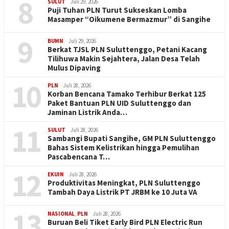
8
SULUT
Juli 29, 2026
Puji Tuhan PLN Turut Sukseskan Lomba
Masamper “Oikumene Bermazmur” di Sangihe
9
BUMN
Juli 29, 2026
Berkat TJSL PLN Suluttenggo, Petani Kacang
Tilihuwa Makin Sejahtera, Jalan Desa Telah
Mulus Dipaving
10
PLN
Juli 28, 2026
Korban Bencana Tamako Terhibur Berkat 125
Paket Bantuan PLN UID Suluttenggo dan
Jaminan Listrik Anda…
11
SULUT
Juli 28, 2026
Sambangi Bupati Sangihe, GM PLN Suluttenggo
Bahas Sistem Kelistrikan hingga Pemulihan
Pascabencana T…
12
EKUIN
Juli 28, 2026
Produktivitas Meningkat, PLN Suluttenggo
Tambah Daya Listrik PT JRBM ke 10 Juta VA
13
NASIONAL
,
PLN
Juli 28, 2026
Buruan Beli Tiket Early Bird PLN Electric Run