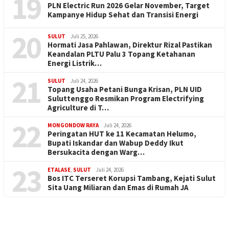
19
PLN Electric Run 2026 Gelar November, Target
Kampanye Hidup Sehat dan Transisi Energi
20
SULUT
Juli 25, 2026
Hormati Jasa Pahlawan, Direktur Rizal Pastikan
Keandalan PLTU Palu 3 Topang Ketahanan
Energi Listrik…
21
SULUT
Juli 24, 2026
Topang Usaha Petani Bunga Krisan, PLN UID
Suluttenggo Resmikan Program Electrifying
Agriculture di T…
22
MONGONDOW RAYA
Juli 24, 2026
Peringatan HUT ke 11 Kecamatan Helumo,
Bupati Iskandar dan Wabup Deddy Ikut
Bersukacita dengan Warg…
23
ETALASE
,
SULUT
Juli 24, 2026
Bos ITC Terseret Korupsi Tambang, Kejati Sulut
Sita Uang Miliaran dan Emas di Rumah JA