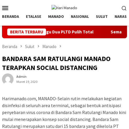
Loncat
Menu
ke
Mobile
konten
BERANDA
ETALASE
MANADO
NASIONAL
SULUT
NARASI
en, Minggu Dua PLTD Pulih Total
BERITA TERBARU
Semarakkan HUT ke 81 RI
Beranda
Sulut
Manado
BANDARA SAM RATULANGI MANADO
TERAPKAN SOCIAL DISTANCING
Admin
Maret 19, 2020
Harimanado.com, MANADO-Selain rutin melakukan kegiatan
disinfeksi di seluruh area terminal, sebagai bentuk antisipasi
penyebaran virus corona di Bandara Sam Ratulangi Manado kini
mulai menerapakan konsep social distancing. Bandara Sam
Ratulangi merupakan satu dari 15 bandara yang dikelola PT