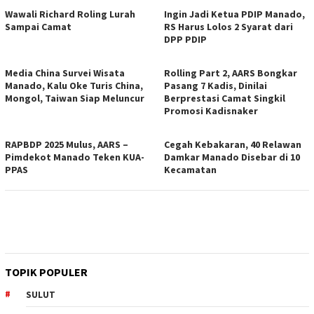
Wawali Richard Roling Lurah
Ingin Jadi Ketua PDIP Manado,
Sampai Camat
RS Harus Lolos 2 Syarat dari
DPP PDIP
Media China Survei Wisata
Rolling Part 2, AARS Bongkar
Manado, Kalu Oke Turis China,
Pasang 7 Kadis, Dinilai
Mongol, Taiwan Siap Meluncur
Berprestasi Camat Singkil
Promosi Kadisnaker
RAPBDP 2025 Mulus, AARS –
Cegah Kebakaran, 40 Relawan
Pimdekot Manado Teken KUA-
Damkar Manado Disebar di 10
PPAS
Kecamatan
TOPIK POPULER
SULUT