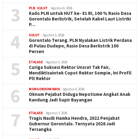
3
PLN
,
SULUT
Agustus 6, 2026
Kado PLN untuk HUT ke- 81 RI, 100 % Rasio Desa
Gorontalo Berlistrik, Setelah Kabel Laut Listriki
P…
4
SULUT
Agustus 5, 2026
Gorontalo Terang. PLN Nyalakan Listrik Perdana
di Pulau Dudepo, Rasio Desa Berlistrik 100
Persen
5
ETALASE
Agustus 5, 2026
Curiga Suksesi Rektor Unsrat Tak Fair,
Mendiktisaintek Copot Rektor Sompie, Ini Profil
Plt Rektor
6
MONGONDOW RAYA
Agustus 4, 2026
Oknum Pejabat Diduga Nepotisme Angkat Anak
Kandung Jadi Supir Bayangan
7
ETALASE
Agustus 3, 2026
Tragis Nasib Hamka Hendra, 2022 Penjabat
Gubernur Gorontalo. Ternyata 2026 Jadi
Tersangka