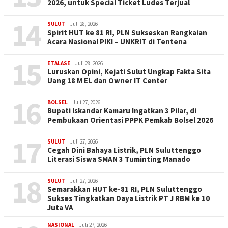
2026, untuk Special Ticket Ludes Terjual
14
SULUT
Juli 28, 2026
Spirit HUT ke 81 RI, PLN Sukseskan Rangkaian
Acara Nasional PIKI – UNKRIT di Tentena
15
ETALASE
Juli 28, 2026
Luruskan Opini, Kejati Sulut Ungkap Fakta Sita
Uang 18 M EL dan Owner IT Center
16
BOLSEL
Juli 27, 2026
Bupati Iskandar Kamaru Ingatkan 3 Pilar, di
Pembukaan Orientasi PPPK Pemkab Bolsel 2026
17
SULUT
Juli 27, 2026
Cegah Dini Bahaya Listrik, PLN Suluttenggo
Literasi Siswa SMAN 3 Tuminting Manado
18
SULUT
Juli 27, 2026
Semarakkan HUT ke-81 RI, PLN Suluttenggo
Sukses Tingkatkan Daya Listrik PT J RBM ke 10
Juta VA
NASIONAL
Juli 27, 2026