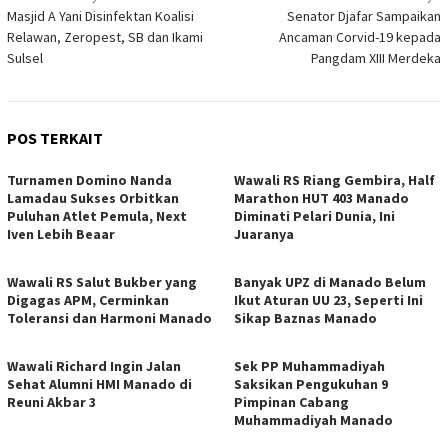
Masjid A Yani Disinfektan Koalisi
Senator Djafar Sampaikan
pos
Relawan, Zeropest, SB dan Ikami
Ancaman Corvid-19 kepada
Sulsel
Pangdam XIII Merdeka
POS TERKAIT
Turnamen Domino Nanda
Wawali RS Riang Gembira, Half
Lamadau Sukses Orbitkan
Marathon HUT 403 Manado
Puluhan Atlet Pemula, Next
Diminati Pelari Dunia, Ini
Iven Lebih Beaar
Juaranya
Wawali RS Salut Bukber yang
Banyak UPZ di Manado Belum
Digagas APM, Cerminkan
Ikut Aturan UU 23, Seperti Ini
Toleransi dan Harmoni Manado
Sikap Baznas Manado
Wawali Richard Ingin Jalan
Sek PP Muhammadiyah
Sehat Alumni HMI Manado di
Saksikan Pengukuhan 9
Reuni Akbar 3
Pimpinan Cabang
Muhammadiyah Manado