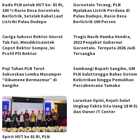
Kado PLN untuk HUT ke- 81 RI,
Gorontalo Terang. PLN
100 % Rasio Desa Gorontalo
Nyalakan Listrik Perdana di
Berlistrik, Setelah Kabel Laut
Pulau Dudepo, Rasio Desa
Listriki Pulau Dudepo
Berlistrik 100 Persen
Curiga Suksesi Rektor Unsrat
Tragis Nasib Hamka Hendra,
Tak Fair, Mendiktisaintek
2022 Penjabat Gubernur
Copot Rektor Sompie, Ini
Gorontalo. Ternyata 2026 Jadi
Profil Plt Rektor
Tersangka
Puji Tuhan PLN Turut
Sambangi Bupati Sangihe, GM
Sukseskan Lomba Masamper
PLN Suluttenggo Bahas Sistem
“Oikumene Bermazmur” di
Kelistrikan hingga Pemulihan
Sangihe
Pascabencana Tamako
Luruskan Opini, Kejati Sulut
Ungkap Fakta Sita Uang 18 M EL
dan Owner IT Center
Spirit HUT ke 81 RI, PLN