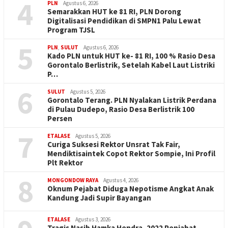
4
PLN
Agustus 6, 2026
Semarakkan HUT ke 81 RI, PLN Dorong
Digitalisasi Pendidikan di SMPN1 Palu Lewat
Program TJSL
5
PLN
,
SULUT
Agustus 6, 2026
Kado PLN untuk HUT ke- 81 RI, 100 % Rasio Desa
Gorontalo Berlistrik, Setelah Kabel Laut Listriki
P…
6
SULUT
Agustus 5, 2026
Gorontalo Terang. PLN Nyalakan Listrik Perdana
di Pulau Dudepo, Rasio Desa Berlistrik 100
Persen
7
ETALASE
Agustus 5, 2026
Curiga Suksesi Rektor Unsrat Tak Fair,
Mendiktisaintek Copot Rektor Sompie, Ini Profil
Plt Rektor
8
MONGONDOW RAYA
Agustus 4, 2026
Oknum Pejabat Diduga Nepotisme Angkat Anak
Kandung Jadi Supir Bayangan
ETALASE
Agustus 3, 2026
Tragis Nasib Hamka Hendra, 2022 Penjabat