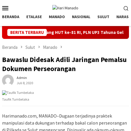
Loncat
Menu
ke
Mobile
konten
BERANDA
ETALASE
MANADO
NASIONAL
SULUT
NARASI
l Jelang HUT ke-81 RI, PLN UP3 Tahuna Gelar Apel dan Inspeksi Pe
BERITA TERBARU
Beranda
Sulut
Manado
Bawaslu Didesak Adili Jaringan Pemalsu
Dokumen Perseorangan
Admin
Juli 8, 2020
Taufik Tumbelaka
Harimanado.com, MANADO–Dugaan terjadinya praktek
manipulasi data dukungan terhadap bakal calon perseorangan
di Pilkada se Sulut mengencang. Disinyalir ada oknum-oknum