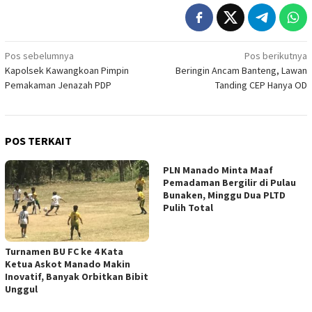
Navigasi
Pos sebelumnya
Pos berikutnya
Kapolsek Kawangkoan Pimpin
Beringin Ancam Banteng, Lawan
pos
Pemakaman Jenazah PDP
Tanding CEP Hanya OD
POS TERKAIT
PLN Manado Minta Maaf
Pemadaman Bergilir di Pulau
Bunaken, Minggu Dua PLTD
Pulih Total
Turnamen BU FC ke 4 Kata
Ketua Askot Manado Makin
Inovatif, Banyak Orbitkan Bibit
Unggul