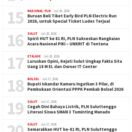
15
NASIONAL
,
PLN
Juli 28, 2026
Buruan Beli Tiket Early Bird PLN Electric Run
2026, untuk Special Ticket Ludes Terjual
16
SULUT
Juli 28, 2026
Spirit HUT ke 81 RI, PLN Sukseskan Rangkaian
Acara Nasional PIKI – UNKRIT di Tentena
17
ETALASE
Juli 28, 2026
Luruskan Opini, Kejati Sulut Ungkap Fakta Sita
Uang 18 M EL dan Owner IT Center
18
BOLSEL
Juli 27, 2026
Bupati Iskandar Kamaru Ingatkan 3 Pilar, di
Pembukaan Orientasi PPPK Pemkab Bolsel 2026
19
SULUT
Juli 27, 2026
Cegah Dini Bahaya Listrik, PLN Suluttenggo
Literasi Siswa SMAN 3 Tuminting Manado
20
SULUT
Juli 27, 2026
Semarakkan HUT ke-81 RI, PLN Suluttenggo