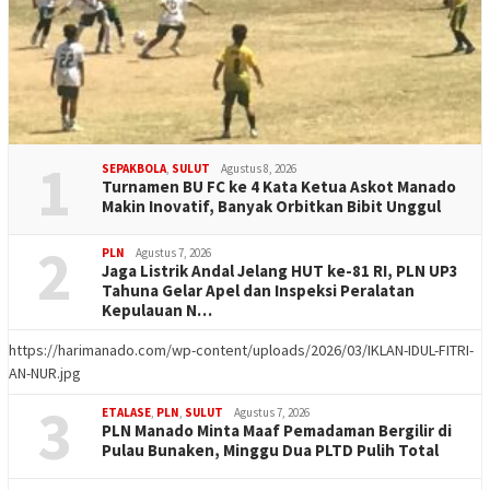
1
SEPAKBOLA
,
SULUT
Agustus 8, 2026
Turnamen BU FC ke 4 Kata Ketua Askot Manado
Makin Inovatif, Banyak Orbitkan Bibit Unggul
2
PLN
Agustus 7, 2026
Jaga Listrik Andal Jelang HUT ke-81 RI, PLN UP3
Tahuna Gelar Apel dan Inspeksi Peralatan
Kepulauan N…
https://harimanado.com/wp-content/uploads/2026/03/IKLAN-IDUL-FITRI-
AN-NUR.jpg
3
ETALASE
,
PLN
,
SULUT
Agustus 7, 2026
PLN Manado Minta Maaf Pemadaman Bergilir di
Pulau Bunaken, Minggu Dua PLTD Pulih Total