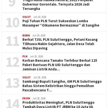
9
Gubernur Gorontalo. Ternyata 2026 Jadi
Tersangka
10
SULUT
Juli 29, 2026
Puji Tuhan PLN Turut Sukseskan Lomba
Masamper “Oikumene Bermazmur” di Sangihe
11
BUMN
Juli 29, 2026
Berkat TJSL PLN Suluttenggo, Petani Kacang
Tilihuwa Makin Sejahtera, Jalan Desa Telah
Mulus Dipaving
12
PLN
Juli 28, 2026
Korban Bencana Tamako Terhibur Berkat 125
Paket Bantuan PLN UID Suluttenggo dan
Jaminan Listrik Anda…
13
SULUT
Juli 28, 2026
Sambangi Bupati Sangihe, GM PLN Suluttenggo
Bahas Sistem Kelistrikan hingga Pemulihan
Pascabencana T…
14
EKUIN
Juli 28, 2026
Produktivitas Meningkat, PLN Suluttenggo
Tambah Daya Listrik PT JRBM ke 10 Juta VA