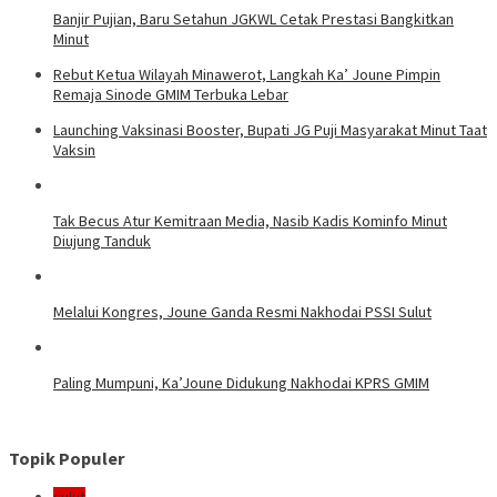
Banjir Pujian, Baru Setahun JGKWL Cetak Prestasi Bangkitkan
Minut
Rebut Ketua Wilayah Minawerot, Langkah Ka’ Joune Pimpin
Remaja Sinode GMIM Terbuka Lebar
Launching Vaksinasi Booster, Bupati JG Puji Masyarakat Minut Taat
Vaksin
Tak Becus Atur Kemitraan Media, Nasib Kadis Kominfo Minut
Diujung Tanduk
Melalui Kongres, Joune Ganda Resmi Nakhodai PSSI Sulut
Paling Mumpuni, Ka’Joune Didukung Nakhodai KPRS GMIM
Topik Populer