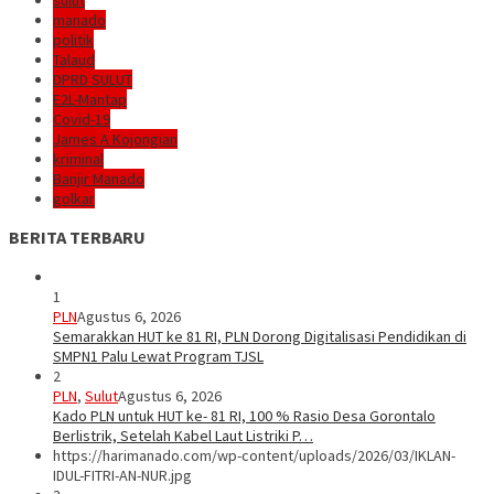
sulut
manado
politik
Talaud
DPRD SULUT
E2L-Mantap
Covid-19
James A Kojongian
kriminal
Banjir Manado
golkar
BERITA TERBARU
1
PLN
Agustus 6, 2026
Semarakkan HUT ke 81 RI, PLN Dorong Digitalisasi Pendidikan di
SMPN1 Palu Lewat Program TJSL
2
PLN
,
Sulut
Agustus 6, 2026
Kado PLN untuk HUT ke- 81 RI, 100 % Rasio Desa Gorontalo
Berlistrik, Setelah Kabel Laut Listriki P…
https://harimanado.com/wp-content/uploads/2026/03/IKLAN-
IDUL-FITRI-AN-NUR.jpg