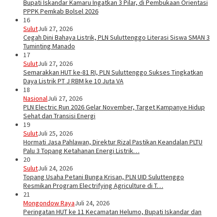
Bupati Iskandar Kamaru Ingatkan 3 Pilar, di Pembukaan Orientasi
PPPK Pemkab Bolsel 2026
16
Sulut
Juli 27, 2026
Cegah Dini Bahaya Listrik, PLN Suluttenggo Literasi Siswa SMAN 3
Tuminting Manado
17
Sulut
Juli 27, 2026
Semarakkan HUT ke-81 RI, PLN Suluttenggo Sukses Tingkatkan
Daya Listrik PT J RBM ke 10 Juta VA
18
Nasional
Juli 27, 2026
PLN Electric Run 2026 Gelar November, Target Kampanye Hidup
Sehat dan Transisi Energi
19
Sulut
Juli 25, 2026
Hormati Jasa Pahlawan, Direktur Rizal Pastikan Keandalan PLTU
Palu 3 Topang Ketahanan Energi Listrik…
20
Sulut
Juli 24, 2026
Topang Usaha Petani Bunga Krisan, PLN UID Suluttenggo
Resmikan Program Electrifying Agriculture di T…
21
Mongondow Raya
Juli 24, 2026
Peringatan HUT ke 11 Kecamatan Helumo, Bupati Iskandar dan