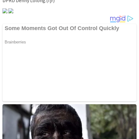
DPRD Denny Lolong.(fjr)