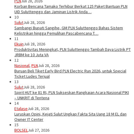
PLN
Juli 28, 2026
Korban Bencana Tamako Terhibur Berkat 125 Paket Bantuan PLN
UID Suluttenggo dan Jaminan Listrik Anda…
10
Sulut
Juli 28, 2026
Sambangi Bupati Sangihe, GM PLN Suluttenggo Bahas Sistem
Kelistrikan hingga Pemulihan Pascabencana T…
11
Ekuin
Juli 28, 2026
Produktivitas Meningkat, PLN Suluttenggo Tambah Daya Listrik PT
JRBM ke 10 Juta VA
12
Nasional
,
PLN
Juli 28, 2026
Buruan Beli Tiket Early Bird PLN Electric Run 2026, untuk Special
Ticket Ludes Terjual
13
Sulut
Juli 28, 2026
Spirit HUT ke 81 RI, PLN Sukseskan Rangkaian Acara Nasional PIKI
– UNKRIT di Tentena
14
Etalase
Juli 28, 2026
Luruskan Opini, Kejati Sulut Ungkap Fakta Sita Uang 18 M EL dan
Owner IT Center
15
BOLSEL
Juli 27, 2026