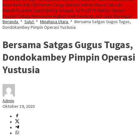
Desa Berlistrik 100 Persen
Curiga Suksesi Rektor Unsrat Tak Fair,
Mendiktisaintek Copot Rektor Sompie, Ini Profil Plt Rektor
Oknum
Pejabat Diduga Nepotisme Angkat Anak Kandung Jadi Supir Bayangan
Beranda
Sulut
Minahasa Utara
Bersama Satgas Gugus Tugas,
Dondokambey Pimpin Operasi Yustusia
Bersama Satgas Gugus Tugas,
Dondokambey Pimpin Operasi
Yustusia
Admin
Oktober 19, 2020