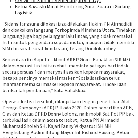
YSK Victor Sambut Kemenangan Versi QC
Ketua Bawaslu Minut Monitoring Surat Suara di Gudang
Logistik
“Sidang langsung dilokasi juga dilakukan Hakim PN Airmadidii
dan disaksikan langsung Forkopimda Minahasa Utara. Tindakan
langsung juga bagi pelanggar lalu lintas, yang tidak memakai
helm untuk pengendara sepeda motor, maupun tidak memiliki
SIM dan surat-surat kendaraan,”terang Dondokambey.
Sementara itu Kapolres Minut AKBP Grace Rahakbau SIK MSi
dalam operasi Justisi tersebut, meminta petugas bertindak
secara persuasif dan menyosilisasikan kepada masyarakat,
betapa pentinya memakai masker. “Sosialisasikan terus
manfaat memakai masker kepada masyarakat. Tindaki dan
berikanlah pembinaan,” kata Rahakbau.
Operasi Justisi tersebut, dilanjutkan dengan penertiban Alat
Peraga Kampanye (APK) Pilkada 2020. Dalam penertiban APK,
Clay dan Ketua DPRD Denny Lolong, naik mobil Sat Pol PP bak
terbuka.Hadir dalam acara tersebut, Ketua PN Airmadidi
Muhamad Sholeh SH, Kajari Fanny Widyastuti SH MH,
Penghubung Kodim Bitung Mayor Inf Richard Pusung, Ketua