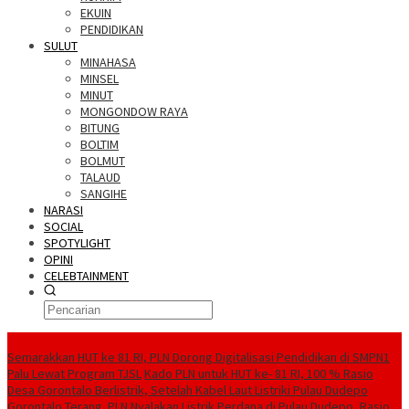
EKUIN
PENDIDIKAN
SULUT
MINAHASA
MINSEL
MINUT
MONGONDOW RAYA
BITUNG
BOLTIM
BOLMUT
TALAUD
SANGIHE
NARASI
SOCIAL
SPOTYLIGHT
OPINI
CELEBTAINMENT
BERITA TERBARU
Semarakkan HUT ke 81 RI, PLN Dorong Digitalisasi Pendidikan di SMPN1
Palu Lewat Program TJSL
Kado PLN untuk HUT ke- 81 RI, 100 % Rasio
Desa Gorontalo Berlistrik, Setelah Kabel Laut Listriki Pulau Dudepo
Gorontalo Terang. PLN Nyalakan Listrik Perdana di Pulau Dudepo, Rasio