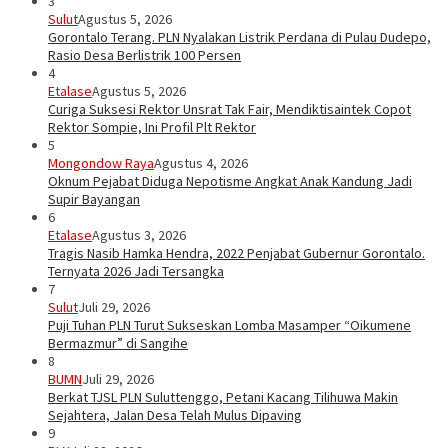
3
Sulut
Agustus 5, 2026
Gorontalo Terang. PLN Nyalakan Listrik Perdana di Pulau Dudepo,
Rasio Desa Berlistrik 100 Persen
4
Etalase
Agustus 5, 2026
Curiga Suksesi Rektor Unsrat Tak Fair, Mendiktisaintek Copot
Rektor Sompie, Ini Profil Plt Rektor
5
Mongondow Raya
Agustus 4, 2026
Oknum Pejabat Diduga Nepotisme Angkat Anak Kandung Jadi
Supir Bayangan
6
Etalase
Agustus 3, 2026
Tragis Nasib Hamka Hendra, 2022 Penjabat Gubernur Gorontalo.
Ternyata 2026 Jadi Tersangka
7
Sulut
Juli 29, 2026
Puji Tuhan PLN Turut Sukseskan Lomba Masamper “Oikumene
Bermazmur” di Sangihe
8
BUMN
Juli 29, 2026
Berkat TJSL PLN Suluttenggo, Petani Kacang Tilihuwa Makin
Sejahtera, Jalan Desa Telah Mulus Dipaving
9