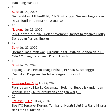
Tuminting Manado
15
Sulut
Juli 27, 2026
Semarakkan HUT ke-81 RI, PLN Suluttenggo Sukses Tingkatkan
Daya Listrik PT J RBM ke 10 Juta VA
16
Nasional
Juli 27, 2026
PLN Electric Run 2026 Gelar November, Target Kampanye Hidup
Sehat dan Transisi Energi
17
Sulut
Juli 25, 2026
Hormati Jasa Pahlawan, Direktur Rizal Pastikan Keandalan PLTU
Palu 3 Topang Ketahanan Energi Listrik…
18
Sulut
Juli 24, 2026
Topang Usaha Petani Bunga Krisan, PLN UID Suluttenggo
Resmikan Program Electrifying Agriculture di T…
19
Mongondow Raya
Juli 24, 2026
Peringatan HUT ke 11 Kecamatan Helumo, Bupati Iskandar dan
Wabup Deddy Ikut Bersukacita dengan Warg…
20
Etalase
,
Sulut
Juli 24, 2026
Bos ITC Terseret Korupsi Tambang, Kejati Sulut Sita Uang Miliaran
dan Emas di Rumah JA