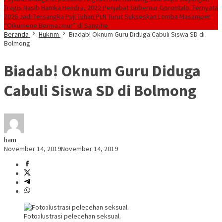
Tragis Nasib Hamka Hendra, 2022 Penjabat Gubernur Gorontalo. Ternyata
2026 Jadi Tersangka
Puji Tuhan PLN Turut Sukseskan Lomba Masamper
“Oikumene Bermazmur” di Sangihe
Beranda
Hukrim
Biadab! Oknum Guru Diduga Cabuli Siswa SD di
Bolmong
Biadab! Oknum Guru Diduga
Cabuli Siswa SD di Bolmong
ham
November 14, 2019
November 14, 2019
Foto:ilustrasi pelecehan seksual.