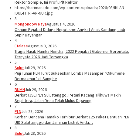
Rektor Sompie, Ini Profil Plt Rektor
https://harimanado.com/wp-content/uploads/2026/03/IKLAN-
IDUL-FITRI-AN-NUR.jpg
3
Mongondow Raya
Agustus 4, 2026
Oknum Pejabat Diduga Nepotisme Angkat Anak Kandung Jadi
Supir Bayangan
4
Etalase
Agustus 3, 2026
Tragis Nasib Hamka Hendra, 2022 Penjabat Gubernur Gorontalo.
Ternyata 2026 Jadi Tersangka
5
Sulut
Juli 29, 2026
Puji Tuhan PLN Turut Sukseskan Lomba Masamper “Oikumene
Bermazmur” di Sangihe
6
BUMN
Juli 29, 2026
Berkat TJSL PLN Suluttenggo, Petani Kacang Tilihuwa Makin
Sejahtera, Jalan Desa Telah Mulus Dipaving
7
PLN
Juli 28, 2026
Korban Bencana Tamako Terhibur Berkat 125 Paket Bantuan PLN
UID Suluttenggo dan Jaminan Listrik Anda…
8
Sulut
Juli 28, 2026