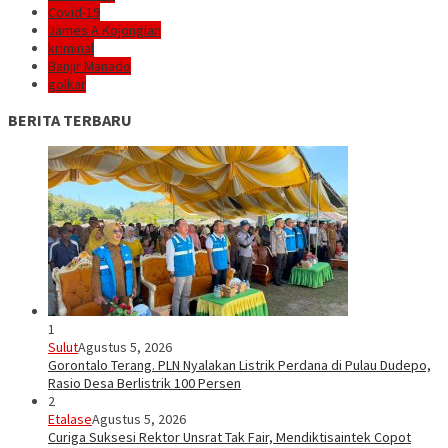
Covid-19
James A Kojongian
kriminal
Banjir Manado
golkar
BERITA TERBARU
1
Sulut
Agustus 5, 2026
Gorontalo Terang. PLN Nyalakan Listrik Perdana di Pulau Dudepo,
Rasio Desa Berlistrik 100 Persen
2
Etalase
Agustus 5, 2026
Curiga Suksesi Rektor Unsrat Tak Fair, Mendiktisaintek Copot