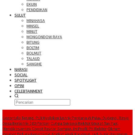
EKUIN
PENDIDIKAN
SULUT
MINAHASA
MINSEL
MINUT
MONGONDOW RAYA
BITUNG
BOLTIM
BOLMUT
TALAUD
SANGIHE
NARASI
SOCIAL
SPOTYLIGHT
OPINI
CELEBTAINMENT
BERITA TERBARU
Gorontalo Terang. PLN Nyalakan Listrik Perdana di Pulau Dudepo, Rasio
Desa Berlistrik 100 Persen
Curiga Suksesi Rektor Unsrat Tak Fair,
Mendiktisaintek Copot Rektor Sompie, Ini Profil Plt Rektor
Oknum
Pejabat Diduga Nepotisme Angkat Anak Kandung Jadi Supir Bayangan