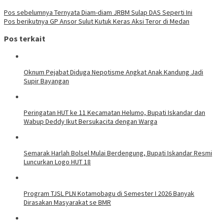
Pos sebelumnya
Ternyata Diam-diam JRBM Sulap DAS Seperti Ini
Pos berikutnya
GP Ansor Sulut Kutuk Keras Aksi Teror di Medan
Pos terkait
Oknum Pejabat Diduga Nepotisme Angkat Anak Kandung Jadi
Supir Bayangan
Peringatan HUT ke 11 Kecamatan Helumo, Bupati Iskandar dan
Wabup Deddy Ikut Bersukacita dengan Warga
Semarak Harlah Bolsel Mulai Berdengung, Bupati Iskandar Resmi
Luncurkan Logo HUT 18
Program TJSL PLN Kotamobagu di Semester I 2026 Banyak
Dirasakan Masyarakat se BMR