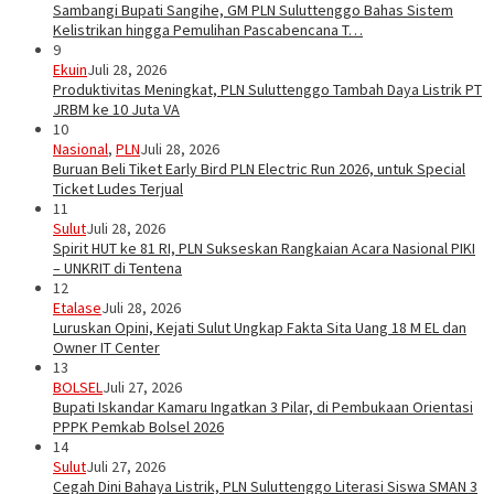
Sambangi Bupati Sangihe, GM PLN Suluttenggo Bahas Sistem
Kelistrikan hingga Pemulihan Pascabencana T…
9
Ekuin
Juli 28, 2026
Produktivitas Meningkat, PLN Suluttenggo Tambah Daya Listrik PT
JRBM ke 10 Juta VA
10
Nasional
,
PLN
Juli 28, 2026
Buruan Beli Tiket Early Bird PLN Electric Run 2026, untuk Special
Ticket Ludes Terjual
11
Sulut
Juli 28, 2026
Spirit HUT ke 81 RI, PLN Sukseskan Rangkaian Acara Nasional PIKI
– UNKRIT di Tentena
12
Etalase
Juli 28, 2026
Luruskan Opini, Kejati Sulut Ungkap Fakta Sita Uang 18 M EL dan
Owner IT Center
13
BOLSEL
Juli 27, 2026
Bupati Iskandar Kamaru Ingatkan 3 Pilar, di Pembukaan Orientasi
PPPK Pemkab Bolsel 2026
14
Sulut
Juli 27, 2026
Cegah Dini Bahaya Listrik, PLN Suluttenggo Literasi Siswa SMAN 3