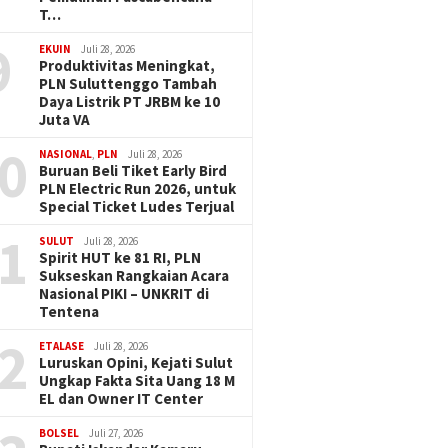
T…
9
EKUIN
Juli 28, 2026
Produktivitas Meningkat,
PLN Suluttenggo Tambah
Daya Listrik PT JRBM ke 10
Juta VA
0
NASIONAL
,
PLN
Juli 28, 2026
Buruan Beli Tiket Early Bird
PLN Electric Run 2026, untuk
Special Ticket Ludes Terjual
1
SULUT
Juli 28, 2026
Spirit HUT ke 81 RI, PLN
Sukseskan Rangkaian Acara
Nasional PIKI – UNKRIT di
Tentena
2
ETALASE
Juli 28, 2026
Luruskan Opini, Kejati Sulut
Ungkap Fakta Sita Uang 18 M
EL dan Owner IT Center
BOLSEL
Juli 27, 2026