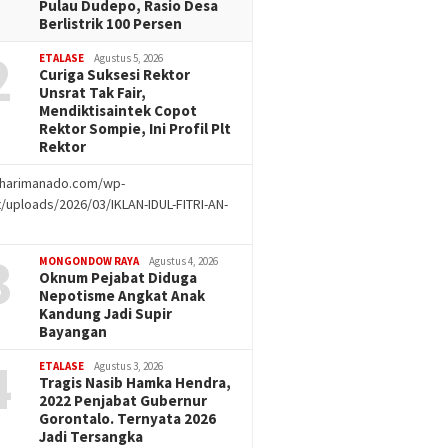
Pulau Dudepo, Rasio Desa
Berlistrik 100 Persen
2
ETALASE
Agustus 5, 2026
Curiga Suksesi Rektor
Unsrat Tak Fair,
Mendiktisaintek Copot
Rektor Sompie, Ini Profil Plt
Rektor
//harimanado.com/wp-
/uploads/2026/03/IKLAN-IDUL-FITRI-AN-
g
3
MONGONDOW RAYA
Agustus 4, 2026
Oknum Pejabat Diduga
Nepotisme Angkat Anak
Kandung Jadi Supir
Bayangan
4
ETALASE
Agustus 3, 2026
Tragis Nasib Hamka Hendra,
2022 Penjabat Gubernur
Gorontalo. Ternyata 2026
Jadi Tersangka