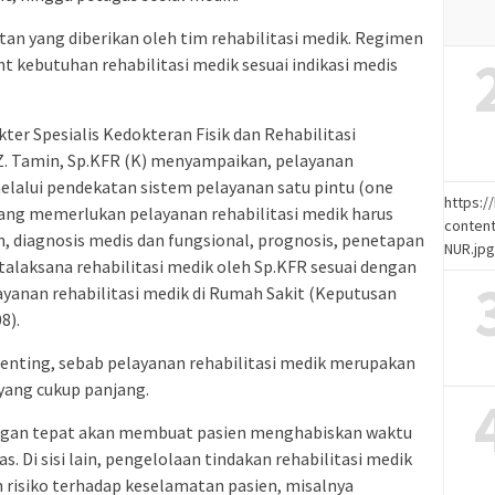
n yang diberikan oleh tim rehabilitasi medik. Regimen
t kebutuhan rehabilitasi medik sesuai indikasi medis
r Spesialis Kedokteran Fisik dan Rehabilitasi
za Z. Tamin, Sp.KFR (K) menyampaikan, pelayanan
melalui pendekatan sistem pelayanan satu pintu (one
https:
 yang memerlukan pelayanan rehabilitasi medik harus
content
 diagnosis medis dan fungsional, prognosis, penetapan
NUR.jp
talaksana rehabilitasi medik oleh Sp.KFR sesuai dengan
yanan rehabilitasi medik di Rumah Sakit (Keputusan
8).
enting, sebab pelayanan rehabilitasi medik merupakan
ang cukup panjang.
dengan tepat akan membuat pasien menghabiskan waktu
as. Di sisi lain, pengelolaan tindakan rehabilitasi medik
 risiko terhadap keselamatan pasien, misalnya