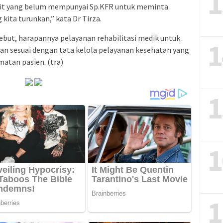
1
kit yang belum mempunyai Sp.KFR untuk meminta
kita turunkan,” kata Dr Tirza.
sebut, harapannya pelayanan rehabilitasi medik untuk
1
dan sesuai dengan tata kelola pelayanan kesehatan yang
tan pasien. (tra)
1
1
1