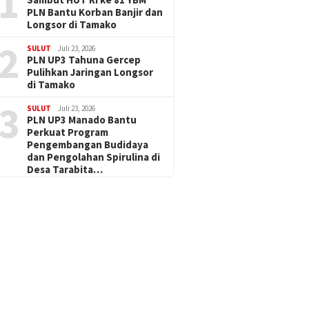
1
PLN Bantu Korban Banjir dan
Longsor di Tamako
2
SULUT
Juli 23, 2026
PLN UP3 Tahuna Gercep
Pulihkan Jaringan Longsor
di Tamako
3
SULUT
Juli 23, 2026
PLN UP3 Manado Bantu
Perkuat Program
Pengembangan Budidaya
dan Pengolahan Spirulina di
Desa Tarabita…