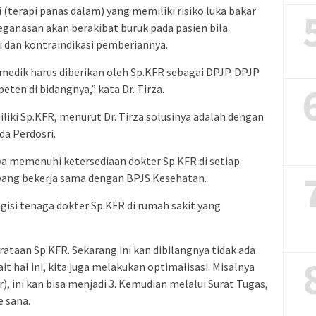
(terapi panas dalam) yang memiliki risiko luka bakar
eganasan akan berakibat buruk pada pasien bila
si dan kontraindikasi pemberiannya.
medik harus diberikan oleh Sp.KFR sebagai DPJP. DPJP
ten di bidangnya,” kata Dr. Tirza.
iki Sp.KFR, menurut Dr. Tirza solusinya adalah dengan
a Perdosri.
aya memenuhi ketersediaan dokter Sp.KFR di setiap
 yang bekerja sama dengan BPJS Kesehatan.
ngisi tenaga dokter Sp.KFR di rumah sakit yang
rataan Sp.KFR. Sekarang ini kan dibilangnya tidak ada
it hal ini, kita juga melakukan optimalisasi. Misalnya
r), ini kan bisa menjadi 3. Kemudian melalui Surat Tugas,
e sana.