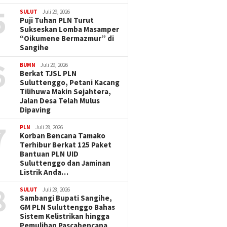
5
SULUT
Juli 29, 2026
Puji Tuhan PLN Turut
Sukseskan Lomba Masamper
“Oikumene Bermazmur” di
Sangihe
6
BUMN
Juli 29, 2026
Berkat TJSL PLN
Suluttenggo, Petani Kacang
Tilihuwa Makin Sejahtera,
Jalan Desa Telah Mulus
Dipaving
7
PLN
Juli 28, 2026
Korban Bencana Tamako
Terhibur Berkat 125 Paket
Bantuan PLN UID
Suluttenggo dan Jaminan
Listrik Anda…
8
SULUT
Juli 28, 2026
Sambangi Bupati Sangihe,
GM PLN Suluttenggo Bahas
Sistem Kelistrikan hingga
Pemulihan Pascabencana