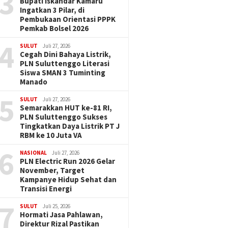
3
Bupati Iskandar Kamaru
Ingatkan 3 Pilar, di
Pembukaan Orientasi PPPK
Pemkab Bolsel 2026
4
SULUT
Juli 27, 2026
Cegah Dini Bahaya Listrik,
PLN Suluttenggo Literasi
Siswa SMAN 3 Tuminting
Manado
5
SULUT
Juli 27, 2026
Semarakkan HUT ke-81 RI,
PLN Suluttenggo Sukses
Tingkatkan Daya Listrik PT J
RBM ke 10 Juta VA
6
NASIONAL
Juli 27, 2026
PLN Electric Run 2026 Gelar
November, Target
Kampanye Hidup Sehat dan
Transisi Energi
7
SULUT
Juli 25, 2026
Hormati Jasa Pahlawan,
Direktur Rizal Pastikan