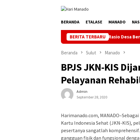
Loncat
ke
konten
BERANDA
ETALASE
MANADO
NAS
istrik Perdana di Pulau Dudepo, Rasio Desa Berlistrik 100 Perse
BERITA TERBARU
Beranda
Sulut
Manado
BPJS JKN-KIS Dij
Pelayanan Rehabil
Admin
September 28, 2020
Harimanado.com, MANADO–Sebagai p
Kartu Indonesia Sehat (JKN-KIS), pe
pesertanya sangatlah komprehensif.
gangguan fisik dan fungsional denga