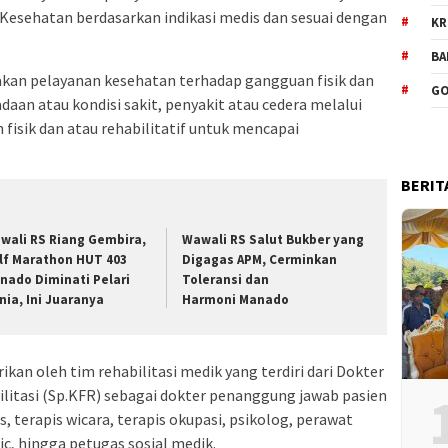
S Kesehatan berdasarkan indikasi medis dan sesuai dengan
KR
BA
akan pelayanan kesehatan terhadap gangguan fisik dan
GO
daan atau kondisi sakit, penyakit atau cedera melalui
 fisik dan atau rehabilitatif untuk mencapai
BERIT
wali RS Riang Gembira,
Wawali RS Salut Bukber yang
lf Marathon HUT 403
Digagas APM, Cerminkan
nado Diminati Pelari
Toleransi dan
nia, Ini Juaranya
Harmoni Manado
rikan oleh tim rehabilitasi medik yang terdiri dari Dokter
bilitasi (Sp.KFR) sebagai dokter penanggung jawab pasien
is, terapis wicara, terapis okupasi, psikolog, perawat
ic, hingga petugas sosial medik.