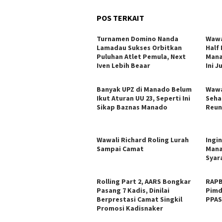
POS TERKAIT
Turnamen Domino Nanda
Wawa
Lamadau Sukses Orbitkan
Half
Puluhan Atlet Pemula, Next
Mana
Iven Lebih Beaar
Ini 
Banyak UPZ di Manado Belum
Wawa
Ikut Aturan UU 23, Seperti Ini
Seha
Sikap Baznas Manado
Reun
Wawali Richard Roling Lurah
Ingi
Sampai Camat
Mana
Syar
Rolling Part 2, AARS Bongkar
RAPB
Pasang 7 Kadis, Dinilai
Pimd
Berprestasi Camat Singkil
PPA
Promosi Kadisnaker