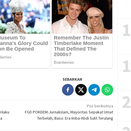
1
1
SEBARKAN
2
Pos berikutnya
rilaku
FGD POKDEM-Jurnalislam, Mayoritas Sepakat Umat
ta
Terbelah, Baso: Era Imba-Abdi Sulit Terulang