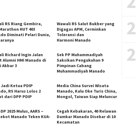
2
2
li RS Riang Gembira,
Wawali RS Salut Bukber yang
 Marathon HUT 403
Digagas APM, Cerminkan
do Diminati Pelari Dunia,
Toleransi dan
Juaranya
Harmoni Manado
2
li Richard Ingin Jalan
Sek PP Muhammadiyah
t Alumni HMI Manado di
Saksikan Pengukuhan 9
i Akbar 3
Pimpinan Cabang
Muhammadiyah Manado
n Jadi Ketua PDIP
Media China Survei Wisata
do, RS Harus Lolos 2
Manado, Kalu Oke Turis China,
at dari DPP PDIP
Mongol, Taiwan Siap Meluncur
DP 2025 Mulus, AARS –
Cegah Kebakaran, 40 Relawan
ekot Manado Teken KUA-
Damkar Manado Disebar di 10
S
Kecamatan