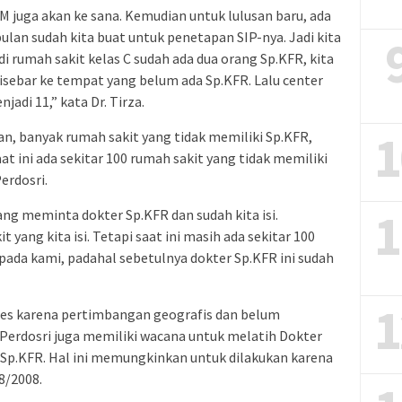
M juga akan ke sana. Kemudian untuk lulusan baru, ada
ulan sudah kita buat untuk penetapan SIP-nya. Jadi kita
di rumah sakit kelas C sudah ada dua orang Sp.KFR, kita
isebar ke tempat yang belum ada Sp.KFR. Lalu center
adi 11,” kata Dr. Tirza.
1
an, banyak rumah sakit yang tidak memiliki Sp.KFR,
t ini ada sekitar 100 rumah sakit yang tidak memiliki
erdosri.
1
ang meminta dokter Sp.KFR dan sudah kita isi.
 yang kita isi. Tetapi saat ini masih ada sekitar 100
ada kami, padahal sebetulnya dokter Sp.KFR ini sudah
1
kses karena pertimbangan geografis dan belum
erdosri juga memiliki wacana untuk melatih Dokter
 Sp.KFR. Hal ini memungkinkan untuk dilakukan karena
8/2008.