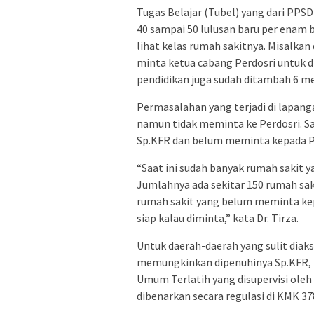
Tugas Belajar (Tubel) yang dari PPSD
40 sampai 50 lulusan baru per enam b
lihat kelas rumah sakitnya. Misalkan 
minta ketua cabang Perdosri untuk d
pendidikan juga sudah ditambah 6 menj
Permasalahan yang terjadi di lapang
namun tidak meminta ke Perdosri. Saa
Sp.KFR dan belum meminta kepada P
“Saat ini sudah banyak rumah sakit y
Jumlahnya ada sekitar 150 rumah sakit
rumah sakit yang belum meminta kep
siap kalau diminta,” kata Dr. Tirza.
Untuk daerah-daerah yang sulit dia
memungkinkan dipenuhinya Sp.KFR, P
Umum Terlatih yang disupervisi oleh
dibenarkan secara regulasi di KMK 37