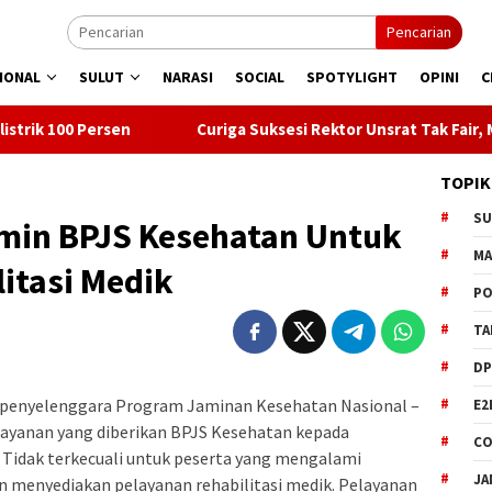
Pencarian
IONAL
SULUT
NARASI
SOCIAL
SPOTYLIGHT
OPINI
C
n
Curiga Suksesi Rektor Unsrat Tak Fair, Mendiktisaintek C
TOPIK
S
amin BPJS Kesehatan Untuk
M
itasi Medik
PO
TA
DP
enyelenggara Program Jaminan Kesehatan Nasional –
E2
layanan yang diberikan BPJS Kesehatan kepada
CO
 Tidak terkecuali untuk peserta yang mengalami
JA
n menyediakan pelayanan rehabilitasi medik. Pelayanan