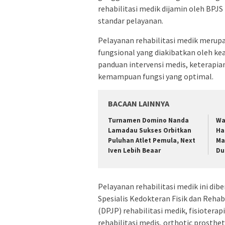
rehabilitasi medik dijamin oleh BPJ
standar pelayanan.
Pelayanan rehabilitasi medik merup
fungsional yang diakibatkan oleh kea
panduan intervensi medis, keterapian
kemampuan fungsi yang optimal.
BACAAN LAINNYA
Turnamen Domino Nanda
Wa
Lamadau Sukses Orbitkan
Ha
Puluhan Atlet Pemula, Next
Ma
Iven Lebih Beaar
Du
Pelayanan rehabilitasi medik ini dibe
Spesialis Kedokteran Fisik dan Reha
(DPJP) rehabilitasi medik, fisioterap
rehabilitasi medis, orthotic prosthet