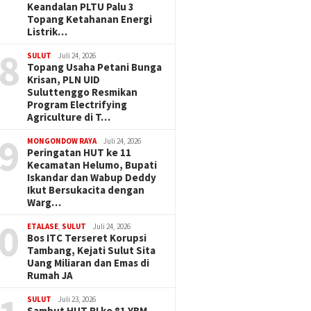
Keandalan PLTU Palu 3
Topang Ketahanan Energi
Listrik…
8
SULUT
Juli 24, 2026
Topang Usaha Petani Bunga
Krisan, PLN UID
Suluttenggo Resmikan
Program Electrifying
Agriculture di T…
9
MONGONDOW RAYA
Juli 24, 2026
Peringatan HUT ke 11
Kecamatan Helumo, Bupati
Iskandar dan Wabup Deddy
Ikut Bersukacita dengan
Warg…
0
ETALASE
,
SULUT
Juli 24, 2026
Bos ITC Terseret Korupsi
Tambang, Kejati Sulut Sita
Uang Miliaran dan Emas di
Rumah JA
SULUT
Juli 23, 2026
Sambut HUT RI ke 81 YBM