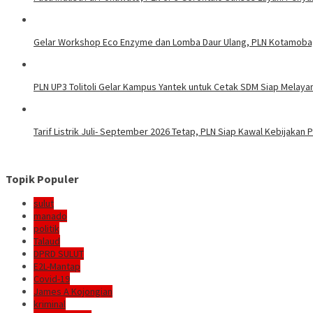
Gelar Workshop Eco Enzyme dan Lomba Daur Ulang, PLN Kotamoba
PLN UP3 Tolitoli Gelar Kampus Yantek untuk Cetak SDM Siap Melaya
Tarif Listrik Juli- September 2026 Tetap, PLN Siap Kawal Kebijakan
Topik Populer
sulut
manado
politik
Talaud
DPRD SULUT
E2L-Mantap
Covid-19
James A Kojongian
kriminal