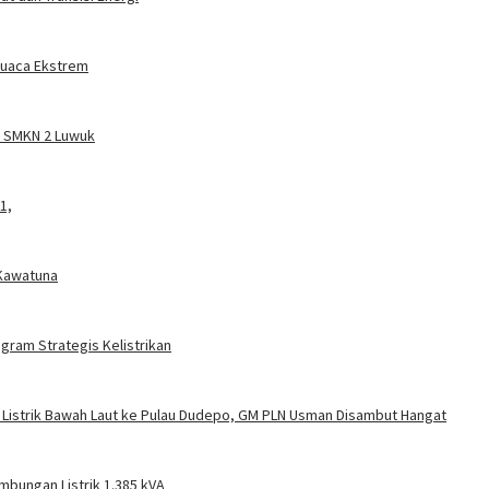
 Cuaca Ekstrem
a SMKN 2 Luwuk
1,
 Kawatuna
gram Strategis Kelistrikan
 Listrik Bawah Laut ke Pulau Dudepo, GM PLN Usman Disambut Hangat
mbungan Listrik 1.385 kVA