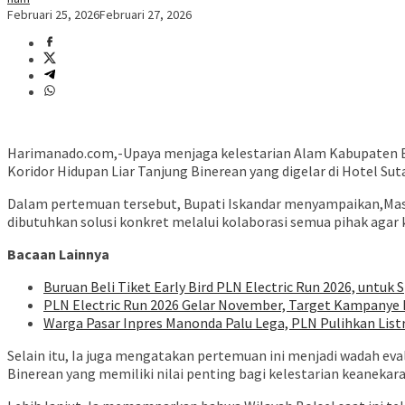
Februari 25, 2026
Februari 27, 2026
Harimanado.com,-Upaya menjaga kelestarian Alam Kabupaten B
Koridor Hidupan Liar Tanjung Binerean yang digelar di Hotel Su
Dalam pertemuan tersebut, Bupati Iskandar menyampaikan,Masala
dibutuhkan solusi konkret melalui kolaborasi semua pihak agar
Bacaan Lainnya
Buruan Beli Tiket Early Bird PLN Electric Run 2026, untuk S
PLN Electric Run 2026 Gelar November, Target Kampanye H
Warga Pasar Inpres Manonda Palu Lega, PLN Pulihkan List
Selain itu, Ia juga mengatakan pertemuan ini menjadi wadah ev
Binerean yang memiliki nilai penting bagi kelestarian keaneka