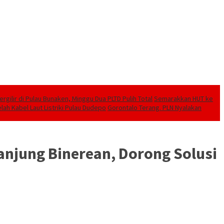
ilir di Pulau Bunaken, Minggu Dua PLTD Pulih Total
Semarakkan HUT ke
lah Kabel Laut Listriki Pulau Dudepo
Gorontalo Terang. PLN Nyalakan
anjung Binerean, Dorong Solusi