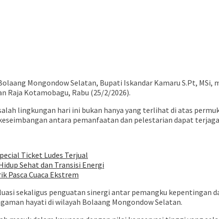
olaang Mongondow Selatan, Bupati Iskandar Kamaru S.Pt, MSi,
tan Raja Kotamobagu, Rabu (25/2/2026).
h lingkungan hari ini bukan hanya yang terlihat di atas permuk
 keseimbangan antara pemanfaatan dan pelestarian dapat terjaga
pecial Ticket Ludes Terjual
idup Sehat dan Transisi Energi
rik Pasca Cuaca Ekstrem
aluasi sekaligus penguatan sinergi antar pemangku kepentingan d
ragaman hayati di wilayah Bolaang Mongondow Selatan.