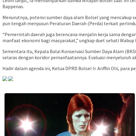
Lebih lanjut, Ia memamparkan bahwa Wilayah Bolsel saat ini tel
Bappenas.
Menurutnya, potensi sumber daya alam Bolsel yang mencakup s
pun tengah menyusun Peraturan Daerah (Perda) terkait perlind
“Pemerintah daerah juga berencana menjalin kerja sama deng
manfaat ekonomi bagi masyarakat,” ungkap duet sehati Wabup D
Sementara itu, Kepala Balai Konservasi Sumber Daya Alam (BK
selaras dengan koridor pemanfaatannya. Evaluasi menyeluruh a
Hadir dalam agenda ini, Ketua DPRD Bolsel Ir. Ariffin Olii, para