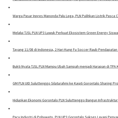
Warga Pasar Inpres Manonda Palu Lega, PLN Pulihkan Listrik Pasca
Melalui TJSL PLN UP3 Luwuk Perkuat Ekosistem Green Energy Sisw
Tayang 11/08 di Indonesia, 2 Hari Kung Fu Soccer Raub Pendapatan 
Bukti Nyata TJSL PLN Mampu Ubah Sampah menjadi Harapan di TPA
GM PLN UID Suluttenggo Silaturahmi ke Kajati Gorontalo Sharing Pro
Hidupkan Ekonomi Gorontalo PLN Suluttenggo Bangun Infrastruktur
Pacu Industri di Pohuwato, PLN UP3 Gorontalo Sukses Layani Penya