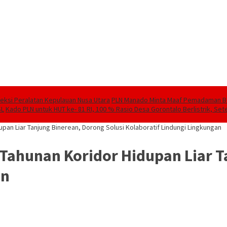
speksi Peralatan Kepulauan Nusa Utara
PLN Manado Minta Maaf Pemadaman Berg
SL
Kado PLN untuk HUT ke- 81 RI, 100 % Rasio Desa Gorontalo Berlistrik, Sete
upan Liar Tanjung Binerean, Dorong Solusi Kolaboratif Lindungi Lingkungan
 Tahunan Koridor Hidupan Liar T
an