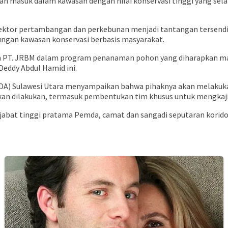
ah masuk dalam kawasan dengan nilai konservasi tinggi yang selan
ektor pertambangan dan perkebunan menjadi tantangan tersendi
ungan kawasan konservasi berbasis masyarakat.
an PT. JRBM dalam program penanaman pohon yang diharapkan m
eddy Abdul Hamid ini.
SDA) Sulawesi Utara menyampaikan bahwa pihaknya akan melakuka
kan dilakukan, termasuk pembentukan tim khusus untuk mengkaji 
 pejabat tinggi pratama Pemda, camat dan sangadi seputaran korido