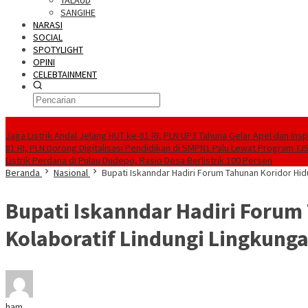
TALAUD
SANGIHE
NARASI
SOCIAL
SPOTYLIGHT
OPINI
CELEBTAINMENT
BERITA TERBARU
Jaga Listrik Andal Jelang HUT ke-81 RI, PLN UP3 Tahuna Gelar Apel dan In
81 RI, PLN Dorong Digitalisasi Pendidikan di SMPN1 Palu Lewat Program TJ
Listrik Perdana di Pulau Dudepo, Rasio Desa Berlistrik 100 Persen
Beranda
Nasional
Bupati Iskanndar Hadiri Forum Tahunan Koridor Hid
Bupati Iskanndar Hadiri Forum
Kolaboratif Lindungi Lingkung
ham