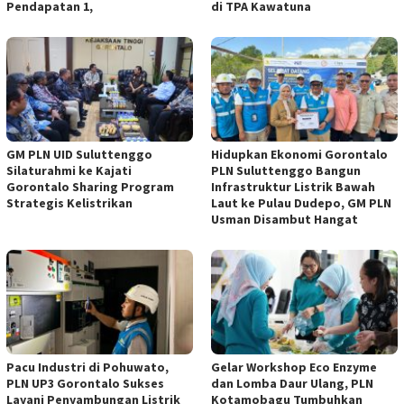
Pendapatan 1,
di TPA Kawatuna
GM PLN UID Suluttenggo
Hidupkan Ekonomi Gorontalo
Silaturahmi ke Kajati
PLN Suluttenggo Bangun
Gorontalo Sharing Program
Infrastruktur Listrik Bawah
Strategis Kelistrikan
Laut ke Pulau Dudepo, GM PLN
Usman Disambut Hangat
Pacu Industri di Pohuwato,
Gelar Workshop Eco Enzyme
PLN UP3 Gorontalo Sukses
dan Lomba Daur Ulang, PLN
Layani Penyambungan Listrik
Kotamobagu Tumbuhkan