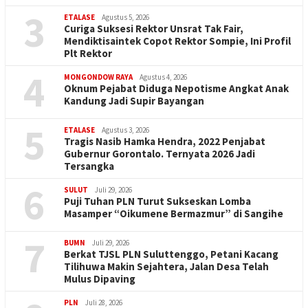
3
ETALASE
Agustus 5, 2026
Curiga Suksesi Rektor Unsrat Tak Fair,
Mendiktisaintek Copot Rektor Sompie, Ini Profil
Plt Rektor
4
MONGONDOW RAYA
Agustus 4, 2026
Oknum Pejabat Diduga Nepotisme Angkat Anak
Kandung Jadi Supir Bayangan
5
ETALASE
Agustus 3, 2026
Tragis Nasib Hamka Hendra, 2022 Penjabat
Gubernur Gorontalo. Ternyata 2026 Jadi
Tersangka
6
SULUT
Juli 29, 2026
Puji Tuhan PLN Turut Sukseskan Lomba
Masamper “Oikumene Bermazmur” di Sangihe
7
BUMN
Juli 29, 2026
Berkat TJSL PLN Suluttenggo, Petani Kacang
Tilihuwa Makin Sejahtera, Jalan Desa Telah
Mulus Dipaving
PLN
Juli 28, 2026