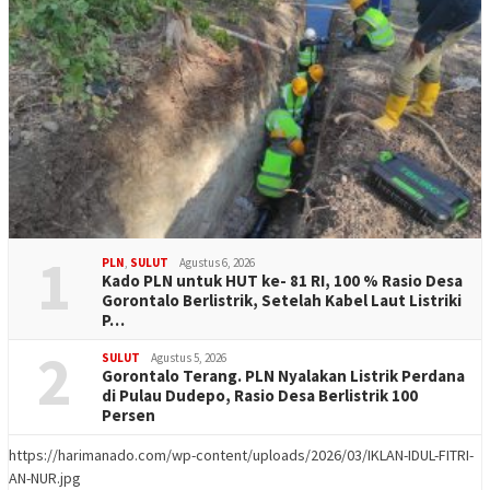
1
PLN
,
SULUT
Agustus 6, 2026
Kado PLN untuk HUT ke- 81 RI, 100 % Rasio Desa
Gorontalo Berlistrik, Setelah Kabel Laut Listriki
P…
2
SULUT
Agustus 5, 2026
Gorontalo Terang. PLN Nyalakan Listrik Perdana
di Pulau Dudepo, Rasio Desa Berlistrik 100
Persen
https://harimanado.com/wp-content/uploads/2026/03/IKLAN-IDUL-FITRI-
AN-NUR.jpg