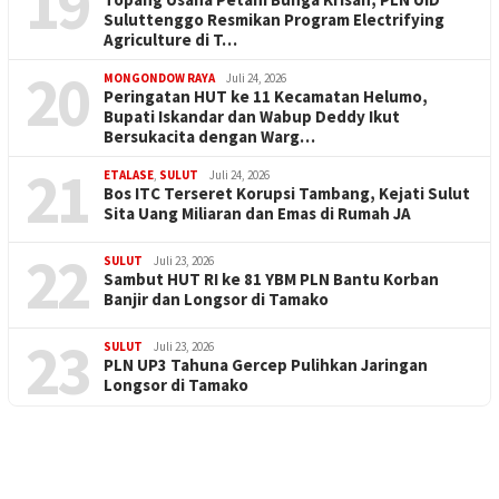
19
Suluttenggo Resmikan Program Electrifying
Agriculture di T…
20
MONGONDOW RAYA
Juli 24, 2026
Peringatan HUT ke 11 Kecamatan Helumo,
Bupati Iskandar dan Wabup Deddy Ikut
Bersukacita dengan Warg…
21
ETALASE
,
SULUT
Juli 24, 2026
Bos ITC Terseret Korupsi Tambang, Kejati Sulut
Sita Uang Miliaran dan Emas di Rumah JA
22
SULUT
Juli 23, 2026
Sambut HUT RI ke 81 YBM PLN Bantu Korban
Banjir dan Longsor di Tamako
23
SULUT
Juli 23, 2026
PLN UP3 Tahuna Gercep Pulihkan Jaringan
Longsor di Tamako