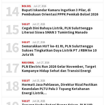
14
BOLSEL
Juli 27, 2026
Bupati Iskandar Kamaru Ingatkan 3 Pilar, di
Pembukaan Orientasi PPPK Pemkab Bolsel 2026
15
SULUT
Juli 27, 2026
Cegah Dini Bahaya Listrik, PLN Suluttenggo
Literasi Siswa SMAN 3 Tuminting Manado
16
SULUT
Juli 27, 2026
Semarakkan HUT ke-81 RI, PLN Suluttenggo
Sukses Tingkatkan Daya Listrik PT J RBM ke 10
Juta VA
17
NASIONAL
Juli 27, 2026
PLN Electric Run 2026 Gelar November, Target
Kampanye Hidup Sehat dan Transisi Energi
18
SULUT
Juli 25, 2026
Hormati Jasa Pahlawan, Direktur Rizal Pastikan
Keandalan PLTU Palu 3 Topang Ketahanan
Energi Listrik…
SULUT
Juli 24, 2026
Topang Usaha Petani Bunga Krisan, PLN UID