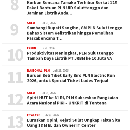
8
Korban Bencana Tamako Terhibur Berkat 125
Paket Bantuan PLN UID Suluttenggo dan
Jaminan Listrik Anda…
9
SULUT
Juli 28, 2026
Sambangi Bupati Sangihe, GM PLN Suluttenggo
Bahas Sistem Kelistrikan hingga Pemulihan
Pascabencana T…
10
EKUIN
Juli 28, 2026
Produktivitas Meningkat, PLN Suluttenggo
Tambah Daya Listrik PT JRBM ke 10 Juta VA
11
NASIONAL
,
PLN
Juli 28, 2026
Buruan Beli Tiket Early Bird PLN Electric Run
2026, untuk Special Ticket Ludes Terjual
12
SULUT
Juli 28, 2026
Spirit HUT ke 81 RI, PLN Sukseskan Rangkaian
Acara Nasional PIKI – UNKRIT di Tentena
13
ETALASE
Juli 28, 2026
Luruskan Opini, Kejati Sulut Ungkap Fakta Sita
Uang 18 M EL dan Owner IT Center