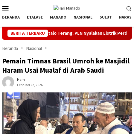
Loncat
Menu
ke
Mobile
konten
BERANDA
ETALASE
MANADO
NASIONAL
SULUT
NARASI
orontalo Terang. PLN Nyalakan Listrik Perdana di Pulau Dudepo, 
BERITA TERBARU
Beranda
Nasional
Pemain Timnas Brasil Umroh ke Masjidil
Haram Usai Mualaf di Arab Saudi
Ham
Februari 22, 2026