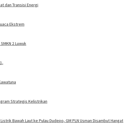
t dan Transisi Energi
 Cuaca Ekstrem
a SMKN 2 Luwuk
1,
 Kawatuna
gram Strategis Kelistrikan
 Listrik Bawah Laut ke Pulau Dudepo, GM PLN Usman Disambut Hangat