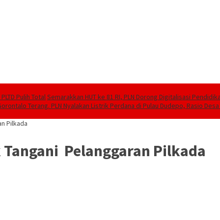
PLTD Pulih Total
Semarakkan HUT ke 81 RI, PLN Dorong Digitalisasi Pendidi
Gorontalo Terang. PLN Nyalakan Listrik Perdana di Pulau Dudepo, Rasio Desa 
an Pilkada
 Tangani Pelanggaran Pilkada