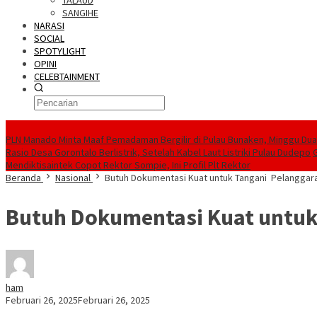
TALAUD
SANGIHE
NARASI
SOCIAL
SPOTYLIGHT
OPINI
CELEBTAINMENT
BERITA TERBARU
PLN Manado Minta Maaf Pemadaman Bergilir di Pulau Bunaken, Minggu Dua 
Rasio Desa Gorontalo Berlistrik, Setelah Kabel Laut Listriki Pulau Dudepo
Mendiktisaintek Copot Rektor Sompie, Ini Profil Plt Rektor
Beranda
Nasional
Butuh Dokumentasi Kuat untuk Tangani Pelanggar
Butuh Dokumentasi Kuat untuk
ham
Februari 26, 2025
Februari 26, 2025