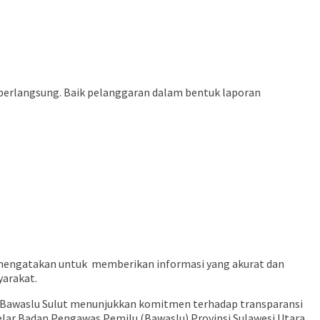
erlangsung. Baik pelanggaran dalam bentuk laporan
slu mengatakan untuk memberikan informasi yang akurat dan
yarakat.
 Bawaslu Sulut menunjukkan komitmen terhadap transparansi
gelar Badan Pengawas Pemilu (Bawaslu) Provinsi Sulawesi Utara