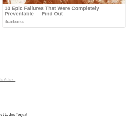
slu Sulut
ket Ludes Terjual