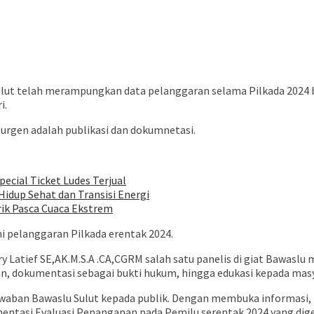
t telah merampungkan data pelanggaran selama Pilkada 2024 b
i.
 urgen adalah publikasi dan dokumnetasi.
pecial Ticket Ludes Terjual
idup Sehat dan Transisi Energi
rik Pasca Cuaca Ekstrem
ni pelanggaran Pilkada erentak 2024.
try Latief SE,AK.M.S.A .CA,CGRM salah satu panelis di giat Bawa
, dokumentasi sebagai bukti hukum, hingga edukasi kepada mas
waban Bawaslu Sulut kepada publik. Dengan membuka informasi,
okumentasi Evaluasi Penanganan pada Pemilu serentak 2024 yang di