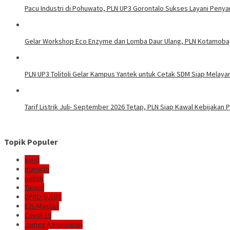
Pacu Industri di Pohuwato, PLN UP3 Gorontalo Sukses Layani Penya
Gelar Workshop Eco Enzyme dan Lomba Daur Ulang, PLN Kotamoba
PLN UP3 Tolitoli Gelar Kampus Yantek untuk Cetak SDM Siap Melaya
Tarif Listrik Juli- September 2026 Tetap, PLN Siap Kawal Kebijakan
Topik Populer
sulut
manado
politik
Talaud
DPRD SULUT
E2L-Mantap
Covid-19
James A Kojongian