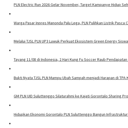
PLN Electric Run 2026 Gelar November, Target Kampanye Hidup Seha
Warga Pasar Inpres Manonda Palu Lega, PLN Pulihkan Listrik Pasca
Melalui TJSL PLN UP3 Luwuk Perkuat Ekosistem Green Energy Sisw
Tayang 11/08 di Indonesia, 2 Hari Kung Fu Soccer Raub Pendapatan 
Bukti Nyata TJSL PLN Mampu Ubah Sampah menjadi Harapan di TPA
GM PLN UID Suluttenggo Silaturahmi ke Kajati Gorontalo Sharing Pro
Hidupkan Ekonomi Gorontalo PLN Suluttenggo Bangun Infrastruktur