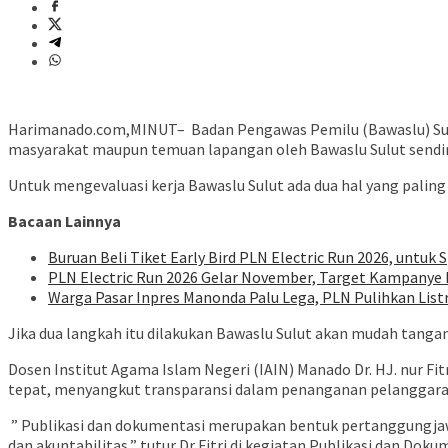
Harimanado.com,MINUT– Badan Pengawas Pemilu (Bawaslu) Sulu
masyarakat maupun temuan lapangan oleh Bawaslu Sulut sendir
Untuk mengevaluasi kerja Bawaslu Sulut ada dua hal yang paling
Bacaan Lainnya
Buruan Beli Tiket Early Bird PLN Electric Run 2026, untuk S
PLN Electric Run 2026 Gelar November, Target Kampanye H
Warga Pasar Inpres Manonda Palu Lega, PLN Pulihkan List
Jika dua langkah itu dilakukan Bawaslu Sulut akan mudah tanga
Dosen Institut Agama Islam Negeri (IAIN) Manado Dr. HJ. nur Fi
tepat, menyangkut transparansi dalam penanganan pelanggaran
” Publikasi dan dokumentasi merupakan bentuk pertanggungja
dan akuntabilitas,” tutur Dr Fitri di kegiatan Publikasi dan D