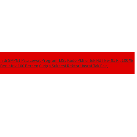
kan di SMPN1 Palu Lewat Program TJSL
Kado PLN untuk HUT ke- 81 RI, 100 %
Berlistrik 100 Persen
Curiga Suksesi Rektor Unsrat Tak Fair,