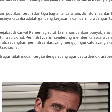
m publikasi terdiri dari tiga bagian antara lain; disinformasi d
lusinya kata dia adalah gandeng kerjasama dan bermitra denga
jabat di Kanwil Kememag Sulut. Ia menambahkan banyak jenis pel
lih tradisional. Pemilih type ini cenderung memberikan suara d
aerah. Sedangkan pemilih cerdas, yang menguji figur calon yang
tradisional.
h agar tidak mudah tergiur dengan uang agar pesta demokrasi be