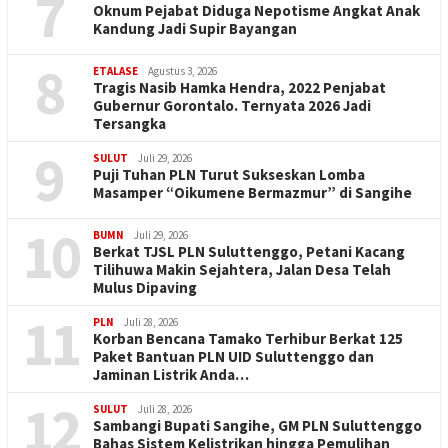
7
Oknum Pejabat Diduga Nepotisme Angkat Anak
Kandung Jadi Supir Bayangan
8
ETALASE
Agustus 3, 2026
Tragis Nasib Hamka Hendra, 2022 Penjabat
Gubernur Gorontalo. Ternyata 2026 Jadi
Tersangka
9
SULUT
Juli 29, 2026
Puji Tuhan PLN Turut Sukseskan Lomba
Masamper “Oikumene Bermazmur” di Sangihe
10
BUMN
Juli 29, 2026
Berkat TJSL PLN Suluttenggo, Petani Kacang
Tilihuwa Makin Sejahtera, Jalan Desa Telah
Mulus Dipaving
11
PLN
Juli 28, 2026
Korban Bencana Tamako Terhibur Berkat 125
Paket Bantuan PLN UID Suluttenggo dan
Jaminan Listrik Anda…
12
SULUT
Juli 28, 2026
Sambangi Bupati Sangihe, GM PLN Suluttenggo
Bahas Sistem Kelistrikan hingga Pemulihan