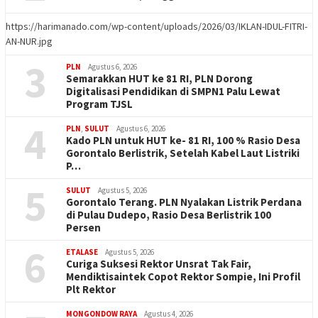
https://harimanado.com/wp-content/uploads/2026/03/IKLAN-IDUL-FITRI-
AN-NUR.jpg
3
PLN
Agustus 6, 2026
Semarakkan HUT ke 81 RI, PLN Dorong
Digitalisasi Pendidikan di SMPN1 Palu Lewat
Program TJSL
4
PLN
,
SULUT
Agustus 6, 2026
Kado PLN untuk HUT ke- 81 RI, 100 % Rasio Desa
Gorontalo Berlistrik, Setelah Kabel Laut Listriki
P…
5
SULUT
Agustus 5, 2026
Gorontalo Terang. PLN Nyalakan Listrik Perdana
di Pulau Dudepo, Rasio Desa Berlistrik 100
Persen
6
ETALASE
Agustus 5, 2026
Curiga Suksesi Rektor Unsrat Tak Fair,
Mendiktisaintek Copot Rektor Sompie, Ini Profil
Plt Rektor
MONGONDOW RAYA
Agustus 4, 2026