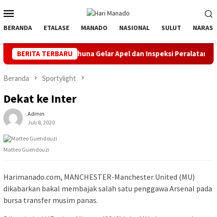
Loncat
Menu
ke
Mobile
konten
BERANDA
ETALASE
MANADO
NASIONAL
SULUT
NARASI
LN UP3 Tahuna Gelar Apel dan Inspeksi Peralatan Kepulauan Nusa U
BERITA TERBARU
Beranda
Sportylight
Dekat ke Inter
Admin
Juli 8, 2020
Matteo Guendouzi
Harimanado.com, MANCHESTER-Manchester United (MU)
dikabarkan bakal membajak salah satu penggawa Arsenal pada
bursa transfer musim panas.