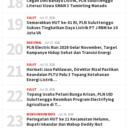
18
Cegah Dini Bahaya Listrik, PLN Suluttenggo
Literasi Siswa SMAN 3 Tuminting Manado
19
SULUT
Juli 27, 2026
Semarakkan HUT ke-81 RI, PLN Suluttenggo
Sukses Tingkatkan Daya Listrik PT J RBM ke 10
Juta VA
20
NASIONAL
Juli 27, 2026
PLN Electric Run 2026 Gelar November, Target
Kampanye Hidup Sehat dan Transisi Energi
21
SULUT
Juli 25, 2026
Hormati Jasa Pahlawan, Direktur Rizal Pastikan
Keandalan PLTU Palu 3 Topang Ketahanan
Energi Listrik…
22
SULUT
Juli 24, 2026
Topang Usaha Petani Bunga Krisan, PLN UID
Suluttenggo Resmikan Program Electrifying
Agriculture di T…
23
MONGONDOW RAYA
Juli 24, 2026
Peringatan HUT ke 11 Kecamatan Helumo,
Bupati Iskandar dan Wabup Deddy Ikut