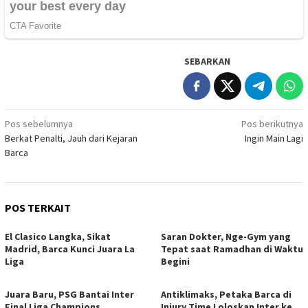
SEBARKAN
Navigasi
Pos sebelumnya
Pos berikutnya
Berkat Penalti, Jauh dari Kejaran
Ingin Main Lagi
pos
Barca
POS TERKAIT
El Clasico Langka, Sikat
Saran Dokter, Nge-Gym yang
Madrid, Barca Kunci Juara La
Tepat saat Ramadhan di Waktu
Liga
Begini
Juara Baru, PSG Bantai Inter
Antiklimaks, Petaka Barca di
Final Liga Champions
Injury Time Loloskan Inter ke