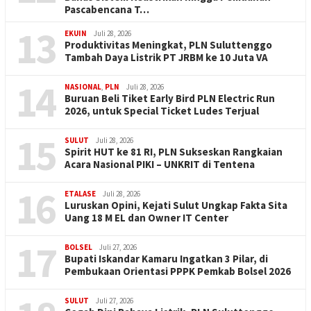
Pascabencana T…
13
EKUIN
Juli 28, 2026
Produktivitas Meningkat, PLN Suluttenggo
Tambah Daya Listrik PT JRBM ke 10 Juta VA
14
NASIONAL
,
PLN
Juli 28, 2026
Buruan Beli Tiket Early Bird PLN Electric Run
2026, untuk Special Ticket Ludes Terjual
15
SULUT
Juli 28, 2026
Spirit HUT ke 81 RI, PLN Sukseskan Rangkaian
Acara Nasional PIKI – UNKRIT di Tentena
16
ETALASE
Juli 28, 2026
Luruskan Opini, Kejati Sulut Ungkap Fakta Sita
Uang 18 M EL dan Owner IT Center
17
BOLSEL
Juli 27, 2026
Bupati Iskandar Kamaru Ingatkan 3 Pilar, di
Pembukaan Orientasi PPPK Pemkab Bolsel 2026
SULUT
Juli 27, 2026