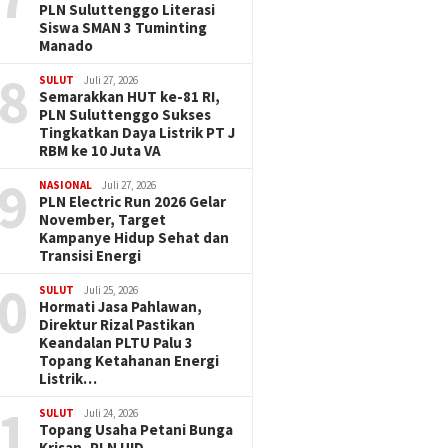
PLN Suluttenggo Literasi
Siswa SMAN 3 Tuminting
Manado
8
SULUT
Juli 27, 2026
Semarakkan HUT ke-81 RI,
PLN Suluttenggo Sukses
Tingkatkan Daya Listrik PT J
RBM ke 10 Juta VA
9
NASIONAL
Juli 27, 2026
PLN Electric Run 2026 Gelar
November, Target
Kampanye Hidup Sehat dan
Transisi Energi
0
SULUT
Juli 25, 2026
Hormati Jasa Pahlawan,
Direktur Rizal Pastikan
Keandalan PLTU Palu 3
Topang Ketahanan Energi
Listrik…
1
SULUT
Juli 24, 2026
Topang Usaha Petani Bunga
Krisan, PLN UID