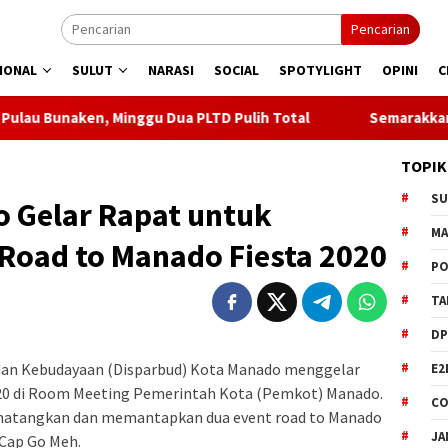
Pencarian
IONAL
SULUT
NARASI
SOCIAL
SPOTYLIGHT
OPINI
C
ggu Dua PLTD Pulih Total
Semarakkan HUT ke 81 RI, PLN 
TOPIK
S
 Gelar Rapat untuk
M
Road to Manado Fiesta 2020
PO
TA
DP
dan Kebudayaan (Disparbud) Kota Manado menggelar
E2
2020 di Room Meeting Pemerintah Kota (Pemkot) Manado.
CO
matangkan dan memantapkan dua event road to Manado
JA
 Cap Go Meh.