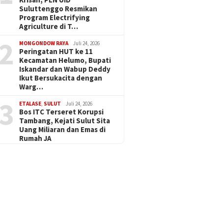
Suluttenggo Resmikan
Program Electrifying
Agriculture di T…
2
MONGONDOW RAYA
Juli 24, 2026
Peringatan HUT ke 11
Kecamatan Helumo, Bupati
Iskandar dan Wabup Deddy
Ikut Bersukacita dengan
Warg…
3
ETALASE
,
SULUT
Juli 24, 2026
Bos ITC Terseret Korupsi
Tambang, Kejati Sulut Sita
Uang Miliaran dan Emas di
Rumah JA