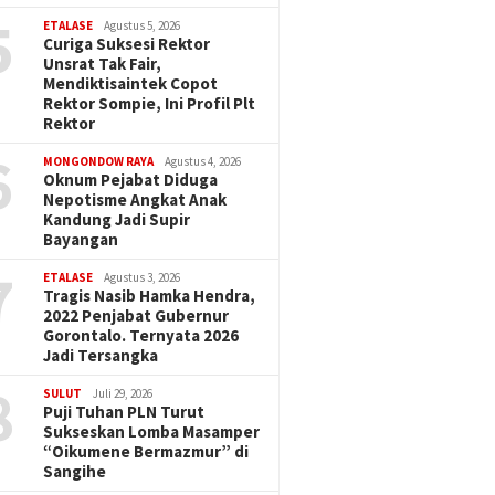
5
ETALASE
Agustus 5, 2026
Curiga Suksesi Rektor
Unsrat Tak Fair,
Mendiktisaintek Copot
Rektor Sompie, Ini Profil Plt
Rektor
6
MONGONDOW RAYA
Agustus 4, 2026
Oknum Pejabat Diduga
Nepotisme Angkat Anak
Kandung Jadi Supir
Bayangan
7
ETALASE
Agustus 3, 2026
Tragis Nasib Hamka Hendra,
2022 Penjabat Gubernur
Gorontalo. Ternyata 2026
Jadi Tersangka
8
SULUT
Juli 29, 2026
Puji Tuhan PLN Turut
Sukseskan Lomba Masamper
“Oikumene Bermazmur” di
Sangihe