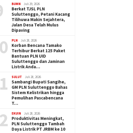
9
BUMN
Juli 29, 2026
Berkat TJSL PLN
Suluttenggo, Petani Kacang
Tilihuwa Makin Sejahtera,
Jalan Desa Telah Mulus
Dipaving
0
PLN
Juli 28, 2026
Korban Bencana Tamako
Terhibur Berkat 125 Paket
Bantuan PLN UID
Suluttenggo dan Jaminan
Listrik Anda…
1
SULUT
Juli 28, 2026
Sambangi Bupati Sangihe,
GM PLN Suluttenggo Bahas
Sistem Kelistrikan hingga
Pemulihan Pascabencana
T…
2
EKUIN
Juli 28, 2026
Produktivitas Meningkat,
PLN Suluttenggo Tambah
Daya Listrik PT JRBM ke 10