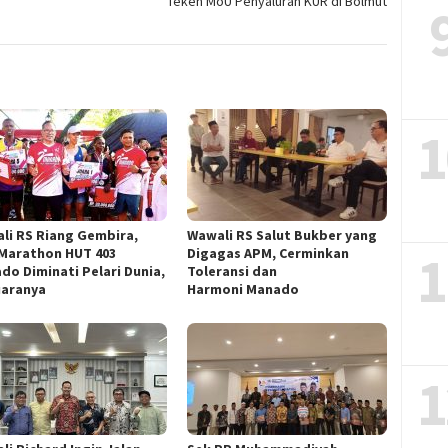
Teken MoU Penyaluran KUR di Bolmut
1
li RS Riang Gembira,
Wawali RS Salut Bukber yang
1
 Marathon HUT 403
Digagas APM, Cerminkan
do Diminati Pelari Dunia,
Toleransi dan
Juaranya
Harmoni Manado
1