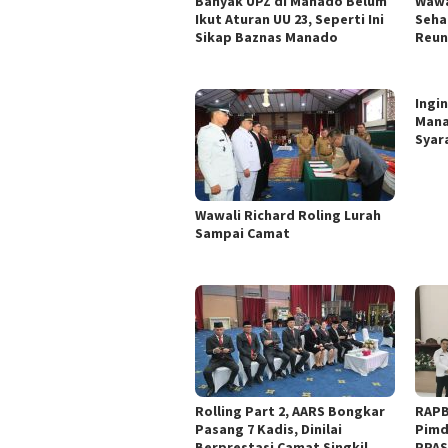
Banyak UPZ di Manado Belum
Wawa
Ikut Aturan UU 23, Seperti Ini
Seha
Sikap Baznas Manado
Reun
Ingi
Mana
Syar
Wawali Richard Roling Lurah
Sampai Camat
Rolling Part 2, AARS Bongkar
RAPB
Pasang 7 Kadis, Dinilai
Pimd
Berprestasi Camat Singkil
PPA