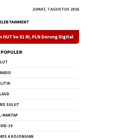
JUMAT, 7 AGUSTUS 2026
ELEBTAINMENT
Dorong Digitalisasi Pendidikan di SMPN1 Palu Lewat Program TJS
 POPULER
ULUT
ANADO
LITIK
LAUD
RD SULUT
L-MANTAP
VID-19
MES A KOJONGIAN