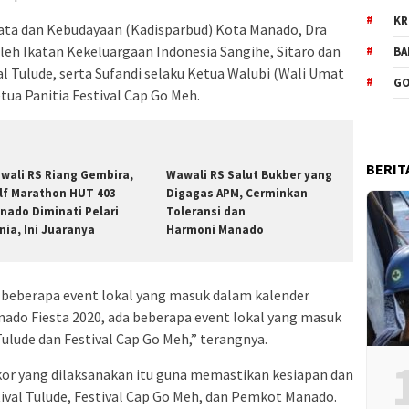
KR
sata dan Kebudayaan (Kadisparbud) Kota Manado, Dra
 oleh Ikatan Kekeluargaan Indonesia Sangihe, Sitaro dan
BA
val Tulude, serta Sufandi selaku Ketua Walubi (Wali Umat
GO
tua Panitia Festival Cap Go Meh.
BERIT
wali RS Riang Gembira,
Wawali RS Salut Bukber yang
lf Marathon HUT 403
Digagas APM, Cerminkan
nado Diminati Pelari
Toleransi dan
nia, Ini Juaranya
Harmoni Manado
beberapa event lokal yang masuk dalam kalender
do Fiesta 2020, ada beberapa event lokal yang masuk
Tulude dan Festival Cap Go Meh,” terangnya.
kor yang dilaksanakan itu guna memastikan kesiapan dan
ival Tulude, Festival Cap Go Meh, dan Pemkot Manado.