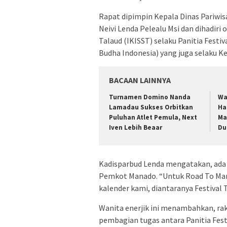
Rapat dipimpin Kepala Dinas Pariwi
Neivi Lenda Pelealu Msi dan dihadiri
Talaud (IKISST) selaku Panitia Festi
Budha Indonesia) yang juga selaku Ke
BACAAN LAINNYA
Turnamen Domino Nanda
Wa
Lamadau Sukses Orbitkan
Ha
Puluhan Atlet Pemula, Next
Ma
Iven Lebih Beaar
Du
Kadisparbud Lenda mengatakan, ada 
Pemkot Manado. “Untuk Road To Mana
kalender kami, diantaranya Festival 
Wanita enerjik ini menambahkan, ra
pembagian tugas antara Panitia Fest