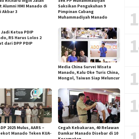
li Richard Ingin Jalan
Sek PP Muhammadiyah
t Alumni HMI Manado di
Saksikan Pengukuhan 9
1
i Akbar 3
Pimpinan Cabang
Muhammadiyah Manado
n Jadi Ketua PDIP
1
do, RS Harus Lolos 2
at dari DPP PDIP
Media China Survei Wisata
1
Manado, Kalu Oke Turis China,
Mongol, Taiwan Siap Meluncur
1
DP 2025 Mulus, AARS –
Cegah Kebakaran, 40 Relawan
1
ekot Manado Teken KUA-
Damkar Manado Disebar di 10
S
Kecamatan