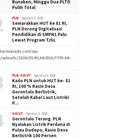
Bunaken, Minggu Dua PLTD
Pulih Total
2
PLN
Agustus 6, 2026
Semarakkan HUT ke 81 RI,
PLN Dorong Digitalisasi
Pendidikan di SMPN1 Palu
Lewat Program TJSL
//harimanado.com/wp-
/uploads/2026/03/IKLAN-IDUL-FITRI-AN-
g
3
PLN
,
SULUT
Agustus 6, 2026
Kado PLN untuk HUT ke- 81
RI, 100 % Rasio Desa
Gorontalo Berlistrik,
Setelah Kabel Laut Listriki
P…
4
SULUT
Agustus 5, 2026
Gorontalo Terang. PLN
Nyalakan Listrik Perdana di
Pulau Dudepo, Rasio Desa
Berlistrik 100 Persen