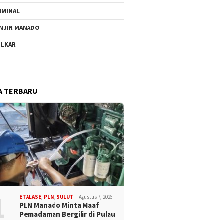
IMINAL
NJIR MANADO
LKAR
A TERBARU
1
ETALASE
,
PLN
,
SULUT
Agustus 7, 2026
PLN Manado Minta Maaf
Pemadaman Bergilir di Pulau