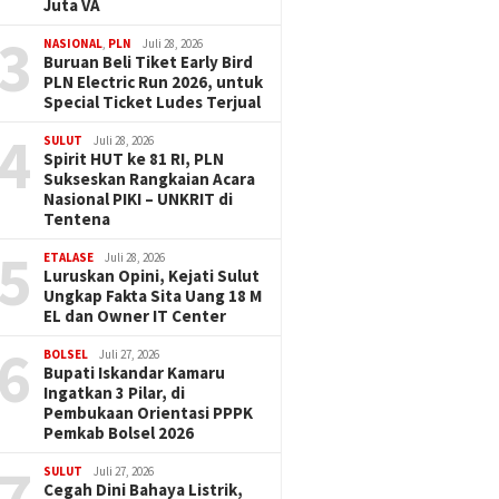
Juta VA
3
NASIONAL
,
PLN
Juli 28, 2026
Buruan Beli Tiket Early Bird
PLN Electric Run 2026, untuk
Special Ticket Ludes Terjual
4
SULUT
Juli 28, 2026
Spirit HUT ke 81 RI, PLN
Sukseskan Rangkaian Acara
Nasional PIKI – UNKRIT di
Tentena
5
ETALASE
Juli 28, 2026
Luruskan Opini, Kejati Sulut
Ungkap Fakta Sita Uang 18 M
EL dan Owner IT Center
6
BOLSEL
Juli 27, 2026
Bupati Iskandar Kamaru
Ingatkan 3 Pilar, di
Pembukaan Orientasi PPPK
Pemkab Bolsel 2026
7
SULUT
Juli 27, 2026
Cegah Dini Bahaya Listrik,