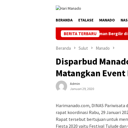
Loncat
ke
konten
BERANDA
ETALASE
MANADO
NAS
LN Manado Minta Maaf Pemadaman Bergilir di Pulau Bunaken, Min
BERITA TERBARU
Beranda
Sulut
Manado
Disparbud Manado
Matangkan Event 
Admin
Januari 29, 2020
Harimanado.com, DINAS Pariwisata 
rapat koordinasi Rabu, 29 Januari 
Rapat tersebut bertujuan untuk me
Fiesta 2020 yaitu Festival Tulude dan