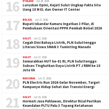
16
ETALASE
Juli 28, 2026
Luruskan Opini, Kejati Sulut Ungkap Fakta Sita
Uang 18 M EL dan Owner IT Center
17
BOLSEL
Juli 27, 2026
Bupati Iskandar Kamaru Ingatkan 3 Pilar, di
Pembukaan Orientasi PPPK Pemkab Bolsel 2026
18
SULUT
Juli 27, 2026
Cegah Dini Bahaya Listrik, PLN Suluttenggo
Literasi Siswa SMAN 3 Tuminting Manado
19
SULUT
Juli 27, 2026
Semarakkan HUT ke-81 RI, PLN Suluttenggo
Sukses Tingkatkan Daya Listrik PT J RBM ke 10
Juta VA
20
NASIONAL
Juli 27, 2026
PLN Electric Run 2026 Gelar November, Target
Kampanye Hidup Sehat dan Transisi Energi
21
SULUT
Juli 25, 2026
Hormati Jasa Pahlawan, Direktur Rizal Pastikan
Keandalan PLTU Palu 3 Topang Ketahanan