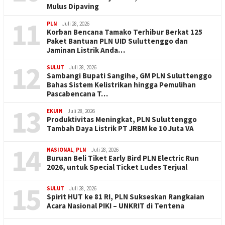
Mulus Dipaving
11
PLN
Juli 28, 2026
Korban Bencana Tamako Terhibur Berkat 125
Paket Bantuan PLN UID Suluttenggo dan
Jaminan Listrik Anda…
12
SULUT
Juli 28, 2026
Sambangi Bupati Sangihe, GM PLN Suluttenggo
Bahas Sistem Kelistrikan hingga Pemulihan
Pascabencana T…
13
EKUIN
Juli 28, 2026
Produktivitas Meningkat, PLN Suluttenggo
Tambah Daya Listrik PT JRBM ke 10 Juta VA
14
NASIONAL
,
PLN
Juli 28, 2026
Buruan Beli Tiket Early Bird PLN Electric Run
2026, untuk Special Ticket Ludes Terjual
15
SULUT
Juli 28, 2026
Spirit HUT ke 81 RI, PLN Sukseskan Rangkaian
Acara Nasional PIKI – UNKRIT di Tentena