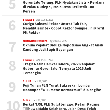
5
Gorontalo Terang. PLN Nyalakan Listrik Perdana
di Pulau Dudepo, Rasio Desa Berlistrik 100
Persen
6
ETALASE
Agustus 5, 2026
Curiga Suksesi Rektor Unsrat Tak Fair,
Mendiktisaintek Copot Rektor Sompie, Ini Profil
Plt Rektor
7
MONGONDOW RAYA
Agustus 4, 2026
Oknum Pejabat Diduga Nepotisme Angkat Anak
Kandung Jadi Supir Bayangan
8
ETALASE
Agustus 3, 2026
Tragis Nasib Hamka Hendra, 2022 Penjabat
Gubernur Gorontalo. Ternyata 2026 Jadi
Tersangka
9
SULUT
Juli 29, 2026
Puji Tuhan PLN Turut Sukseskan Lomba
Masamper “Oikumene Bermazmur” di Sangihe
10
BUMN
Juli 29, 2026
Berkat TJSL PLN Suluttenggo, Petani Kacang
Tilihuwa Makin Sejahtera, Jalan Desa Telah