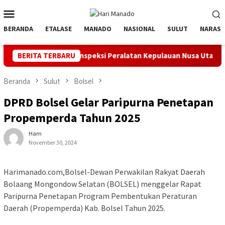
Loncat
Menu
ke
Mobile
konten
BERANDA
ETALASE
MANADO
NASIONAL
SULUT
NARASI
pel dan Inspeksi Peralatan Kepulauan Nusa Utara
BERITA TERBARU
PLN Man
Beranda
Sulut
Bolsel
DPRD Bolsel Gelar Paripurna Penetapan
Propemperda Tahun 2025
Ham
November 30, 2024
Harimanado.com,Bolsel-Dewan Perwakilan Rakyat Daerah
Bolaang Mongondow Selatan (BOLSEL) menggelar Rapat
Paripurna Penetapan Program Pembentukan Peraturan
Daerah (Propemperda) Kab. Bolsel Tahun 2025.