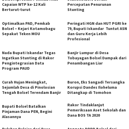
Capaian WTP ke-12 Kali
Percepatan Penurunan
Berturut-turut
Stunting
Optimalkan PAD, Pemkab
Peringati HGN dan HUT PGRI ke
Bolsel – Kejari Kotamobagu
79, Bupati Iskandar Tuntut ASN
Sepakat Teken MOU
dan Guru Kerja Lebih
Profesional
Nada Bupati Iskandar Tegas
Banjir Lumpur di Desa
Ingatkan Stunting di Rakor
Tobayagan Bolsel Dampak dari
Pengintegrasian Data
Penambangan Liar
Program PAUD
Curah Hujan Meningkat,
Buron, Eks Sangadi Tersangka
Sejumlah Desa di Pinolosian
Korupsi Dandes Iloheluma
Tengah Bolsel Terendam Banjir
Ditangkap di Tomohon
Rakor Tindaklanjut
Bupati Bolsel Batalkan
Pemeriksaan Aset Sekolah dan
Pinjaman Dana PEN, Begini
Dana BOS TA 2020
Alasannya
Puluhan Pelajar dari Desa
Anggota DPRD Bolsel dari