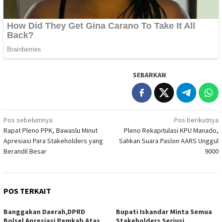
SEBARKAN
Navigasi
Pos sebelumnya
Pos berikutnya
Rapat Pleno PPK, Bawaslu Minut
Pleno Rekapitulasi KPU Manado,
pos
Apresiasi Para Stakeholders yang
Sahkan Suara Paslon AARS Unggul
Berandil Besar
9000
POS TERKAIT
Banggakan Daerah,DPRD
Bupati Iskandar Minta Semua
Bolsel Apresiasi Pemkab Atas
Stakeholders Seriusi