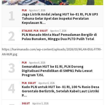
1
PLN
Agustus 7, 2026
Jaga Listrik Andal Jelang HUT ke-81 RI, PLN UP3
Tahuna Gelar Apel dan Inspeksi Peralatan
Kepulauan N…
2
ETALASE
,
PLN
,
SULUT
Agustus 7, 2026
PLN Manado Minta Maaf Pemadaman Bergilir di
Pulau Bunaken, Minggu Dua PLTD Pulih Total
https://harimanado.com/wp-content/uploads/2026/03/IKLAN-IDUL-FITRI-
AN-NUR.jpg
3
PLN
Agustus 6, 2026
Semarakkan HUT ke 81 RI, PLN Dorong
Digitalisasi Pendidikan di SMPN1 Palu Lewat
Program TJSL
4
PLN
,
SULUT
Agustus 6, 2026
Kado PLN untuk HUT ke- 81 RI, 100 % Rasio Desa
Gorontalo Berlistrik, Setelah Kabel Laut Listriki
P…
SULUT
Agustus 5, 2026