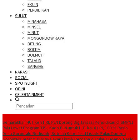
EKUIN
PENDIDIKAN
SULUT
MINAHASA
MINSEL
MINUT
MONGONDOW RAYA
BITUNG
BOLTIM
BOLMUT
TALAUD
SANGIHE
NARASI
SOCIAL
SPOTYLIGHT
OPINI
CELEBTAINMENT
BERITA TERBARU
Semarakkan HUT ke 81 RI, PLN Dorong Digitalisasi Pendidikan di SMPN1
Palu Lewat Program TJSL
Kado PLN untuk HUT ke- 81 RI, 100 % Rasio
Desa Gorontalo Berlistrik, Setelah Kabel Laut Listriki Pulau Dudepo
Gorontalo Terang. PLN Nyalakan Listrik Perdana di Pulau Dudepo, Rasio