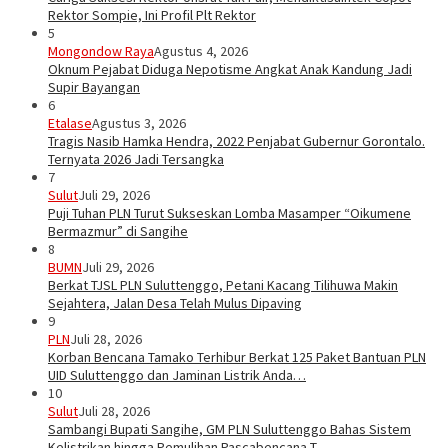
Rektor Sompie, Ini Profil Plt Rektor
5
Mongondow Raya
Agustus 4, 2026
Oknum Pejabat Diduga Nepotisme Angkat Anak Kandung Jadi
Supir Bayangan
6
Etalase
Agustus 3, 2026
Tragis Nasib Hamka Hendra, 2022 Penjabat Gubernur Gorontalo.
Ternyata 2026 Jadi Tersangka
7
Sulut
Juli 29, 2026
Puji Tuhan PLN Turut Sukseskan Lomba Masamper “Oikumene
Bermazmur” di Sangihe
8
BUMN
Juli 29, 2026
Berkat TJSL PLN Suluttenggo, Petani Kacang Tilihuwa Makin
Sejahtera, Jalan Desa Telah Mulus Dipaving
9
PLN
Juli 28, 2026
Korban Bencana Tamako Terhibur Berkat 125 Paket Bantuan PLN
UID Suluttenggo dan Jaminan Listrik Anda…
10
Sulut
Juli 28, 2026
Sambangi Bupati Sangihe, GM PLN Suluttenggo Bahas Sistem
Kelistrikan hingga Pemulihan Pascabencana T…