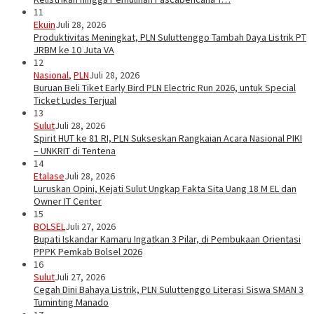
11
Ekuin
Juli 28, 2026
Produktivitas Meningkat, PLN Suluttenggo Tambah Daya Listrik PT
JRBM ke 10 Juta VA
12
Nasional
,
PLN
Juli 28, 2026
Buruan Beli Tiket Early Bird PLN Electric Run 2026, untuk Special
Ticket Ludes Terjual
13
Sulut
Juli 28, 2026
Spirit HUT ke 81 RI, PLN Sukseskan Rangkaian Acara Nasional PIKI
– UNKRIT di Tentena
14
Etalase
Juli 28, 2026
Luruskan Opini, Kejati Sulut Ungkap Fakta Sita Uang 18 M EL dan
Owner IT Center
15
BOLSEL
Juli 27, 2026
Bupati Iskandar Kamaru Ingatkan 3 Pilar, di Pembukaan Orientasi
PPPK Pemkab Bolsel 2026
16
Sulut
Juli 27, 2026
Cegah Dini Bahaya Listrik, PLN Suluttenggo Literasi Siswa SMAN 3
Tuminting Manado