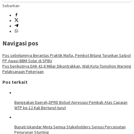
Sebarkan
Navigasi pos
Pos sebelumnya
Berantas Praktik Mafia, Pemkot Bitung Turunkan Satpol
PP Awasi BBM Solar di SPBU
Pos berikutnya
DAK 42,8 Miliar Dikontrakkan, Wali Kota Tomohon Warning
Pelaksanaan Pekerjaan
Pos terkait
Banggakan Daerah,DPRD Bolsel Apresiasi Pemkab Atas Capaian
WTP ke-12 Kali Berturut-turut
Bupati Iskandar Minta Semua Stakeholders Seriusi Percepatan
Penurunan Stunting