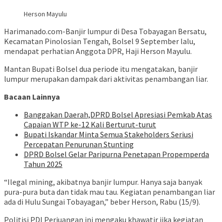
Herson Mayulu
Harimanado.com-Banjir lumpur di Desa Tobayagan Bersatu,
Kecamatan Pinolosian Tengah, Bolsel 9 September lalu,
mendapat perhatian Anggota DPR, Haji Herson Mayulu.
Mantan Bupati Bolsel dua periode itu mengatakan, banjir
lumpur merupakan dampak dari aktivitas penambangan liar.
Bacaan Lainnya
Banggakan Daerah,DPRD Bolsel Apresiasi Pemkab Atas
Capaian WTP ke-12 Kali Berturut-turut
Bupati Iskandar Minta Semua Stakeholders Seriusi
Percepatan Penurunan Stunting
DPRD Bolsel Gelar Paripurna Penetapan Propemperda
Tahun 2025
“Ilegal mining, akibatnya banjir lumpur. Hanya saja banyak
pura-pura buta dan tidak mau tau. Kegiatan penambangan liar
ada di Hulu Sungai Tobayagan,” beber Herson, Rabu (15/9).
Politisi PDI Perjuangan ini mengaku khawatir jika kegiatan