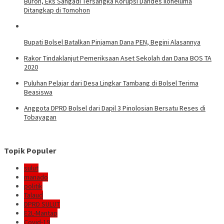
Buron, Eks Sangadi Tersangka Korupsi Dandes Iloheluma
Ditangkap di Tomohon
Bupati Bolsel Batalkan Pinjaman Dana PEN, Begini Alasannya
Rakor Tindaklanjut Pemeriksaan Aset Sekolah dan Dana BOS TA
2020
Puluhan Pelajar dari Desa Lingkar Tambang di Bolsel Terima
Beasiswa
Anggota DPRD Bolsel dari Dapil 3 Pinolosian Bersatu Reses di
Tobayagan
Topik Populer
sulut
manado
politik
Talaud
DPRD SULUT
E2L-Mantap
Covid-19