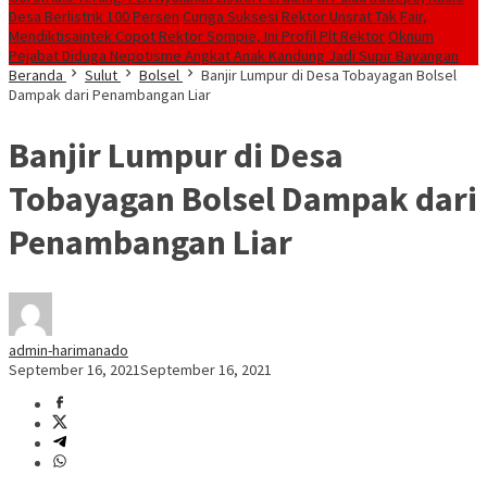
Desa Berlistrik 100 Persen
Curiga Suksesi Rektor Unsrat Tak Fair,
Mendiktisaintek Copot Rektor Sompie, Ini Profil Plt Rektor
Oknum
Pejabat Diduga Nepotisme Angkat Anak Kandung Jadi Supir Bayangan
Beranda
Sulut
Bolsel
Banjir Lumpur di Desa Tobayagan Bolsel
Dampak dari Penambangan Liar
Banjir Lumpur di Desa
Tobayagan Bolsel Dampak dari
Penambangan Liar
admin-harimanado
September 16, 2021
September 16, 2021