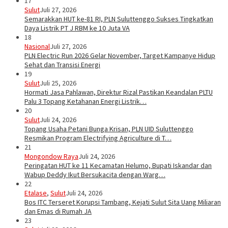
17
Sulut
Juli 27, 2026
Semarakkan HUT ke-81 RI, PLN Suluttenggo Sukses Tingkatkan
Daya Listrik PT J RBM ke 10 Juta VA
18
Nasional
Juli 27, 2026
PLN Electric Run 2026 Gelar November, Target Kampanye Hidup
Sehat dan Transisi Energi
19
Sulut
Juli 25, 2026
Hormati Jasa Pahlawan, Direktur Rizal Pastikan Keandalan PLTU
Palu 3 Topang Ketahanan Energi Listrik…
20
Sulut
Juli 24, 2026
Topang Usaha Petani Bunga Krisan, PLN UID Suluttenggo
Resmikan Program Electrifying Agriculture di T…
21
Mongondow Raya
Juli 24, 2026
Peringatan HUT ke 11 Kecamatan Helumo, Bupati Iskandar dan
Wabup Deddy Ikut Bersukacita dengan Warg…
22
Etalase
,
Sulut
Juli 24, 2026
Bos ITC Terseret Korupsi Tambang, Kejati Sulut Sita Uang Miliaran
dan Emas di Rumah JA
23