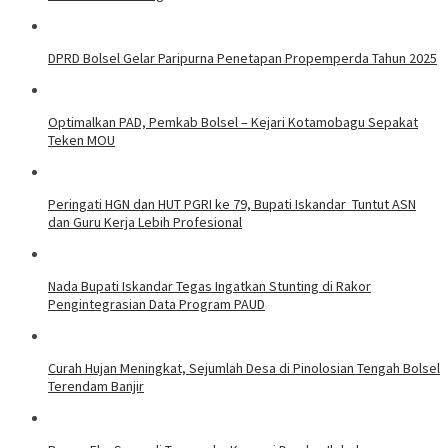
DPRD Bolsel Gelar Paripurna Penetapan Propemperda Tahun 2025
Optimalkan PAD, Pemkab Bolsel – Kejari Kotamobagu Sepakat
Teken MOU
Peringati HGN dan HUT PGRI ke 79, Bupati Iskandar Tuntut ASN
dan Guru Kerja Lebih Profesional
Nada Bupati Iskandar Tegas Ingatkan Stunting di Rakor
Pengintegrasian Data Program PAUD
Curah Hujan Meningkat, Sejumlah Desa di Pinolosian Tengah Bolsel
Terendam Banjir