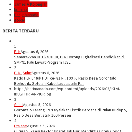
James A Kojongian
kriminal
Banjir Manado
golkar
BERITA TERBARU
1
PLN
Agustus 6, 2026
Semarakkan HUT ke 81 RI, PLN Dorong Digitalisasi Pendidikan di
SMPN1 Palu Lewat Program TJSL
2
PLN
,
Sulut
Agustus 6, 2026
Kado PLN untuk HUT ke- 81 RI, 100 % Rasio Desa Gorontalo
Berlistrik, Setelah Kabel Laut Listriki P…
https://harimanado.com/wp-content/uploads/2026/03/IKLAN-
IDUL-FITRI-AN-NUR.jpg
3
Sulut
Agustus 5, 2026
Gorontalo Terang. PLN Nyalakan Listrik Perdana di Pulau Dudepo,
Rasio Desa Berlistrik 100 Persen
4
Etalase
Agustus 5, 2026
Curiga Suksesi Rektor Unsrat Tak Fair, Mendiktisaintek Copot