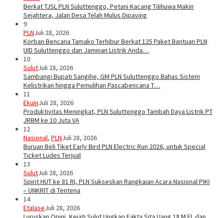
Berkat TJSL PLN Suluttenggo, Petani Kacang Tilihuwa Makin
Sejahtera, Jalan Desa Telah Mulus Dipaving
9
PLN
Juli 28, 2026
Korban Bencana Tamako Terhibur Berkat 125 Paket Bantuan PLN
UID Suluttenggo dan Jaminan Listrik Anda…
10
Sulut
Juli 28, 2026
Sambangi Bupati Sangihe, GM PLN Suluttenggo Bahas Sistem
Kelistrikan hingga Pemulihan Pascabencana T…
11
Ekuin
Juli 28, 2026
Produktivitas Meningkat, PLN Suluttenggo Tambah Daya Listrik PT
JRBM ke 10 Juta VA
12
Nasional
,
PLN
Juli 28, 2026
Buruan Beli Tiket Early Bird PLN Electric Run 2026, untuk Special
Ticket Ludes Terjual
13
Sulut
Juli 28, 2026
Spirit HUT ke 81 RI, PLN Sukseskan Rangkaian Acara Nasional PIKI
– UNKRIT di Tentena
14
Etalase
Juli 28, 2026
Luruskan Opini, Kejati Sulut Ungkap Fakta Sita Uang 18 M EL dan