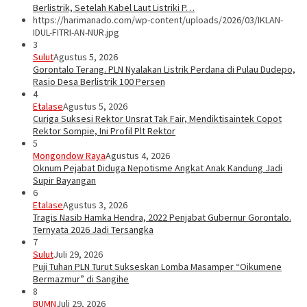
Berlistrik, Setelah Kabel Laut Listriki P…
https://harimanado.com/wp-content/uploads/2026/03/IKLAN-
IDUL-FITRI-AN-NUR.jpg
3
Sulut
Agustus 5, 2026
Gorontalo Terang. PLN Nyalakan Listrik Perdana di Pulau Dudepo,
Rasio Desa Berlistrik 100 Persen
4
Etalase
Agustus 5, 2026
Curiga Suksesi Rektor Unsrat Tak Fair, Mendiktisaintek Copot
Rektor Sompie, Ini Profil Plt Rektor
5
Mongondow Raya
Agustus 4, 2026
Oknum Pejabat Diduga Nepotisme Angkat Anak Kandung Jadi
Supir Bayangan
6
Etalase
Agustus 3, 2026
Tragis Nasib Hamka Hendra, 2022 Penjabat Gubernur Gorontalo.
Ternyata 2026 Jadi Tersangka
7
Sulut
Juli 29, 2026
Puji Tuhan PLN Turut Sukseskan Lomba Masamper “Oikumene
Bermazmur” di Sangihe
8
BUMN
Juli 29, 2026