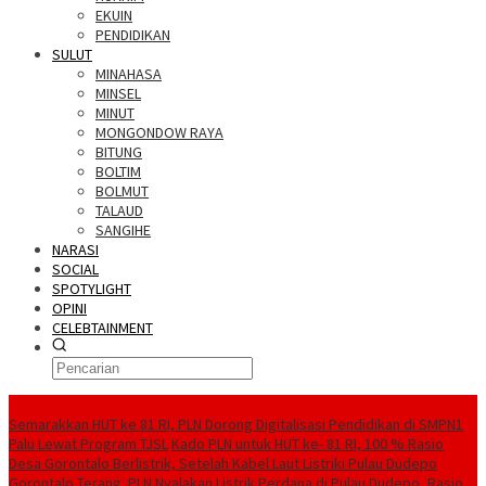
EKUIN
PENDIDIKAN
SULUT
MINAHASA
MINSEL
MINUT
MONGONDOW RAYA
BITUNG
BOLTIM
BOLMUT
TALAUD
SANGIHE
NARASI
SOCIAL
SPOTYLIGHT
OPINI
CELEBTAINMENT
BERITA TERBARU
Semarakkan HUT ke 81 RI, PLN Dorong Digitalisasi Pendidikan di SMPN1
Palu Lewat Program TJSL
Kado PLN untuk HUT ke- 81 RI, 100 % Rasio
Desa Gorontalo Berlistrik, Setelah Kabel Laut Listriki Pulau Dudepo
Gorontalo Terang. PLN Nyalakan Listrik Perdana di Pulau Dudepo, Rasio