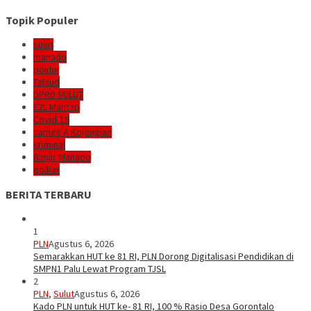
Topik Populer
sulut
manado
politik
Talaud
DPRD SULUT
E2L-Mantap
Covid-19
James A Kojongian
kriminal
Banjir Manado
golkar
BERITA TERBARU
1
PLN
Agustus 6, 2026
Semarakkan HUT ke 81 RI, PLN Dorong Digitalisasi Pendidikan di
SMPN1 Palu Lewat Program TJSL
2
PLN
,
Sulut
Agustus 6, 2026
Kado PLN untuk HUT ke- 81 RI, 100 % Rasio Desa Gorontalo