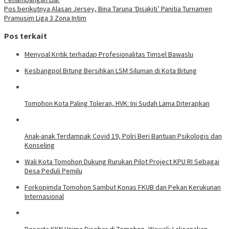
Pos berikutnya
Alasan Jersey, Bina Taruna ‘Disakiti’ Panitia Turnamen
Pramusim Liga 3 Zona Intim
Pos terkait
Menyoal Kritik terhadap Profesionalitas Timsel Bawaslu
Kesbangpol Bitung Bersihkan LSM Siluman di Kota Bitung
Tomohon Kota Paling Toleran, HVK: Ini Sudah Lama Diterapkan
Anak-anak Terdampak Covid 19, Polri Beri Bantuan Psikologis dan
Konseling
Wali Kota Tomohon Dukung Rurukan Pilot Project KPU RI Sebagai
Desa Peduli Pemilu
Forkopimda Tomohon Sambut Konas FKUB dan Pekan Kerukunan
Internasional
Peserta KKN Unima Disebar di Tomohon, Wawali: Laksanakan