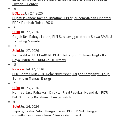
Owner IT Center
15
BOLSEL
Juli 27, 2026
Bupati Iskandar Kamaru Ingatkan 3 Pilar, di Pembukaan Orientasi
PPPK Pemkab Bolsel 2026
16
Sulut
Juli 27, 2026
Cegah Dini Bahaya Listrik, PLN Suluttenggo Literasi Siswa SMAN 3
Tuminting Manado
17
Sulut
Juli 27, 2026
Semarakkan HUT ke-81 RI, PLN Suluttenggo Sukses Tingkatkan
Daya Listrik PT J RBM ke 10 Juta VA
18
Nasional
Juli 27, 2026
PLN Electric Run 2026 Gelar November, Target Kampanye Hidup
Sehat dan Transisi Energi
19
Sulut
Juli 25, 2026
Hormati Jasa Pahlawan, Direktur Rizal Pastikan Keandalan PLTU
Palu 3 Topang Ketahanan Energi Listrik…
20
Sulut
Juli 24, 2026
Topang Usaha Petani Bunga Krisan, PLN UID Suluttenggo
Resmikan Program Electrifying Agriculture di T…