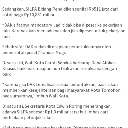
Sedangkan, SILPA Bidang Pendidikan senilai Rp511 juta dari
total pagu Rp10,881 miliar.
“DAK sifatnya mandatory. Jadi tidak bisa digeser ke pekerjaan
lain. Karena akan menjadi masalah jika digeser untuk pekerjaan
lain.
Sebab sifat DAK sudah ditetapkan peruntukkannya oleh
pemerintah pusat,” tandas Mogi.
Di satu sisi, Wali Kota Caroll Senduk berharap Dana Alokasi
Khusus baik fisik maupun non fisik akan terlaksana dengan
baik.
“Karena jika DAK terealisasi sesuai peruntukkan, pasti akan
memberikan kesejahteraan bagi masyarakat Kota Tomohon
pada umumnya,” imbuh Wali Kota.
Di satu sisi, Sekretaris Kota Edwin Roring menerangkan,
adanya SILPA sebesar Rp1,3 miliar tersebut imbas dari
perbedaan petunjuk teknis.
“Salah satunya di bidang kesehatan. Dimana ada obat-obatan