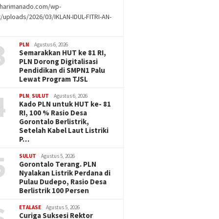
//harimanado.com/wp-
/uploads/2026/03/IKLAN-IDUL-FITRI-AN-
g
3
PLN
Agustus 6, 2026
Semarakkan HUT ke 81 RI,
PLN Dorong Digitalisasi
Pendidikan di SMPN1 Palu
Lewat Program TJSL
4
PLN
,
SULUT
Agustus 6, 2026
Kado PLN untuk HUT ke- 81
RI, 100 % Rasio Desa
Gorontalo Berlistrik,
Setelah Kabel Laut Listriki
P…
5
SULUT
Agustus 5, 2026
Gorontalo Terang. PLN
Nyalakan Listrik Perdana di
Pulau Dudepo, Rasio Desa
Berlistrik 100 Persen
6
ETALASE
Agustus 5, 2026
Curiga Suksesi Rektor