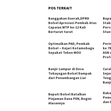
POS TERKAIT
Banggakan Daerah,DPRD
Bupa
Bolsel Apresiasi Pemkab Atas
Stak
Capaian WTP ke-12 Kali
Perc
Berturut-turut
Stun
Optimalkan PAD, Pemkab
Peri
Bolsel – Kejari Kotamobagu
ke 7
Sepakat Teken MOU
ASN 
Prof
Banjir Lumpur di Desa
Cura
Tobayagan Bolsel Dampak
Seju
dari Penambangan Liar
Teng
Banji
Rako
Bupati Bolsel Batalkan
Peme
Pinjaman Dana PEN, Begini
dan 
Alasannya