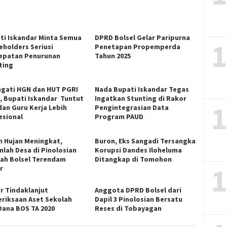
ti Iskandar Minta Semua
DPRD Bolsel Gelar Paripurna
1
eholders Seriusi
Penetapan Propemperda
epatan Penurunan
Tahun 2025
ting
ngati HGN dan HUT PGRI
Nada Bupati Iskandar Tegas
9, Bupati Iskandar Tuntut
Ingatkan Stunting di Rakor
1
dan Guru Kerja Lebih
Pengintegrasian Data
esional
Program PAUD
h Hujan Meningkat,
Buron, Eks Sangadi Tersangka
mlah Desa di Pinolosian
Korupsi Dandes Iloheluma
ah Bolsel Terendam
Ditangkap di Tomohon
1
r
r Tindaklanjut
Anggota DPRD Bolsel dari
riksaan Aset Sekolah
Dapil 3 Pinolosian Bersatu
Dana BOS TA 2020
Reses di Tobayagan