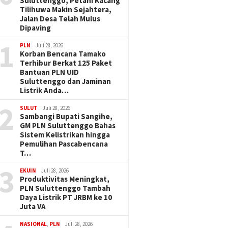
Suluttenggo, Petani Kacang
Tilihuwa Makin Sejahtera,
Jalan Desa Telah Mulus
Dipaving
1
PLN
Juli 28, 2026
Korban Bencana Tamako
Terhibur Berkat 125 Paket
Bantuan PLN UID
Suluttenggo dan Jaminan
Listrik Anda…
2
SULUT
Juli 28, 2026
Sambangi Bupati Sangihe,
GM PLN Suluttenggo Bahas
Sistem Kelistrikan hingga
Pemulihan Pascabencana
T…
3
EKUIN
Juli 28, 2026
Produktivitas Meningkat,
PLN Suluttenggo Tambah
Daya Listrik PT JRBM ke 10
Juta VA
NASIONAL
,
PLN
Juli 28, 2026