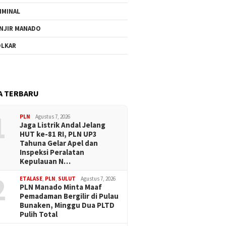
IMINAL
NJIR MANADO
LKAR
A TERBARU
1
PLN
Agustus 7, 2026
Jaga Listrik Andal Jelang
HUT ke-81 RI, PLN UP3
Tahuna Gelar Apel dan
Inspeksi Peralatan
Kepulauan N…
2
ETALASE
,
PLN
,
SULUT
Agustus 7, 2026
PLN Manado Minta Maaf
Pemadaman Bergilir di Pulau
Bunaken, Minggu Dua PLTD
Pulih Total