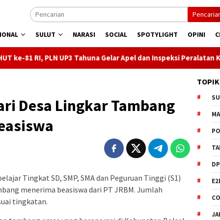
Pencaria
IONAL
SULUT
NARASI
SOCIAL
SPOTYLIGHT
OPINI
C
N UP3 Tahuna Gelar Apel dan Inspeksi Peralatan Kepulauan Nusa U
TOPIK
S
ari Desa Lingkar Tambang
M
Beasiswa
PO
TA
DP
elajar Tingkat SD, SMP, SMA dan Peguruan Tinggi (S1)
E2
tambang menerima beasiswa dari PT JRBM. Jumlah
CO
suai tingkatan.
JA