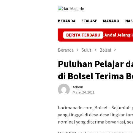
Loncat
ke
konten
BERANDA
ETALASE
MANADO
NAS
Jaga Listrik Andal Jelang HUT ke-81 RI, PL
BERITA TERBARU
Beranda
Sulut
Bolsel
Puluhan Pelajar d
di Bolsel Terima 
Admin
Maret 24, 2021
harimanado.com, Bolsel – Sejumlah p
yang tinggal di desa-desa lingkar 
nominal yang diterima bervariasi, se