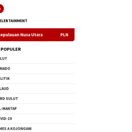
n
ELEBTAINMENT
tara
PLN Manado Minta Maaf Pemadaman Bergilir di Pulau
 POPULER
ULUT
ANADO
LITIK
LAUD
RD SULUT
L-MANTAP
VID-19
MES A KOJONGIAN