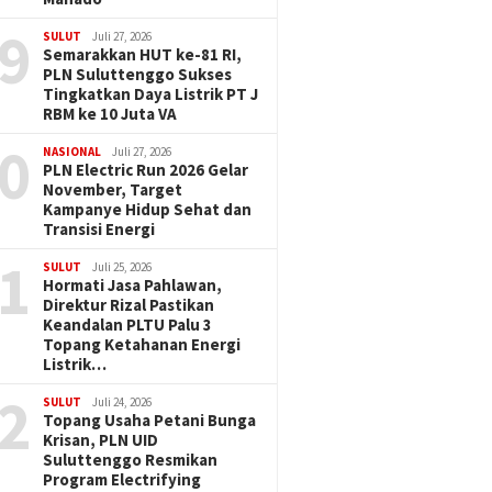
9
SULUT
Juli 27, 2026
Semarakkan HUT ke-81 RI,
PLN Suluttenggo Sukses
Tingkatkan Daya Listrik PT J
RBM ke 10 Juta VA
0
NASIONAL
Juli 27, 2026
PLN Electric Run 2026 Gelar
November, Target
Kampanye Hidup Sehat dan
Transisi Energi
1
SULUT
Juli 25, 2026
Hormati Jasa Pahlawan,
Direktur Rizal Pastikan
Keandalan PLTU Palu 3
Topang Ketahanan Energi
Listrik…
2
SULUT
Juli 24, 2026
Topang Usaha Petani Bunga
Krisan, PLN UID
Suluttenggo Resmikan
Program Electrifying