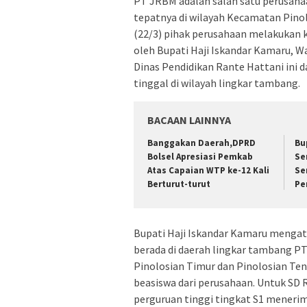
PT JRBM adalah salah satu perusaha
tepatnya di wilayah Kecamatan Pino
(22/3) pihak perusahaan melakukan 
oleh Bupati Haji Iskandar Kamaru, 
Dinas Pendidikan Rante Hattani ini 
tinggal di wilayah lingkar tambang.
BACAAN LAINNYA
Banggakan Daerah,DPRD
Bu
Bolsel Apresiasi Pemkab
Se
Atas Capaian WTP ke-12 Kali
Se
Berturut-turut
Pe
Bupati Haji Iskandar Kamaru mengata
berada di daerah lingkar tambang PT 
Pinolosian Timur dan Pinolosian Te
beasiswa dari perusahaan. Untuk SD 
perguruan tinggi tingkat S1 menerim