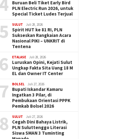
4
Buruan Beli Tiket Early Bird
PLN Electric Run 2026, untuk
Special Ticket Ludes Terjual
5
SULUT
Juli 28, 2026
Spirit HUT ke 81 RI, PLN
Sukseskan Rangkaian Acara
Nasional PIKI – UNKRIT di
Tentena
6
ETALASE
Juli 28, 2026
Luruskan Opini, Kejati Sulut
Ungkap Fakta Sita Uang 18 M
EL dan Owner IT Center
7
BOLSEL
Juli 27, 2026
Bupati Iskandar Kamaru
Ingatkan 3 Pilar, di
Pembukaan Orientasi PPPK
Pemkab Bolsel 2026
8
SULUT
Juli 27, 2026
Cegah Dini Bahaya Listrik,
PLN Suluttenggo Literasi
Siswa SMAN 3 Tuminting
Manado