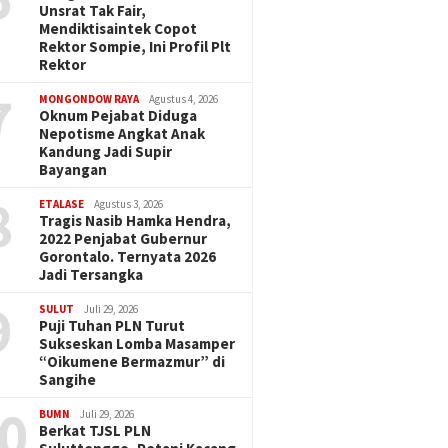
Unsrat Tak Fair,
Mendiktisaintek Copot
Rektor Sompie, Ini Profil Plt
Rektor
7
MONGONDOW RAYA
Agustus 4, 2026
Oknum Pejabat Diduga
Nepotisme Angkat Anak
Kandung Jadi Supir
Bayangan
8
ETALASE
Agustus 3, 2026
Tragis Nasib Hamka Hendra,
2022 Penjabat Gubernur
Gorontalo. Ternyata 2026
Jadi Tersangka
9
SULUT
Juli 29, 2026
Puji Tuhan PLN Turut
Sukseskan Lomba Masamper
“Oikumene Bermazmur” di
Sangihe
0
BUMN
Juli 29, 2026
Berkat TJSL PLN