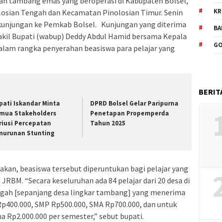
an tambang emas yang beroperasi di Kabupaten Bolsel,
KR
losian Tengah dan Kecamatan Pinolosian Timur. Senin
kunjungan ke Pemkab Bolsel. Kunjungan yang diterima
BA
Wakil Bupati (wabup) Deddy Abdul Hamid bersama Kepala
GO
dalam rangka penyerahan beasiswa para pelajar yang
BERIT
pati Iskandar Minta
DPRD Bolsel Gelar Paripurna
mua Stakeholders
Penetapan Propemperda
riusi Percepatan
Tahun 2025
nurunan Stunting
kan, beasiswa tersebut diperuntukan bagi pelajar yang
JRBM. “Secara keseluruhan ada 84 pelajar dari 20 desa di
ngah [sepanjang desa lingkar tambang] yang menerima
Rp400.000, SMP Rp500.000, SMA Rp700.000, dan untuk
a Rp2.000.000 per semester,” sebut bupati.