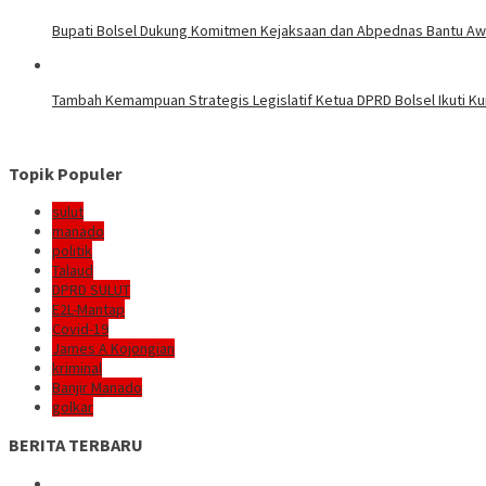
Bupati Bolsel Dukung Komitmen Kejaksaan dan Abpednas Bantu Awa
Tambah Kemampuan Strategis Legislatif Ketua DPRD Bolsel Ikuti K
Topik Populer
sulut
manado
politik
Talaud
DPRD SULUT
E2L-Mantap
Covid-19
James A Kojongian
kriminal
Banjir Manado
golkar
BERITA TERBARU