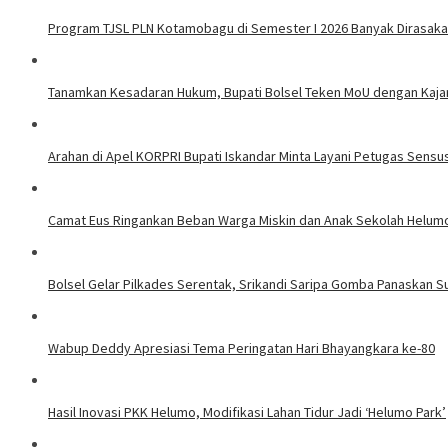
Program TJSL PLN Kotamobagu di Semester I 2026 Banyak Dirasak
Tanamkan Kesadaran Hukum, Bupati Bolsel Teken MoU dengan Kaj
Arahan di Apel KORPRI Bupati Iskandar Minta Layani Petugas Sens
Camat Eus Ringankan Beban Warga Miskin dan Anak Sekolah Helum
Bolsel Gelar Pilkades Serentak, Srikandi Saripa Gomba Panaskan S
Wabup Deddy Apresiasi Tema Peringatan Hari Bhayangkara ke-80
Hasil Inovasi PKK Helumo, Modifikasi Lahan Tidur Jadi ‘Helumo Park’