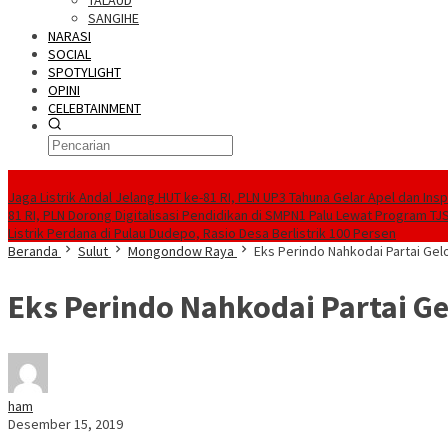
TALAUD
SANGIHE
NARASI
SOCIAL
SPOTYLIGHT
OPINI
CELEBTAINMENT
BERITA TERBARU
Jaga Listrik Andal Jelang HUT ke-81 RI, PLN UP3 Tahuna Gelar Apel dan In
81 RI, PLN Dorong Digitalisasi Pendidikan di SMPN1 Palu Lewat Program TJ
Listrik Perdana di Pulau Dudepo, Rasio Desa Berlistrik 100 Persen
Beranda
Sulut
Mongondow Raya
Eks Perindo Nahkodai Partai Gel
Eks Perindo Nahkodai Partai G
ham
Desember 15, 2019