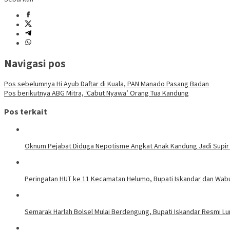
Navigasi pos
Pos sebelumnya
Hi Ayub Daftar di Kuala, PAN Manado Pasang Badan
Pos berikutnya
ABG Mitra, ‘Cabut Nyawa’ Orang Tua Kandung
Pos terkait
Oknum Pejabat Diduga Nepotisme Angkat Anak Kandung Jadi Supir
Peringatan HUT ke 11 Kecamatan Helumo, Bupati Iskandar dan Wab
Semarak Harlah Bolsel Mulai Berdengung, Bupati Iskandar Resmi L