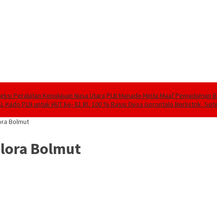
speksi Peralatan Kepulauan Nusa Utara
PLN Manado Minta Maaf Pemadaman Berg
SL
Kado PLN untuk HUT ke- 81 RI, 100 % Rasio Desa Gorontalo Berlistrik, Sete
ora Bolmut
elora Bolmut