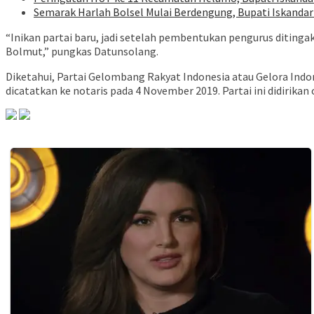
Semarak Harlah Bolsel Mulai Berdengung, Bupati Iskanda
“Inikan partai baru, jadi setelah pembentukan pengurus diting
Bolmut,” pungkas Datunsolang.
Diketahui, Partai Gelombang Rakyat Indonesia atau Gelora Indone
dicatatkan ke notaris pada 4 November 2019. Partai ini didirikan o