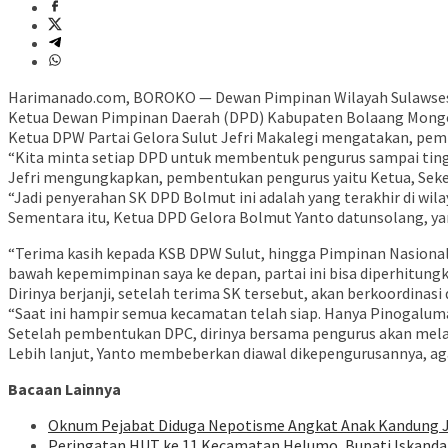
Harimanado.com, BOROKO — Dewan Pimpinan Wilayah Sulawsesi U
Ketua Dewan Pimpinan Daerah (DPD) Kabupaten Bolaang Mongond
Ketua DPW Partai Gelora Sulut Jefri Makalegi mengatakan, pe
“Kita minta setiap DPD untuk membentuk pengurus sampai tingk
Jefri mengungkapkan, pembentukan pengurus yaitu Ketua, Sek
“Jadi penyerahan SK DPD Bolmut ini adalah yang terakhir di wila
Sementara itu, Ketua DPD Gelora Bolmut Yanto datunsolang, y
“Terima kasih kepada KSB DPW Sulut, hingga Pimpinan Nasional
bawah kepemimpinan saya ke depan, partai ini bisa diperhitun
Dirinya berjanji, setelah terima SK tersebut, akan berkoord
“Saat ini hampir semua kecamatan telah siap. Hanya Pinogalum
Setelah pembentukan DPC, dirinya bersama pengurus akan melap
Lebih lanjut, Yanto membeberkan diawal dikepengurusannya, agar
Bacaan Lainnya
Oknum Pejabat Diduga Nepotisme Angkat Anak Kandung J
Peringatan HUT ke 11 Kecamatan Helumo, Bupati Iskanda