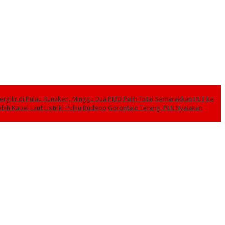
ilir di Pulau Bunaken, Minggu Dua PLTD Pulih Total
Semarakkan HUT ke
lah Kabel Laut Listriki Pulau Dudepo
Gorontalo Terang. PLN Nyalakan