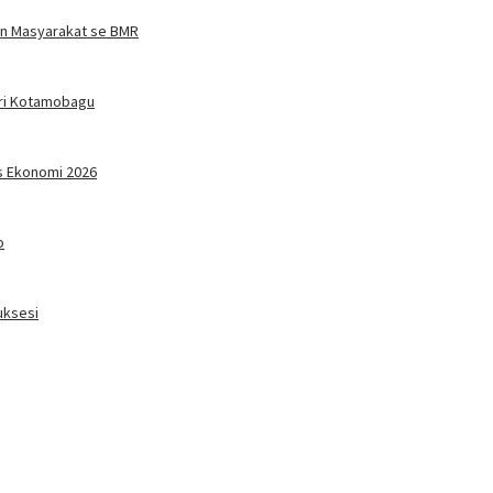
an Masyarakat se BMR
ari Kotamobagu
us Ekonomi 2026
o
uksesi