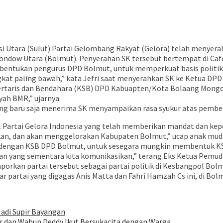
tara (Sulut) Partai Gelombang Rakyat (Gelora) telah menyerah
ow Utara (Bolmut). Penyerahan SK tersebut bertempat di Cafe 
mbentukan pengurus DPD Bolmut, untuk memperkuat basis politik
at paling bawah,” kata Jefri saat menyerahkan SK ke Ketua DPD
ertaris dan Bendahara (KSB) DPD Kabuapten/Kota Bolaang Mongo
yah BMR,” ujarnya.
ang baru saja menerima SK menyampaikan rasa syukur atas pembe
 Partai Gelora Indonesia yang telah memberikan mandat dan kep
gkan, dan akan menggelorakan Kabupaten Bolmut,” ucap anak muda 
inasi dengan KSB DPD Bolmut, untuk sesegara mungkin membentuk 
an yang sementara kita komunikasikan,” terang Eks Ketua Pemuda
orkan partai tersebut sebagai partai politik di Kesbangpol Bolm
 partai yang digagas Anis Matta dan Fahri Hamzah Cs ini, di Bolm
adi Supir Bayangan
r dan Wabup Deddy Ikut Bersukacita dengan Warga