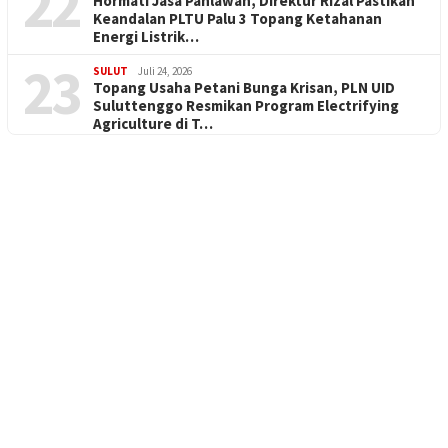
22
Hormati Jasa Pahlawan, Direktur Rizal Pastikan
Keandalan PLTU Palu 3 Topang Ketahanan
Energi Listrik…
23
SULUT
Juli 24, 2026
Topang Usaha Petani Bunga Krisan, PLN UID
Suluttenggo Resmikan Program Electrifying
Agriculture di T…