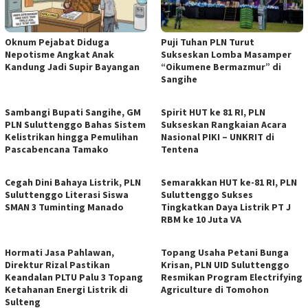
Oknum Pejabat Diduga
Puji Tuhan PLN Turut
Nepotisme Angkat Anak
Sukseskan Lomba Masamper
Kandung Jadi Supir Bayangan
“Oikumene Bermazmur” di
Sangihe
Sambangi Bupati Sangihe, GM
Spirit HUT ke 81 RI, PLN
PLN Suluttenggo Bahas Sistem
Sukseskan Rangkaian Acara
Kelistrikan hingga Pemulihan
Nasional PIKI – UNKRIT di
Pascabencana Tamako
Tentena
Cegah Dini Bahaya Listrik, PLN
Semarakkan HUT ke-81 RI, PLN
Suluttenggo Literasi Siswa
Suluttenggo Sukses
SMAN 3 Tuminting Manado
Tingkatkan Daya Listrik PT J
RBM ke 10 Juta VA
Hormati Jasa Pahlawan,
Topang Usaha Petani Bunga
Direktur Rizal Pastikan
Krisan, PLN UID Suluttenggo
Keandalan PLTU Palu 3 Topang
Resmikan Program Electrifying
Ketahanan Energi Listrik di
Agriculture di Tomohon
Sulteng