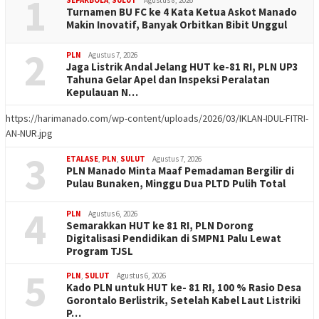
1
Turnamen BU FC ke 4 Kata Ketua Askot Manado
Makin Inovatif, Banyak Orbitkan Bibit Unggul
2
PLN
Agustus 7, 2026
Jaga Listrik Andal Jelang HUT ke-81 RI, PLN UP3
Tahuna Gelar Apel dan Inspeksi Peralatan
Kepulauan N…
https://harimanado.com/wp-content/uploads/2026/03/IKLAN-IDUL-FITRI-
AN-NUR.jpg
3
ETALASE
,
PLN
,
SULUT
Agustus 7, 2026
PLN Manado Minta Maaf Pemadaman Bergilir di
Pulau Bunaken, Minggu Dua PLTD Pulih Total
4
PLN
Agustus 6, 2026
Semarakkan HUT ke 81 RI, PLN Dorong
Digitalisasi Pendidikan di SMPN1 Palu Lewat
Program TJSL
5
PLN
,
SULUT
Agustus 6, 2026
Kado PLN untuk HUT ke- 81 RI, 100 % Rasio Desa
Gorontalo Berlistrik, Setelah Kabel Laut Listriki
P…