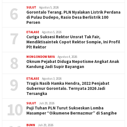
6
SULUT
Agustus 5, 2026
Gorontalo Terang. PLN Nyalakan Listrik Perdana
di Pulau Dudepo, Rasio Desa Berlistrik 100
Persen
7
ETALASE
Agustus 5, 2026
Curiga Suksesi Rektor Unsrat Tak Fair,
Mendiktisaintek Copot Rektor Sompie, Ini Profil
Plt Rektor
8
MONGONDOW RAYA
Agustus 4, 2026
Oknum Pejabat Diduga Nepotisme Angkat Anak
Kandung Jadi Supir Bayangan
9
ETALASE
Agustus 3, 2026
Tragis Nasib Hamka Hendra, 2022 Penjabat
Gubernur Gorontalo. Ternyata 2026 Jadi
Tersangka
10
SULUT
Juli 29, 2026
Puji Tuhan PLN Turut Sukseskan Lomba
Masamper “Oikumene Bermazmur” di Sangihe
BUMN
Juli 29, 2026