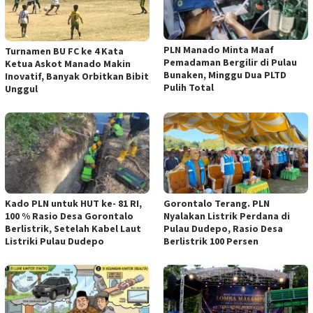
PLN Manado Minta Maaf
Turnamen BU FC ke 4 Kata
Pemadaman Bergilir di Pulau
Ketua Askot Manado Makin
Bunaken, Minggu Dua PLTD
Inovatif, Banyak Orbitkan Bibit
Pulih Total
Unggul
Kado PLN untuk HUT ke- 81 RI,
Gorontalo Terang. PLN
100 % Rasio Desa Gorontalo
Nyalakan Listrik Perdana di
Berlistrik, Setelah Kabel Laut
Pulau Dudepo, Rasio Desa
Listriki Pulau Dudepo
Berlistrik 100 Persen