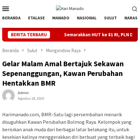
Loncat
Menu
ke
Mobile
konten
BERANDA
ETALASE
MANADO
NASIONAL
SULUT
NARASI
tal
BERITA TERBARU
Semarakkan HUT ke 81 RI, PLN Dorong Digitalisasi P
Beranda
Sulut
Mongondow Raya
Gelar Malam Amal Bertajuk Sekawan
Sepenanggungan, Kawan Perubahan
Hentakkan BMR
Admin
Agustus 18, 2020
Harimanado.com, BMR–Satu lagi persembahan menarik
disuguhkan Kawan Perubahan Bolmog Raya. Kelompok yang
berisikan anak muda dari berbagai latar belakang itu, untuk
kesekian kalinya menggerakkan diri berbuat yang terbaik bagi