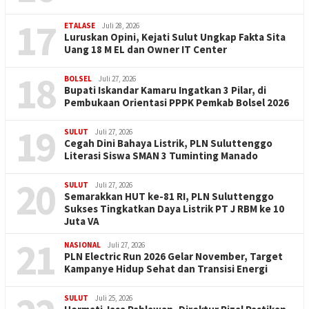
17
ETALASE
Juli 28, 2026
Luruskan Opini, Kejati Sulut Ungkap Fakta Sita
Uang 18 M EL dan Owner IT Center
18
BOLSEL
Juli 27, 2026
Bupati Iskandar Kamaru Ingatkan 3 Pilar, di
Pembukaan Orientasi PPPK Pemkab Bolsel 2026
19
SULUT
Juli 27, 2026
Cegah Dini Bahaya Listrik, PLN Suluttenggo
Literasi Siswa SMAN 3 Tuminting Manado
20
SULUT
Juli 27, 2026
Semarakkan HUT ke-81 RI, PLN Suluttenggo
Sukses Tingkatkan Daya Listrik PT J RBM ke 10
Juta VA
21
NASIONAL
Juli 27, 2026
PLN Electric Run 2026 Gelar November, Target
Kampanye Hidup Sehat dan Transisi Energi
SULUT
Juli 25, 2026