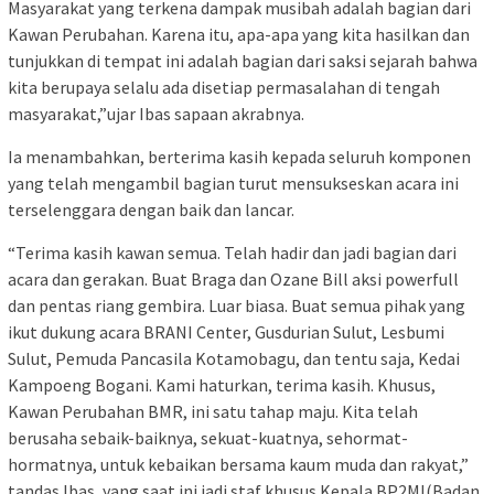
Masyarakat yang terkena dampak musibah adalah bagian dari
Kawan Perubahan. Karena itu, apa-apa yang kita hasilkan dan
tunjukkan di tempat ini adalah bagian dari saksi sejarah bahwa
kita berupaya selalu ada disetiap permasalahan di tengah
masyarakat,”ujar Ibas sapaan akrabnya.
Ia menambahkan, berterima kasih kepada seluruh komponen
yang telah mengambil bagian turut mensukseskan acara ini
terselenggara dengan baik dan lancar.
“Terima kasih kawan semua. Telah hadir dan jadi bagian dari
acara dan gerakan. Buat Braga dan Ozane Bill aksi powerfull
dan pentas riang gembira. Luar biasa. Buat semua pihak yang
ikut dukung acara BRANI Center, Gusdurian Sulut, Lesbumi
Sulut, Pemuda Pancasila Kotamobagu, dan tentu saja, Kedai
Kampoeng Bogani. Kami haturkan, terima kasih. Khusus,
Kawan Perubahan BMR, ini satu tahap maju. Kita telah
berusaha sebaik-baiknya, sekuat-kuatnya, sehormat-
hormatnya, untuk kebaikan bersama kaum muda dan rakyat,”
tandas Ibas, yang saat ini jadi staf khusus Kepala BP2MI(Badan