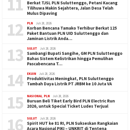
11
Berkat TJSL PLN Suluttenggo, Petani Kacang
Tilihuwa Makin Sejahtera, Jalan Desa Telah
Mulus Dipaving
12
PLN
Juli 28, 2026
Korban Bencana Tamako Terhibur Berkat 125
Paket Bantuan PLN UID Suluttenggo dan
Jaminan Listrik Anda…
13
SULUT
Juli 28, 2026
Sambangi Bupati Sangihe, GM PLN Suluttenggo
Bahas Sistem Kelistrikan hingga Pemulihan
Pascabencana T…
14
EKUIN
Juli 28, 2026
Produktivitas Meningkat, PLN Suluttenggo
Tambah Daya Listrik PT JRBM ke 10 Juta VA
15
NASIONAL
,
PLN
Juli 28, 2026
Buruan Beli Tiket Early Bird PLN Electric Run
2026, untuk Special Ticket Ludes Terjual
16
SULUT
Juli 28, 2026
Spirit HUT ke 81 RI, PLN Sukseskan Rangkaian
Acara Nasional PIKI – UNKRIT di Tentena