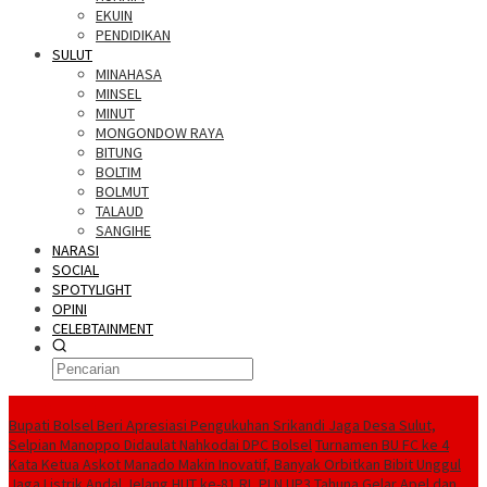
EKUIN
PENDIDIKAN
SULUT
MINAHASA
MINSEL
MINUT
MONGONDOW RAYA
BITUNG
BOLTIM
BOLMUT
TALAUD
SANGIHE
NARASI
SOCIAL
SPOTYLIGHT
OPINI
CELEBTAINMENT
BERITA TERBARU
Bupati Bolsel Beri Apresiasi Pengukuhan Srikandi Jaga Desa Sulut,
Selpian Manoppo Didaulat Nahkodai DPC Bolsel
Turnamen BU FC ke 4
Kata Ketua Askot Manado Makin Inovatif, Banyak Orbitkan Bibit Unggul
Jaga Listrik Andal Jelang HUT ke-81 RI, PLN UP3 Tahuna Gelar Apel dan