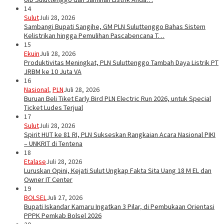
14
Sulut
Juli 28, 2026
Sambangi Bupati Sangihe, GM PLN Suluttenggo Bahas Sistem
Kelistrikan hingga Pemulihan Pascabencana T…
15
Ekuin
Juli 28, 2026
Produktivitas Meningkat, PLN Suluttenggo Tambah Daya Listrik PT
JRBM ke 10 Juta VA
16
Nasional
,
PLN
Juli 28, 2026
Buruan Beli Tiket Early Bird PLN Electric Run 2026, untuk Special
Ticket Ludes Terjual
17
Sulut
Juli 28, 2026
Spirit HUT ke 81 RI, PLN Sukseskan Rangkaian Acara Nasional PIKI
– UNKRIT di Tentena
18
Etalase
Juli 28, 2026
Luruskan Opini, Kejati Sulut Ungkap Fakta Sita Uang 18 M EL dan
Owner IT Center
19
BOLSEL
Juli 27, 2026
Bupati Iskandar Kamaru Ingatkan 3 Pilar, di Pembukaan Orientasi
PPPK Pemkab Bolsel 2026