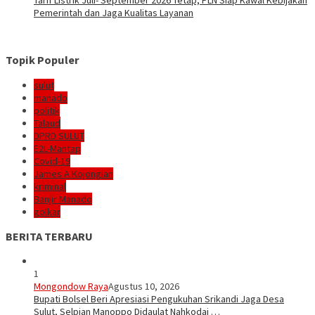
Pemerintah dan Jaga Kualitas Layanan
Topik Populer
sulut
manado
politik
Talaud
DPRD SULUT
E2L-Mantap
Covid-19
James A Kojongian
kriminal
Banjir Manado
golkar
BERITA TERBARU
1
Mongondow Raya
Agustus 10, 2026
Bupati Bolsel Beri Apresiasi Pengukuhan Srikandi Jaga Desa
Sulut, Selpian Manoppo Didaulat Nahkodai …