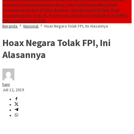
Inspeksi Peralatan Kepulauan Nusa Utara
PLN Manado Minta Maaf
Pemadaman Bergilir di Pulau Bunaken, Minggu Dua PLTD Pulih Total
Semarakkan HUT ke 81 RI, PLN Dorong Digitalisasi Pendidikan di SMPN1
Palu Lewat Program TJSL
Beranda
Nasional
Hoax Negara Tolak FPI, Ini Alasannya
Hoax Negara Tolak FPI, Ini
Alasannya
ham
Juli 12, 2019