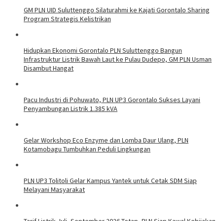
GM PLN UID Suluttenggo Silaturahmi ke Kajati Gorontalo Sharing
Program Strategis Kelistrikan
Hidupkan Ekonomi Gorontalo PLN Suluttenggo Bangun
Infrastruktur Listrik Bawah Laut ke Pulau Dudepo, GM PLN Usman
Disambut Hangat
Pacu Industri di Pohuwato, PLN UP3 Gorontalo Sukses Layani
Penyambungan Listrik 1.385 kVA
Gelar Workshop Eco Enzyme dan Lomba Daur Ulang, PLN
Kotamobagu Tumbuhkan Peduli Lingkungan
PLN UP3 Tolitoli Gelar Kampus Yantek untuk Cetak SDM Siap
Melayani Masyarakat
Tarif Listrik Juli- September 2026 Tetap, PLN Siap Kawal Kebijakan