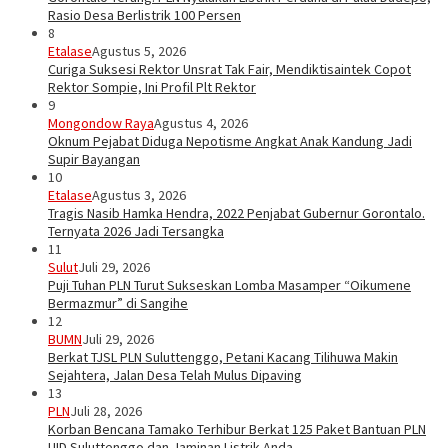
Rasio Desa Berlistrik 100 Persen
8
Etalase
Agustus 5, 2026
Curiga Suksesi Rektor Unsrat Tak Fair, Mendiktisaintek Copot
Rektor Sompie, Ini Profil Plt Rektor
9
Mongondow Raya
Agustus 4, 2026
Oknum Pejabat Diduga Nepotisme Angkat Anak Kandung Jadi
Supir Bayangan
10
Etalase
Agustus 3, 2026
Tragis Nasib Hamka Hendra, 2022 Penjabat Gubernur Gorontalo.
Ternyata 2026 Jadi Tersangka
11
Sulut
Juli 29, 2026
Puji Tuhan PLN Turut Sukseskan Lomba Masamper “Oikumene
Bermazmur” di Sangihe
12
BUMN
Juli 29, 2026
Berkat TJSL PLN Suluttenggo, Petani Kacang Tilihuwa Makin
Sejahtera, Jalan Desa Telah Mulus Dipaving
13
PLN
Juli 28, 2026
Korban Bencana Tamako Terhibur Berkat 125 Paket Bantuan PLN
UID Suluttenggo dan Jaminan Listrik Anda…