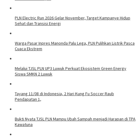
PLN Electric Run 2026 Gelar November, Target Kampanye Hidup
Sehat dan Transisi Energi
Warga Pasar Inpres Manonda Palu Lega, PLN Pulihkan Listrik Pasca
Cuaca Ekstrem
Melalui TJSL PLN UP3 Luwuk Perkuat Ekosistem Green Energy
Siswa SMKN 2 Luwuk
Tayang 11/08 di Indonesia, 2 Hari Kung Fu Soccer Raub
Pendapatan 1,
Bukti Nyata TJSL PLN Mampu Ubah Sampah menjadi Harapan di TPA
Kawatuna