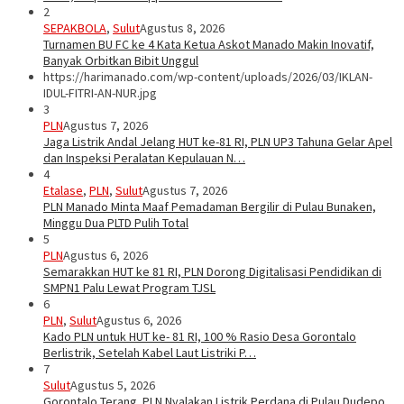
2
SEPAKBOLA
,
Sulut
Agustus 8, 2026
Turnamen BU FC ke 4 Kata Ketua Askot Manado Makin Inovatif,
Banyak Orbitkan Bibit Unggul
https://harimanado.com/wp-content/uploads/2026/03/IKLAN-
IDUL-FITRI-AN-NUR.jpg
3
PLN
Agustus 7, 2026
Jaga Listrik Andal Jelang HUT ke-81 RI, PLN UP3 Tahuna Gelar Apel
dan Inspeksi Peralatan Kepulauan N…
4
Etalase
,
PLN
,
Sulut
Agustus 7, 2026
PLN Manado Minta Maaf Pemadaman Bergilir di Pulau Bunaken,
Minggu Dua PLTD Pulih Total
5
PLN
Agustus 6, 2026
Semarakkan HUT ke 81 RI, PLN Dorong Digitalisasi Pendidikan di
SMPN1 Palu Lewat Program TJSL
6
PLN
,
Sulut
Agustus 6, 2026
Kado PLN untuk HUT ke- 81 RI, 100 % Rasio Desa Gorontalo
Berlistrik, Setelah Kabel Laut Listriki P…
7
Sulut
Agustus 5, 2026
Gorontalo Terang. PLN Nyalakan Listrik Perdana di Pulau Dudepo,