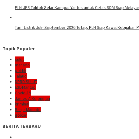
PLN UP3 Tolitoli Gelar Kampus Yantek untuk Cetak SDM Siap Melaya
Tarif Listrik Juli- September 2026 Tetap, PLN Siap Kawal Kebijakan
Topik Populer
sulut
manado
politik
Talaud
DPRD SULUT
E2L-Mantap
Covid-19
James A Kojongian
kriminal
Banjir Manado
golkar
BERITA TERBARU