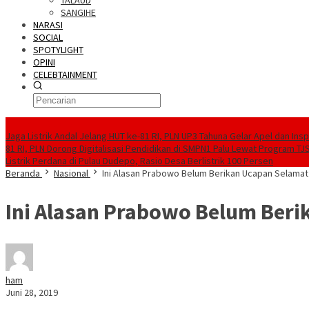
TALAUD
SANGIHE
NARASI
SOCIAL
SPOTYLIGHT
OPINI
CELEBTAINMENT
BERITA TERBARU
Jaga Listrik Andal Jelang HUT ke-81 RI, PLN UP3 Tahuna Gelar Apel dan In
81 RI, PLN Dorong Digitalisasi Pendidikan di SMPN1 Palu Lewat Program TJ
Listrik Perdana di Pulau Dudepo, Rasio Desa Berlistrik 100 Persen
Beranda
Nasional
Ini Alasan Prabowo Belum Berikan Ucapan Selama
Ini Alasan Prabowo Belum Ber
ham
Juni 28, 2019