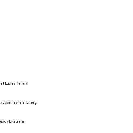
ket Ludes Terjual
t dan Transisi Energi
 Cuaca Ekstrem