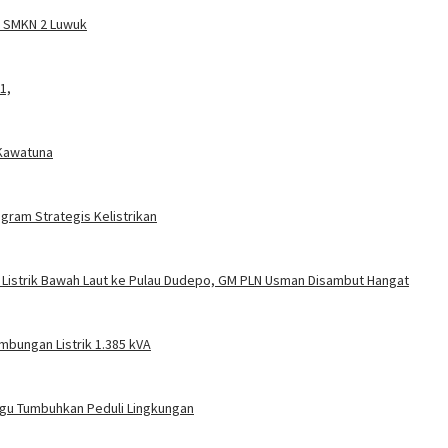
a SMKN 2 Luwuk
1,
 Kawatuna
gram Strategis Kelistrikan
 Listrik Bawah Laut ke Pulau Dudepo, GM PLN Usman Disambut Hangat
mbungan Listrik 1.385 kVA
gu Tumbuhkan Peduli Lingkungan