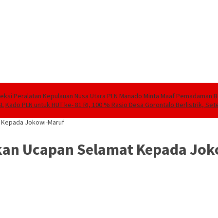
speksi Peralatan Kepulauan Nusa Utara
PLN Manado Minta Maaf Pemadaman Berg
SL
Kado PLN untuk HUT ke- 81 RI, 100 % Rasio Desa Gorontalo Berlistrik, Sete
t Kepada Jokowi-Maruf
ikan Ucapan Selamat Kepada Jo