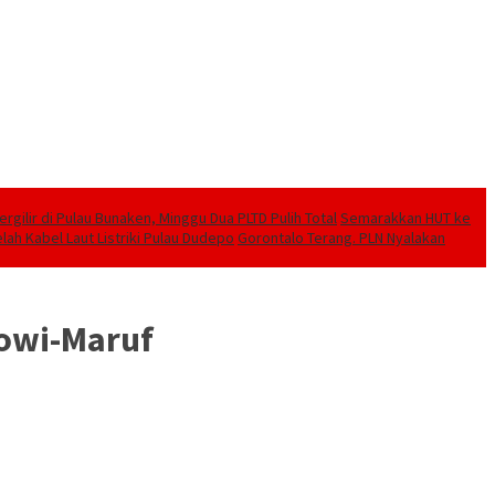
ilir di Pulau Bunaken, Minggu Dua PLTD Pulih Total
Semarakkan HUT ke
lah Kabel Laut Listriki Pulau Dudepo
Gorontalo Terang. PLN Nyalakan
kowi-Maruf