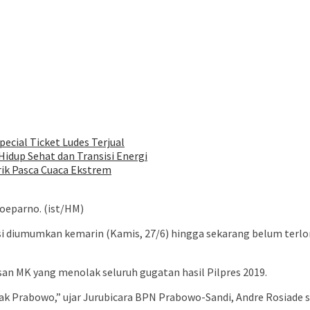
pecial Ticket Ludes Terjual
idup Sehat dan Transisi Energi
rik Pasca Cuaca Ekstrem
oeparno. (ist/HM)
 diumumkan kemarin (Kamis, 27/6) hingga sekarang belum terlon
an MK yang menolak seluruh gugatan hasil Pilpres 2019.
k Prabowo,” ujar Jurubicara BPN Prabowo-Sandi, Andre Rosiade sa