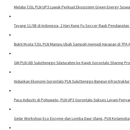
Melalui TJSL PLN UP3 Luwuk Perkuat Ekosistem Green Energy Sisw
Tayang 11/08 di Indonesia, 2 Hari Kung Fu Soccer Raub Pendapatan 
Bukti Nyata TJSL PLN Mampu Ubah Sampah menjadi Harapan di TPA
GM PLN UID Suluttenggo Silaturahmi ke Kajati Gorontalo Sharing Pro
Hidupkan Ekonomi Gorontalo PLN Suluttenggo Bangun Infrastruktur
Pacu Industri di Pohuwato, PLN UP3 Gorontalo Sukses Layani Penya
Gelar Workshop Eco Enzyme dan Lomba Daur Ulang, PLN Kotamoba