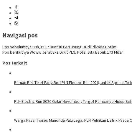
Navigasi pos
Pos sebelumnya
Duh, PDIP Buntuti PAN Usung 01 di Pilkada Botlim
Pos berikutnya
Woww Jerat Eks Dirut PLN, Polisi Sita Babuk 173 Miliar
Pos terkait
Buruan Beli Tiket Early Bird PLN Electric Run 2026, untuk Special Tic
PLN Electric Run 2026 Gelar November, Target Kampanye Hidup Seha
Warga Pasar Inpres Manonda Palu Lega, PLN Pulihkan Listrik Pasca