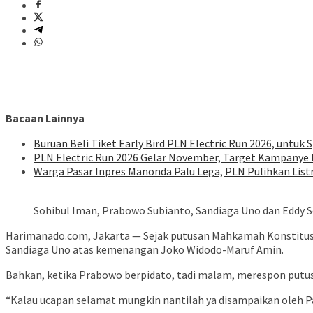
Bacaan Lainnya
Buruan Beli Tiket Early Bird PLN Electric Run 2026, untuk S
PLN Electric Run 2026 Gelar November, Target Kampanye H
Warga Pasar Inpres Manonda Palu Lega, PLN Pulihkan List
Sohibul Iman, Prabowo Subianto, Sandiaga Uno dan Eddy S
Harimanado.com, Jakarta — Sejak putusan Mahkamah Konstitusi
Sandiaga Uno atas kemenangan Joko Widodo-Maruf Amin.
Bahkan, ketika Prabowo berpidato, tadi malam, merespon putus
“Kalau ucapan selamat mungkin nantilah ya disampaikan oleh Pa