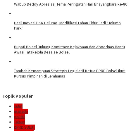
Wabup Deddy Apresiasi Tema Peringatan Hari Bhayangkara ke-80
Hasil Inovasi PKK Helumo, Modifikasi Lahan Tidur Jadi ‘Helumo
Park’
Bupati Bolsel Dukung Komitmen Kejaksaan dan Abpednas Bantu
Awasi Tatakelola Desa se Bolsel
Tambah Kemampuan Strategis Legislatif Ketua DPRD Bolsel Ikuti
Kursus Pimpinan di Lemhanas
Topik Populer
sulut
manado
politik
Talaud
DPRD SULUT