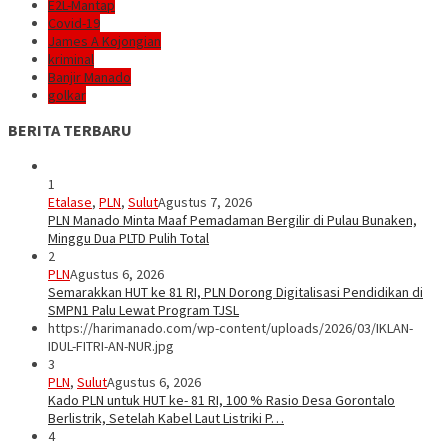
E2L-Mantap
Covid-19
James A Kojongian
kriminal
Banjir Manado
golkar
BERITA TERBARU
1
Etalase
,
PLN
,
Sulut
Agustus 7, 2026
PLN Manado Minta Maaf Pemadaman Bergilir di Pulau Bunaken,
Minggu Dua PLTD Pulih Total
2
PLN
Agustus 6, 2026
Semarakkan HUT ke 81 RI, PLN Dorong Digitalisasi Pendidikan di
SMPN1 Palu Lewat Program TJSL
https://harimanado.com/wp-content/uploads/2026/03/IKLAN-
IDUL-FITRI-AN-NUR.jpg
3
PLN
,
Sulut
Agustus 6, 2026
Kado PLN untuk HUT ke- 81 RI, 100 % Rasio Desa Gorontalo
Berlistrik, Setelah Kabel Laut Listriki P…
4