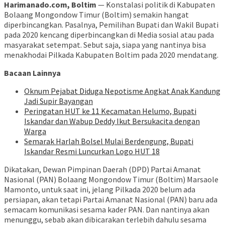
Harimanado.com, Boltim
— Konstalasi politik di Kabupaten
Bolaang Mongondow Timur (Boltim) semakin hangat
diperbincangkan. Pasalnya, Pemilihan Bupati dan Wakil Bupati
pada 2020 kencang diperbincangkan di Media sosial atau pada
masyarakat setempat. Sebut saja, siapa yang nantinya bisa
menakhodai Pilkada Kabupaten Boltim pada 2020 mendatang.
Bacaan Lainnya
Oknum Pejabat Diduga Nepotisme Angkat Anak Kandung
Jadi Supir Bayangan
Peringatan HUT ke 11 Kecamatan Helumo, Bupati
Iskandar dan Wabup Deddy Ikut Bersukacita dengan
Warga
Semarak Harlah Bolsel Mulai Berdengung, Bupati
Iskandar Resmi Luncurkan Logo HUT 18
Dikatakan, Dewan Pimpinan Daerah (DPD) Partai Amanat
Nasional (PAN) Bolaang Mongondow Timur (Boltim) Marsaole
Mamonto, untuk saat ini, jelang Pilkada 2020 belum ada
persiapan, akan tetapi Partai Amanat Nasional (PAN) baru ada
semacam komunikasi sesama kader PAN. Dan nantinya akan
menunggu, sebab akan dibicarakan terlebih dahulu sesama