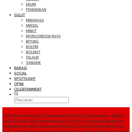
EKUIN
PENDIDIKAN
SULUT
MINAHASA
MINSEL
MINUT
MONGONDOW RAYA
BITUNG
BOLTIM
BOLMUT
TALAUD
SANGIHE
NARASI
SOCIAL
SPOTYLIGHT
OPINI
CELEBTAINMENT
BERITA TERBARU
PLN Manado Minta Maaf Pemadaman Bergilir di Pulau Bunaken, Minggu
Dua PLTD Pulih Total
Semarakkan HUT ke 81 RI, PLN Dorong Digitalisasi
Pendidikan di SMPN1 Palu Lewat Program TJSL
Kado PLN untuk HUT ke-
81 RI, 100 % Rasio Desa Gorontalo Berlistrik, Setelah Kabel Laut Listriki