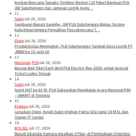
Korban Bencana Tamako Terhibur Berkat 125 Paket Bantuan PLN
UID Suluttenggo dan Jaminan Listrik Anda…
11
Sulut
Juli 28, 2026
Sambangi Bupati Sangihe, GM PLN Suluttenggo Bahas Sistem
Kelistrikan hingga Pemulihan Pascabencana T…
12
Ekuin
Juli 28, 2026
Produktivitas Meningkat, PLN Suluttenggo Tambah Daya Listrik PT
JRBM ke 10 Juta VA
13
Nasional
,
PLN
Juli 28, 2026
Buruan Beli Tiket Early Bird PLN Electric Run 2026, untuk Special
Ticket Ludes Terjual
14
Sulut
Juli 28, 2026
Spirit HUT ke 81 RI, PLN Sukseskan Rangkaian Acara Nasional PIKI
– UNKRIT di Tentena
15
Etalase
Juli 28, 2026
Luruskan Opini, Kejati Sulut Ungkap Fakta Sita Uang 18 M EL dan
Owner IT Center
16
BOLSEL
Juli 27, 2026
Bupati Iskandar Kamaru Ingatkan 3 Pilar, di Pembukaan Orientasi