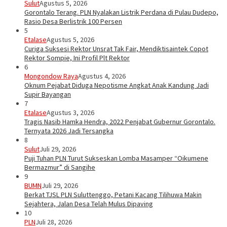
Sulut
Agustus 5, 2026
Gorontalo Terang. PLN Nyalakan Listrik Perdana di Pulau Dudepo,
Rasio Desa Berlistrik 100 Persen
5
Etalase
Agustus 5, 2026
Curiga Suksesi Rektor Unsrat Tak Fair, Mendiktisaintek Copot
Rektor Sompie, Ini Profil Plt Rektor
6
Mongondow Raya
Agustus 4, 2026
Oknum Pejabat Diduga Nepotisme Angkat Anak Kandung Jadi
Supir Bayangan
7
Etalase
Agustus 3, 2026
Tragis Nasib Hamka Hendra, 2022 Penjabat Gubernur Gorontalo.
Ternyata 2026 Jadi Tersangka
8
Sulut
Juli 29, 2026
Puji Tuhan PLN Turut Sukseskan Lomba Masamper “Oikumene
Bermazmur” di Sangihe
9
BUMN
Juli 29, 2026
Berkat TJSL PLN Suluttenggo, Petani Kacang Tilihuwa Makin
Sejahtera, Jalan Desa Telah Mulus Dipaving
10
PLN
Juli 28, 2026