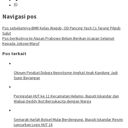
Navigasi pos
Pos sebelumnya
BMR Kelas Wagub, OD Pancing Yasti Cs Tarung Pilgub
Sulut
Pos berikutnya
Ini Alasan Prabowo Belum Berikan Ucapan Selamat
Kepada Jokowi-Maruf
Pos terkait
Oknum Pejabat Diduga Nepotisme Angkat Anak Kandung Jadi
Supir Bayangan
Peringatan HUT ke 11 Kecamatan Helumo, Bupati Iskandar dan
Wabup Deddy Ikut Bersukacita dengan Warga
Semarak Harlah Bolsel Mulai Berdengung, Bupati Iskandar Resmi
Luncurkan Logo HUT 18