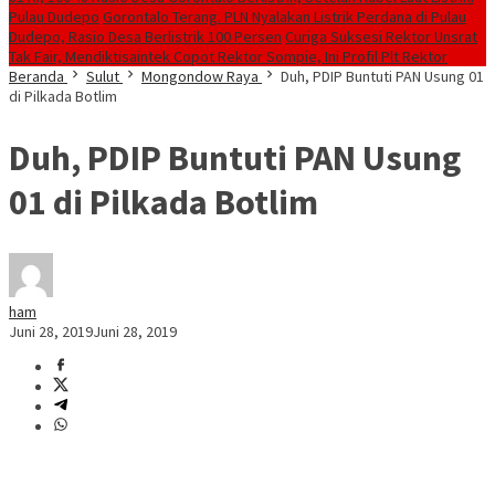
Pulau Dudepo
Gorontalo Terang. PLN Nyalakan Listrik Perdana di Pulau
Dudepo, Rasio Desa Berlistrik 100 Persen
Curiga Suksesi Rektor Unsrat
Tak Fair, Mendiktisaintek Copot Rektor Sompie, Ini Profil Plt Rektor
Beranda
Sulut
Mongondow Raya
Duh, PDIP Buntuti PAN Usung 01
di Pilkada Botlim
Duh, PDIP Buntuti PAN Usung
01 di Pilkada Botlim
ham
Juni 28, 2019
Juni 28, 2019