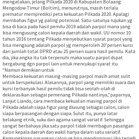
mengatakan, jelang Pilkada 2020 di Kabupaten Bolaang
Mengodow Timur (Boltim), menurutnya, masih terlalu
prematur memprediksi peta kekuatan Pilkada 2020. Apalagi
membahas figur yg paling potensial. Satu-satunya rujukan yg
bisa di baca pada hasil pemilu 2019 adalah parpol mana yang
bisa mengusung calon kepala daerah dan wakil. UU nomor 10
tahun 2016 tentang Pilkada menyebutkan syarat parpol yang
bisa mengsung adalah parpol yg memperoleh 20’persen kursi
dari jumlah total DPRD atau 25 persen suara hasil pemilu. Kata
dia, jika angka itu tak terpenuhi maka suatu parpol dspat
bergabung dgn parpol lain untuk mencukupi syarat itu.
“Namun demikian untuk
Membaca kekuatan masing-masing parpol masih amat sulit
untuk berspekulasi. Alasannya, parpol yang memiliki suara dan
kursi terbanyak hasil pemilu tidak bisa seolah-olah di
deklarasikan sebagai pemenang Pilkada nantinya,”paparnya,
Lanjut Liando, cara membaca kekuatan masing parpol di
Pilkada adalah siapa figur yang diusung sebagai calon, calon
siapa berpasangan dengan siapa. Sulut itu, punya latar
belakang etnik, suku dan agama sangat variatif. Sehingga
sangat berbahaya jika satu parpol tidak membagun pasangan
calon kepala daerah dan wakil hanya dalam satu variatif.
Kemungkinan pasangan calon yg bisa mendominasi jika terjadi