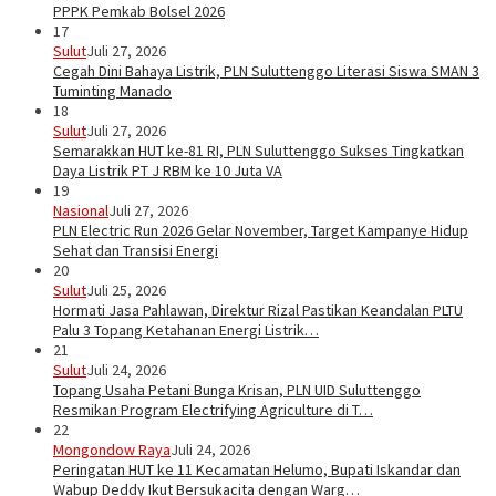
PPPK Pemkab Bolsel 2026
17
Sulut
Juli 27, 2026
Cegah Dini Bahaya Listrik, PLN Suluttenggo Literasi Siswa SMAN 3
Tuminting Manado
18
Sulut
Juli 27, 2026
Semarakkan HUT ke-81 RI, PLN Suluttenggo Sukses Tingkatkan
Daya Listrik PT J RBM ke 10 Juta VA
19
Nasional
Juli 27, 2026
PLN Electric Run 2026 Gelar November, Target Kampanye Hidup
Sehat dan Transisi Energi
20
Sulut
Juli 25, 2026
Hormati Jasa Pahlawan, Direktur Rizal Pastikan Keandalan PLTU
Palu 3 Topang Ketahanan Energi Listrik…
21
Sulut
Juli 24, 2026
Topang Usaha Petani Bunga Krisan, PLN UID Suluttenggo
Resmikan Program Electrifying Agriculture di T…
22
Mongondow Raya
Juli 24, 2026
Peringatan HUT ke 11 Kecamatan Helumo, Bupati Iskandar dan
Wabup Deddy Ikut Bersukacita dengan Warg…