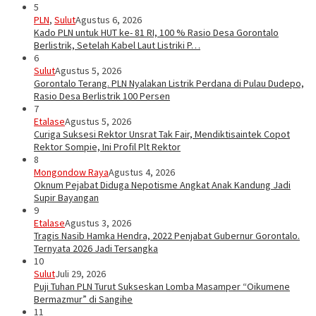
5
PLN
,
Sulut
Agustus 6, 2026
Kado PLN untuk HUT ke- 81 RI, 100 % Rasio Desa Gorontalo
Berlistrik, Setelah Kabel Laut Listriki P…
6
Sulut
Agustus 5, 2026
Gorontalo Terang. PLN Nyalakan Listrik Perdana di Pulau Dudepo,
Rasio Desa Berlistrik 100 Persen
7
Etalase
Agustus 5, 2026
Curiga Suksesi Rektor Unsrat Tak Fair, Mendiktisaintek Copot
Rektor Sompie, Ini Profil Plt Rektor
8
Mongondow Raya
Agustus 4, 2026
Oknum Pejabat Diduga Nepotisme Angkat Anak Kandung Jadi
Supir Bayangan
9
Etalase
Agustus 3, 2026
Tragis Nasib Hamka Hendra, 2022 Penjabat Gubernur Gorontalo.
Ternyata 2026 Jadi Tersangka
10
Sulut
Juli 29, 2026
Puji Tuhan PLN Turut Sukseskan Lomba Masamper “Oikumene
Bermazmur” di Sangihe
11