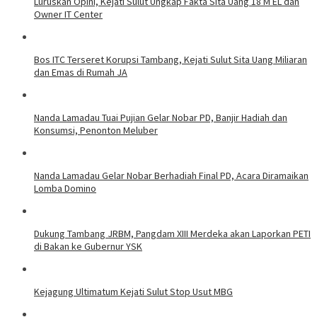
Luruskan Opini, Kejati Sulut Ungkap Fakta Sita Uang 18 M EL dan
Owner IT Center
Bos ITC Terseret Korupsi Tambang, Kejati Sulut Sita Uang Miliaran
dan Emas di Rumah JA
Nanda Lamadau Tuai Pujian Gelar Nobar PD, Banjir Hadiah dan
Konsumsi, Penonton Meluber
Nanda Lamadau Gelar Nobar Berhadiah Final PD, Acara Diramaikan
Lomba Domino
Dukung Tambang JRBM, Pangdam XIII Merdeka akan Laporkan PETI
di Bakan ke Gubernur YSK
Kejagung Ultimatum Kejati Sulut Stop Usut MBG