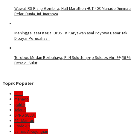
Wawali RS Riang Gembira, Half Marathon HUT 403 Manado Diminati
Pelari Dunia, Ini Juaranya
Meninggal saat Kerja, BPJS TK Karyawan asal Poyowa Besar Tak
Dibayar Perusahaan
Terobos Medan Berbahaya, PLN Suluttenggo Sukses Aliri 99,56 %
Desa di Sulut
Topik Populer
sulut
manado
politik
Talaud
DPRD SULUT
E2L-Mantap
Covid-19
James A Kojongian