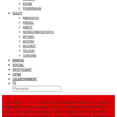
EKUIN
PENDIDIKAN
SULUT
MINAHASA
MINSEL
MINUT
MONGONDOW RAYA
BITUNG
BOLTIM
BOLMUT
TALAUD
SANGIHE
NARASI
SOCIAL
SPOTYLIGHT
OPINI
CELEBTAINMENT
BERITA TERBARU
Turnamen BU FC ke 4 Kata Ketua Askot Manado Makin Inovatif, Banyak
Orbitkan Bibit Unggul
Jaga Listrik Andal Jelang HUT ke-81 RI, PLN UP3
Tahuna Gelar Apel dan Inspeksi Peralatan Kepulauan Nusa Utara
PLN
Manado Minta Maaf Pemadaman Bergilir di Pulau Bunaken, Minggu Dua