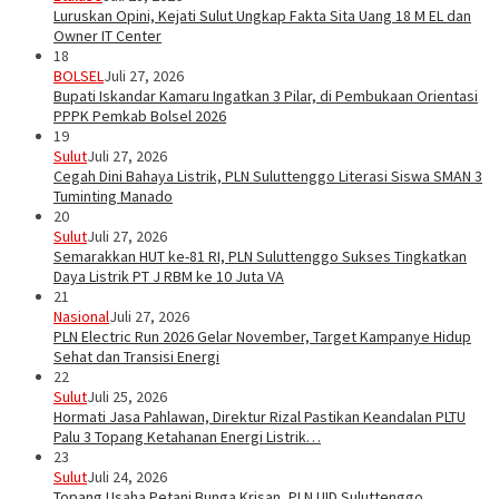
Luruskan Opini, Kejati Sulut Ungkap Fakta Sita Uang 18 M EL dan
Owner IT Center
18
BOLSEL
Juli 27, 2026
Bupati Iskandar Kamaru Ingatkan 3 Pilar, di Pembukaan Orientasi
PPPK Pemkab Bolsel 2026
19
Sulut
Juli 27, 2026
Cegah Dini Bahaya Listrik, PLN Suluttenggo Literasi Siswa SMAN 3
Tuminting Manado
20
Sulut
Juli 27, 2026
Semarakkan HUT ke-81 RI, PLN Suluttenggo Sukses Tingkatkan
Daya Listrik PT J RBM ke 10 Juta VA
21
Nasional
Juli 27, 2026
PLN Electric Run 2026 Gelar November, Target Kampanye Hidup
Sehat dan Transisi Energi
22
Sulut
Juli 25, 2026
Hormati Jasa Pahlawan, Direktur Rizal Pastikan Keandalan PLTU
Palu 3 Topang Ketahanan Energi Listrik…
23
Sulut
Juli 24, 2026
Topang Usaha Petani Bunga Krisan, PLN UID Suluttenggo