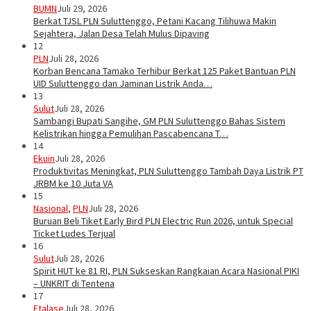
BUMN
Juli 29, 2026
Berkat TJSL PLN Suluttenggo, Petani Kacang Tilihuwa Makin
Sejahtera, Jalan Desa Telah Mulus Dipaving
12
PLN
Juli 28, 2026
Korban Bencana Tamako Terhibur Berkat 125 Paket Bantuan PLN
UID Suluttenggo dan Jaminan Listrik Anda…
13
Sulut
Juli 28, 2026
Sambangi Bupati Sangihe, GM PLN Suluttenggo Bahas Sistem
Kelistrikan hingga Pemulihan Pascabencana T…
14
Ekuin
Juli 28, 2026
Produktivitas Meningkat, PLN Suluttenggo Tambah Daya Listrik PT
JRBM ke 10 Juta VA
15
Nasional
,
PLN
Juli 28, 2026
Buruan Beli Tiket Early Bird PLN Electric Run 2026, untuk Special
Ticket Ludes Terjual
16
Sulut
Juli 28, 2026
Spirit HUT ke 81 RI, PLN Sukseskan Rangkaian Acara Nasional PIKI
– UNKRIT di Tentena
17
Etalase
Juli 28, 2026