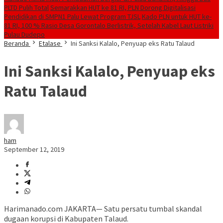
PLTD Pulih Total
Semarakkan HUT ke 81 RI, PLN Dorong Digitalisasi
Pendidikan di SMPN1 Palu Lewat Program TJSL
Kado PLN untuk HUT ke-
81 RI, 100 % Rasio Desa Gorontalo Berlistrik, Setelah Kabel Laut Listriki
Pulau Dudepo
Beranda
Etalase
Ini Sanksi Kalalo, Penyuap eks Ratu Talaud
Ini Sanksi Kalalo, Penyuap eks
Ratu Talaud
ham
September 12, 2019
Harimanado.com JAKARTA— Satu persatu tumbal skandal
dugaan korupsi di Kabupaten Talaud.