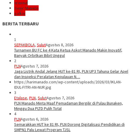
kriminal
Banjir Manado
golkar
BERITA TERBARU
1
SEPAKBOLA
,
Sulut
Agustus 8, 2026
Turnamen BU FC ke 4 Kata Ketua Askot Manado Makin Inovatif,
Banyak Orbitkan Bibit Unggul
2
PLN
Agustus 7, 2026
Jaga Listrik Andal Jelang HUT ke-81 RI, PLN UP3 Tahuna Gelar Apel
dan Inspeksi Peralatan Kepulauan N…
https://harimanado.com/wp-content/uploads/2026/03/IKLAN-
IDUL-FITRI-AN-NUR.jpg
3
Etalase
,
PLN
,
Sulut
Agustus 7, 2026
PLN Manado Minta Maaf Pemadaman Bergilir di Pulau Bunaken,
Minggu Dua PLTD Pulih Total
4
PLN
Agustus 6, 2026
Semarakkan HUT ke 81 RI, PLN Dorong Digitalisasi Pendidikan di
SMPN1 Palu Lewat Program TJSL