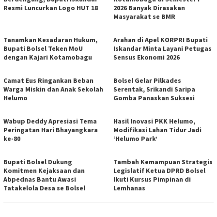
Resmi Luncurkan Logo HUT 18
2026 Banyak Dirasakan
Masyarakat se BMR
Tanamkan Kesadaran Hukum,
Arahan di Apel KORPRI Bupati
Bupati Bolsel Teken MoU
Iskandar Minta Layani Petugas
dengan Kajari Kotamobagu
Sensus Ekonomi 2026
Camat Eus Ringankan Beban
Bolsel Gelar Pilkades
Warga Miskin dan Anak Sekolah
Serentak, Srikandi Saripa
Helumo
Gomba Panaskan Suksesi
Wabup Deddy Apresiasi Tema
Hasil Inovasi PKK Helumo,
Peringatan Hari Bhayangkara
Modifikasi Lahan Tidur Jadi
ke-80
‘Helumo Park’
Bupati Bolsel Dukung
Tambah Kemampuan Strategis
Komitmen Kejaksaan dan
Legislatif Ketua DPRD Bolsel
Abpednas Bantu Awasi
Ikuti Kursus Pimpinan di
Tatakelola Desa se Bolsel
Lemhanas