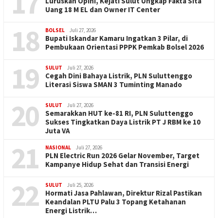
17
Luruskan Opini, Kejati Sulut Ungkap Fakta Sita
Uang 18 M EL dan Owner IT Center
18
BOLSEL
Juli 27, 2026
Bupati Iskandar Kamaru Ingatkan 3 Pilar, di
Pembukaan Orientasi PPPK Pemkab Bolsel 2026
19
SULUT
Juli 27, 2026
Cegah Dini Bahaya Listrik, PLN Suluttenggo
Literasi Siswa SMAN 3 Tuminting Manado
20
SULUT
Juli 27, 2026
Semarakkan HUT ke-81 RI, PLN Suluttenggo
Sukses Tingkatkan Daya Listrik PT J RBM ke 10
Juta VA
21
NASIONAL
Juli 27, 2026
PLN Electric Run 2026 Gelar November, Target
Kampanye Hidup Sehat dan Transisi Energi
22
SULUT
Juli 25, 2026
Hormati Jasa Pahlawan, Direktur Rizal Pastikan
Keandalan PLTU Palu 3 Topang Ketahanan
Energi Listrik…