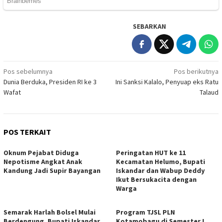
SEBARKAN
Navigasi
Pos sebelumnya
Pos berikutnya
Dunia Berduka, Presiden RI ke 3
Ini Sanksi Kalalo, Penyuap eks Ratu
pos
Wafat
Talaud
POS TERKAIT
Oknum Pejabat Diduga
Peringatan HUT ke 11
Nepotisme Angkat Anak
Kecamatan Helumo, Bupati
Kandung Jadi Supir Bayangan
Iskandar dan Wabup Deddy
Ikut Bersukacita dengan
Warga
Semarak Harlah Bolsel Mulai
Program TJSL PLN
Berdengung, Bupati Iskandar
Kotamobagu di Semester I