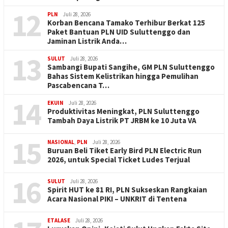
12
PLN
Juli 28, 2026
Korban Bencana Tamako Terhibur Berkat 125
Paket Bantuan PLN UID Suluttenggo dan
Jaminan Listrik Anda…
13
SULUT
Juli 28, 2026
Sambangi Bupati Sangihe, GM PLN Suluttenggo
Bahas Sistem Kelistrikan hingga Pemulihan
Pascabencana T…
14
EKUIN
Juli 28, 2026
Produktivitas Meningkat, PLN Suluttenggo
Tambah Daya Listrik PT JRBM ke 10 Juta VA
15
NASIONAL
,
PLN
Juli 28, 2026
Buruan Beli Tiket Early Bird PLN Electric Run
2026, untuk Special Ticket Ludes Terjual
16
SULUT
Juli 28, 2026
Spirit HUT ke 81 RI, PLN Sukseskan Rangkaian
Acara Nasional PIKI – UNKRIT di Tentena
ETALASE
Juli 28, 2026