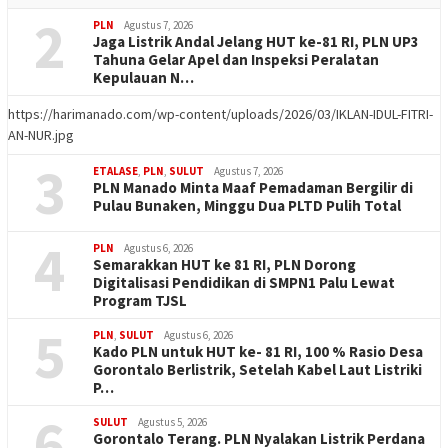
2
PLN
Agustus 7, 2026
Jaga Listrik Andal Jelang HUT ke-81 RI, PLN UP3
Tahuna Gelar Apel dan Inspeksi Peralatan
Kepulauan N…
https://harimanado.com/wp-content/uploads/2026/03/IKLAN-IDUL-FITRI-
AN-NUR.jpg
3
ETALASE
,
PLN
,
SULUT
Agustus 7, 2026
PLN Manado Minta Maaf Pemadaman Bergilir di
Pulau Bunaken, Minggu Dua PLTD Pulih Total
4
PLN
Agustus 6, 2026
Semarakkan HUT ke 81 RI, PLN Dorong
Digitalisasi Pendidikan di SMPN1 Palu Lewat
Program TJSL
5
PLN
,
SULUT
Agustus 6, 2026
Kado PLN untuk HUT ke- 81 RI, 100 % Rasio Desa
Gorontalo Berlistrik, Setelah Kabel Laut Listriki
P…
6
SULUT
Agustus 5, 2026
Gorontalo Terang. PLN Nyalakan Listrik Perdana