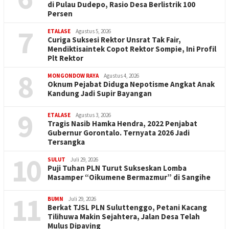
di Pulau Dudepo, Rasio Desa Berlistrik 100
Persen
7
ETALASE
Agustus 5, 2026
Curiga Suksesi Rektor Unsrat Tak Fair,
Mendiktisaintek Copot Rektor Sompie, Ini Profil
Plt Rektor
8
MONGONDOW RAYA
Agustus 4, 2026
Oknum Pejabat Diduga Nepotisme Angkat Anak
Kandung Jadi Supir Bayangan
9
ETALASE
Agustus 3, 2026
Tragis Nasib Hamka Hendra, 2022 Penjabat
Gubernur Gorontalo. Ternyata 2026 Jadi
Tersangka
10
SULUT
Juli 29, 2026
Puji Tuhan PLN Turut Sukseskan Lomba
Masamper “Oikumene Bermazmur” di Sangihe
11
BUMN
Juli 29, 2026
Berkat TJSL PLN Suluttenggo, Petani Kacang
Tilihuwa Makin Sejahtera, Jalan Desa Telah
Mulus Dipaving