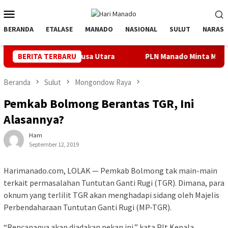
Loncat
Menu
ke
Mobile
konten
BERANDA
ETALASE
MANADO
NASIONAL
SULUT
NARASI
ulauan Nusa Utara
BERITA TERBARU
PLN Manado Minta Maaf Pemadaman Bergi
Beranda
Sulut
Mongondow Raya
Pemkab Bolmong Berantas TGR, Ini
Alasannya?
Ham
September 12, 2019
Harimanado.com, LOLAK — Pemkab Bolmong tak main-main
terkait permasalahan Tuntutan Ganti Rugi (TGR). Dimana, para
oknum yang terlilit TGR akan menghadapi sidang oleh Majelis
Perbendaharaan Tuntutan Ganti Rugi (MP-TGR).
“Rencananya akan diadakan pekan ini,” kata Plt Kepala