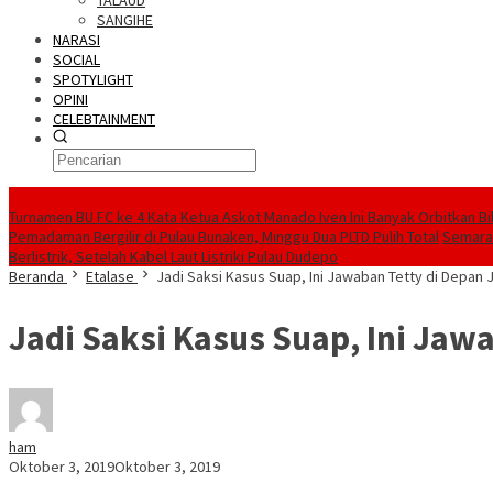
TALAUD
SANGIHE
NARASI
SOCIAL
SPOTYLIGHT
OPINI
CELEBTAINMENT
BERITA TERBARU
Turnamen BU FC ke 4 Kata Ketua Askot Manado Iven Ini Banyak Orbitkan Bi
Pemadaman Bergilir di Pulau Bunaken, Minggu Dua PLTD Pulih Total
Semarak
Berlistrik, Setelah Kabel Laut Listriki Pulau Dudepo
Beranda
Etalase
Jadi Saksi Kasus Suap, Ini Jawaban Tetty di Depan 
Jadi Saksi Kasus Suap, Ini Jaw
ham
Oktober 3, 2019
Oktober 3, 2019