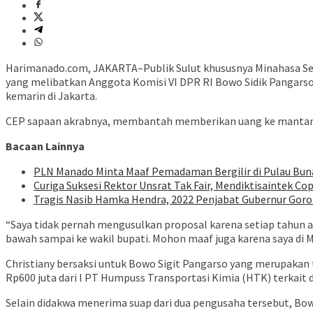
Harimanado.com, JAKARTA–Publik Sulut khususnya Minahasa Sela
yang melibatkan Anggota Komisi VI DPR RI Bowo Sidik Pangarso. 
kemarin di Jakarta.
CEP sapaan akrabnya, membantah memberikan uang ke mantan angg
Bacaan Lainnya
PLN Manado Minta Maaf Pemadaman Bergilir di Pulau Buna
Curiga Suksesi Rektor Unsrat Tak Fair, Mendiktisaintek Cop
Tragis Nasib Hamka Hendra, 2022 Penjabat Gubernur Goron
“Saya tidak pernah mengusulkan proposal karena setiap tahun ada
bawah sampai ke wakil bupati. Mohon maaf juga karena saya di M
Christiany bersaksi untuk Bowo Sigit Pangarso yang merupakan t
Rp600 juta dari l PT Humpuss Transportasi Kimia (HTK) terkai
Selain didakwa menerima suap dari dua pengusaha tersebut, Bowo 