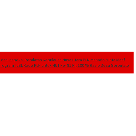
l dan Inspeksi Peralatan Kepulauan Nusa Utara
PLN Manado Minta Maaf
 Program TJSL
Kado PLN untuk HUT ke- 81 RI, 100 % Rasio Desa Gorontalo