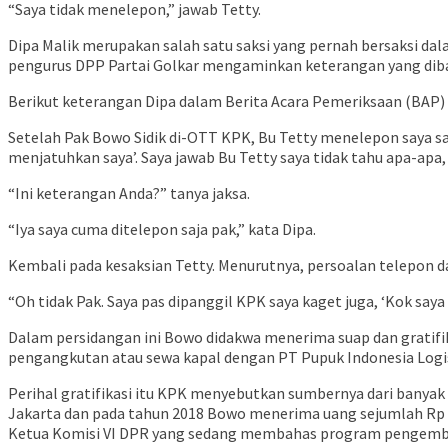
“Saya tidak menelepon,” jawab Tetty.
Dipa Malik merupakan salah satu saksi yang pernah bersaksi da
pengurus DPP Partai Golkar mengaminkan keterangan yang diba
Berikut keterangan Dipa dalam Berita Acara Pemeriksaan (BAP) 
Setelah Pak Bowo Sidik di-OTT KPK, Bu Tetty menelepon saya 
menjatuhkan saya’. Saya jawab Bu Tetty saya tidak tahu apa-apa,
“Ini keterangan Anda?” tanya jaksa.
“Iya saya cuma ditelepon saja pak,” kata Dipa.
Kembali pada kesaksian Tetty. Menurutnya, persoalan telepon d
“Oh tidak Pak. Saya pas dipanggil KPK saya kaget juga, ‘Kok saya
Dalam persidangan ini Bowo didakwa menerima suap dan gratifik
pengangkutan atau sewa kapal dengan PT Pupuk Indonesia Logisti
Perihal gratifikasi itu KPK menyebutkan sumbernya dari banyak
Jakarta dan pada tahun 2018 Bowo menerima uang sejumlah Rp 30
Ketua Komisi VI DPR yang sedang membahas program pengemba