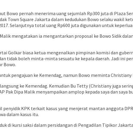
sebut Bowo pernah menerima uang sejumlah Rp300 juta di Plaza S
ilandak Town Square Jakarta dalam kedudukan Bowo selaku wakil 
7. Selanjutnya total uang Rp600 juta digunakan untuk keperluan
a Malik mengatakan ia mengantarkan proposal ke Bowo Sidik dala
artai Golkar biasa ketua mengenalkan pimpinan komisi dan gubern
an tidak boleh minta-minta sesuatu ke kepala daerah. Jadi ini p
tur Bowo.
 untuk pengajuan ke Kemendag, namun Bowo meminta Christiany
 langsung ke Kemendag. Kemudian Bu Tetty (Christiany juga seri
P Pak Dipa Malik menyampaikan amplop kepada saya dan saya buka
.
il penyidik KPK terkait kasus yang menjerat mantan anggota DPR 
 dalam kasus itu.
duk di kursi saksi dalam persidangan di Pengadilan Tipikor Jakart