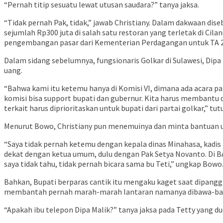
“Pernah titip sesuatu lewat utusan saudara?” tanya jaksa.
“Tidak pernah Pak, tidak,” jawab Christiany. Dalam dakwaan di
sejumlah Rp300 juta di salah satu restoran yang terletak di C
pengembangan pasar dari Kementerian Perdagangan untuk TA 201
Dalam sidang sebelumnya, fungsionaris Golkar di Sulawesi, Dip
uang.
“Bahwa kami itu ketemu hanya di Komisi VI, dimana ada acara p
komisi bisa support bupati dan gubernur. Kita harus membantu d
terkait harus diprioritaskan untuk bupati dari partai golkar,” tu
Menurut Bowo, Christiany pun menemuinya dan minta bantuan
“Saya tidak pernah ketemu dengan kepala dinas Minahasa, kadis
dekat dengan ketua umum, dulu dengan Pak Setya Novanto. Di BA
saya tidak tahu, tidak pernah bicara sama bu Teti,” ungkap Bowo
Bahkan, Bupati berparas cantik itu mengaku kaget saat dipangg
membantah pernah marah-marah lantaran namanya dibawa-bawa
“Apakah ibu telepon Dipa Malik?” tanya jaksa pada Tetty yang du