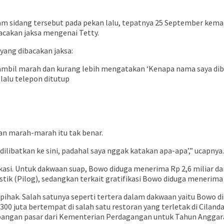
lam sidang tersebut pada pekan lalu, tepatnya 25 September kema
cakan jaksa mengenai Tetty.
yang dibacakan jaksa:
sambil marah dan kurang lebih mengatakan ‘Kenapa nama saya d
 lalu telepon ditutup
an marah-marah itu tak benar.
 dilibatkan ke sini, padahal saya nggak katakan apa-apa’,” ucapnya.
asi. Untuk dakwaan suap, Bowo diduga menerima Rp 2,6 miliar da
k (Pilog), sedangkan terkait gratifikasi Bowo diduga menerima R
 pihak. Salah satunya seperti tertera dalam dakwaan yaitu Bowo 
0 juta bertempat di salah satu restoran yang terletak di Cilan
ngan pasar dari Kementerian Perdagangan untuk Tahun Anggara