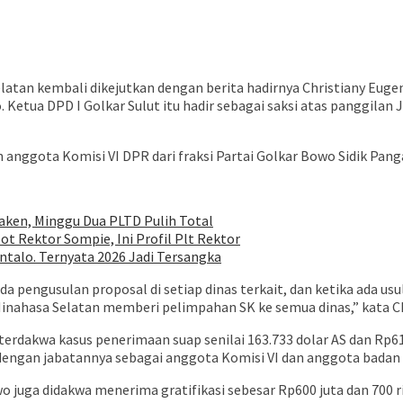
tan kembali dikejutkan dengan berita hadirnya Christiany Eugen
Ketua DPD I Golkar Sulut itu hadir sebagai saksi atas panggilan
ota Komisi VI DPR dari fraksi Partai Golkar Bowo Sidik Pangars
ken, Minggu Dua PLTD Pulih Total
ot Rektor Sompie, Ini Profil Plt Rektor
talo. Ternyata 2026 Jadi Tersangka
 pengusulan proposal di setiap dinas terkait, dan ketika ada usu
inahasa Selatan memberi pelimpahan SK ke semua dinas,” kata Chr
erdakwa kasus penerimaan suap senilai 163.733 dolar AS dan Rp611.
t dengan jabatannya sebagai anggota Komisi VI dan anggota bada
juga didakwa menerima gratifikasi sebesar Rp600 juta dan 700 ribu