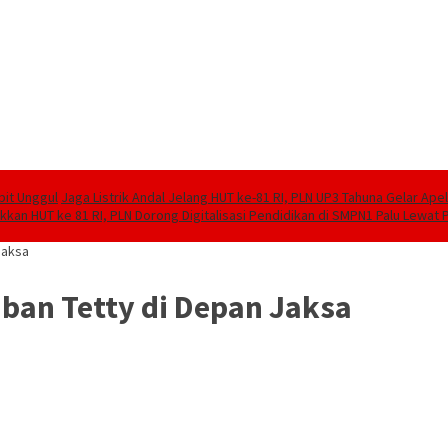
bit Unggul
Jaga Listrik Andal Jelang HUT ke-81 RI, PLN UP3 Tahuna Gelar Ape
kan HUT ke 81 RI, PLN Dorong Digitalisasi Pendidikan di SMPN1 Palu Lewat
Jaksa
aban Tetty di Depan Jaksa