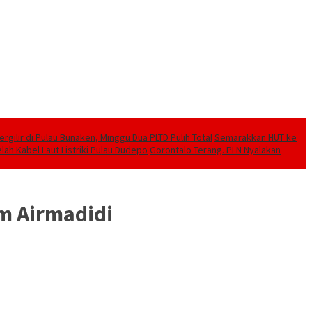
ilir di Pulau Bunaken, Minggu Dua PLTD Pulih Total
Semarakkan HUT ke
lah Kabel Laut Listriki Pulau Dudepo
Gorontalo Terang. PLN Nyalakan
m Airmadidi