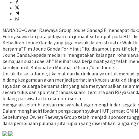
MANADO–Owner Raewaya Group Joune Ganda,SE mendapat dukung
Felmy Suwu dan para pelayan dan jemaat setempat pada HUT ke
Kehadiran Joune Ganda yang juga masuk dalam struktur Wakil k
bersama”Tim Joune Ganda For Minut” itu disambut positif oleh
Joune Ganda,kepada media ini mengatakan kalangan rohaniawan
kemajuan suatu daerah.” Melihat usia berjamaat yang telah me
kerukunan di Kabupaten Minahasa Utara ,”ujar Joune.
Untuk itu kata Joune, jika niat dan kerinduannya untuk menjad
bidang keagamaan akan menjadi perhatian khusus untuk diting
saya dan keluarga bersama tim yang ada menyampaikan selamat
secara tulus dan spontan,”tandas suami tercinta dari Rizya G
bidang pariwisata dan ekonomi serta
mengajak seluruh lapisan masyarakat agar menghindari segala 
Dalam menghadiri ibadah pengucapan syukur HUT jemaat GMIM S
Sebelumnya Owner Raewaya Group telah menjadi sponsor tungg
dana pembinaan puluhan juta rupiah yang diserahkan langsung o