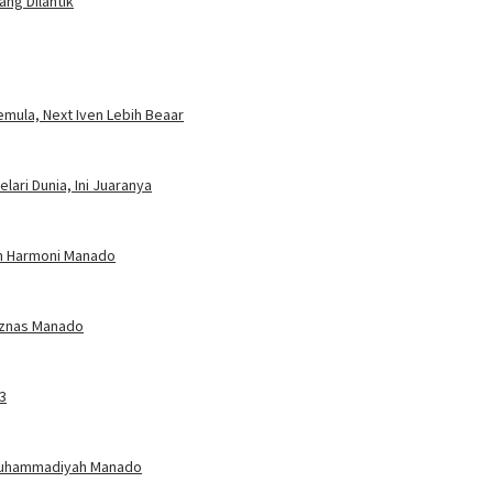
ng Dilantik
mula, Next Iven Lebih Beaar
ari Dunia, Ini Juaranya
an Harmoni Manado
Baznas Manado
3
Muhammadiyah Manado