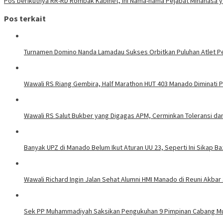
Pos berikutnya
RR-RD Rombak Kabinet, Ini Nama-nama Pejabat Minahasa ya
Pos terkait
Turnamen Domino Nanda Lamadau Sukses Orbitkan Puluhan Atlet Pe
Wawali RS Riang Gembira, Half Marathon HUT 403 Manado Diminati Pel
Wawali RS Salut Bukber yang Digagas APM, Cerminkan Toleransi d
Banyak UPZ di Manado Belum Ikut Aturan UU 23, Seperti Ini Sikap 
Wawali Richard Ingin Jalan Sehat Alumni HMI Manado di Reuni Akbar 
Sek PP Muhammadiyah Saksikan Pengukuhan 9 Pimpinan Cabang 