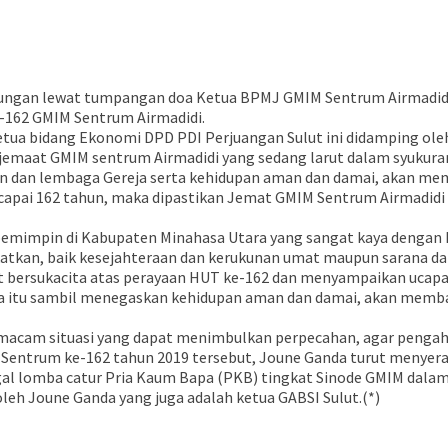
an lewat tumpangan doa Ketua BPMJ GMIM Sentrum Airmadidi ya
-162 GMIM Sentrum Airmadidi.
etua bidang Ekonomi DPD PDI Perjuangan Sulut ini didamping ol
 jemaat GMIM sentrum Airmadidi yang sedang larut dalam syukura
 dan lembaga Gereja serta kehidupan aman dan damai, akan mem
ncapai 162 tahun, maka dipastikan Jemat GMIM Sentrum Airmadidi
i pemimpin di Kabupaten Minahasa Utara yang sangat kaya dengan
katkan, baik kesejahteraan dan kerukunan umat maupun sarana d
 bersukacita atas perayaan HUT ke-162 dan menyampaikan ucapan
anda itu sambil menegaskan kehidupan aman dan damai, akan memb
macam situasi yang dapat menimbulkan perpecahan, agar pengahar
entrum ke-162 tahun 2019 tersebut, Joune Ganda turut menyera
al lomba catur Pria Kaum Bapa (PKB) tingkat Sinode GMIM dal
leh Joune Ganda yang juga adalah ketua GABSI Sulut.(*)