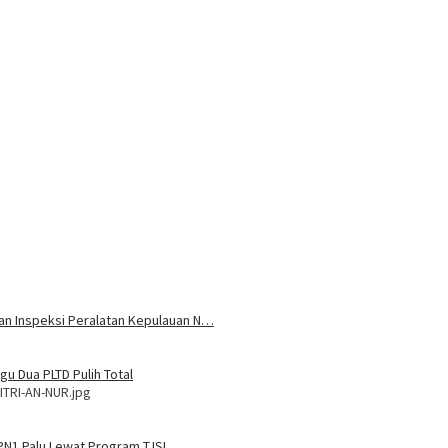
 dan Inspeksi Peralatan Kepulauan N…
u Dua PLTD Pulih Total
ITRI-AN-NUR.jpg
MPN1 Palu Lewat Program TJSL