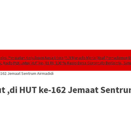
speksi Peralatan Kepulauan Nusa Utara
PLN Manado Minta Maaf Pemadaman Berg
SL
Kado PLN untuk HUT ke- 81 RI, 100 % Rasio Desa Gorontalo Berlistrik, Sete
e-162 Jemaat Sentrum Airmadidi
ut ,di HUT ke-162 Jemaat Sentru