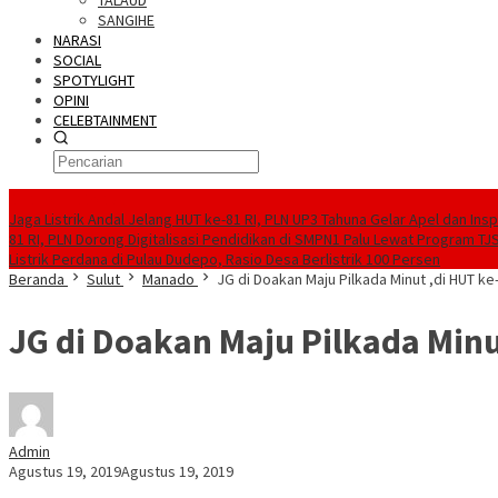
TALAUD
SANGIHE
NARASI
SOCIAL
SPOTYLIGHT
OPINI
CELEBTAINMENT
BERITA TERBARU
Jaga Listrik Andal Jelang HUT ke-81 RI, PLN UP3 Tahuna Gelar Apel dan In
81 RI, PLN Dorong Digitalisasi Pendidikan di SMPN1 Palu Lewat Program TJ
Listrik Perdana di Pulau Dudepo, Rasio Desa Berlistrik 100 Persen
Beranda
Sulut
Manado
JG di Doakan Maju Pilkada Minut ,di HUT k
JG di Doakan Maju Pilkada Min
Admin
Agustus 19, 2019
Agustus 19, 2019