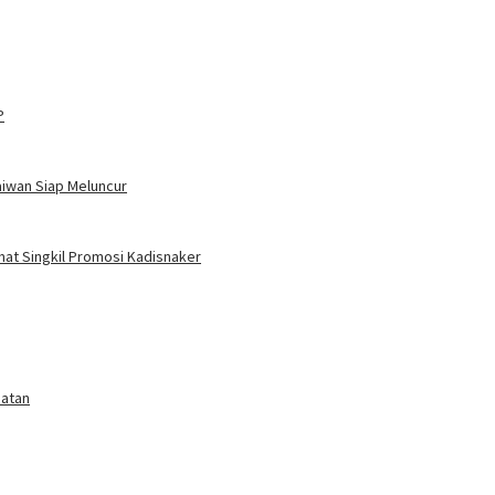
P
aiwan Siap Meluncur
amat Singkil Promosi Kadisnaker
matan