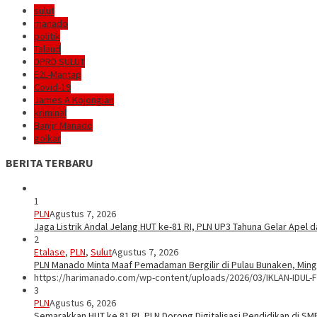
sulut
manado
politik
Talaud
DPRD SULUT
E2L-Mantap
Covid-19
James A Kojongian
kriminal
Banjir Manado
golkar
BERITA TERBARU
1
PLN
Agustus 7, 2026
Jaga Listrik Andal Jelang HUT ke-81 RI, PLN UP3 Tahuna Gelar Apel
2
Etalase
,
PLN
,
Sulut
Agustus 7, 2026
PLN Manado Minta Maaf Pemadaman Bergilir di Pulau Bunaken, Mingg
https://harimanado.com/wp-content/uploads/2026/03/IKLAN-IDUL-F
3
PLN
Agustus 6, 2026
Semarakkan HUT ke 81 RI, PLN Dorong Digitalisasi Pendidikan di S