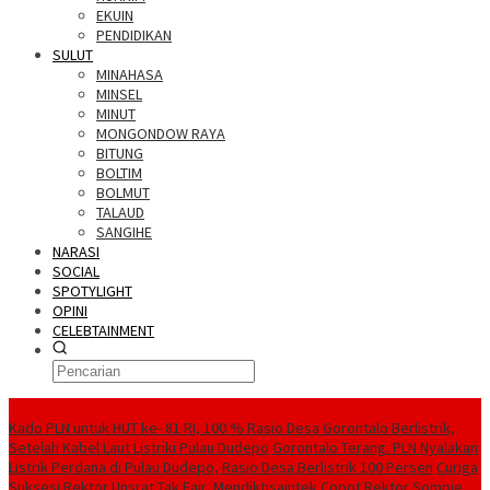
EKUIN
PENDIDIKAN
SULUT
MINAHASA
MINSEL
MINUT
MONGONDOW RAYA
BITUNG
BOLTIM
BOLMUT
TALAUD
SANGIHE
NARASI
SOCIAL
SPOTYLIGHT
OPINI
CELEBTAINMENT
BERITA TERBARU
Kado PLN untuk HUT ke- 81 RI, 100 % Rasio Desa Gorontalo Berlistrik,
Setelah Kabel Laut Listriki Pulau Dudepo
Gorontalo Terang. PLN Nyalakan
Listrik Perdana di Pulau Dudepo, Rasio Desa Berlistrik 100 Persen
Curiga
Suksesi Rektor Unsrat Tak Fair, Mendiktisaintek Copot Rektor Sompie,