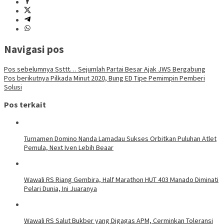
Navigasi pos
Pos sebelumnya
Ssttt… Sejumlah Partai Besar Ajak JWS Bergabung
Pos berikutnya
Pilkada Minut 2020, Bung ED Tipe Pemimpin Pemberi
Solusi
Pos terkait
Turnamen Domino Nanda Lamadau Sukses Orbitkan Puluhan Atlet
Pemula, Next Iven Lebih Beaar
Wawali RS Riang Gembira, Half Marathon HUT 403 Manado Diminati
Pelari Dunia, Ini Juaranya
Wawali RS Salut Bukber yang Digagas APM, Cerminkan Toleransi