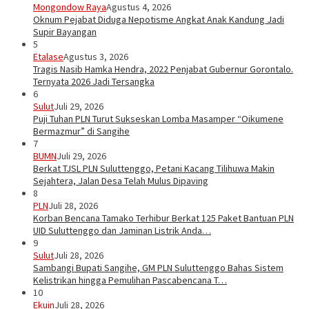
Mongondow Raya
Agustus 4, 2026
Oknum Pejabat Diduga Nepotisme Angkat Anak Kandung Jadi
Supir Bayangan
5
Etalase
Agustus 3, 2026
Tragis Nasib Hamka Hendra, 2022 Penjabat Gubernur Gorontalo.
Ternyata 2026 Jadi Tersangka
6
Sulut
Juli 29, 2026
Puji Tuhan PLN Turut Sukseskan Lomba Masamper “Oikumene
Bermazmur” di Sangihe
7
BUMN
Juli 29, 2026
Berkat TJSL PLN Suluttenggo, Petani Kacang Tilihuwa Makin
Sejahtera, Jalan Desa Telah Mulus Dipaving
8
PLN
Juli 28, 2026
Korban Bencana Tamako Terhibur Berkat 125 Paket Bantuan PLN
UID Suluttenggo dan Jaminan Listrik Anda…
9
Sulut
Juli 28, 2026
Sambangi Bupati Sangihe, GM PLN Suluttenggo Bahas Sistem
Kelistrikan hingga Pemulihan Pascabencana T…
10
Ekuin
Juli 28, 2026