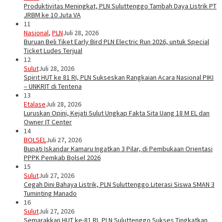
Produktivitas Meningkat, PLN Suluttenggo Tambah Daya Listrik PT
JRBM ke 10 Juta VA
11
Nasional
,
PLN
Juli 28, 2026
Buruan Beli Tiket Early Bird PLN Electric Run 2026, untuk Special
Ticket Ludes Terjual
12
Sulut
Juli 28, 2026
Spirit HUT ke 81 RI, PLN Sukseskan Rangkaian Acara Nasional PIKI
– UNKRIT di Tentena
13
Etalase
Juli 28, 2026
Luruskan Opini, Kejati Sulut Ungkap Fakta Sita Uang 18 M EL dan
Owner IT Center
14
BOLSEL
Juli 27, 2026
Bupati Iskandar Kamaru Ingatkan 3 Pilar, di Pembukaan Orientasi
PPPK Pemkab Bolsel 2026
15
Sulut
Juli 27, 2026
Cegah Dini Bahaya Listrik, PLN Suluttenggo Literasi Siswa SMAN 3
Tuminting Manado
16
Sulut
Juli 27, 2026
Semarakkan HUT ke-81 RI, PLN Suluttenggo Sukses Tingkatkan