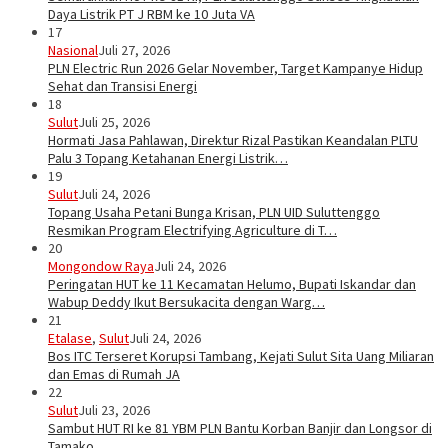
Daya Listrik PT J RBM ke 10 Juta VA
17
Nasional
Juli 27, 2026
PLN Electric Run 2026 Gelar November, Target Kampanye Hidup
Sehat dan Transisi Energi
18
Sulut
Juli 25, 2026
Hormati Jasa Pahlawan, Direktur Rizal Pastikan Keandalan PLTU
Palu 3 Topang Ketahanan Energi Listrik…
19
Sulut
Juli 24, 2026
Topang Usaha Petani Bunga Krisan, PLN UID Suluttenggo
Resmikan Program Electrifying Agriculture di T…
20
Mongondow Raya
Juli 24, 2026
Peringatan HUT ke 11 Kecamatan Helumo, Bupati Iskandar dan
Wabup Deddy Ikut Bersukacita dengan Warg…
21
Etalase
,
Sulut
Juli 24, 2026
Bos ITC Terseret Korupsi Tambang, Kejati Sulut Sita Uang Miliaran
dan Emas di Rumah JA
22
Sulut
Juli 23, 2026
Sambut HUT RI ke 81 YBM PLN Bantu Korban Banjir dan Longsor di
Tamako