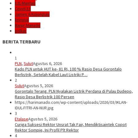
E2L-Mantap
Covid-19
James A Kojongian
kriminal
Banjir Manado
golkar
BERITA TERBARU
1
PLN
,
Sulut
Agustus 6, 2026
Kado PLN untuk HUT ke- 81 RI, 100 % Rasio Desa Gorontalo
Berlistrik, Setelah Kabel Laut Listriki P…
2
Sulut
Agustus 5, 2026
Gorontalo Terang. PLN Nyalakan Listrik Perdana di Pulau Dudepo,
Rasio Desa Berlistrik 100 Persen
https://harimanado.com/wp-content/uploads/2026/03/IKLAN-
IDUL-FITRI-AN-NUR.jpg
3
Etalase
Agustus 5, 2026
Curiga Suksesi Rektor Unsrat Tak Fair, Mendiktisaintek Copot
Rektor Sompie, Ini Profil Plt Rektor
4