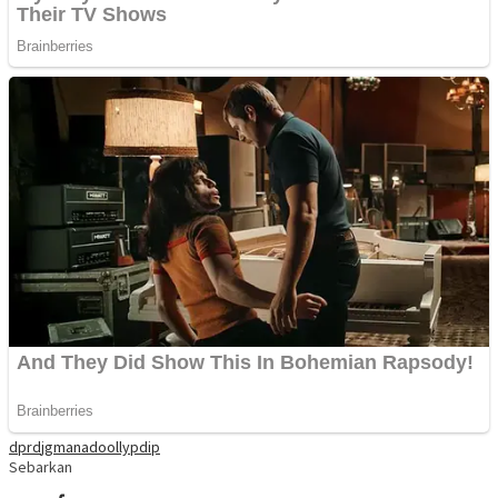
dprd
jg
manado
olly
pdip
Sebarkan