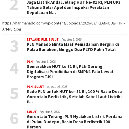
2
Jaga Listrik Andal Jelang HUT ke-81 RI, PLN UP3
Tahuna Gelar Apel dan Inspeksi Peralatan
Kepulauan N…
https://harimanado.com/wp-content/uploads/2026/03/IKLAN-IDUL-FITRI-
AN-NUR.jpg
3
ETALASE
,
PLN
,
SULUT
Agustus 7, 2026
PLN Manado Minta Maaf Pemadaman Bergilir di
Pulau Bunaken, Minggu Dua PLTD Pulih Total
4
PLN
Agustus 6, 2026
Semarakkan HUT ke 81 RI, PLN Dorong
Digitalisasi Pendidikan di SMPN1 Palu Lewat
Program TJSL
5
PLN
,
SULUT
Agustus 6, 2026
Kado PLN untuk HUT ke- 81 RI, 100 % Rasio Desa
Gorontalo Berlistrik, Setelah Kabel Laut Listriki
P…
6
SULUT
Agustus 5, 2026
Gorontalo Terang. PLN Nyalakan Listrik Perdana
di Pulau Dudepo, Rasio Desa Berlistrik 100
Persen