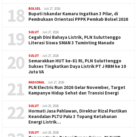
18
BOLSEL
Juli 27, 2026
Bupati Iskandar Kamaru Ingatkan 3 Pilar, di
Pembukaan Orientasi PPPK Pemkab Bolsel 2026
19
SULUT
Juli 27, 2026
Cegah Dini Bahaya Listrik, PLN Suluttenggo
Literasi Siswa SMAN 3 Tuminting Manado
20
SULUT
Juli 27, 2026
Semarakkan HUT ke-81 RI, PLN Suluttenggo
Sukses Tingkatkan Daya Listrik PT J RBM ke 10
Juta VA
21
NASIONAL
Juli 27, 2026
PLN Electric Run 2026 Gelar November, Target
Kampanye Hidup Sehat dan Transisi Energi
22
SULUT
Juli 25, 2026
Hormati Jasa Pahlawan, Direktur Rizal Pastikan
Keandalan PLTU Palu 3 Topang Ketahanan
Energi Listrik…
SULUT
Juli 24, 2026