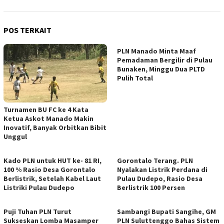
POS TERKAIT
PLN Manado Minta Maaf
Pemadaman Bergilir di Pulau
Bunaken, Minggu Dua PLTD
Pulih Total
Turnamen BU FC ke 4 Kata
Ketua Askot Manado Makin
Inovatif, Banyak Orbitkan Bibit
Unggul
Kado PLN untuk HUT ke- 81 RI,
Gorontalo Terang. PLN
100 % Rasio Desa Gorontalo
Nyalakan Listrik Perdana di
Berlistrik, Setelah Kabel Laut
Pulau Dudepo, Rasio Desa
Listriki Pulau Dudepo
Berlistrik 100 Persen
Puji Tuhan PLN Turut
Sambangi Bupati Sangihe, GM
Sukseskan Lomba Masamper
PLN Suluttenggo Bahas Sistem