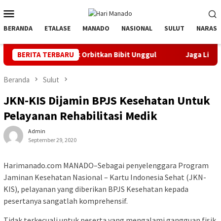
Loncat
Menu
ke
Mobile
konten
BERANDA
ETALASE
MANADO
NASIONAL
SULUT
NARASI
 Banyak Orbitkan Bibit Unggul
BERITA TERBARU
Jaga Listrik Andal Jelang 
Beranda
Sulut
JKN-KIS Dijamin BPJS Kesehatan Untuk
Pelayanan Rehabilitasi Medik
Admin
September 29, 2020
Harimanado.com MANADO–Sebagai penyelenggara Program
Jaminan Kesehatan Nasional – Kartu Indonesia Sehat (JKN-
KIS), pelayanan yang diberikan BPJS Kesehatan kepada
pesertanya sangatlah komprehensif.
Tidak terkecuali untuk peserta yang mengalami gangguan fisik