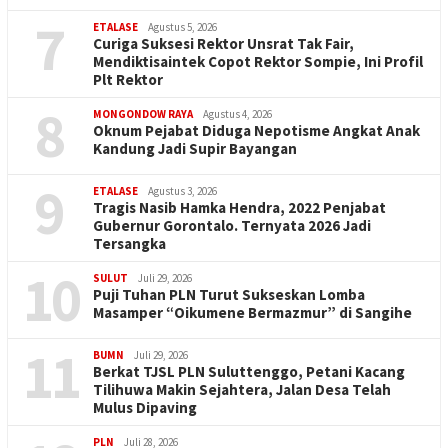
7
ETALASE
Agustus 5, 2026
Curiga Suksesi Rektor Unsrat Tak Fair,
Mendiktisaintek Copot Rektor Sompie, Ini Profil
Plt Rektor
8
MONGONDOW RAYA
Agustus 4, 2026
Oknum Pejabat Diduga Nepotisme Angkat Anak
Kandung Jadi Supir Bayangan
9
ETALASE
Agustus 3, 2026
Tragis Nasib Hamka Hendra, 2022 Penjabat
Gubernur Gorontalo. Ternyata 2026 Jadi
Tersangka
10
SULUT
Juli 29, 2026
Puji Tuhan PLN Turut Sukseskan Lomba
Masamper “Oikumene Bermazmur” di Sangihe
11
BUMN
Juli 29, 2026
Berkat TJSL PLN Suluttenggo, Petani Kacang
Tilihuwa Makin Sejahtera, Jalan Desa Telah
Mulus Dipaving
PLN
Juli 28, 2026