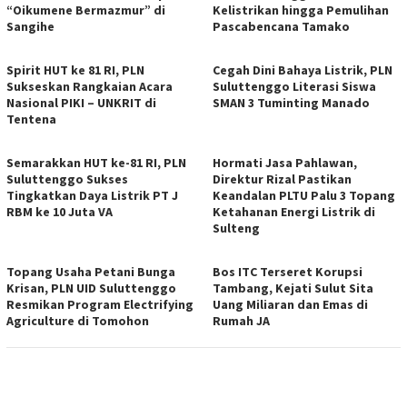
“Oikumene Bermazmur” di
Kelistrikan hingga Pemulihan
Sangihe
Pascabencana Tamako
Spirit HUT ke 81 RI, PLN
Cegah Dini Bahaya Listrik, PLN
Sukseskan Rangkaian Acara
Suluttenggo Literasi Siswa
Nasional PIKI – UNKRIT di
SMAN 3 Tuminting Manado
Tentena
Semarakkan HUT ke-81 RI, PLN
Hormati Jasa Pahlawan,
Suluttenggo Sukses
Direktur Rizal Pastikan
Tingkatkan Daya Listrik PT J
Keandalan PLTU Palu 3 Topang
RBM ke 10 Juta VA
Ketahanan Energi Listrik di
Sulteng
Topang Usaha Petani Bunga
Bos ITC Terseret Korupsi
Krisan, PLN UID Suluttenggo
Tambang, Kejati Sulut Sita
Resmikan Program Electrifying
Uang Miliaran dan Emas di
Agriculture di Tomohon
Rumah JA