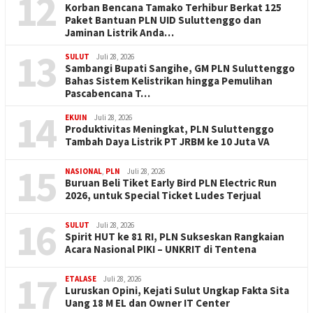
12
Korban Bencana Tamako Terhibur Berkat 125
Paket Bantuan PLN UID Suluttenggo dan
Jaminan Listrik Anda…
13
SULUT
Juli 28, 2026
Sambangi Bupati Sangihe, GM PLN Suluttenggo
Bahas Sistem Kelistrikan hingga Pemulihan
Pascabencana T…
14
EKUIN
Juli 28, 2026
Produktivitas Meningkat, PLN Suluttenggo
Tambah Daya Listrik PT JRBM ke 10 Juta VA
15
NASIONAL
,
PLN
Juli 28, 2026
Buruan Beli Tiket Early Bird PLN Electric Run
2026, untuk Special Ticket Ludes Terjual
16
SULUT
Juli 28, 2026
Spirit HUT ke 81 RI, PLN Sukseskan Rangkaian
Acara Nasional PIKI – UNKRIT di Tentena
17
ETALASE
Juli 28, 2026
Luruskan Opini, Kejati Sulut Ungkap Fakta Sita
Uang 18 M EL dan Owner IT Center