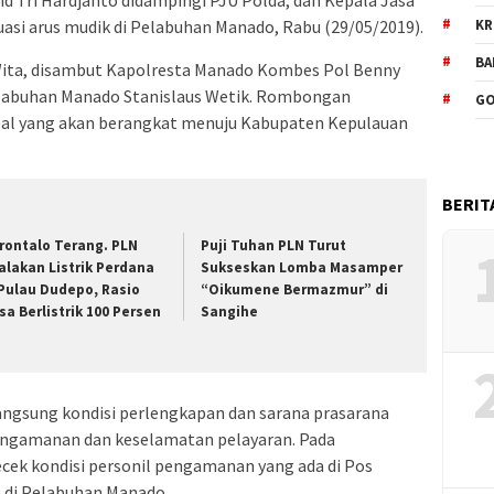
igid Tri Hardjanto didampingi PJU Polda, dan Kepala Jasa
KR
uasi arus mudik di Pelabuhan Manado, Rabu (29/05/2019).
BA
 Wita, disambut Kapolresta Manado Kombes Pol Benny
labuhan Manado Stanislaus Wetik. Rombongan
GO
pal yang akan berangkat menuju Kabupaten Kepulauan
BERIT
rontalo Terang. PLN
Puji Tuhan PLN Turut
alakan Listrik Perdana
Sukseskan Lomba Masamper
 Pulau Dudepo, Rasio
“Oikumene Bermazmur” di
sa Berlistrik 100 Persen
Sangihe
angsung kondisi perlengkapan dan sarana prasarana
engamanan dan keselamatan pelayaran. Pada
cek kondisi personil pengamanan yang ada di Pos
di Pelabuhan Manado.