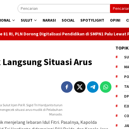
Pencaria
IONAL
SULUT
NARASI
SOCIAL
SPOTYLIGHT
OPINI
C
g Digitalisasi Pendidikan di SMPN1 Palu Lewat Program TJSL
TOPIK
S
 Langsung Situasi Arus
M
PO
TA
DP
 Sulut Irjen Pol R. Sigid Tri Hardjanto turun
E2
mengecek situasi arus mudik di Pelabuhan
Manado.
CO
menjelang lebaran Idul Fitri. Pasalnya, Kapolda
JA