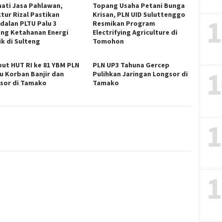
ati Jasa Pahlawan,
Topang Usaha Petani Bunga
ktur Rizal Pastikan
Krisan, PLN UID Suluttenggo
1
dalan PLTU Palu 3
Resmikan Program
ng Ketahanan Energi
Electrifying Agriculture di
ik di Sulteng
Tomohon
ut HUT RI ke 81 YBM PLN
PLN UP3 Tahuna Gercep
1
u Korban Banjir dan
Pulihkan Jaringan Longsor di
sor di Tamako
Tamako
1
1