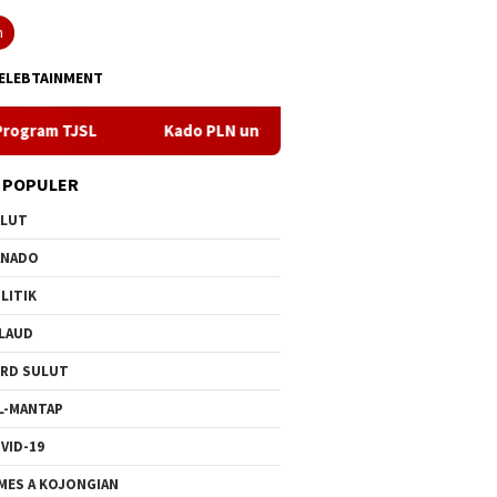
n
ELEBTAINMENT
Kado PLN untuk HUT ke- 81 RI, 100 % Rasio Desa Gorontalo Be
 POPULER
ULUT
ANADO
LITIK
LAUD
RD SULUT
L-MANTAP
VID-19
MES A KOJONGIAN