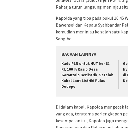
Sulawesi Utara (Sulut) Irjen Pol R. S
Raharja turun langsung meninjau sit
Kapolda yang tiba pada pukul 16.45
Bawensel dan Kepala Syahbandar Pe
kemudian meninjau ke salah satu ka
Sangihe.
BACAAN LAINNYA
Kado PLN untuk HUT ke- 81
Go
RI, 100 % Rasio Desa
Ny
Gorontalo Berlistrik, Setelah
di
Kabel Laut Listriki Pulau
De
Dudepo
Di dalam kapal, Kapolda mengecek l
yang ada, terutama perlengkapan p
kesempatan itu, Kapolda juga menge
Pengamanan dan Pelayanan Lebaran 