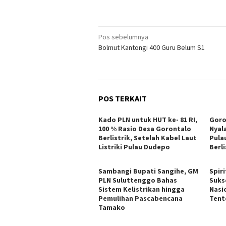
Navigasi
Pos sebelumnya
Bolmut Kantongi 400 Guru Belum S1
pos
POS TERKAIT
Kado PLN untuk HUT ke- 81 RI,
Goro
100 % Rasio Desa Gorontalo
Nyal
Berlistrik, Setelah Kabel Laut
Pula
Listriki Pulau Dudepo
Berli
Sambangi Bupati Sangihe, GM
Spiri
PLN Suluttenggo Bahas
Suks
Sistem Kelistrikan hingga
Nasi
Pemulihan Pascabencana
Tent
Tamako