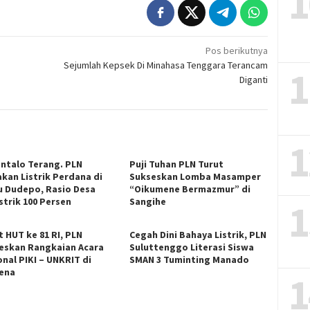
1
Pos berikutnya
Sejumlah Kepsek Di Minahasa Tenggara Terancam
1
Diganti
1
ntalo Terang. PLN
Puji Tuhan PLN Turut
akan Listrik Perdana di
Sukseskan Lomba Masamper
u Dudepo, Rasio Desa
“Oikumene Bermazmur” di
strik 100 Persen
Sangihe
1
t HUT ke 81 RI, PLN
Cegah Dini Bahaya Listrik, PLN
eskan Rangkaian Acara
Suluttenggo Literasi Siswa
onal PIKI – UNKRIT di
SMAN 3 Tuminting Manado
ena
1