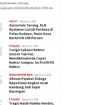
//harimanado.com/wp-
/uploads/2026/03/IKLAN-IDUL-FITRI-AN-
g
3
SULUT
Agustus 5, 2026
Gorontalo Terang. PLN
Nyalakan Listrik Perdana di
Pulau Dudepo, Rasio Desa
Berlistrik 100 Persen
4
ETALASE
Agustus 5, 2026
Curiga Suksesi Rektor
Unsrat Tak Fair,
Mendiktisaintek Copot
Rektor Sompie, Ini Profil Plt
Rektor
5
MONGONDOW RAYA
Agustus 4, 2026
Oknum Pejabat Diduga
Nepotisme Angkat Anak
Kandung Jadi Supir
Bayangan
6
ETALASE
Agustus 3, 2026
Tragis Nasib Hamka Hendra,