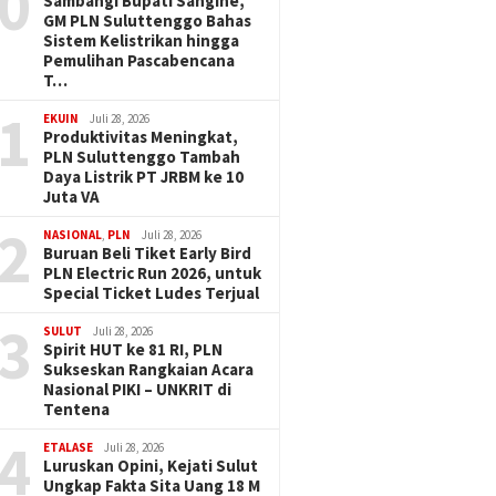
0
Sambangi Bupati Sangihe,
GM PLN Suluttenggo Bahas
Sistem Kelistrikan hingga
Pemulihan Pascabencana
T…
1
EKUIN
Juli 28, 2026
Produktivitas Meningkat,
PLN Suluttenggo Tambah
Daya Listrik PT JRBM ke 10
Juta VA
2
NASIONAL
,
PLN
Juli 28, 2026
Buruan Beli Tiket Early Bird
PLN Electric Run 2026, untuk
Special Ticket Ludes Terjual
3
SULUT
Juli 28, 2026
Spirit HUT ke 81 RI, PLN
Sukseskan Rangkaian Acara
Nasional PIKI – UNKRIT di
Tentena
4
ETALASE
Juli 28, 2026
Luruskan Opini, Kejati Sulut
Ungkap Fakta Sita Uang 18 M