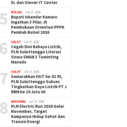
EL dan Owner IT Center
5
BOLSEL
Juli 27, 2026
Bupati Iskandar Kamaru
Ingatkan 3 Pilar, di
Pembukaan Orientasi PPPK
Pemkab Bolsel 2026
6
SULUT
Juli 27, 2026
Cegah Dini Bahaya Listrik,
PLN Suluttenggo Literasi
Siswa SMAN 3 Tuminting
Manado
7
SULUT
Juli 27, 2026
Semarakkan HUT ke-81 RI,
PLN Suluttenggo Sukses
Tingkatkan Daya Listrik PT J
RBM ke 10 Juta VA
8
NASIONAL
Juli 27, 2026
PLN Electric Run 2026 Gelar
November, Target
Kampanye Hidup Sehat dan
Transisi Energi