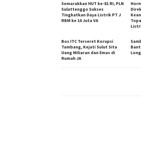
Semarakkan HUT ke-81 RI, PLN
Horm
Suluttenggo Sukses
Dire
Tingkatkan Daya Listrik PT J
Kean
RBM ke 10 Juta VA
Topa
Listr
Bos ITC Terseret Korupsi
Samb
Tambang, Kejati Sulut Sita
Bant
Uang Miliaran dan Emas di
Long
Rumah JA