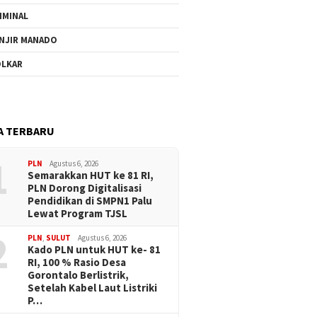
IMINAL
NJIR MANADO
LKAR
A TERBARU
1
PLN
Agustus 6, 2026
Semarakkan HUT ke 81 RI,
PLN Dorong Digitalisasi
Pendidikan di SMPN1 Palu
Lewat Program TJSL
2
PLN
,
SULUT
Agustus 6, 2026
Kado PLN untuk HUT ke- 81
RI, 100 % Rasio Desa
Gorontalo Berlistrik,
Setelah Kabel Laut Listriki
P…