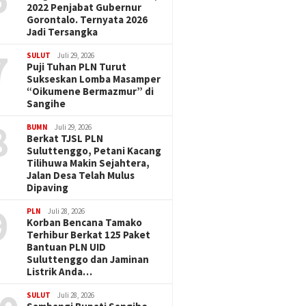
2022 Penjabat Gubernur
Gorontalo. Ternyata 2026
Jadi Tersangka
7
SULUT
Juli 29, 2026
Puji Tuhan PLN Turut
Sukseskan Lomba Masamper
“Oikumene Bermazmur” di
Sangihe
8
BUMN
Juli 29, 2026
Berkat TJSL PLN
Suluttenggo, Petani Kacang
Tilihuwa Makin Sejahtera,
Jalan Desa Telah Mulus
Dipaving
9
PLN
Juli 28, 2026
Korban Bencana Tamako
Terhibur Berkat 125 Paket
Bantuan PLN UID
Suluttenggo dan Jaminan
Listrik Anda…
SULUT
Juli 28, 2026