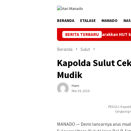
Loncat
ke
konten
BERANDA
ETALASE
MANADO
NAS
Semarakkan HUT ke 81 RI, PLN Doron
BERITA TERBARU
Beranda
Sulut
Kapolda Sulut Cek
Mudik
Ham
Mei 29, 2019
PEDULI: Kapolda
langsung 
MANADO — Demi lancarnya arus mudik 